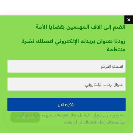
انضم إلى آلاف المهتمين بقضايا الأمة
زودنا بعنوان بريدك الإلكتروني لتصلك نشرة
منتظمة
اشترك الآن
نستخدم عنوان بريدك للتواصل معك فقط ولا نسمح بمشاركته مع أي
يستخدم هذا الموقع الكوكيز لتحسين تجربة المستخدم.
قبول وإغلاق
جهة
ويمكنك إلغاء الاشتراك في أي وقت