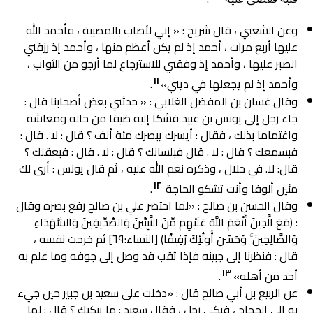
وعن الشعبي ، قال شريح : « إني لأصاب بالمصيبة ، فأحمد الله
عليها أربع مرات ، أحمد إذ لم يكن أعظم منها ، وأحمد إذ رزقني
الصبر عليها ، وأحمد إذ وفقني للاسترجاع لما أرجو من الثواب ،
١١
وأحمد إذ لم يجعلها في ديني»
.
وقال غسان بن المفضل الغلابي : « حدثني بعض أصحابنا قال :
جاء رجل إلى يونس بن عبيد فشكا إليه ضيقا من حاله ومعاشه
واغتماما بذلك ، فقال : أيسرك يبصرك مئة ألف ؟ قال : لا . قال :
فبسمعك ؟ قال : لا . قال فبلسانك ؟ قال : لا . قال : فبعقلك ؟
قال: لا. في خلال ، وذكره نعم الله عليه ، ثم قال يونس : أرى لك
١٢
مئين ألوفا وأنت تشكو الحاجة
.
وقال الحسن بن صالح : «لما احتضر علي بن صالح رفع بصره وقال
: (مَعَ الَّذِينَ أَنْعَمَ اللَّهُ عَلَيْهِم مِّنَ النَّبِيِّينَ وَالصِّدِّيقِينَ وَالشُّهَدَاءِ
وَالصَّالِحِينَ ۚ وَحَسُنَ أُولَٰئِكَ رَفِيقًا) [النساء:٦٩] ثم خرجت نفسه ،
قال : فنظرنا إلى جبينه فإذا ثقب قد وصل إلى جوفه وما علم به
١٣
أحد من أهله»
.
عن الربيع بن أبي صالح قال : «دخلت على سعيد بن جبير حين جيء
به إلى الحجاج ، فبكى رجل ، فقال سعيد : ما يبكيك ؟ قال : لما