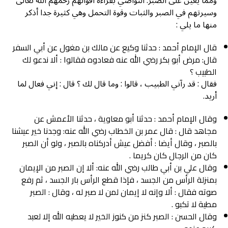
ومما يعين على الصبر: التواصي بقراءة أقوالهم رحمهم الله تعالى
وسيرتهم في الصبر والثبات وقوة التحمل وهي كثيرة جدا أذكر
منها ما يلي :
قال الإمام أحمد : حدثنا وكيع عن مالك بن مغول عن أبي السفر
قال: مرض أبو بكر رضي الله عنه فعادوه فقالوا : ألا ندعو لك
الطبيب ؟
فقال : قد رآني الطبيب ، قالوا : وما قال لك ؟ قال : إني فعال لما
أريد.
وقال الإمام أحمد : حدثنا أبو معاوية ، حدثنا الأعمش عن
مجاهد قال : قال عمر بن الخطاب رضي الله عنه: وجدنا خير عيشنا
بالصبر ، وقال أيضا : أفضل عيش أدركناه بالصبر ، ولو أن الصبر
كان من الرجال كان كريما .
وقال علي بن أبي طالب رضي الله عنه: ألا إن الصبر من الإيمان
بمنزلة الرأس من الجسد ، فإذا قطع الرأس بار الجسد ، ثم رفع
صوته فقال : ألا وإنه لا إيمان لمن لا صبر له ، وقال : الصبر
مطية لا تكبو .
وقال الحسن : الصبر كنز من كنوز الخير لا يعطيه الله إلا لعبد