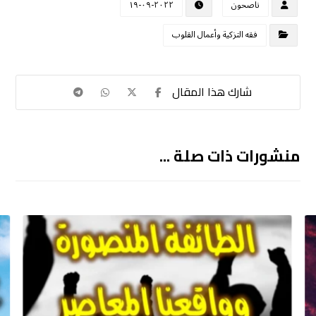
ناصحون
٢٠٢٢-٠٩-١٩
فقه التزكية وأعمال القلوب
منشورات ذات صلة ...