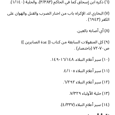
(٦) ذكره ابن إسحاق كما في الحاكم (٣/٣٨٣)، والحلية (١/١٤٠).
(٧) البخاري ك. الإكراه باب من اختار الضرب والقتل والهوان على
الكفر (٦٩٤٣) .
(٨) أي أصابه بالعين.
(٩) كل المنقولات السابقة من كتاب (( عدة الصابرين ))
ص۷۰-۷۲ (باختصار) .
(١٠) سير أعلام النبلاء، ١٦/١٤٨-١٤٩.
(١١) سير أعلام النبلاء ٤/١٠٥.
(١٢) سير أعلام النبلاء ٦/٢٩٢.
(١٣) حلية الأولياء ٧/٣٢٩.
(١٤) سير أعلام النبلاء (٤/٣٣٧).