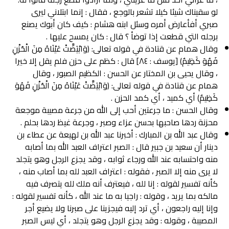
لو سقيناك شيئا كيلا تشعر بالوجع ، فقال : إنما ابتلاني ليرى
صبري أفأعارض أمره وسئل ابنه هشام : كيف كان أبوك يصنع
برجله التي قطعت إذا توضأ ؟ قال : كان يمسح عليها .
وقال همام عن قتادة في قوله تعالى: (وَابْيَضَّتْ عَيْنَاهُ مِنَ الْحُزْنِ
فَهُوَ كَظِيمٌ) [يوسف : ٨٤] قال : كظم على حزن فلم يقل إلا خيرا
، وقال يحيى بن المختار عن الحسن : الكظيم الصبور ، وقال
همام عن قتادة في قوله تعالى: (وَابْيَضَّتْ عَيْنَاهُ مِنَ الْحُزْنِ فَهُوَ
كَظِيمٌ) أي كميد ، أي كمد الحزن .
وقال الحسن : ما جرعتين أحب إلى الله من جرعة مصيبة موجعة
محزنة ردها صاحبها بحسن عزاء وصبر ، وجرعة غيظ ردها بحلم .
وقال عبد الله بن المبارك : أخبرنا عبد الله بن لهيعة عن عطاء بن
دینار أن سعيد بن جبير قال : الصبر اعتراف العبد الله بما أصابه
منه واحتسابه عند الله ورجاء ثوابه ، وقد يجزع الرجل وهو يتجلد
لا يری منه إلا الصبر ، فقوله : اعتراف العبد لله بما أصاب منه ،
كأنه تفسير لقوله : إنا لله ، فيعترف أنه ملك لله يتصرف فيه
مالکه بما يريد ، وقوله : راجيا به ما عند الله ، كأنه تفسير لقوله :
وإنا إليه راجعون ، أي ترد إليه فيجزينا على صبرنا ولا يضيع أجر
المصيبة ، وقوله : وقد يجزع الرجل وهو يتجلد ، أي ليس الصبر