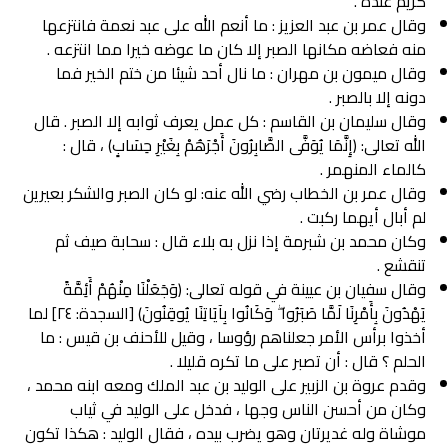
کریم عنده .
وقال عمر بن عبد العزيز : ما أنعم الله على عبد نعمة فانتزعها
منه فعاضه مكانها الصبر إلا كان ما عوضه خيرا مما انتزعه .
وقال میمون بن مهران : ما نال أحد شيئا من ختم الخير فما
دونه إلا بالصبر .
وقال سليمان بن القاسم : كل عمل يعرف ثوابه إلا الصبر . قال
الله تعالى: (إِنَّمَا يُوَفَّى الصَّابِرُونَ أَجْرَهُمْ بِغَيْرِ حِسَابٍ) ، قال :
کالماء المنهمر .
وقال عمر بن الخطاب رضي الله عنه: لو كان الصبر والشكر بعيرين
لم أبال أيهما ركبت .
وكان محمد بن شبرمة إذا نزل به بلاء قال : سحابة صيف ثم
تنقشع .
وقال سفيان بن عيينة في قوله تعالى: (وَجَعَلْنَا مِنْهُمْ أَئِمَّةً
يَهْدُونَ بِأَمْرِنَا لَمَّا صَبَرُوا ۖ وَكَانُوا بِآيَاتِنَا يُوقِنُونَ) [السجدة: ٢٤] لما
أخذوا برأس الأمر جعلناهم رؤوسا ، وقيل للأحنف بن قيس : ما
الحلم ؟ قال : أن تصبر على ما تكره قليلا .
وقدم عروة بن الزبير على الوليد بن عبد الملك ومعه ابنه محمد ،
وكان من أحسن الناس وجها ، فدخل على الوليد في ثياب
موشاة وله غديرتان وهو يضرب بيده ، فقال الوليد : هكذا تكون