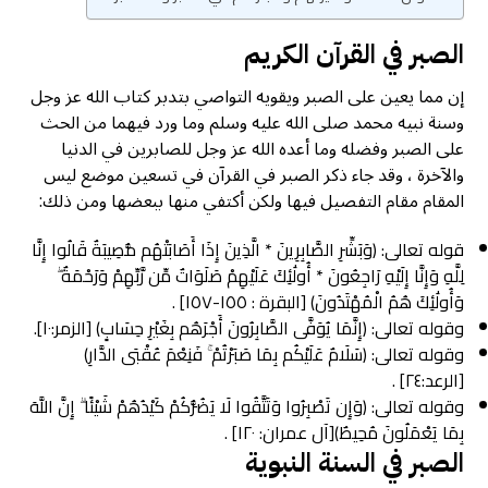
الصبر في القرآن الكريم
إن مما يعين على الصبر ويقويه التواصي بتدبر کتاب الله عز وجل
وسنة نبيه محمد صلى الله عليه وسلم وما ورد فيهما من الحث
على الصبر وفضله وما أعده الله عز وجل للصابرين في الدنيا
والآخرة ، وقد جاء ذكر الصبر في القرآن في تسعين موضع ليس
المقام مقام التفصيل فيها ولكن أكتفي منها ببعضها ومن ذلك:
قوله تعالى: (وَبَشِّرِ الصَّابِرِينَ * الَّذِينَ إِذَا أَصَابَتْهُم مُّصِيبَةٌ قَالُوا إِنَّا
لِلَّهِ وَإِنَّا إِلَيْهِ رَاجِعُونَ * أُولَٰئِكَ عَلَيْهِمْ صَلَوَاتٌ مِّن رَّبِّهِمْ وَرَحْمَةٌ ۖ
وَأُولَٰئِكَ هُمُ الْمُهْتَدُونَ) [البقرة : ١٥٥-١٥٧] .
وقوله تعالى: (إِنَّمَا يُوَفَّى الصَّابِرُونَ أَجْرَهُم بِغَيْرِ حِسَابٍ) [الزمر:١٠].
وقوله تعالى: (سَلَامٌ عَلَيْكُم بِمَا صَبَرْتُمْ ۚ فَنِعْمَ عُقْبَى الدَّارِ)
[الرعد:٢٤] .
وقوله تعالى: (وَإِن تَصْبِرُوا وَتَتَّقُوا لَا يَضُرُّكُمْ كَيْدُهُمْ شَيْئًا ۗ إِنَّ اللَّهَ
بِمَا يَعْمَلُونَ مُحِيطٌ)[آل عمران: ١٢٠] .
الصبر في السنة النبوية