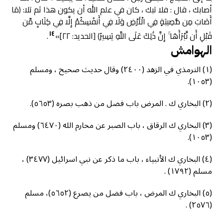
أصابك ، قال : فلا تبك ، كان في علم الله أن يكون هذا ثم تلا: (مَا
أَصَابَ مِن مُّصِيبَةٍ فِي الْأَرْضِ وَلَا فِي أَنفُسِكُمْ إِلَّا فِي كِتَابٍ مِّن
١٤
قَبْلِ أَن نَّبْرَأَهَا ۚ إِنَّ ذَٰلِكَ عَلَى اللَّهِ يَسِيرٌ) [الحديد: ٢٢]»
.
الهوامش
(١) الترمذي في الزهد (٢٤٠٠) وقال حديث صحيح ، ومسلم
(١٠٥٣).
(٢) البخاري ك . المرض باب فضل من ذهب بصره (٥٦٥٣).
(٣) البخاري ك الرقاق ، باب الصبر عن محارم الله (٦٤٧٠) ومسلم
(١٠٥٣).
(٤) البخاري ك الأنبياء ، باب ما ذكر عن نبي اسرائيل (٣٤٧٧) ،
مسلم (١٧٩٢) .
(٥) البخاري ك المرض ، باب فضل من يصرع (٥٦٥٢)، مسلم
(٢٥٧٦) .