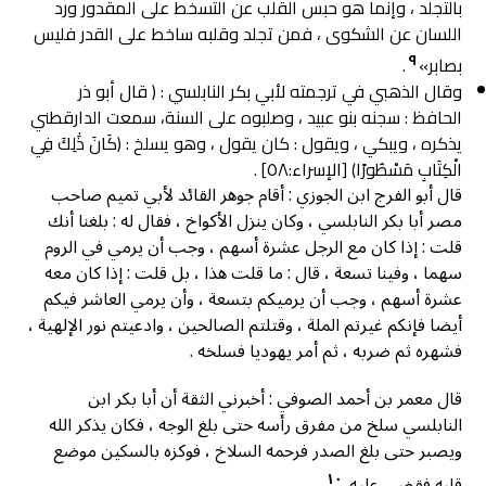
بالتجلد ، وإنما هو حبس القلب عن التسخط على المقدور ورد
اللسان عن الشكوى ، فمن تجلد وقلبه ساخط على القدر فليس
٩
بصابر»
.
وقال الذهبي في ترجمته لأبي بكر النابلسي : ( قال أبو ذر
الحافظ : سجنه بنو عبيد ، وصلبوه على السنة، سمعت الدارقطني
يذكره ، ويبكي ، ويقول : كان يقول ، وهو يسلخ : (كَانَ ذَٰلِكَ فِي
الْكِتَابِ مَسْطُورًا) [الإسراء:٥٨] .
قال أبو الفرج ابن الجوزي : أقام جوهر القائد لأبي تمیم صاحب
مصر أبا بكر النابلسي ، وكان ينزل الأكواخ ، فقال له : بلغنا أنك
قلت : إذا كان مع الرجل عشرة أسهم ، وجب أن يرمي في الروم
سهما ، وفينا تسعة ، قال : ما قلت هذا ، بل قلت : إذا كان معه
عشرة أسهم ، وجب أن يرميكم بتسعة ، وأن يرمي العاشر فيكم
أيضا فإنكم غيرتم الملة ، وقتلتم الصالحين ، وادعيتم نور الإلهية ،
فشهره ثم ضربه ، ثم أمر يهوديا فسلخه .
قال معمر بن أحمد الصوفي : أخبرني الثقة أن أبا بكر ابن
النابلسي سلخ من مفرق رأسه حتى بلغ الوجه ، فكان يذكر الله
ويصبر حتى بلغ الصدر فرحمه السلاخ ، فوكزه بالسكين موضع
١٠
قلبه فقضى عليه
.