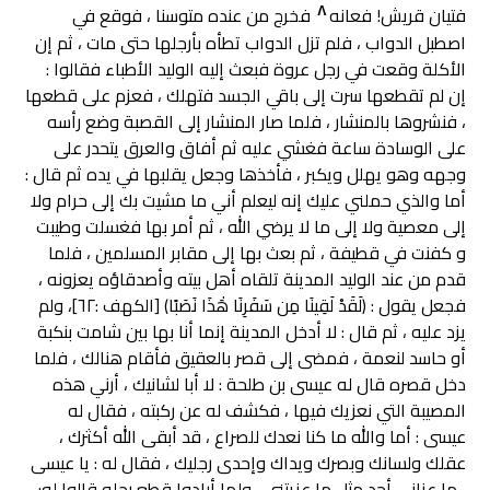
٨
فتيان قریش! فعانه
فخرج من عنده متوسنا ، فوقع في
اصطبل الدواب ، فلم تزل الدواب تطأه بأرجلها حتى مات ، ثم إن
الأكلة وقعت في رجل عروة فبعث إليه الوليد الأطباء فقالوا :
إن لم تقطعها سرت إلى باقي الجسد فتهلك ، فعزم على قطعها
، فنشروها بالمنشار ، فلما صار المنشار إلى القصبة وضع رأسه
على الوسادة ساعة فغشي عليه ثم أفاق والعرق يتحدر على
وجهه وهو يهلل ويكبر ، فأخذها وجعل يقلبها في يده ثم قال :
أما والذي حملني عليك إنه ليعلم أني ما مشيت بك إلى حرام ولا
إلى معصية ولا إلى ما لا يرضي الله ، ثم أمر بها فغسلت وطيبت
و کفنت في قطيفة ، ثم بعث بها إلى مقابر المسلمين ، فلما
قدم من عند الوليد المدينة تلقاه أهل بيته وأصدقاؤه يعزونه ،
فجعل يقول : (لَقَدْ لَقِينَا مِن سَفَرِنَا هَٰذَا نَصَبًا) [الكهف :٦٢]، ولم
يزد عليه ، ثم قال : لا أدخل المدينة إنما أنا بها بين شامت بنكبة
أو حاسد لنعمة ، فمضى إلى قصر بالعقيق فأقام هنالك ، فلما
دخل قصره قال له عيسى بن طلحة : لا أبا لشانيك ، أرني هذه
المصيبة التي نعزيك فيها ، فكشف له عن ركبته ، فقال له
عيسى : أما والله ما كنا نعدك للصراع ، قد أبقى الله أكثرك ،
عقلك ولسانك وبصرك ويداك وإحدى رجليك ، فقال له : یا عیسی
، ما عزاني أحد مثل ما عزيتني ، ولما أرادوا قطع رجله قالوا له: