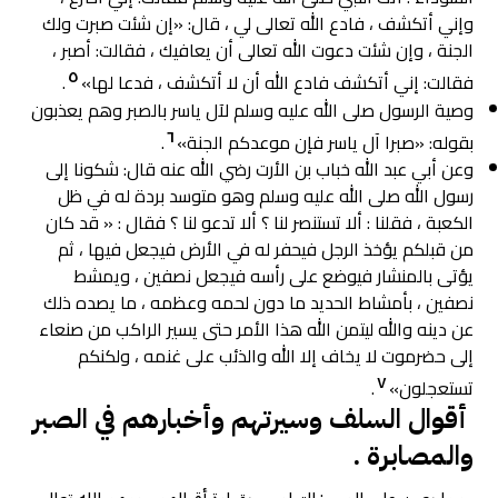
وإني أتكشف ، فادع الله تعالى لي ، قال: «إن شئت صبرت ولك
الجنة ، وإن شئت دعوت الله تعالى أن يعافيك ، فقالت: أصبر ،
٥
فقالت: إني أتكشف فادع الله أن لا أتكشف ، فدعا لها»
.
وصية الرسول صلى الله عليه وسلم لآل ياسر بالصبر وهم يعذبون
٦
بقوله: «صبرا آل ياسر فإن موعدكم الجنة»
.
وعن أبي عبد الله خباب بن الأرت رضي الله عنه قال: شكونا إلى
رسول الله صلى الله عليه وسلم وهو متوسد بردة له في ظل
الكعبة ، فقلنا : ألا تستنصر لنا ؟ ألا تدعو لنا ؟ فقال : « قد كان
من قبلكم يؤخذ الرجل فيحفر له في الأرض فيجعل فيها ، ثم
يؤتى بالمنشار فيوضع على رأسه فيجعل نصفين ، ويمشط
نصفين ، بأمشاط الحديد ما دون لحمه وعظمه ، ما يصده ذلك
عن دينه والله ليتمن الله هذا الأمر حتى يسير الراكب من صنعاء
إلى حضرموت لا يخاف إلا الله والذئب على غنمه ، ولكنكم
٧
تستعجلون»
.
أقوال السلف وسيرتهم وأخبارهم في الصبر
والمصابرة .