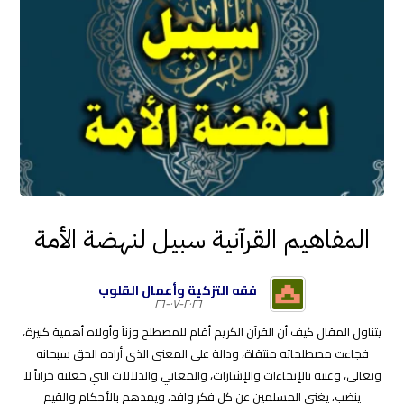
المفاهيم القرآنية سبيل لنهضة الأمة
فقه التزكية وأعمال القلوب
٢٠٢٦-٠٧-٢٦
يتناول المقال كيف أن القرآن الكريم أقام للمصطلح وزناً وأولاه أهمية كبيرة،
فجاءت مصطلحاته منتقاة، ودالة على المعنى الذي أراده الحق سبحانه
وتعالى، وغنية بالإيحاءات والإشارات، والمعاني والدلالات التي جعلته خزاناً لا
ينضب، يغني المسلمين عن كل فكر وافد، ويمدهم بالأحكام والقيم