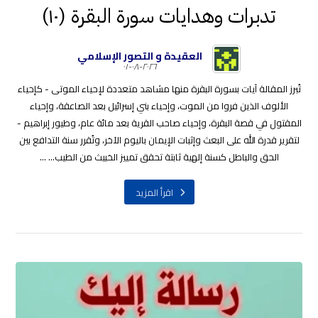
تدبرات وهدايات سورة البقرة (١٠)
العقيدة و التصور الإسلامي
٢٠٢٦-٠٨-٠١
تُبرز المقالة آيات بسورة البقرة منها مشاهد متعددة لإحياء الموتى - كإحياء
الألوف الذين فروا من الموت، وإحياء بني إسرائيل بعد الصاعقة، وإحياء
المقتول في قصة البقرة، وإحياء صاحب القرية بعد مائة عام، وطيور إبراهيم -
لتقرير قدرة الله على البعث وإثبات الإيمان باليوم الآخر، وتُقرر سنة التدافع بين
الحق والباطل كسنة إلهية ثابتة تحقق تمييز الخبيث من الطيب... ...
اقرأ المزيد