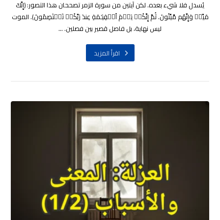
يُسدل فلا شيء بعده. لكن آيتين من سورة الزمر تصححان هذا التصور: ﴿إِنَّكَ
مَیِّتࣱ وَإِنَّهُم مَّیِّتُونَ. ثُمَّ إِنَّكُمۡ یَوۡمَ ٱلۡقِیَـٰمَةِ عِندَ رَبِّكُمۡ تَخۡتَصِمُونَ﴾. الموت
ليس نهاية، بل فاصل قصير بين فصلين. ...
اقرأ المزيد