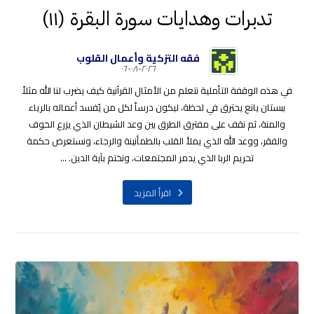
تدبرات وهدايات سورة البقرة (١١)
فقه التزكية وأعمال القلوب
٢٠٢٦-٠٨-٠٦
في هذه الوقفة التأملية نتعلم من الأمثال القرآنية كيف يضرب لنا الله مثلاً
ببستان يانع يحترق في لحظة، ليكون درساً لكل من يُفسد أعماله بالرياء
والمنة، ثم نقف على مفترق الطرق بين وعد الشيطان الذي يزرع الخوف
والفقر، ووعد الله الذي يملأ القلب بالطمأنينة والرجاء، ونستعرض حكمة
تحريم الربا الذي يدمر المجتمعات، ونختم بآية الدين. ...
اقرأ المزيد