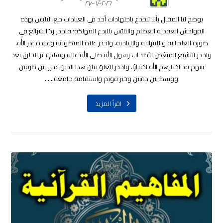
٢٠٢٦-٠٧-٢٧
يوضح لنا المقال بألا تنخدع باجتهادات أحد في العبادات مع التلبس بهذه
الفواحش العقدية العظام والتلبّس بالبدع المهلكة؛ فاحذر ردّ الشرائع في
صورة العلمانية والليبرالية والإباحية، واحذر غلاة المتصوفة وعبادة غير الله،
واحذر التشيع المبغّض لأصحاب رسول الله صلى الله عليه وسلم خير الخلق بعد
نبيهم قد اختارهم الله اختيارًا، واحذر الغلوّ فإن هذا الدين عدل بين طرفين
ووسط بين جانبين وخير قويم واستقامة جامعة.. ...
اقرأ المزيد