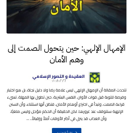
الإمهال الإلهي: حين يتحول الصمت إلى
وهم الأمان
العقيدة و التصور الإسلامي
٢٠٢٦-٠٨-٠١
تتحدث المقالة أن الإمهال الإلهي ليس علامة رضا ولا دليل نجاة، بل هو اختبار
وفرصة للتوبة قبل فوات الأوان. النفس البشرية، حين تطول بها المهلة، تسيء
قراءة الصمت، وتبدأ في اختراع أوهام الأمان، فتظن أنها استثناء، وأن السنن
الإلهية ستتوقف عند غرورها. لكن الحقيقة أن الحكم مؤجل وليس ملغيًا،
وأن العذاب قد ينزل في أكثر الأوقات أملاً وإقبالاً.. ...