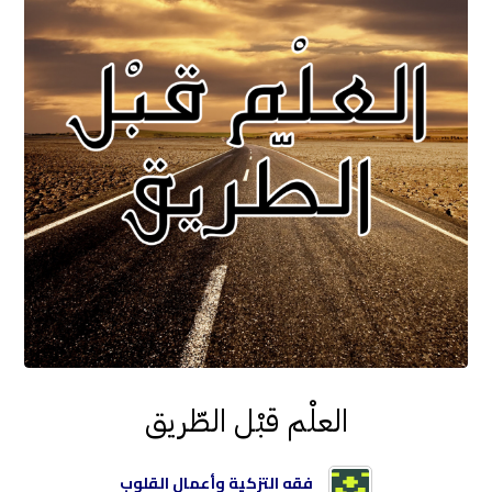
العلْم قبْل الطّريق
فقه التزكية وأعمال القلوب