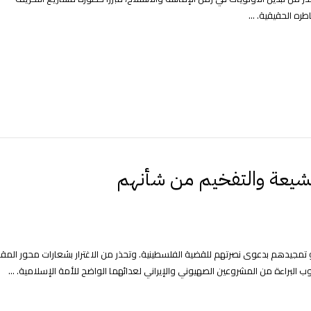
ره الحقيقية. ...
أو تمجيدهم بدعوى نصرتهم للقضية الفلسطينية. وتحذر من الاغترار بشعارات محور المق
البراءة من المشروعين الصهيوني والإيراني لعدائهما الواضح للأمة الإسلامية. ...