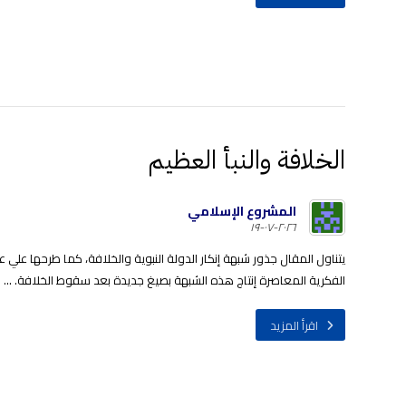
‏الخلافة ‏والنبأ العظيم
المشروع الإسلامي
٢٠٢٦-٠٧-١٩
يتناول المقال جذور شبهة إنكار الدولة النبوية والخلافة، كما طرحها علي 
الفكرية المعاصرة إنتاج هذه الشبهة بصيغ جديدة بعد سقوط الخلافة. ...
اقرأ المزيد