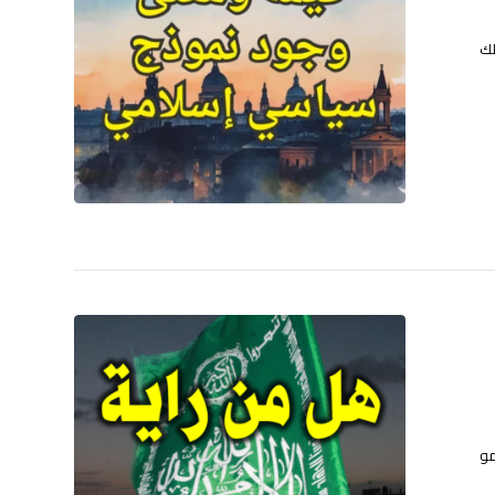
لك
مو