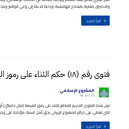
والاختراق مقارنة بالنماذج الهامشية، وداعيًا الدعاة إلى وعي الواقع ومخاط
اقرأ المزيد
فتوى رقم (١٨) حكم الثناء على رموز الشيعة والتفخيم من شأنهم
المشروع الإسلامي
٢٠٢٦-٠٧-١٩
تبين هذه الفتوى التحريم القاطع للثناء على رموز الشيعة (مثل خامنئي) 
التي تغطي على جرائم المشروع الإيراني بحق أهل السنة، مؤكدة على وجوب 
اقرأ المزيد