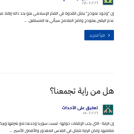
٢٠٢٦-٠٦-٢٥
إن "وجود نموذج" يمثل القدوة في الفكر الإسلامي هو بحد ذاته إنقاذ من
عدم اليقين بنموذج واضح الملامح سيأتي به المستقبل. ...
اقرأ المزيد
هل من راية تجمعنا؟
تعليق على الأحداث
٢٠٢٦-٠٦-١٨
إن الراية -التي يجب الإلتفات حولها- ليست سوريا وحدها مع شرفها وبرك
مقامها، ولكن الراية تتمثل في القدس المغدور والأقصى الأسير. ...