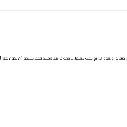
صفائه، ويعود التاريخ يكتب بلغتها، لا بلغة غيرها، وحينئذ فقط تستحق أن تكون بحق 