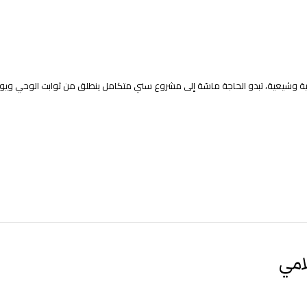
لية وشيعية، تبدو الحاجة ماسّة إلى مشروع سني متكامل ينطلق من ثوابت الوحي ويو
امي