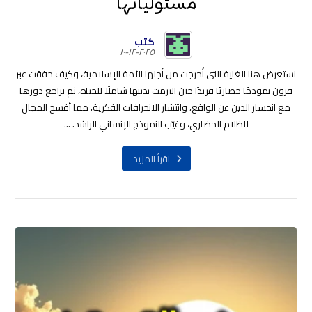
مسئولياتها
كتب
٢٠٢٥-١٢-١٠
نستعرض هنا الغاية التي أُخرجت من أجلها الأمة الإسلامية، وكيف حققت عبر
قرون نموذجًا حضاريًا فريدًا حين التزمت بدينها شاملًا للحياة، ثم تراجع دورها
مع انحسار الدين عن الواقع، وانتشار الانحرافات الفكرية، مما أفسح المجال
للظلام الحضاري، وغيّب النموذج الإنساني الراشد. ...
اقرأ المزيد