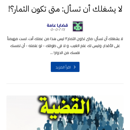
لا يشغلك أن تسأل: متى تكون الثمار؟!
قضايا عامة
٢٠٢٤-٠٥-٠٥
لا يشغلك أن تسأل: متى تكون الثمار؟! ليس هذا من عملك أنت. لست مهيمناً
على الأقدار. وليس لك علم الغيب. و لا في طوقك - لو علمته - أن تمسك
نفسك من الدوار! ...
اقرأ المزيد