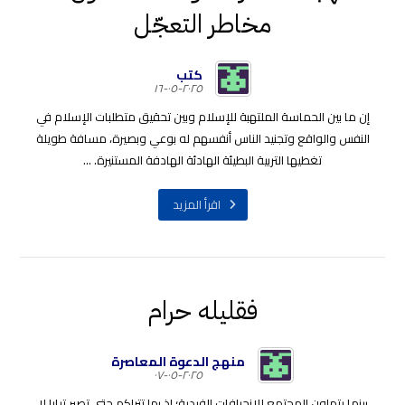
مخاطر التعجّل
كتب
٢٠٢٥-٠٥-١٦
إن ما بين الحماسة الملتهبة للإسلام وبين تحقيق متطلبات الإسلام في
النفس والواقع وتجنيد الناس أنفسهم له بوعي وبصيرة، مسافة طويلة
تغطيها التربية البطيئة الهادئة الهادفة المستنيرة. ...
اقرأ المزيد
فقليله حرام
منهج الدعوة المعاصرة
٢٠٢٥-٠٥-٠٧
بينما يتهاون المجتمع للانحرافات الفردية؛ إذ بها تتراكم حتى تصير تيارا لا