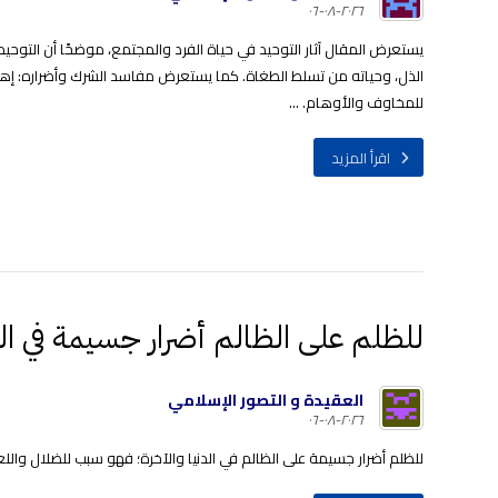
٢٠٢٦-٠٨-٠٦
يستعرض المقال آثار التوحيد في حياة الفرد والمجتمع، موضحًا أن التوحيد
الذل، وحياته من تسلط الطغاة. كما يستعرض مفاسد الشرك وأضراره: إهانة
للمخاوف والأوهام. ...
اقرأ المزيد
للظلم على الظالم أضرار جسيمة في الدن
العقيدة و التصور الإسلامي
٢٠٢٦-٠٨-٠٦
للظلم أضرار جسيمة على الظالم في الدنيا والآخرة؛ فهو سبب للضلال واللعنة