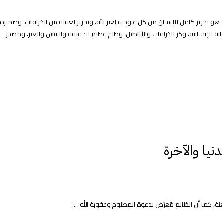
 هو تحرير كامل للإنسان من كل عبودية لغير الله، وتحرير لعقله من الخرافات، وضميره
 للإنسانية، وكر للخرافات والأباطيل، وظلم عظيم للحقيقة والنفس والغير، ومصدر
يا والآخرة
، كما أن الظالم مُعرَّض لدعوة المظلوم وعقوبة الله. ...