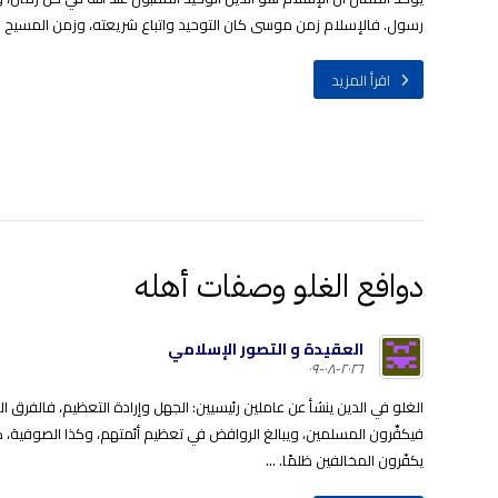
رسول. فالإسلام زمن موسى كان التوحيد واتباع شريعته، وزمن المسيح كان
اقرأ المزيد
دوافع الغلو وصفات أهله
العقيدة و التصور الإسلامي
٢٠٢٦-٠٨-٠٩
الغلو في الدين ينشأ عن عاملين رئيسيين: الجهل وإرادة التعظيم، فالفرق ا
فيكفِّرون المسلمين، ويبالغ الروافض في تعظيم أئمتهم، وكذا الصوفية، كما
يكفّرون المخالفين ظلمًا. ...