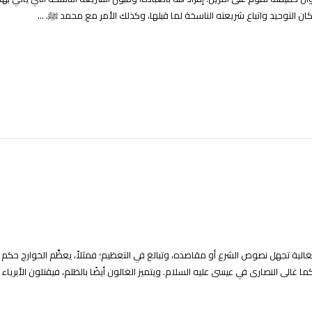
 التوحيد واتباع شريعته الناسخة لما قبلها، وكذلك الأمر مع محمد ﷺ. ...
لغالية تجهل نصوص الشرع أو مقاصده، وتبالغ في التعظيم؛ فمثلاً، يعظِّم الخوارج حكم ا
 غالى النصارى في عيسى عليه السلام. ويتميز الغالون أيضًا بالظلم، فيقتلون الأبرياء 