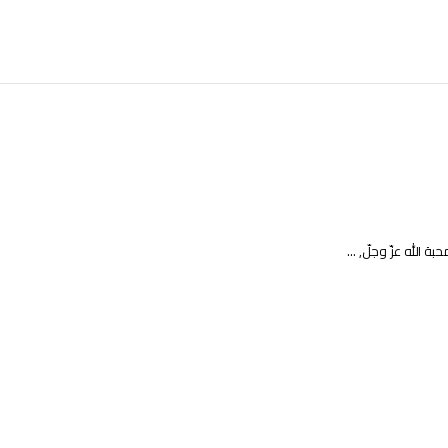
الله عزّ وجلّ, ...