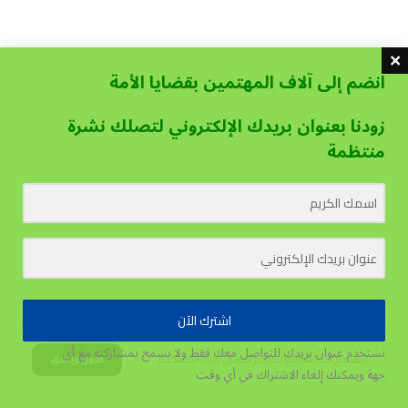
انضم إلى آلاف المهتمين بقضايا الأمة
زودنا بعنوان بريدك الإلكتروني لتصلك نشرة
منتظمة
اشترك الآن
نستخدم عنوان بريدك للتواصل معك فقط ولا نسمح بمشاركته مع أي
يستخدم هذا الموقع الكوكيز لتحسين تجربة المستخدم.
قبول وإغلاق
جهة
ويمكنك إلغاء الاشتراك في أي وقت