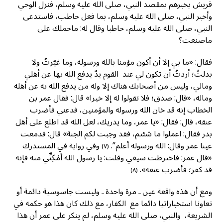
قريش يخبرهم بمقصد النبي، صلى الله عليه وسلم، فنزل الوحي
وأخبر النبي، صلى الله عليه وسلم، بما فعل حاطب، فاستدعى
النبي، صلى الله عليه وسلم، حاطبا وقال له: ماحملك على
ماصنعت؟
فقال: «ما بي إلا أن أكون مؤمنا بالله ورسوله، وما غيّرتُ ولا
بدلتُ؛ أردتُ أن تكون لي عند القوم يدٌ يدفع الله بها عن أهلي
ومالي، وليس من أصحابك هناك إلا وله من يدفع الله به عن أهله
وماله، «قال: صدق؛ فلا تقولوا له إلا خيرا» قال: فقال عمر بن
الخطاب إنه قد خان الله ورسوله والمؤمنين، فدعني فأضرب
عنقه، قال: فقال: «يا عمر، وما يدريك، لعل الله قد اطلع على أهل
بدر فقال: اعملوا ما شئتم، فقد وجبت لكم الجنة» قال: فدمعت
عينا عمر وقال: الله ورسوله أعلم”.
وفي رواية في المستدرك
(٧)
«قال عمر: فاخترطت سيفي وقلت: يا رسول الله أمْكِنِّي منه فإنه
قد كفر؛ فأضرب عنقه».
(٨)
ومع أن هذه واقعة عين ـ مرة واحدة ـ وليست جاسوسية دائمة أو
تعاونا استخباراتيا دائما مع الكفار، مع ذلك كان هذا هو حكمه في
الشريعة، والنبي، صلى الله عليه وسلم، لم ينكر على عمر أن هذا