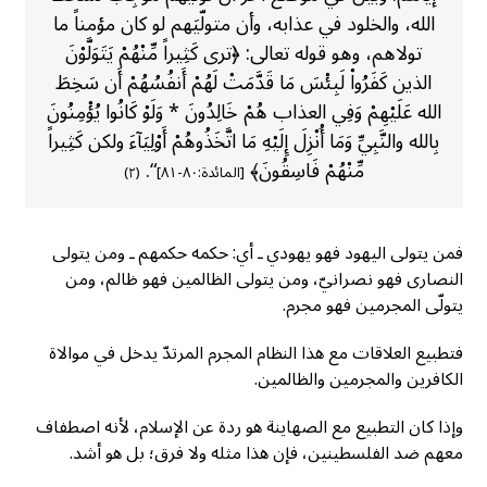
الله، والخلود في عذابه، وأن متولّيَهم لو كان مؤمناً ما
تولاهم، وهو قوله تعالى: ﴿ترى كَثِيراً مِّنْهُمْ يَتَوَلَّوْنَ
الذين كَفَرُواْ لَبِئْسَ مَا قَدَّمَتْ لَهُمْ أَنفُسُهُمْ أَن سَخِطَ
الله عَلَيْهِمْ وَفِي العذاب هُمْ خَالِدُونَ * وَلَوْ كَانُوا يُؤْمِنُونَ
بِالله والنَّبِيِّ وَمَا أُنْزِلَ إِلَيْهِ مَا اتَّخَذُوهُمْ أَوْلِيَآءَ ولكن كَثِيراً
مِّنْهُمْ فَاسِقُونَ﴾
“.
[المائدة:٨٠-٨١]
(٢)
فمن يتولى اليهود فهو يهودي ـ أي: حكمه حكمهم ـ ومن يتولى
النصارى فهو نصرانيّ، ومن يتولى الظالمين فهو ظالم، ومن
يتولّى المجرمين فهو مجرم.
فتطبيع العلاقات مع هذا النظام المجرم المرتدّ يدخل في موالاة
الكافرين والمجرمين والظالمين.
وإذا كان التطبيع مع الصهاينة هو ردة عن الإسلام، لأنه اصطفاف
معهم ضد الفلسطينين، فإن هذا مثله ولا فرق؛ بل هو أشد.