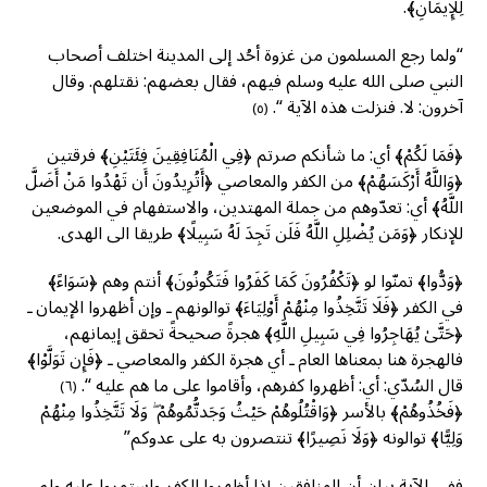
لِلْإِيمَانِ﴾.
“ولما رجع المسلمون من غزوة أحُد إلى المدينة اختلف أصحاب
النبي صلى الله عليه وسلم فيهم، فقال بعضهم: نقتلهم. وقال
آخرون: لا. فنزلت هذه الآية “.
(٥)
﴿فَمَا لَكُمْ﴾ أي: ما شأنكم صرتم ﴿فِي الْمُنَافِقِينَ فِئَتَيْنِ﴾ فرقتين
﴿وَاللَّهُ أَرْكَسَهُمْ﴾ من الكفر والمعاصي ﴿أَتُرِيدُونَ أَن تَهْدُوا مَنْ أَضَلَّ
اللَّهُ﴾ أي: تعدّوهم من جملة المهتدين، والاستفهام في الموضعين
للإنكار ﴿وَمَن يُضْلِلِ اللَّهُ فَلَن تَجِدَ لَهُ سَبِيلًا﴾ طريقا الى الهدى.
﴿وَدُّوا﴾ تمنّوا لو ﴿تَكْفُرُونَ كَمَا كَفَرُوا فَتَكُونُونَ﴾ أنتم وهم ﴿سَوَاءً﴾
في الكفر ﴿فَلَا تَتَّخِذُوا مِنْهُمْ أَوْلِيَاءَ﴾ توالونهم ـ وإن أظهروا الإيمان ـ
﴿حَتَّىٰ يُهَاجِرُوا فِي سَبِيلِ اللَّهِ﴾ هجرةً صحيحةً تحقق إيمانهم،
فالهجرة هنا بمعناها العام ـ أي هجرة الكفر والمعاصي ـ ﴿فَإِن تَوَلَّوْا﴾
قال السُدّي: أي: أظهروا كفرهم، وأقاموا على ما هم عليه “.
(٦)
﴿فَخُذُوهُمْ﴾ بالأسر ﴿وَاقْتُلُوهُمْ حَيْثُ وَجَدتُّمُوهُمْ ۖ وَلَا تَتَّخِذُوا مِنْهُمْ
وَلِيًّا﴾ توالونه ﴿وَلَا نَصِيرًا﴾ تنتصرون به على عدوكم”
ففي الآية بيان أن المنافقين إذا أظهروا الكفر واستمروا عليه ولم