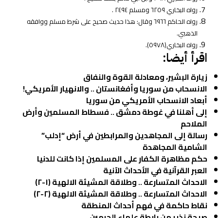
رواه البخاري ٦٢٥٩ ومسلم ٢٤٩٤ .
رواه الحاكم ٦٩٦٦ وقال: هذا حديث صحيح على شرط مسلم ووافقه
الذهبي.
رواه البخاري(٥٩٧٨).
اقرأ أيضا:
زيارة البشير، ومعادلة القوة والنفاق
الانسحاب من سوريا وأفغانستان .. والانهيار الأمريكي!
أبعاد الانسحاب الأمريكي من سوريا
إلى أهلنا في غوطة دمشق .. فسطاط المسلمين وأرض
الملاحم
رسالة إلى المجاهدين والمرابطين في أرض “إدلب”
الشامية المجاهدة
حكم مظاهرة الكفار على المسلمين إذا كانت للدنيا
العبر القرآنية في الأحداث الآنية
الاحداث المتسارعة .. وطلاقة المشيئة الالهية (١-٢)
الاحداث المتسارعة .. وطلاقة المشيئة الالهية (٢-٢)
نقاط حاكمة في فهم أحداث المنطقة
صيحة نذير من رابطة علماء الحرمين