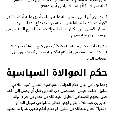
فالله يجزيك، فافْدِ نفسك وابني أخويك»
.
(٣)
فأنت ترى أن النبي، صلى الله عليه وسلم، أجرى عليه أحكام الكفر
لأن أحكام الدنيا مبناها على الظاهر، وأمَره بدفع الفداء أسوة
بسائر الأسرى من الكفار؛ وما ذلك إلا لاصطفافه مع الكافرين في
غزوة بدر وخروجه معهم.
وبيّن له أنه لو كان مسلما فعلا، كأنْ يكون خرج كارها أو نحو ذلك؛
فإن هذا إنما ينفعه في الأحكام الأخروية بمعنى أنه لا يكون من
أصحاب النار.
حكم الموالاة السياسية
ومما ورد في بيان حكم الموالاة السياسية انخذال “عبد الله بن
سلول” بثلث جيش المسلمين من الطريق قبل أن يصل إلى أُحُد،
حتى تبعهم الصحابي الجليل “عبد الله بن عمرو بن حرام” والد
“جابر بن عبدالله” ـ يقول لهم: “تعالَوا قاتلوا في سبيل الله أو
ادفعوا”. فقال عبدالله بن سلول: لو نعلم أنكم تلقون عدوا ما تخلينا