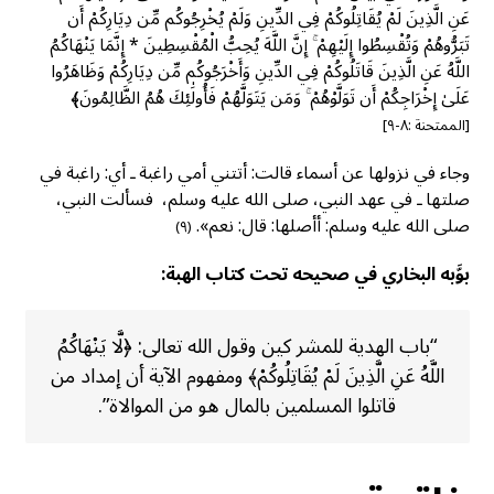
عَنِ الَّذِينَ لَمْ يُقَاتِلُوكُمْ فِي الدِّينِ وَلَمْ يُخْرِجُوكُم مِّن دِيَارِكُمْ أَن
تَبَرُّوهُمْ وَتُقْسِطُوا إِلَيْهِمْ ۚ إِنَّ اللَّهَ يُحِبُّ الْمُقْسِطِينَ * إِنَّمَا يَنْهَاكُمُ
اللَّهُ عَنِ الَّذِينَ قَاتَلُوكُمْ فِي الدِّينِ وَأَخْرَجُوكُم مِّن دِيَارِكُمْ وَظَاهَرُوا
عَلَىٰ إِخْرَاجِكُمْ أَن تَوَلَّوْهُمْ ۚ وَمَن يَتَوَلَّهُمْ فَأُولَٰئِكَ هُمُ الظَّالِمُونَ﴾
[الممتحنة :٨-٩]
وجاء في نزولها عن أسماء قالت: أتتني أمي راغبة ـ أي: راغبة في
صلتها ـ في عهد النبي، صلى الله عليه وسلم، فسألت النبي،
صلى الله عليه وسلم: أأصلها: قال: نعم».
(٩)
بوَّبه البخاري في صحيحه تحت كتاب الهبة:
“باب الهدية للمشر كين وقول الله تعالى: ﴿لَّا يَنْهَاكُمُ
اللَّهُ عَنِ الَّذِينَ لَمْ يُقَاتِلُوكُمْ﴾ ومفهوم الآية أن إمداد من
قاتلوا المسلمين بالمال هو من الموالاة”.