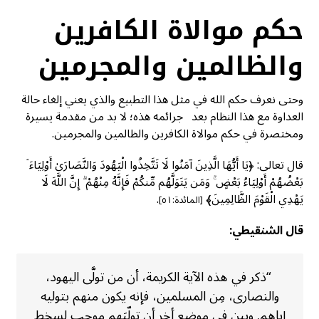
حكم موالاة الكافرين
والظالمين والمجرمين
وحتى نعرف حكم الله في مثل هذا التطبيع والذي يعني إلغاء حالة
العداوة مع هذا النظام بعد جرائمه هذه؛ لا بد من مقدمة يسيرة
ومختصرة في حكم موالاة الكافرين والظالمين والمجرمين.
قال تعالى: ﴿يَا أَيُّهَا الَّذِينَ آمَنُوا لَا تَتَّخِذُوا الْيَهُودَ وَالنَّصَارَىٰ أَوْلِيَاءَ ۘ
بَعْضُهُمْ أَوْلِيَاءُ بَعْضٍ ۚ وَمَن يَتَوَلَّهُم مِّنكُمْ فَإِنَّهُ مِنْهُمْ ۗ إِنَّ اللَّهَ لَا
يَهْدِي الْقَوْمَ الظَّالِمِينَ﴾
.
[المائدة:٥١]
قال الشنقيطي:
“ذكر في هذه الآية الكريمة، أن من تولَّى اليهود،
والنصارى، مِن المسلمين، فإنه يكون منهم بتوليه
إياهم. وبين في موضع أخر أن تولّيَهم موجِب لسخط