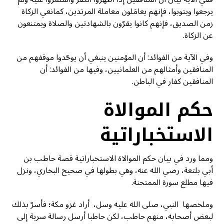
يرجعوا ويتوبوا، فإنهم يعامَلون معاملة المرتدين، كمانعي الزكاة
زمن الصديق، فإنهم كانوا يقرّون بالشهادتين والصلاة ويمتنعون
عن الزكاة.
وفي الآية من الفوائد: أن المؤمنين ينبغي أن يوحّدوا موقفهم من
المنافقين وأمثالهم من العلمانيين، وفيها من الفوائد: أن
المنافقين كفار في الباطن.
حكم الموالاة
الاستخباراتية
ومما ورد في بيان حكم الموالاة الاستخباراتية قصة حاطب بن
أبي بلتعة، رضي الله عنه، وهي بطولها في صحيح البخاري، ونزل
فيها مطلع سورة الممتحنة.
وملخصها النبي، صلى الله عليه وسل، أراد غزو مكة؛ فأسرّ بذلك
لبعض أصحابه، منهم حاطب، لكن حاطبا أرسل رسالة سرية إلى