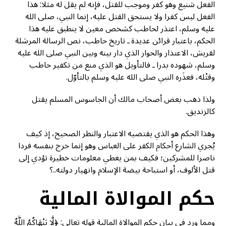
الفعل شنيع وهو كفر وموجب للقتل، فإنه لم يقل له مثلا: هذا
الفعل ليس كفرا ولا يستحق القتل عليه، إنما النبي، صلى الله
عليه وسلم، اعتذر لحاطب كشخص معين لا ينطبق عليه هذا
الحكم، باعتبار قرائن عديدة ـ تاريخ حاطب، نص الرسالة المرسَلة
لقريش، الاعتذار والحوار الذي دار بينه وبين النبي صلى الله عليه
وسلم، شهوده بدرا ـ فالتأويل هو الذي منع من تكفير حاطب
وقتْله، فعذَره النبي صلى الله عليه وسلم بالتأوّل.
ولذا ذهب بعض أصحاب مالك أن الجاسوس المسلم يقتل
كالزنديق.
وهذا الحكم هو الذي يقتضيه الاعتبار والنظر الصحيح، إذ كيف
يُجري الشارع أحكام الكفر على العباس وهو إنما خرج بنفسه فردا
ناصرا للمشركين؛ فكيف بمن يعطي معلومات خطيرة تؤدي إلى
قتل الألوف، أو استباحة بيضة الإسلام وانهيار دولته..؟
حكم الموالاة المالية
ومما ورد في بيان حكم الموالاة المالية قوله تعالى: ﴿لَّا يَنْهَاكُمُ اللَّهُ