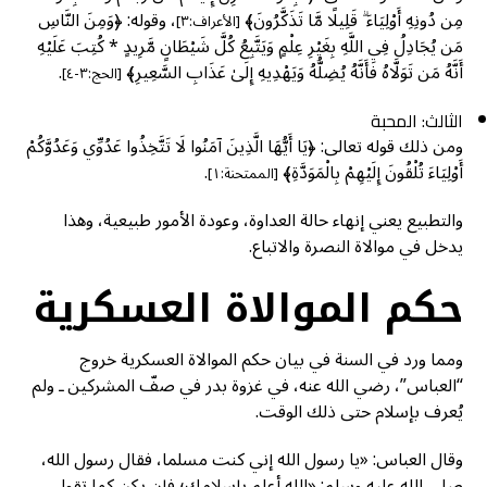
مِن دُونِهِ أَوْلِيَاءَ ۗ قَلِيلًا مَّا تَذَكَّرُونَ﴾
، وقوله: ﴿وَمِنَ النَّاسِ
[الأعراف:٣]
مَن يُجَادِلُ فِي اللَّهِ بِغَيْرِ عِلْمٍ وَيَتَّبِعُ كُلَّ شَيْطَانٍ مَّرِيدٍ * كُتِبَ عَلَيْهِ
أَنَّهُ مَن تَوَلَّاهُ فَأَنَّهُ يُضِلُّهُ وَيَهْدِيهِ إِلَىٰ عَذَابِ السَّعِيرِ﴾
.
[الحج:٣-٤]
الثالث: المحبة
ومن ذلك قوله تعالى: ﴿يَا أَيُّهَا الَّذِينَ آمَنُوا لَا تَتَّخِذُوا عَدُوِّي وَعَدُوَّكُمْ
أَوْلِيَاءَ تُلْقُونَ إِلَيْهِمْ بِالْمَوَدَّةِ﴾
.
[الممتحنة:١]
والتطبيع يعني إنهاء حالة العداوة، وعودة الأمور طبيعية، وهذا
يدخل في موالاة النصرة والاتباع.
حكم الموالاة العسكرية
ومما ورد في السنة في بيان حكم الموالاة العسكرية خروج
“العباس”، رضي الله عنه، في غزوة بدر في صفّ المشركين ـ ولم
يُعرف بإسلام حتى ذلك الوقت.
وقال العباس: «يا رسول الله إني كنت مسلما، فقال رسول الله،
صلى الله عليه وسلم: «الله أعلم بإسلامك؛ فإن يكن كما تقول