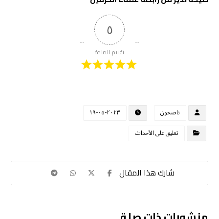
٥
تقييم المادة
ناصحون
٢٠٢٣-٠٥-١٩
تعليق على الأحداث
منشورات ذات صلة ...