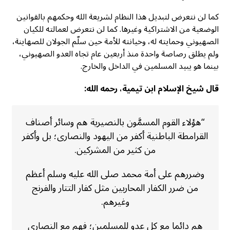
كما لن نتعرض لتبديل هذا النظام لشريعة الله وحكمهم بالقوانين
الوضعية من الاشتراكية وغيرها. كما لن نتعرض لعمالته للكيان
الصهيوني وحمايته له، وخيانته للأمة حين سلّم الجولان للصهاينة،
ولم يطلق رصاصة واحدة منذ أربعين عام تجاه العدو الصهيوني،
بينما هو يبيد المسلمين في الداخل والخارج.
قال شيخ الإسلام ابن تيمية، رحمه الله:
“هؤلاء القوم المسمَّون بالنصيرية هم وسائر أصناف
القرامطة الباطنية أكفر من اليهود والنصارى؛ بل وأكفر
من كثير من المشركين.
وضررهم على أمة محمد صلى الله عليه وسلم أعظم
من ضرر الكفار المحاربين مثل كفار التتار والفرنج
وغيرهم.
هم دائما مع كل عدو للمسلمين؛ فهم مع النصارى