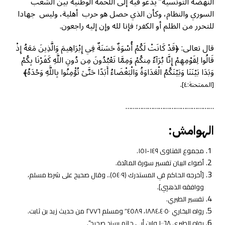
النهضة التونسية” يدعو فيه إلى اللُحمة الوطنية بين الشعب
السوري والنظام، وكأن الذي حصل هو حرب أهلية، وليس جهادا
للتحرر من الظلم أو الكفر؛ فإنا لله وإن إليه راجعون.
قال تعالى: ﴿قَدْ كَانَتْ لَكُمْ أُسْوَةٌ حَسَنَةٌ فِي إِبْرَاهِيمَ وَالَّذِينَ مَعَهُ إِذْ
قَالُوا لِقَوْمِهِمْ إِنَّا بُرَآءُ مِنكُمْ وَمِمَّا تَعْبُدُونَ مِن دُونِ اللَّهِ كَفَرْنَا بِكُمْ
وَبَدَا بَيْنَنَا وَبَيْنَكُمُ الْعَدَاوَةُ وَالْبَغْضَاءُ أَبَدًا حَتَّىٰ تُؤْمِنُوا بِاللَّهِ وَحْدَهُ﴾
.
[الممتحنة:٤]
…………………………………………
الهوامش:
مجموع الفتاوى ١٤٩-١٥١.
أضواء البيان تفسير سورة المائدة.
[أخرجه الحاكم في المستدرك (٥٤٠٩).. وقال صحيح على شرط مسلم،
ووافقه الذهبِي].
تفسير الطبري.
رواه البخاري ١٨٨٤،٤٠٥٠، ٤٥٨٩″ ومسلم ٢٧٧٦ من حديث زيد بن ثابت.
رواه الطبري ١٠٠٦٨ وابن أبي حاتم بسند صحيح”.