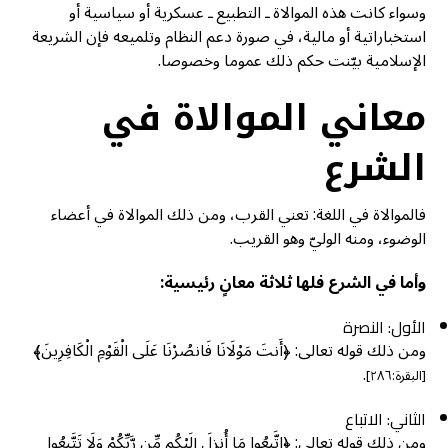
وسواء كانت هذه الموالاة ـ التطبيع ـ عسكرية أو سياسية أو
استخباراتية أو مالية، في صورة دعم النظام وتلميعه فإن الشريعة
الإسلامية بيّنت حكم ذلك عموما وخصوصا.
معاني الموالاة في
الشرع
فالموالاة في اللغة: تعني القرب، ومن ذلك الموالاة في أعضاء
الوضوء، ومنه الوليّ وهو القريب.
وأما في الشرع فلها ثلاثة معانٍ رئيسية:
الأول: النصرة
ومن ذلك قوله تعالى: ﴿أَنتَ مَوْلَانَا فَانصُرْنَا عَلَى الْقَوْمِ الْكَافِرِينَ﴾
.
[البقرة:٢٨٦]
الثاني: الاتباع
ومن ذلك قوله تعالى: ﴿اتَّبِعُوا مَا أُنزِلَ إِلَيْكُم مِّن رَّبِّكُمْ وَلَا تَتَّبِعُوا