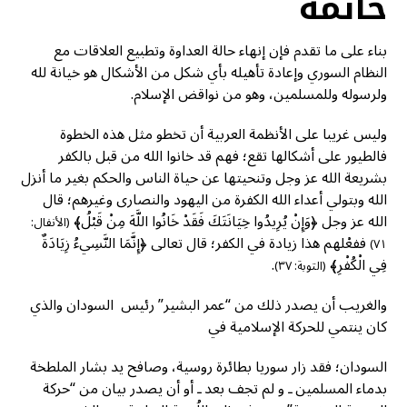
خاتمة
بناء على ما تقدم فإن إنهاء حالة العداوة وتطبيع العلاقات مع
النظام السوري وإعادة تأهيله بأي شكل من الأشكال هو خيانة لله
ولرسوله وللمسلمين، وهو من نواقض الإسلام.
وليس غريبا على الأنظمة العربية أن تخطو مثل هذه الخطوة
فالطيور على أشكالها تقع؛ فهم قد خانوا الله من قبل بالكفر
بشريعة الله عز وجل وتنحيتها عن حياة الناس والحكم بغير ما أنزل
الله وبتولي أعداء الله الكفرة من اليهود والنصارى وغيرهم؛ قال
الله عز وجل ﴿وَإِنْ يُرِيدُوا خِيَانَتَكَ فَقَدْ خَانُوا اللَّهَ مِنْ قَبْلُ﴾
(الأنفال:
ففعْلهم هذا زيادة في الكفر؛ قال تعالى ﴿إِنَّمَا النَّسِيءُ زِيَادَةٌ
٧١)
فِي الْكُفْرِ﴾
.
(التوبة: ٣٧)
والغريب أن يصدر ذلك من “عمر البشير” رئيس السودان والذي
كان ينتمي للحركة الإسلامية في
السودان؛ فقد زار سوريا بطائرة روسية، وصافح يد بشار الملطخة
بدماء المسلمين ـ و لم تجف بعد ـ أو أن يصدر بيان من “حركة