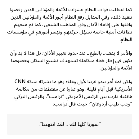
كما اعتقلت قوات النظام عشرات الأئمة والمؤذنين الذين رفضوا
تنفيذ ذلك، وفي المقابل رفع النظام أجور الأئمة والمؤذنين الذين
وافقوا على إقامة الأذان وفق المذهب الشيعي، كما تم منحهم
بطاقات أمنية خاصة تسهّل حركتهم وتيّسر أمورهم في مؤسسات
النظام.
والأمر لا يقف ـ بالطبع ـ عند حدود تغيير الأذان؛ بل هذا لا بد وأن
يكون في إطار خطة متكاملة تستهدف تشييع السكان وخصوصا
الأئمة والمؤذنين.
ولكن ثمة أمر يبدو غريبا لأول وهلة؛ وهو ما نشرته شبكة CNN
الأمريكية قبل أيام قليلة، وهو عبارة عن مقتطفات من مكالمة
هاتفية دارت بين الرئيس الأمريكي “ترامب”، والرئيس التركي
“رجب طيب أردوغان”؛ حيث قال ترامب:
“سوريا كلها لك .. لقد انتهينا”.