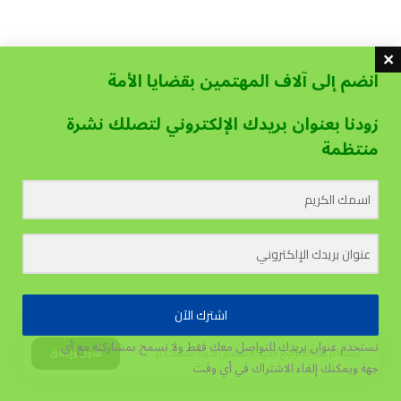
انضم إلى آلاف المهتمين بقضايا الأمة
زودنا بعنوان بريدك الإلكتروني لتصلك نشرة
منتظمة
اشترك الآن
نستخدم عنوان بريدك للتواصل معك فقط ولا نسمح بمشاركته مع أي
يستخدم هذا الموقع الكوكيز لتحسين تجربة المستخدم.
قبول وإغلاق
جهة
ويمكنك إلغاء الاشتراك في أي وقت