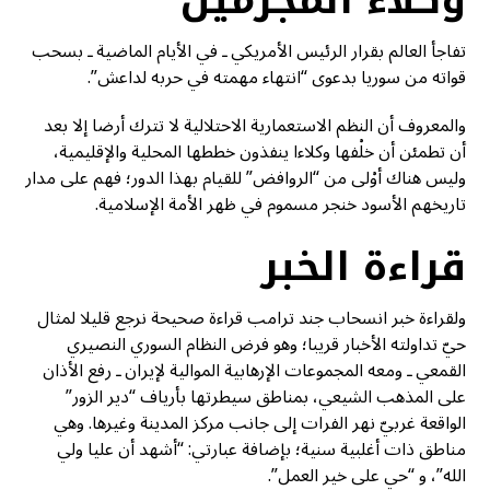
تفاجأ العالم بقرار الرئيس الأمريكي ـ في الأيام الماضية ـ بسحب
قواته من سوريا بدعوى “انتهاء مهمته في حربه لداعش”.
والمعروف أن النظم الاستعمارية الاحتلالية لا تترك أرضا إلا بعد
أن تطمئن أن خلْفها وكلاءا ينفذون خططها المحلية والإقليمية،
وليس هناك أوْلى من “الروافض” للقيام بهذا الدور؛ فهم على مدار
تاريخهم الأسود خنجر مسموم في ظهر الأمة الإسلامية.
قراءة الخبر
ولقراءة خبر انسحاب جند ترامب قراءة صحيحة نرجع قليلا لمثال
حيّ تداولته الأخبار قريبا؛ وهو فرض النظام السوري النصيري
القمعي ـ ومعه المجموعات الإرهابية الموالية لإيران ـ رفع الأذان
على المذهب الشيعي، بمناطق سيطرتها بأرياف “دير الزور”
الواقعة غربيّ نهر الفرات إلى جانب مركز المدينة وغيرها. وهي
مناطق ذات أغلبية سنية؛ بإضافة عبارتي: “أشهد أن عليا ولي
الله”، و “حي على خير العمل”.