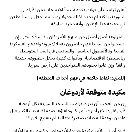
أعلن ترامب أن قوات بلاده ستبدأ الانسحاب من الأراضي
السورية، ولكنه لم يحدد لذلك جدولا زمنيا مما جعل روسيا تطعن
في حقيقة هذا الإعلان، وأنه مجرد مراوغة.
والمراوغة أصل أصيل من منهج الأمريكان ولا شكّ؛ وحتى إن
انسحبوا من سوريا فهم حاضرون بعملائهم وبقواعدهم العسكرية
القريبة وبالأسطول الخامس والسادس في البحر المتوسط،
وبالسيطرة الاقتصادية، وبأدوات كثيرة تجعل حضورهم حقيقة
واقعة وإن غابوا بجنودهم المتواجدين على أرض سوريا.
[للمزيد:
نقاط حاكمة في فهم أحداث المنطقة
]
مكيدة متوقعة لأردوغان
إن من العجب أن يترك ترامب الساحة السورية بكل أريحية
لأردوغان؛ الذي أدارت أمريكا وحلفاؤها ضده الانقلاب الكبير قبل
عامين، وعدة انقلابات صغيرة متتالية لم تنقطع للآن..؟!!
لا بد أن في الأمر مكيدة جديدة لأردوغان ستكشف عنها الأيام.