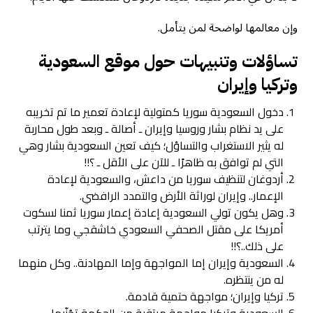
وإن معالمها لواضحة لمن يتأمل.
تساؤلات وتنبيهات حول موقع السعودية
وتركيا وإيران
دخول السعودية سوريا كمتولية لإعادة تعمير ما تم تخريبه
على يد نظام بشار وروسيا وإيران ـ أصالة ـ وبعد طول محاربة
له يثير الاستغراب والتساؤل؛ كيف تعين السعودية بشار وهي
التي لم توافق به ظاهرًا ـ للآن على الأقل ـ ؟!!
أردوغان لتنظيف سوريا من داعش، والسعودية لإعادة
الإعمار.. وإيران لوراثة الأرض والتمدد الرافضي.
وهل يكون تولي السعودية إعادة إعمار سوريا ثمنا لسكوت
أمريكا على مقتل الصحفي السعودي خاشقجي وما يترتب
على ذلك..؟!!
السعودية وإيران إما المواجهة وإما المهادنة.. وكل منهما
له من ينتظره.
تركيا وإيران؛ مواجهة حتمية قادمة.
السعودية وتركيا مواجهة مرتقبة من الحكمة تجُنّبها.