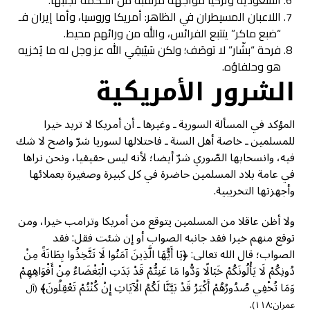
اللاعبان المسيطران في الظاهر: أمريكا وروسيا، وأما إيران فـ
“ضبع ماكر” يتتبع الفرائس، والله من ورائهم محيط.
فرحة “بشّار” لا توصَف؛ ولكن سَيُبقِي الله عز وجل له ما يُخزيه
هو وحلفاؤه.
الشرور الأمريكية
المؤكد في المسألة السورية ـ وغيرها ـ أن أمريكا لا تريد خيرا
للمسلمين ـ خاصة أهل السنة ـ فاحتلالها لسوريا شرّ واضح لا شك
فيه، وانسحابها الصّوري شرّ أيضا؛ لأنه ليس حقيقيا، ونحن نراها
في عامة بلاد المسلمين حاضرة في كل كبيرة وصغيرة بعملائها
وأجهزتها التخريبية.
ولا أظن عاقلا من المسلمين يتوقع من أمريكا وترامب خيرا، ومن
توقع منهم خيرا فقد جانبه الصواب أو إن شئت فقل: فقد
الصواب؛ قال الله تعالى: ﴿يَا أَيُّهَا الَّذِينَ آمَنُوا لَا تَتَّخِذُوا بِطَانَةً مِنْ
دُونِكُمْ لَا يَأْلُونَكُمْ خَبَالًا وَدُّوا مَا عَنِتُّمْ قَدْ بَدَتِ الْبَغْضَاءُ مِنْ أَفْوَاهِهِمْ
وَمَا تُخْفِي صُدُورُهُمْ أَكْبَرُ قَدْ بَيَّنَّا لَكُمُ الْآيَاتِ إِنْ كُنْتُمْ تَعْقِلُونَ﴾
(آل
.
عمران:١١٨)