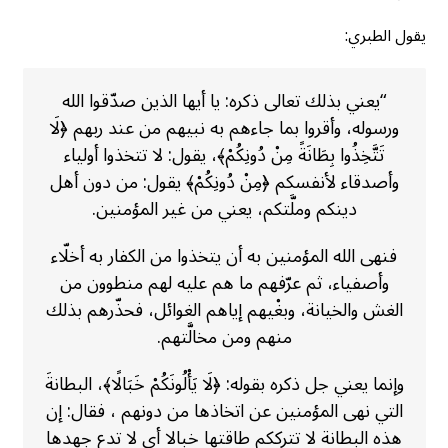
يقول الطبري:
“يعني بذلك تعالى ذكره: يا أيها الذين صدّقوا الله
ورسوله، وأقروا بما جاءهم به نبيهم من عند ربهم ﴿لَا
تَتَّخِذُوا بِطَانَةً مِنْ دُونِكُمْ﴾، يقول: لا تتخذوا أولياء
وأصدقاء لأنفسكم ﴿مِنْ دُونِكُمْ﴾ يقول: من دون أهل
دينكم وملَّتكم، يعني من غير المؤمنين.
فنهى الله المؤمنين به أن يتخذوا من الكفار به أخلّاء
وأصفياء، ثم عرّفهم ما هم عليه لهم منطوون من
الغش والخيانة، وبغْيهم إياهم الغوائل، فحذّرهم بذلك
منهم ومن مخالَّتهم.
وإنما يعني جل ذكره بقوله: ﴿لَا يَأْلُونَكُمْ خَبَالًا﴾، البطانةَ
التي نهى المؤمنين عن اتخاذها من دونهم ، فقال: إن
هذه البطانة لا تترككم طاقتها خبالا أي لا تدع جهدها