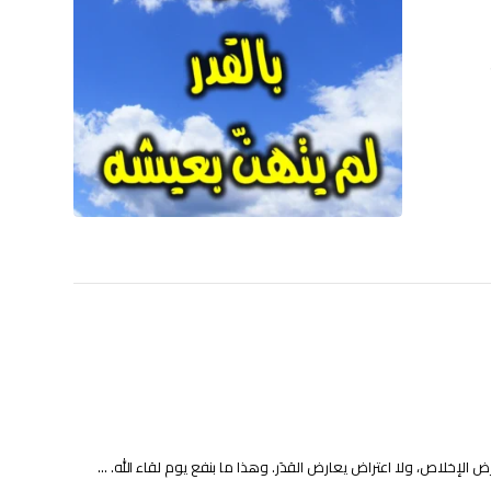
لإخلاص، ولا اعتراض يعارض القدَر. وهذا ما بنفع يوم لقاء الله. ...