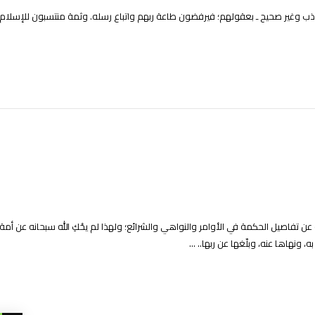
ب ـ كاذب وغير صحيح ـ بعقولهم؛ فيرفضون طاعة ربهم واتباع رسله. وثمة منتسبون للإس
عن تفاصيل الحكمة في الأوامر والنواهي والشرائع؛ ولهذا لم يحْكِ الله سبحانه عن أمة 
ونهاها عنه، وبلّغها عن ربها.. ...