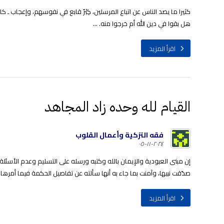
كثيرا ما يصد الناس عن اتباع المرسلين، كِبْرٌ قابع في نفوسهم، وإعجا
هل بقوا في دين الله أم خرجوا منه. ...
اقرأ المزيد
القيام لله وحده زاد المجاهد
فقه التزكية وأعمال القلوب
٢٠٢٤-١١-٠٥
إن مبنى العبودية والإيمان بالله وكتبه ورسله على التسليم وعدم الأسئلة 
صدّقت نبيها، وآمنت بما جاء به أنها سألته عن تفاصيل الحكمة فيما أمرها به، 
اقرأ المزيد