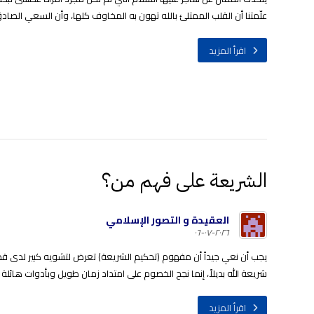
علّمتنا أن القلب الممتلئ بالله تهون به المخاوف كلها، وأن السعي الصادق ل
اقرأ المزيد
الشريعة على فهم من؟
العقيدة و التصور الإسلامي
٢٠٢٦-٠٧-٠٦
يجب أن نعي جيداً أن مفهوم (تحكيم الشريعة) تعرض لتشويه كبير لدى 
شريعة الله بديلاً، إنما نجح الخصوم على امتداد زمان طويل وبأدوات هائلة
اقرأ المزيد