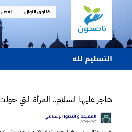
فتاوى النوازل
أفضل م
التسليم لله
هاجر عليها السلام.. المرأة التي حولت
العقيدة و التصور الإسلامي
٢٠٢٦-٠٧-٢٣
يتحدث المقال عن هاجر عليها السلام التي لم تكن مجرد امرأة عطشى تبحث ع