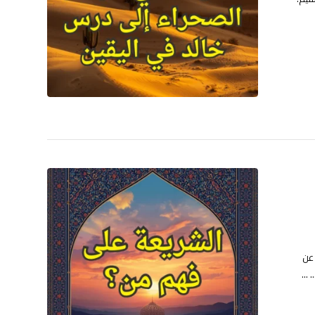
 عن
...