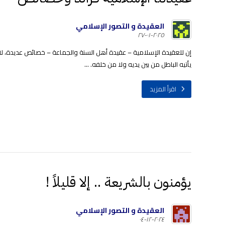
العقيدة و التصور الإسلامي
٢٠٢٥-٠١-٢٧
إن للعقيدة الإسلامية – عقيدة أهل السنة والجماعة – خصائص عديدة، لا ت
يأتيه الباطل من بين يديه ولا من خلفه. ...
اقرأ المزيد
يؤمنون بالشريعة .. إلا قليلاً !
العقيدة و التصور الإسلامي
٢٠٢٤-١٢-٠٤