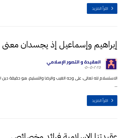
اقرأ المزيد
إبراهيم وإسماعيل إذ يجسدان معنى 
العقيدة و التصور الإسلامي
٢٠٢٥-٠٥-٠٥
الاستسلام لله تعالى، على وجه الغيب والرضا والتسليم، هو حقيقة دين ال
...
اقرأ المزيد
عقيدتنا الإسلامية فرائد وخصائص