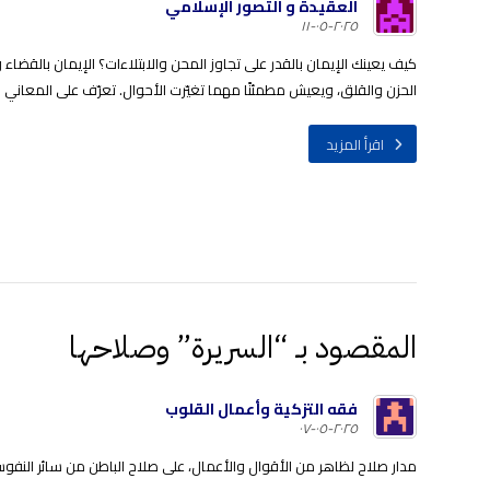
العقيدة و التصور الإسلامي
٢٠٢٥-٠٥-١١
كيف يعينك الإيمان بالقدر على تجاوز المحن والابتلاءات؟ الإيمان بالقضاء
الحزن والقلق، ويعيش مطمئنًا مهما تغيّرت الأحوال. تعرّف على المعاني ال
اقرأ المزيد
المقصود بـ “السريرة” وصلاحها
فقه التزكية وأعمال القلوب
٢٠٢٥-٠٥-٠٧
مدار صلاح لظاهر من الأقوال والأعمال، على صلاح الباطن من سائر النفوس. 