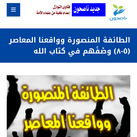
الطائفة المنصورة وواقعنا المعاصر
(٥-٨) وصْفُهم في كتاب الله