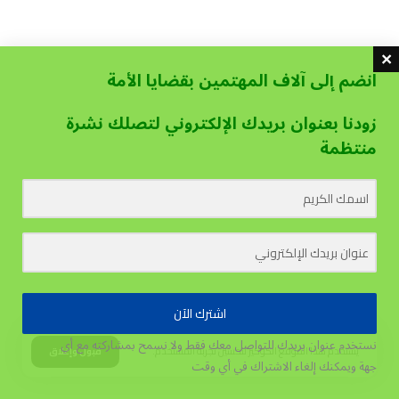
انضم إلى آلاف المهتمين بقضايا الأمة
زودنا بعنوان بريدك الإلكتروني لتصلك نشرة
منتظمة
اشترك الآن
نستخدم عنوان بريدك للتواصل معك فقط ولا نسمح بمشاركته مع أي
يستخدم هذا الموقع الكوكيز لتحسين تجربة المستخدم.
قبول وإغلاق
جهة
ويمكنك إلغاء الاشتراك في أي وقت