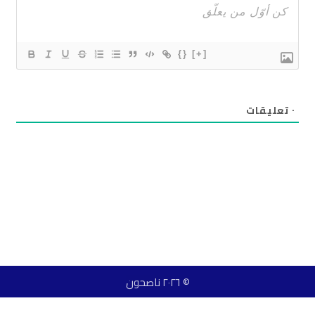
{}
[+]
٠
تعليقات
© ٢٠٢٦ ناصحون