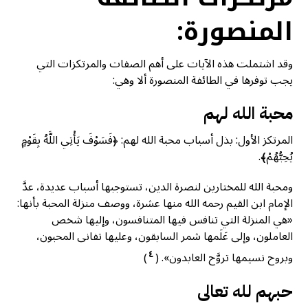
المنصورة:
وقد اشتملت هذه الآيات على أهم الصفات والمرتكزات التي
يجب توفرها في الطائفة المنصورة ألا وهي:
محبة الله لهم
المرتكز الأول: بذل أسباب محبة الله لهم: ﴿فَسَوْفَ يَأْتِي اللَّهُ بِقَوْمٍ
يُحِبُّهُمْ﴾.
ومحبة الله للمختارين لنصرة الدين، تستوجبها أسباب عديدة، عدَّ
الإمام ابن القيم رحمه الله منها عشرة، ووصف منزلة المحبة بأنها:
«هي المنزلة التي تنافس فيها المتنافسون، وإليها شخص
العاملون، وإلى عَلَمها شمر السابقون، وعليها تفانى المحبون،
٤
وبروح نسيمها تروَّح العابدون».
(
)
حبهم لله تعالى