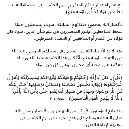
مع عدم الاعتبار بإنكار المنكرين ولوم اللائمين في مرضاة الله رب
العالمين ﴿وَلَا يَخَافُونَ لَوْمَةَ لَائِمٍۚ﴾.
فأنصار الله بمجموع صفاتهم السابقة، سوف يستجلبون حتمًا
سخط الساخطين، وتبرم المتضررين من علو شأن الدين، سواء كان
هؤلاء من الكفار أو المنافقين أو العصاة المفرطين..
وهنا لا بد لأنصار الله من المضي في سبيلهم المَرضي عند الله
دون التفات للومة لائم، أيًّا كان هذا اللائم؛ فمحبة الله ورضاه
مقدَّمة على محبة أي مخلوق، وعلى كل مَن سواه:
﴿قُلْ إِن كَانَ آبَاؤُكُمْ وَأَبْنَاؤُكُمْ وَإِخْوَانُكُمْ وَأَزْوَاجُكُمْ وَعَشِيرَتُكُمْ وَأَمْوَالٌ
اقْتَرَفْتُمُوهَا وَتِجَارَةٌ تَخْشَوْنَ كَسَادَهَا وَمَسَاكِنُ تَرْضَوْنَهَا أَحَبَّ إِلَيْكُم
مِّنَ اللَّهِ وَرَسُولِهِ وَجِهَادٍ فِي سَبِيلِهِ فَتَرَبَّصُوا حَتَّىٰ يَأْتِيَ اللَّهُ بِأَمْرِهِ ۗ
وَاللَّهُ لَا يَهْدِي الْقَوْمَ الْفَاسِقِينَ﴾.
(التوبة: ٢٤)
وقد بايع المؤمنون الأوائل من المهاجرين والأنصار رسول الله
صلى الله عليه وسلم على عدم الخوف من لوم اللائمين في
سعيهم لإقامة الدين.