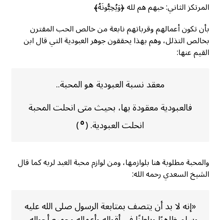
المرتكز الثاني: حبهم هم لله ﴿وَيُحِبُّونَهُ﴾
بأن تكون أعمالهم وقرباتهم نابعة من خالص الحب المقترن
بخالص التذلل، وهم بهذا يحققون جوهر العبودية التي قال ابن
القيم عنها:
معقد نسبة العبودية هو المحبة..
فالعبودية معقودة بها، بحيث متى انحلت المحبة
٥
انحلت العبودية. (
)
والمحبة مطلوبة هنا بلوازمها، ومن لوازم محبة العبد لربه كما قال
الشيخ السعدي رحمه الله:
«إنه لا بد أن يتصف بمتابعة الرسول صلى الله عليه
وسلم ظاهرًا وباطنًا في أقواله وأعماله وجميع أحواله…