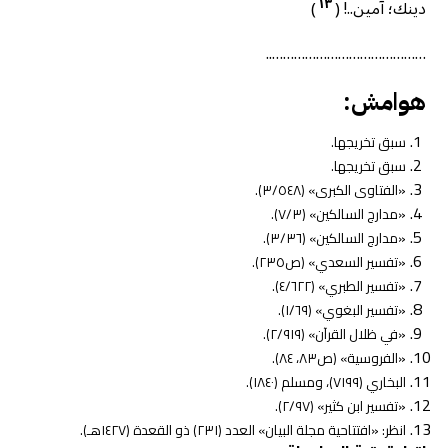
١٣
دينك؛ آمين..!
(
)
……………………………………..
هوامش:
سبق تخريجها.
سبق تخريجها.
«الفتاوى الكبرى» (٣/٥٤٨).
«مدارج السالكين» (٧/٣).
«مدارج السالكين» (٣/٣٦).
«تفسير السعدي» (ص٢٣٥).
«تفسير الطبري» (٤/٦٢٢).
«تفسير البغوي» (١/٦٩).
«في ظلال القرآن» (٢/٩١٩).
«الفروسية» (ص٨٣، ٨٤).
البخاري (٧١٩٩)، ومسلم (١٨٤٠).
«تفسير ابن كثير» (٢/٩٧).
انظر: «افتتاحية مجلة البيان» العدد (٢٣١) ذو القعدة (١٤٢٧هـ).