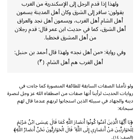
ولهذا إذا قدم الرجل إلى الإسكندرية من الغرب
يقولون: سافر إلى الشرق وكان أهل المدينة يسمون
أهل الشام أهل الغرب، ويسمون أهل نجد والعراق
أهل الشرق، كما في حديث ابن عمر قال: قدم رجلان
من أهل المشرق فخطبا.
وفي رواية: «من أهل نجد» ولهذا قال أحمد بن حنبل:
أهل الغرب هم أهل الشام.
٣
)
(
ولو تأملنا الصفات السابقة للطائفة المنصورة كما جاءت في
روايات الحديث لرأينا أنها صفات من اصطفاه الله عز وجل لنصرة
دينه والجهاد في سبيله الذين استجابوا لربهم عندما قال لهم
سبحانه:
﴿يَا أَيُّهَا الَّذِينَ آمَنُوا كُونُوا أَنصَارَ اللَّهِ كَمَا قَالَ عِيسَى ابْنُ مَرْيَمَ
لِلْحَوَارِيِّينَ مَنْ أَنصَارِي إِلَى اللَّهِ ۖ قَالَ الْحَوَارِيُّونَ نَحْنُ أَنصَارُ اللَّهِ﴾
(الصف: ١٤)..