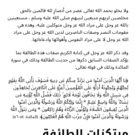
ولا يخلو بحمد الله تعالى عصر من أنصارٍ لله قائمين بالحق
مخلصين لربهم متبعين لنبيهم صلى الله عليه وسلم ، مستعينين
بالله عز وجل على مراد الله عز وجل متوكلين عليه، وهذه هي
مقومات النصر وصفات الناصرين لدين الله عز وجل على مراد
الله عز وجل لا على مراد النفوس وأهوائها وادعاءاتها.
وقد ذكر الله عز وجل في كتابه الكريم صفات هذه الطائفة بما
يؤكد الصفات السابق ذكرها من حديث الطائفة وذلك في سورة
المائدة وذلك في قوله تعالى:
﴿يَا أَيُّهَا الَّذِينَ آمَنُوا مَن يَرْتَدَّ مِنكُمْ عَن دِينِهِ فَسَوْفَ يَأْتِي اللَّهُ بِقَوْمٍ
يُحِبُّهُمْ وَيُحِبُّونَهُ أَذِلَّةٍ عَلَى الْمُؤْمِنِينَ أَعِزَّةٍ عَلَى الْكَافِرِينَ يُجَاهِدُونَ
فِي سَبِيلِ اللَّهِ وَلَا يَخَافُونَ لَوْمَةَ لَائِمٍ ۚ ذَٰلِكَ فَضْلُ اللَّهِ يُؤْتِيهِ مَن
يَشَاءُ ۚ وَاللَّهُ وَاسِعٌ عَلِيمٌ * إِنَّمَا وَلِيُّكُمُ اللَّهُ وَرَسُولُهُ وَالَّذِينَ آمَنُوا
الَّذِينَ يُقِيمُونَ الصَّلَاةَ وَيُؤْتُونَ الزَّكَاةَ وَهُمْ رَاكِعُونَ * وَمَن يَتَوَلَّ اللَّهَ
وَرَسُولَهُ وَالَّذِينَ آمَنُوا فَإِنَّ حِزْبَ اللَّهِ هُمُ الْغَالِبُونَ﴾.
(المائدة: ٥٤-٥٦)
مرتكزات الطائفة