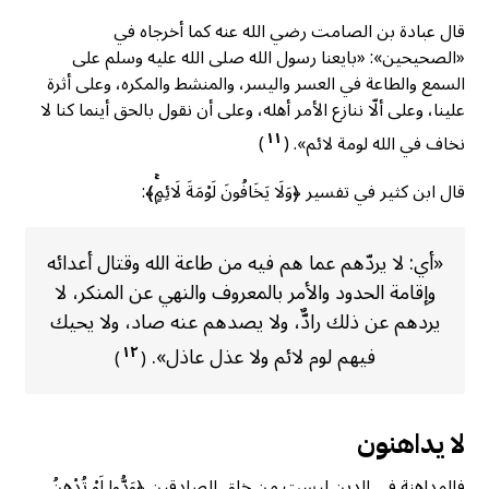
قال عبادة بن الصامت رضي الله عنه كما أخرجاه في
«الصحيحين»: «بايعنا رسول الله صلى الله عليه وسلم على
السمع والطاعة في العسر واليسر، والمنشط والمكره، وعلى أثرة
علينا، وعلى ألّا ننازع الأمر أهله، وعلى أن نقول بالحق أينما كنا لا
١١
نخاف في الله لومة لائم».
(
)
قال ابن كثير في تفسير ﴿وَلَا يَخَافُونَ لَوْمَةَ لَائِمٍۚ﴾:
«أي: لا يردّهم عما هم فيه من طاعة الله وقتال أعدائه
وإقامة الحدود والأمر بالمعروف والنهي عن المنكر، لا
يردهم عن ذلك رادٌّ، ولا يصدهم عنه صاد، ولا يحيك
فيهم لوم لائم ولا عذل عاذل».
١٢
)
(
لا يداهنون
فالمداهنة في الدين ليست من خلق الصادقين ﴿وَدُّوا لَوْ تُدْهِنُ