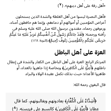
٧
«أهل رقة على أهل دينهم».
(
)
فأهل النصرة ليسوا من أهل الغلظة والشدة الذين يستحلون
أعراض المؤمنين أو أموالهم أو دماءهم، وإنما هم حافظون أمناء،
ورءوفون رحماء، مقتدون برسول الله صلى الله عليه وسلم في
رأفته ورحمته: ﴿لَقَدْ جَاءَكُمْ رَسُولٌ مِّنْ أَنفُسِكُمْ عَزِيزٌ عَلَيْهِ مَا عَنِتُّمْ
حَرِيصٌ عَلَيْكُم بِالْمُؤْمِنِينَ رَءُوفٌ رَّحِيمٌ﴾.
(التوبة: ١٢٨)
العزة على أهل الباطل
المرتكز الرابع: العزة على أهل الباطل من الكفار والشدة في إبطال
باطلهم ﴿أَعِزَّةٍ عَلَى الْكَافِرِينَ﴾ وبخاصة إذا جاهروا بالعداء، أو
ظاهروا الأعداء؛ حيث بذلك تكمل عقيدة الولاء والبراء.
قال البغوي رحمه الله:
﴿أَشِدَّاءُ عَلَى الْكُفَّارِ﴾ يعادونهم ويغالبونهم، كما قال
عطاء: ﴿أَعِزَّةٍ عَلَى الْكَافِرِينَ﴾ كالسبع على فريسته.
٨
)
(