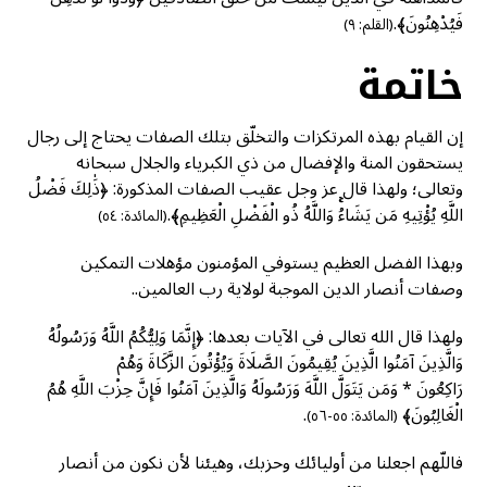
فَيُدْهِنُونَ﴾.
(القلم: ٩)
خاتمة
إن القيام بهذه المرتكزات والتخلّق بتلك الصفات يحتاج إلى رجال
يستحقون المنة والإفضال من ذي الكبرياء والجلال سبحانه
وتعالى؛ ولهذا قال عز وجل عقيب الصفات المذكورة: ﴿ذَٰلِكَ فَضْلُ
اللَّهِ يُؤْتِيهِ مَن يَشَاءُۚ وَاللَّهُ ذُو الْفَضْلِ الْعَظِيمِ﴾.
(المائدة: ٥٤)
وبهذا الفضل العظيم يستوفي المؤمنون مؤهلات التمكين
وصفات أنصار الدين الموجبة لولاية رب العالمين..
ولهذا قال الله تعالى في الآيات بعدها: ﴿إِنَّمَا وَلِيُّكُمُ اللَّهُ وَرَسُولُهُ
وَالَّذِينَ آمَنُوا الَّذِينَ يُقِيمُونَ الصَّلَاةَ وَيُؤْتُونَ الزَّكَاةَ وَهُمْ
رَاكِعُونَ * وَمَن يَتَوَلَّ اللَّهَ وَرَسُولَهُ وَالَّذِينَ آمَنُوا فَإِنَّ حِزْبَ اللَّهِ هُمُ
الْغَالِبُونَ﴾
.
(المائدة: ٥٥-٥٦)
فاللّهم اجعلنا من أوليائك وحزبك، وهيئنا لأن نكون من أنصار