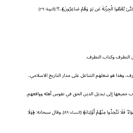
بَ حَتَّىٰ يُعْطُوا الْجِزْيَةَ عَن يَدٍ وَهُمْ صَاغِرُونَ﴾..؟!
[التوبة: ٢٩]
ين التطرف وكتاب التطرف.
رف، وهذا هو شغلهم الشاغل على مدار التاريخ الاسلامي..
 جميعها إلى تبديل الدين الحق في نفوس أهله وواقعهم.
ۖ فَلَا تَتَّخِذُوا مِنْهُمْ أَوْلِيَاءَ﴾
. وقال سبحانه: ﴿وَلَا
[النساء: ٨٩]