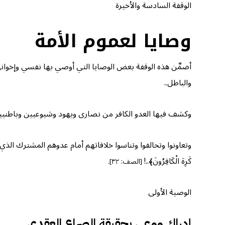
الوقفة السادسة والأخيرة
وصايا لعموم الأمة
أضمِّن هذه الوقفة بعض الوصايا التي أوصي بها نفسي وإخوا
والباطل..
وكشف فيها العدو الكافر من نصارى ويهود وشيوعيين وباطنيين 
وتعاونوا وتحالفوا وتناسوا خلافاتهم أمام عدوهم المشترك الذي أقضَّ مضاجعهم ف
كَرِهَ الْكَافِرُونَ﴾..!
[الصف: ٣٢].
الوصية الأولى
إدراك ووعي بحقيقة الصراع العقدي