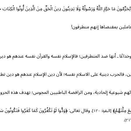
 يُحَرِّمُونَ مَا حَرَّمَ اللَّهُ وَرَسُولُهُ وَلَا يَدِينُونَ دِينَ الْحَقِّ مِنَ الَّذِينَ أُوتُوا الْكِتَا
لعاملين بمقتضاها إنهم متطرفون!
ا وخداعًا ـ أنها ضد المتطرفين؛ فالإسلام نفسه والقرآن نفسه عندهم هو د
ين، فالحرب دينية على الاسلام نفسه؛ لأن دين الإسلام عندهم هو دين تط
م شيوعية إلحادية، ومن الرافضة الباطنيين المجوس؛ تهدف هذه الحروب
َ مِلَّتَهُمْ﴾
. وقال تعالى: ﴿وَدُّوا لَوْ تَكْفُرُونَ كَمَا كَفَرُوا فَتَكُونُونَ سَوَاءً 
[البقرة: ١٢٠]
.