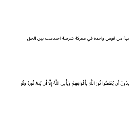
الأرضية من قوس واحدة في معركة شرسة احتدمت بين الحق
ّهِ بِأَفْوَاهِهِمْ وَيَأْبَى اللَّهُ إِلَّا أَن يُتِمَّ نُورَهُ وَلَوْ