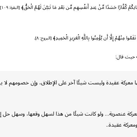
ِكُمْ كُفَّارًا حَسَدًا مِّنْ عِندِ أَنفُسِهِم مِّن بَعْدِ مَا تَبَيَّنَ لَهُمُ الْحَقُّ﴾
[البقرة: ١٠٩]
ْ إِلَّا أَن يُؤْمِنُوا بِاللَّهِ الْعَزِيزِ الْحَمِيدِ﴾
.
[البروج: ٨]
ة حيث قال:
عركة عقيدة وليست شيئًا آخر على الإطلاق، وإن خصومهم لا ينقم
معركة عنصرية… ولو كانت شيئًا من هذا لسهل وقعها، وسهل حل إشك
ومعركة عقيدة..