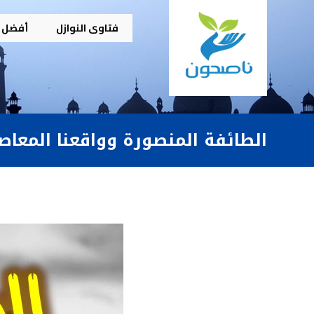
فتاوى النوازل
أفضل م
الطائفة المنصورة وواقعنا المعاصر (٨ – ٨) حقيقة الصراع، ووجوب ا