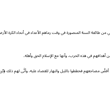
ني من طائفة السنة المنصورة في وقت رماهم الأعداء في أنحاء الكرة 
أهدافهم في هذه الحرب، وأنها مع الإسلام الحق وأهله..
خططوا بالليل والنهار للقضاء عليه، وأنَّى لهم ذلك ﴿يُرِيدُونَ أَن يُطْفِئُوا نُورَ اللَ