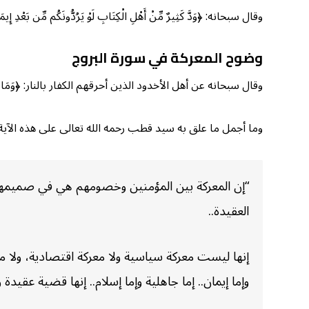
وقال سبحانه: ﴿وَدَّ كَثِيرٌ مِّنْ أَهْلِ الْكِتَابِ لَوْ يَرُدُّونَكُم مِّن بَعْدِ إِيمَان
وضوح المعركة في سورة البروج
وقال سبحانه عن أهل الأخدود الذين أحرقهم الكفار بالنار: ﴿وَمَا نَقَمُوا مِنْهُم
وما أجمل ما علق به سيد قطب رحمه الله تعالى على هذه الآي
“إن المعركة بين المؤمنين وخصومهم هي في صميمها م
العقيدة..
إنها ليست معركة سياسية ولا معركة اقتصادية، ولا 
وإما إيمان.. إما جاهلية وإما إسلام.. إنها قضية عقيدة 