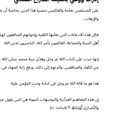
على المسلمين بعامة والقائمين بنصرة هذا الدين بخاصة أن يع
والإرهاب..
فكل هذه الادعاءات التي يعلنها الكفرة وإخوانهم المنافقون ك
أهل السنة والجماعة، القائمون بأمر الله، الناصرون لدين الله.
إنها حرب على كتاب الله عز وجل وهدْي نبيه محمد صلى الله ع
من الكفار والمنافقين، والدعوة إلى ذلك، ورفع راية الجهاد في
هذا هو ما قاله الله عز وجل في كتابه وحث المؤمن عليه.
إن هذه المفاهيم القرآنية والتوجيهات النبوية هي التي يقول عنها الأعدا
وَالنَّصَارَىٰ أَوْلِيَاءَ﴾..؟!
[المائدة: ٥١]