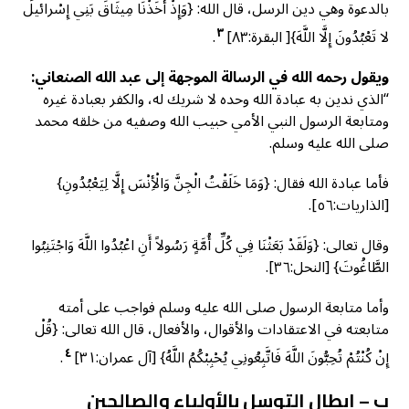
بالدعوة وهي دين الرسل، قال الله: {وَإِذْ أَخَذْنَا مِيثَاقَ بَنِي إِسْرائيلَ
٣
لا تَعْبُدُونَ إِلَّا اللَّهَ}[ البقرة:٨٣]
.
ويقول رحمه الله في الرسالة الموجهة إلى عبد الله الصنعاني:
“الذي ندين به عبادة الله وحده لا شريك له، والكفر بعبادة غيره
ومتابعة الرسول النبي الأمي حبيب الله وصفيه من خلقه محمد
صلى الله عليه وسلم.
فأما عبادة الله فقال: {وَمَا خَلَقْتُ الْجِنَّ وَالْأِنْسَ إِلَّا لِيَعْبُدُونِ}
[الذاريات:٥٦].
وقال تعالى: {وَلَقَدْ بَعَثْنَا فِي كُلِّ أُمَّةٍ رَسُولاً أَنِ اعْبُدُوا اللَّهَ وَاجْتَنِبُوا
الطَّاغُوتَ} [النحل:٣٦].
وأما متابعة الرسول صلى الله عليه وسلم فواجب على أمته
متابعته في الاعتقادات والأقوال، والأفعال، قال الله تعالى: {قُلْ
٤
إِنْ كُنْتُمْ تُحِبُّونَ اللَّهَ فَاتَّبِعُونِي يُحْبِبْكُمُ اللَّهُ} [آل عمران:٣١]
.
ب – إبطال التوسل بالأولياء والصالحين