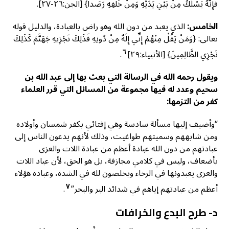
فَإِنَّهُ يَسْلُكُ مِنْ بَيْنِ يَدَيْهِ وَمِنْ خَلْفِهِ رَصَداً} [الجن:٢٦-٢٧].
الخامس:
الذي يعبد من دون الله وهو راض بالعبادة، والدليل قوله
تعالى: {وَمَنْ يَقُلْ مِنْهُمْ إِنِّي إِلَهٌ مِنْ دُونِهِ فَذَلِكَ نَجْزِيهِ جَهَنَّمَ كَذَلِكَ
٦
نَجْزِي الظَّالِمِينَ} [الأنبياء:٢٩]
.
ويقول رحمه الله في الرسالة التي بعث بها إلى عبد الله بن
سحيم وعدد له فيها مجموعة من المسائل التي قرر العلماء
كفر من التزمها:
“وأضيف إليها مسألة سادسة وهي إفتائي بكفر شمسان وأولاده
ومن شابههم وسميتهم طواغيت، وذلك لأنهم يدعون الناس إلى
عبادتهم من دون الله عبادة أعظم من عبادة اللات والعزى
بأضعاف، وليس في كلامي مجازفة، بل هو الحق، لأن عباد اللات
والعزى يعبدونها في الرخاء ويخلصون لله في الشدة، وعبادة هؤلاء
٧
أعظم من عبادتهم إياهم في شدائد البر والبحر”
.
د- طرح البدع والخرافات