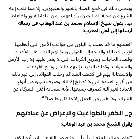
ويتمثل ذلك في قطع الصلة بالقبور والمقبورين، إلا مما ندب إليه
الشرع من محبة الصالحين، وأتباعهم، ومن زيادة القبور والاتعاظ
بها،
يقول شيخ الإسلام محمد بن عبد الوهاب في رسالة
أرسلها إلى أهل المغرب:
“فمعلوم ما قد عمت به البلوى من حوادث الأمور التي أعظمها
الإشراك بالله والتوجه إلى الموتى وسؤالهم النصر على الأعداء
وقضاء الحاجات وتفريج الكربات التي لا يقدر عليها إلا رب الأرض
والسموات، وكذلك التقرب إليهم بالنذور وذبح القربات،
والاستغاثة بهم في كشف الشدائد وجلب الفوائد، إلى غير ذلك
من أنواع العبادة التي لا تصلح إلا لله، وصرف شيء من أنواع
العبادة لغير الله كصرف جميعها، لأنه سبحانه أغنى الشركاء عن
٥
الشرك، ولا يقبل من العمل إلا ما كان خالصا”
.
ج_ الكفر بالطواغيت والإعراض عن عبادتهم
يقول الشيخ محمد بن عبد الوهاب:
“اعلم رحمك الله تعالى أن أول ما فرض الله على ابن آدم الكفر