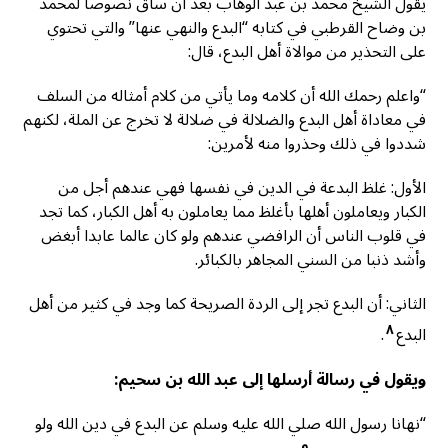
يقول الشيخ محمد بن عبد الوهاب بعد أن ساق نصوصا لمحمد
بن وضاح القرطبي في كتابه “البدع والنهي عنها” والتي تحتوي
على التحذير من موالاة أهل البدع، قال:
“واعلم رحمك الله أن كلامه وما يأتي من كلام أمثاله من السلف
في معاداة أهل البدع والضلالة في ضلالة لا تخرج عن الملة، لكنهم
شددوا في ذلك وحذروا منه لأمرين:
الأول: غلظ البدعة في الدين في نفسها فهي عندهم أجل من
الكبار ويعاملون أهلها بأغلظ مما يعاملون به أهل الكبار، كما تجد
في قلوب الناس أن الرافضي عندهم ولو كان عالما عابدا أبغض
وأشد ذنبا من السني المجاهر بالكبائر.
الثاني: أن البدع تجر إلى الردة الصريحة كما وجد في كثير من أهل
٨
البدع
.
ويقول في رسالة أرسلها إلى عبد الله بن سحيم:
“نهانا رسول الله صلي الله عليه وسلم عن البدع في دين الله ولو