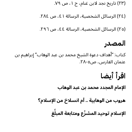
(٢٣) تاريخ نجد لابن غنام، ج ١، ص ٧٩.
(٢٤) الرسائل الشخصية، الرسالة ٤١، ص ٢٨٤.
(٢٥) الرسائل الشخصية، الرسالة ٤٤، ص ٢٩٦.
المصدر
كتاب: “أهداف دعوة الشيخ محمد بن عبد الوهاب” إبراهيم بن
عثمان الفارس، ص٥-٢٨.
اقرأ أيضا
الإمام المجدد محمد بن عبد الوهاب
هروب من الوهابية .. أم انسلاخ من الإسلام؟
الإسلام توحيد المشرِّع ومتابعة المبلِّغ