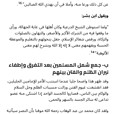
١٤
عن كل ذلك ورعا منه، وأملا في أن يهدي الله الضالين”
.
ويقول ابن بشر:
“ولما استوطن الشيخ الدرعية وكان أهلها في غاية الجهالة، ورأى
ما وقعوا فيه من الشرك الأكبر والأصغر، والتهاون بالصلوات
والزكاة، ورفض شعائر الإسلام، جعل يتخولهم بالتعليم والموعظة
الحسنة ويفهمهم معنى لا إله إلا الله ويشرح لهم معنى
١٥
الألوهية”
.
ب- جمع شمل المسلمين بعد التفرق وإطفاء
نيران الظلم والفتن بينهم
وقد ظهر هذا واضحا جليا عندما استتب الأمر للإمامين الجليلين،
فقد انقشعت غيوم الفتن وزالت مسببات الظلم وحل السلام
والوئام بين الناس، فصاروا كالجسد الواحد إذا اشتكى منه عضو
تداعى له سائر الجسد بالسهر والحمى.
ولقد كان محمد بن عبد الوهاب رحمه الله موقنا بأن النصر سيأتيه