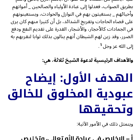
بطريق الصواب، فعدلوا إلى عبادة الأولياء والصالحين _ أمواتهم
وأحيائهم _ يستغيثون بهم في النوازل والحوادث، ويستعينونهم
على قضاء الحاجات وتفريج الشدائد، بل أن كثيرا منهم كان يرى
في الجمادات كالأحجار، والأشجار، القدرة على تقديم النفع ودفع
الضرر، وقد زين لهم الشيطان أنهم ينالون بذلك ثوابا لتقربهم به
١
إلى الله عز وجل
.
والأهداف الرئيسية لدعوة الشيخ ثلاثة، هي:
الهدف الأول: إيضاح
عبودية المخلوق للخالق
وتحقيقها
ويتمثل ذلك في الأمور الآتية:
أ – الإخلاص في عبادة الله تعالى، وتخليص