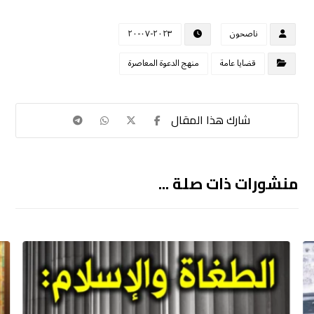
ناصحون
٢٠٢٣-٠٧-٢٠
قضايا عامة
منهج الدعوة المعاصرة
منشورات ذات صلة ...