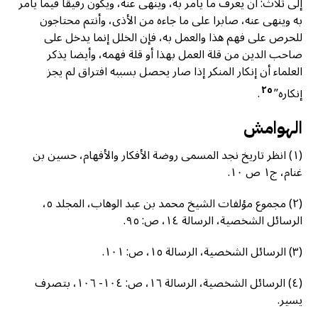
إلى ثلاث: أن يعرف ما يأمر به، وينهى عنه، ويكون رفيقا فيما يأمر
به وينهى عنه، صابرا على ما جاءه من الأذى، وأنتم محتاجون
للحرص على فهم هذا والعمل به، فإن الخلل إنما يدخل على
صاحب الدين من قلة العمل بهذا أو قلة فهمه، وأيضا يذكر
العلماء أن إنكار المنكر إذا صار يحصل بسببه افتراق لم يجز
٢٥
إنكاره”
.
الهوامش
(١) انظر تاريخ نجد المسمى روضة الأفكار والأفهام، حسين بن
غنام، ج١ ص ١٠.
(٢) مجموع مؤلفات الشيخ محمد بن عبد الوهاب، المجلد ٥،
الرسائل الشخصية، الرسالة ١٤، ص: ٩٥.
(٣) الرسائل الشخصية، الرسالة ١٥، ص: ١٠١.
(٤) الرسائل الشخصية، الرسالة ١٦، ص: ١٠٤- ١٠٦، بتصرف
يسير.