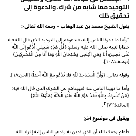
التوحيد مما شابه من شرك، والدعوة إلى
تحقيق ذلك
يقول الشيخ محمد بن عبد الوهاب – رحمه الله تعالى-:
“وأما ما دعونا الناس إليه، فندعوهم إلى التوحيد الذي قال الله فيه
خطابا لنبيه صلى الله عليه وسلم: {قُلْ هَذِهِ سَبِيلِي أَدْعُو إِلَى اللَّهِ
عَلَى بَصِيرَةٍ أَنَا وَمَنِ اتَّبَعَنِي وَسُبْحَانَ اللَّهِ وَمَا أَنَا مِنَ الْمُشْرِكِينَ}
[يوسف:١٠٨].
وقوله تعالى: {وَأَنَّ الْمَسَاجِدَ لِلَّهِ فَلا تَدْعُو مَعَ اللَّهِ أَحَداً} [الجن:١٨].
وأما ما نهينا الناس عنه فنهيناهم عن الشرك الذي قال الله فيه:
{مَنْ يُشْرِكْ بِاللَّهِ فَقَدْ حَرَّمَ اللَّهُ عَلَيْهِ الْجَنَّةَ وَمَأْوَاهُ النَّارُ}
٢
[المائدة:٧٢]
.
ويقول في موضوع آخر:
فأعلم رحمك الله أن الذي ندين به وندعو الناس إليه إفراد الله