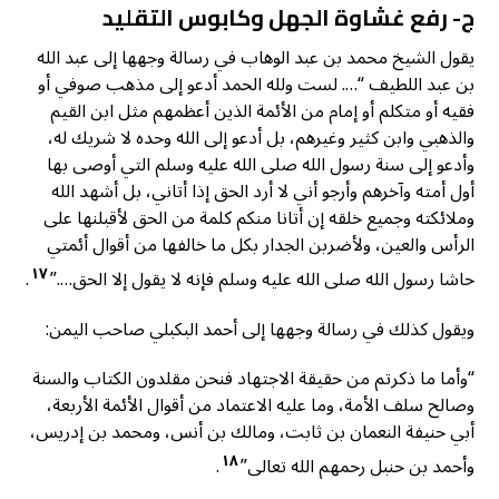
ج- رفع غشاوة الجهل وكابوس التقليد
يقول الشيخ محمد بن عبد الوهاب في رسالة وجهها إلى عبد الله
بن عبد اللطيف “…. لست ولله الحمد أدعو إلى مذهب صوفي أو
فقيه أو متكلم أو إمام من الأئمة الذين أعظمهم مثل ابن القيم
والذهبي وابن كثير وغيرهم، بل أدعو إلى الله وحده لا شريك له،
وأدعو إلى سنة رسول الله صلى الله عليه وسلم التي أوصى بها
أول أمته وآخرهم وأرجو أني لا أرد الحق إذا أتاني، بل أشهد الله
وملائكته وجميع خلقه إن أتانا منكم كلمة من الحق لأقبلنها على
الرأس والعين، ولأضربن الجدار بكل ما خالفها من أقوال أئمتي
١٧
حاشا رسول الله صلى الله عليه وسلم فإنه لا يقول إلا الحق….”
.
ويقول كذلك في رسالة وجهها إلى أحمد البكبلي صاحب اليمن:
“وأما ما ذكرتم من حقيقة الاجتهاد فنحن مقلدون الكتاب والسنة
وصالح سلف الأمة، وما عليه الاعتماد من أقوال الأئمة الأربعة،
أبي حنيفة النعمان بن ثابت، ومالك بن أنس، ومحمد بن إدريس،
١٨
وأحمد بن حنبل رحمهم الله تعالى”
.