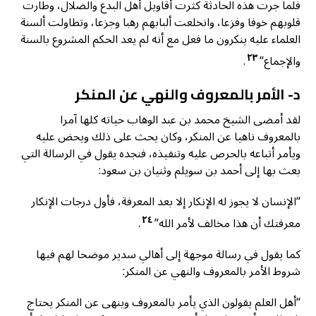
فلما جرت هذه الحادثة كثرت أقاويل أهل البدع والضلال، وطارت
قلوبهم خوفا وفزعا، وانخلعت ألبابهم رهبا وجزعا، وتطاولت ألسنة
العلماء عليه ينكرون ما فعل مع أنه لم يعد الحكم المشروع بالسنة
٢٣
والإجماع”
.
د- الأمر بالمعروف والنهي عن المنكر
لقد أمضى الشيخ محمد بن عبد الوهاب حياته كلها آمرا
بالمعروف ناهيا عن المنكر، وكان يحث على ذلك ويحض عليه
ويأمر أتباعه بالحرص عليه وتنفيذه، فنجده يقول في الرسالة التي
بعث بها إلى أحمد بن سويلم وثنيان بن سعود:
“الإنسان لا يجوز له الإنكار إلا بعد المعرفة، فأول درجات الإنكار
٢٤
معرفتك أن هذا مخالف لأمر الله”
.
كما يقول في رسالة موجهة إلى أهالي سدير موضحا لهم فيها
شروط الأمر بالمعروف والنهي عن المنكر:
“أهل العلم يقولون الذي يأمر بالمعروف وينهى عن المنكر يحتاج