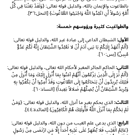
بالطاغوت والإيمان بالله، والدليل قوله تعالى: {وَلَقَدْ بَعَثْنَا فِي كُلِّ
أُمَّةٍ رَسُولاً أَنِ اعْبُدُوا اللَّهَ وَاجْتَنِبُوا الطَّاغُوتَ} [النحل:٣٦].
والطواغيت كثيرة ورؤوسهم خمسة:
الأول:
الشيطان الداعي إلى عبادة غير الله، والدليل قوله تعالى:
{أَلَمْ أَعْهَدْ إِلَيْكُمْ يَا بَنِي آدَمَ أَنْ لا تَعْبُدُوا الشَّيْطَانَ إِنَّهُ لَكُمْ عَدُوٌّ
مُبِينٌ} [يس:٦٠].
الثاني:
الحاكم الجائر المغير لأحكام الله تعالى، والدليل قوله تعالى:
{أَلَمْ تَرَ إِلَى الَّذِينَ يَزْعُمُونَ أَنَّهُمْ آمَنُوا بِمَا أُنْزِلَ إِلَيْكَ وَمَا أُنْزِلَ مِنْ
قَبْلِكَ يُرِيدُونَ أَنْ يَتَحَاكَمُوا إِلَى الطَّاغُوتِ وَقَدْ أُمِرُوا أَنْ يَكْفُرُوا بِهِ
وَيُرِيدُ الشَّيْطَانُ أَنْ يُضِلَّهُمْ ضَلالاً بَعِيداً} [النساء:٦٠].
الثالث:
الذي يحكم بغير ما أنزل الله، والدليل قوله تعالى: {وَمَنْ
لَمْ يَحْكُمْ بِمَا أَنْزَلَ اللَّهُ فَأُولَئِكَ هُمُ الْكَافِرُونَ} [المائدة:٤٤].
الرابع:
الذي يدعي علم الغيب من دون الله، والدليل قوله تعالى:
{عَالِمُ الْغَيْبِ فَلا يُظْهِرُ عَلَى غَيْبِهِ أَحَداً إِلَّا مَنِ ارْتَضَى مِنْ رَسُولٍ