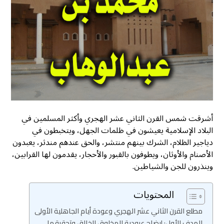
أشرقت شمس القرن الثاني عشر الهجري وأكثر المسلمين في
البلاد الإسلامية يعيشون في ظلمات الجهل، ويتخبطون في
دياجير الظلام، الشرك بينهم منتشر، والحق عندهم مندثر، يعبدون
الأصنام والأوثان، ويطوفون بالقبور والأحجار، يقدمون لها القرابين،
وينذرون للجن والشياطين.
المحتويات
مطلع القرن الثاني عشر الهجري وعودة أيام الجاهلية الأولى
الهدف الأول: إيضاح عبودية المخلوق للخالق وتحقيقها