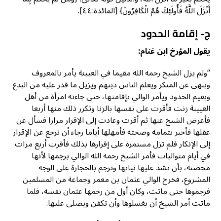
أَنْزَلَ اللَّهُ فَأُولَئِكَ هُمُ الْكَافِرُونَ} [المائدة:٤٤].
ج- إقامة الحدود
يقول المؤرخ ابن غنام:
“ولم يزل الشيخ رحمه الله مقيما في العيينة يأمر بالمعروف
وينهى عن المنكر ويعلم الناس دينهم ويزيل ما قدر عليه من البدع
ويقيم الحدود ويأمر الوالي بإقامتها، حتى جاءته امرأة من أهل
العيينة زنت فأقرت على نفسها بالزنا وتكرر ذلك منها أربعا
فأعرض الشيخ عنها ثم أقرت وعادت إلى الإقرار مرارا فسأل عن
عقلها فأخبر بتمامه وصحته فأمهلها أياما رجاء أن ترجع عن الإقرار
إلى الإنكار فلم تزل مستمرة على إقرارها بذلك فأقرت أربع مرات
في أيام متواليات فأمر الشيخ رحمه الله الوالي برجمها لأنها
محصنة، بأن تشد عليها ثيابها وترجم بالحجارة على الوجه
المشروع، فخرج الوالي عثمان بن معمر وجماعة من المسلمين
فرجموها حتى ماتت، وكان أول من رجمها عثمان نفسه، فلما
ماتت أمر الشيخ أن يغسلوها وأن تكفن ويصلى عليها.