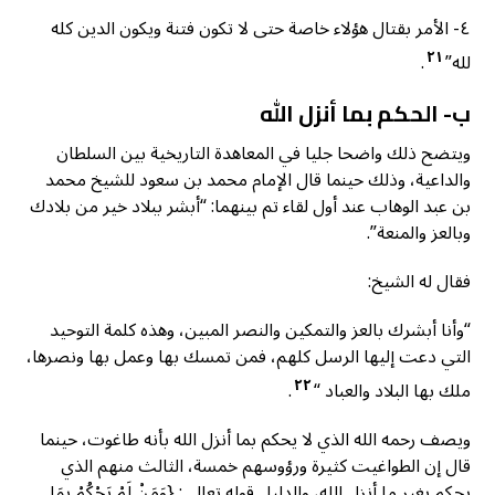
٤- الأمر بقتال هؤلاء خاصة حتى لا تكون فتنة ويكون الدين كله
٢١
لله”
.
ب- الحكم بما أنزل الله
ويتضح ذلك واضحا جليا في المعاهدة التاريخية بين السلطان
والداعية، وذلك حينما قال الإمام محمد بن سعود للشيخ محمد
بن عبد الوهاب عند أول لقاء تم بينهما: “أبشر ببلاد خير من بلادك
وبالعز والمنعة”.
فقال له الشيخ:
“وأنا أبشرك بالعز والتمكين والنصر المبين، وهذه كلمة التوحيد
التي دعت إليها الرسل كلهم، فمن تمسك بها وعمل بها ونصرها،
٢٢
ملك بها البلاد والعباد “
.
ويصف رحمه الله الذي لا يحكم بما أنزل الله بأنه طاغوت، حينما
قال إن الطواغيت كثيرة ورؤوسهم خمسة، الثالث منهم الذي
يحكم بغير ما أنزل الله، والدليل قوله تعالى: {وَمَنْ لَمْ يَحْكُمْ بِمَا