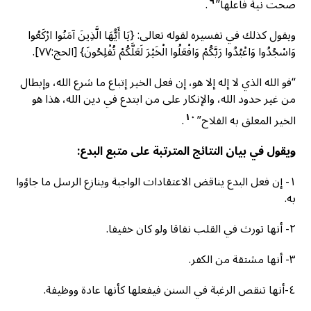
٩
صحت نية فاعلها”
.
ويقول كذلك في تفسيره لقوله تعالى: {يَا أَيُّهَا الَّذِينَ آمَنُوا ارْكَعُوا
وَاسْجُدُوا وَاعْبُدُوا رَبَّكُمْ وَافْعَلُوا الْخَيْرَ لَعَلَّكُمْ تُفْلِحُونَ} [الحج:٧٧].
“فو الله الذي لا إله إلا هو، إن فعل الخير إتباع ما شرع الله، وإبطال
من غير حدود الله، والإنكار على من ابتدع في دين الله، هذا هو
١٠
الخير المعلق به الفلاح”
.
ويقول في بيان النتائج المترتبة على متبع البدع:
١- إن فعل البدع يناقض الاعتقادات الواجبة وينازع الرسل ما جاؤوا
به.
٢- أنها تورث في القلب نفاقا ولو كان خفيفا.
٣- أنها مشتقة من الكفر.
٤-أنها تنقص الرغبة في السنن فيفعلها كأنها عادة ووظيفة.