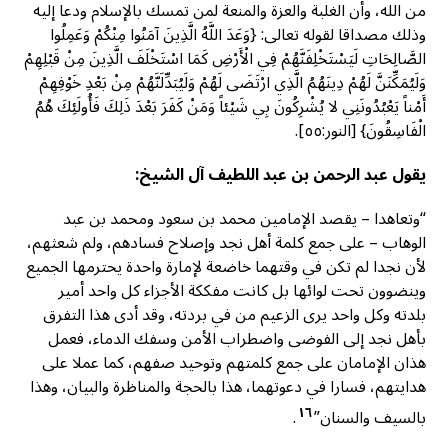
من الله، وأن الغلبة والعزة والمنعة لمن تمسك بالإسلام ودعا إليه
وذلك مصداقا لقوله تعالى: {وَعَدَ اللَّهُ الَّذِينَ آمَنُوا مِنْكُمْ وَعَمِلُوا
الصَّالِحَاتِ لَيَسْتَخْلِفَنَّهُمْ فِي الْأَرْضِ كَمَا اسْتَخْلَفَ الَّذِينَ مِنْ قَبْلِهِمْ
وَلَيُمَكِّنَنَّ لَهُمْ دِينَهُمُ الَّذِي ارْتَضَى لَهُمْ وَلَيُبَدِّلَنَّهُمْ مِنْ بَعْدِ خَوْفِهِمْ
أَمْناً يَعْبُدُونَنِي لا يُشْرِكُونَ بِي شَيْئاً وَمَنْ كَفَرَ بَعْدَ ذَلِكَ فَأُولَئِكَ هُمُ
الْفَاسِقُونَ} [النور:٥٥].
يقول عبد الرحمن بن عبد اللطيف آل الشيخ:
“وتعاهدا – يقصد الإمامين محمد بن سعود ومحمد بن عبد
الوهاب – على جمع كلمة أهل نجد وإصلاح فسادهم، ولم شعثهم،
لأن نجدا لم تكن في وقتهما خاضعة لإمارة واحدة يحترمها الجميع
وينضوون تحت لوائها بل كانت مفككة الأجزاء كل واحد أمير
بلدته وكل واحد يرى الزعيم من في بردته، وقد أدى هذا التفرق
بأهل نجد إلى الفوضى واضطراب الأمن وسفك الدماء، فعمل
هذان الإمامان على جمع كلمتهم وتوحيد صفهم، كما عملا على
هدايتهم، فسارا في دعوتهما، هذا بالحجة والمناظرة والبيان، وهذا
١٦
بالسيف والسنان”
.