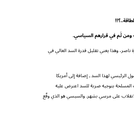
طاقة..؟!!
ة ومن ثَم في قرارهم السياسي.
ناصر، وهذا يعني تقليل قدرة السد العالي في
ول الرئيسي لهذا السد ـ إضافة إلى أمريكا
وات المسلحة بتوجيه ضربة للسد اعترض عليه
31/5/2م) على لسان القوات المسلحة ـ وذلك قبل الانقلاب على مرسي بشهر. والسيسي هو الذي وقّع