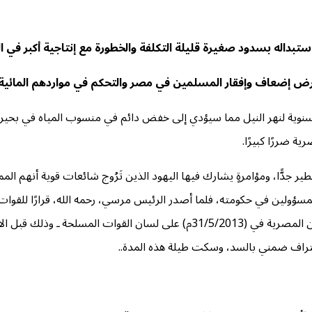
ستبداله بسدود صغيرة قليلة التكلفة والخطورة مع إنتاجية أكبر في ال
، بغرض إضعاف وإفقار المسلمين في مصر والتحكم في مواردهم المائي
سنوية لنهر النيل مما سيؤدي إلى خفض دائم في منسوب المياه في بحيرة 
ة ضررًا كبيرًا.
جدًّا، ومؤامرةٍ يشارك فيها اليهود الذين تَرُوج شائعات قوية أنهم المم
ر المسؤولين في حكومته، فلما أصدر الرئيس مرسي، رحمه الله، قرارًا للق
السيسي لأنَّ الجيش المصري غير مستعد حاليًا، كما نشرته جريدة الوطن المصرية في (013