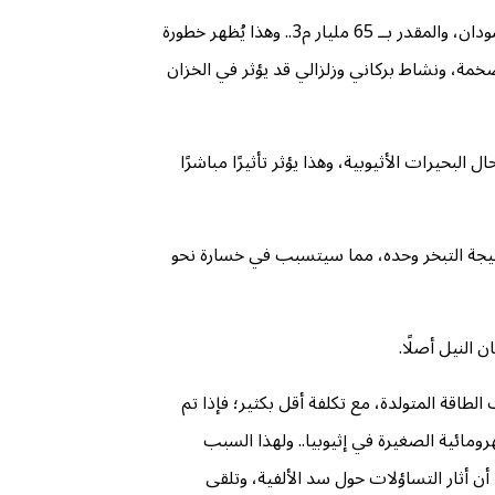
خزان السد يسع نحو (74) مليار م3 من المياه، وهذا يعني أنَّ حجم الخزان يبلغ أكثر من التدفق السنوي المتفق عليه من نهر النيل لمصر والسودان، والمقدر بــ 65 مليار م3.. وهذا يُظهر خطورة
ضخمة، ونشاط بركاني وزلزالي قد يؤثر في الخزان
البحيرات الأثيوبية، وهذا يؤثر تأثيرًا مباشرًا
فقد من (11) إلى (19) مليار متر مكعب من المياه سنويًّا نتيجة التبخر وحده، مما سيتسبب في خسارة نحو
النيل أصلًا.
لطاقة المتولدة، مع تكلفة أقل بكثير؛ فإذا تم
مقارنة بـ (45-60)% عن غيرها من محطات الطاقة الكهرومائية الصغيرة في إثيوبيا.. ولهذا السبب
اخل إثيوبيا وتعاملت الحكومة مع المنتقدين بغاية القسوة والقمع، وقد تم سجن الصحفي الإثيوبي “ريوت أليمو Reeyot” بعد أن أثار التساؤلات حول سد الألفية، وتلقى