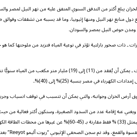
 دول منابع نهر النيل ومنها إثيوبيا، وما قد يسببه من تشققات وفوالق 
ُرى ومدن حوض النيل بمصر والسودان.
ات ـ ذات صخور بازلتية تؤثر في نوعية المياه فتزيد من ملوحتها كما هو حال 
من المتوقع أيضًا أنَّه في خلال فترة ملء الخزان ـ وهي ثلاث سنوات ـ يمكن أن يُ
الكهرباء في مصر بنسبة (25)% إلى (40)%..
أرض الخزان وجوانبه، والتي يمكن أن تتسبب في توقف انسياب وجريان 
ا، ويغني عنه إقامة عدد من السدود الصغيرة، وستكون أكثر فعالية من حيث ا
استخدام محطة توليد كهرباء سد النهضة بشكل دائم بكامل طاقتها فسيمثل (33) % فقط 
تعرَّض السد للنقد د