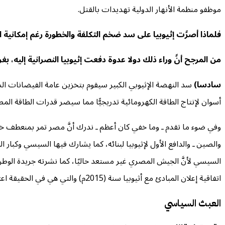
موظفو منظمة الأنهار الدولية تهديدات بالقتل.
فلماذا أصرَّت إثيوبيا على سد ضخم التكلفة والخطورة رغم إمكانية ا
من المرجح أنَّ وراء ذلك دولا عدوة دفعت إثيوبيا النصرانية إليه
سادسا)
سد النهضة الإثيوبي الكبير سيقوم بتخزين عامة الفيضانات ال
أسوان لإنتاج الطاقة الكهرومائية تدريجيًّا مما سيضر قدرات الطاقة المصري
وفي ضوء ما تقدم ـ وما خفي كان أعظم ـ ندرك أنَّ مصر تمر بمنعطف خطير 
والصين ـ والدافع الأول لإثيوبيا لبنائه، كما يشارك فيها السيسي وكبا
اتفاقية إعلان المبادئ مع أثيوبيا سنة (2015م) والتي هي في الحقيقة اعتراف ضمني بالسد، وسكت طيلة هذه المدة..
العبث السياسي