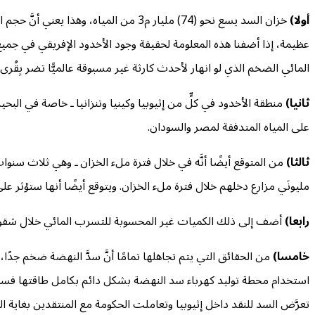
أولا)
عظيمة، إذا أضفنا هذه المعلومة لحقيقة وجود الأخدود الإفريقي في جميع
المائي الضخم الذي لو انهار لأحدث كارثة غير مسبوقة عالميًّا تضر بِق
ثانيا)
منطقة الأخدود في كلٍّ من إثيوبيا وكينيا وتنزانيا ـ خاصة في البحير
على المياه المتدفقة لمصر والسودان.
ثالثا)
مليونَي مزارع دخلهم خلال فترة ملء الخزان. ويتوقع أيضًا أنها ستؤثر على إمدادات 
رابعا)
أضف إلى ذلك الكميات غير المحسوبة للتسرب المائي خلال شقوق 
خامسا)
من الحقائق التي يتم تجاهلها تمامًا أنَّ سدَّ النهضة ضخم جدً