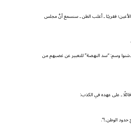
لأعين؛ فقريبًا ـ أغلب الظن ـ سنسمع أنَّ مجلس
ن دشنوا وسم: “سد النهضة” للتعبير عن غضبهم من
ئلًا ـ على عهده في الكذب:
دود الوطن..!”.