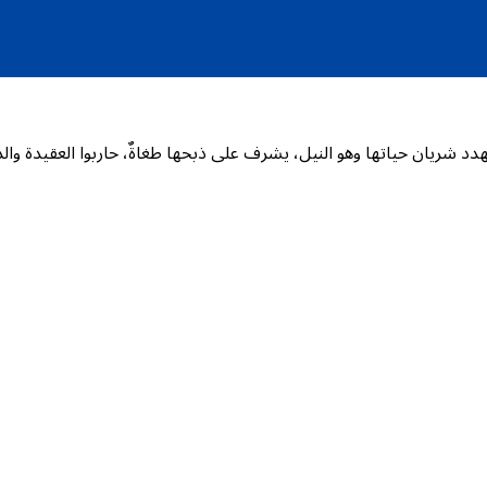
ريان حياتها وهو النيل، يشرف على ذبحها طغاةٌ، حاربوا العقيدة والدين