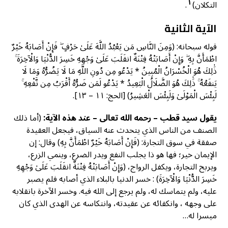
١
التكلان)
.
الآية الثانية
قوله سبحانه: (وَمِنَ النَّاسِ مَن يَعْبُدُ اللَّهَ عَلَىٰ حَرْفٍ ۖ فَإِنْ أَصَابَهُ خَيْرٌ
اطْمَأَنَّ بِهِ ۖ وَإِنْ أَصَابَتْهُ فِتْنَةٌ انقَلَبَ عَلَىٰ وَجْهِهِ خَسِرَ الدُّنْيَا وَالْآخِرَةَ ۚ
ذَٰلِكَ هُوَ الْخُسْرَانُ الْمُبِينُ * يَدْعُو مِن دُونِ اللَّهِ مَا لَا يَضُرُّهُ وَمَا لَا
يَنفَعُهُ ۚ ذَٰلِكَ هُوَ الضَّلَالُ الْبَعِيدُ * يَدْعُو لَمَن ضَرُّهُ أَقْرَبُ مِن نَّفْعِهِ ۚ
لَبِئْسَ الْمَوْلَىٰ وَلَبِئْسَ الْعَشِيرُ) [الحج: ١١ – ١٣].
يقول سيد قطب – رحمه الله تعالى – عند هذه الآية:
(أما ذلك
الصنف من الناس الذي يتحدث عنه السياق، فيجعل العقيدة
صفقة في سوق التجارة: (فَإِنْ أَصَابَهُ خَيْرٌ اطْمَأَنَّ بِهِ) وقال: إن
الإيمان خير؛ فها هو ذا يجلب النفع ويدر الضرع، وينمي الزرع،
ويربح التجارة، ويكفل الرواج، (وَإِنْ أَصَابَتْهُ فِتْنَةٌ انقَلَبَ عَلَىٰ وَجْهِهِ
خَسِرَ الدُّنْيَا وَالْآخِرَةَ) : خسر الدنيا بالبلاء الذي أصابه فلم يصبر
عليه، ولم يتماسك له، ولم يرجع إلى الله فيه. وخسر الآخرة بانقلابه
على وجهه ، وانكفائه عن عقیدته، وانتكاسه عن الهدى الذي كان
ميسرا له…