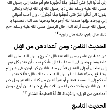
(لَن تَنَالُوا الْبِرَّ حَتَّىٰ تُنفِقُوا مِمَّا تُحِبُّونَ) قام أبو طلحة إلى رسول الله
صلى الله عليه وسلم فقال : يا رسول الله إن الله تبارك وتعالى
يقول: (لَن تَنَالُوا الْبِرَّ حَتَّىٰ تُنفِقُوا مِمَّا تُحِبُّونَ) ، وإن أحب أموالي
إلي بيرحاء، وإنها صدقة لله أرجو برها وذخرها عند الله، فضعها يا
رسول الله حيث أراك الله . قال الرسول صلى الله عليه وسلم: «بخ
١٢
ذلك مال رابح، ذلك مال رابح»
.
الحديث الثامن: ومن أعدادهن من الإبل
عن عقبة بن عامر رضي الله عنه قال : “خرج رسول الله صلى الله
عليه وسلم ونحن في الصفة ، فقال: «أيكم يحب أن يغدو كل يوم
إلى بطحان أو إلى العقيق فيأتي منه بناقتين كوماوین، في غير إثم
ولا قطع رحم؟» فقلنا : يا رسول الله نحب ذلك. قال: «أفلا يغدو
أحدكم إلى المسجد فيعلم أو يقرأ آيتين من كتاب الله عز وجل خير
له من ناقتين، وثلاث خير له من ثلاث وأربع خير له من أربع ، ومن
١٣
أعدادهن من الإبل» والكَوْمَاءُ: النَّاقَةُ العظيمةُ السَّنَامِ
.
الحديث التاسع