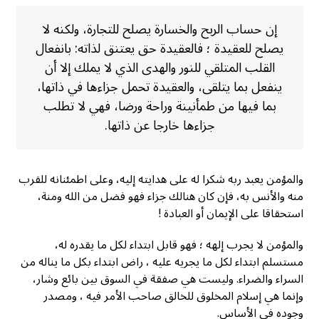
إن حساب الربح والخسارة يصلح للتجارة، ولكنه لا
يصلح للعقيدة ؛ فالعقيدة حق يعتنق لذاته: بانفعال
القلب المتلقي للنور والهدى الذي لا يملك إلا أن
ينفعل بما يتلقى، والعقيدة تحمل جزاءها في ذاتها،
بما فيها من طمأنينة وراحة ورضا، فهي لا تطلب
جزاءها خارجا عن ذاتها.
والمؤمن يعبد ربه شكرا له على هدايته إليه، وعلى اطمئنانه للقرب
منه والأنس به، فإن كان هنالك جزاء فهو فضل من الله ومنة،
استحقاقا على الإيمان أو العبادة !
والمؤمن لا يجرب إلهه ؛ فهو قابل ابتداء لكل ما يقدره له،
مستسلم ابتداء لكل ما يجريه عليه ، راض ابتداء بكل ما يناله من
السراء والضراء. وليست هي صفقة في السوق بين بائع وشار،
وإنما هي إسلام المخلوق للخالق صاحب الأمر فيه ، ومصدر
وجوده في الأساس.