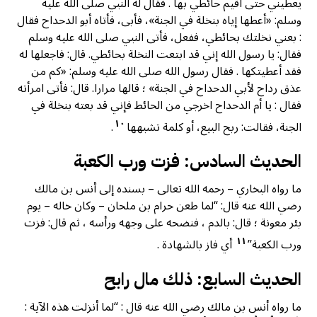
يعطيني حتى أقيم حائطي بها . فقال له النبي صلى الله عليه
وسلم: «أعطها إياه بنخلة في الجنة»، فأبى، فأتاه أبو الدحداح فقال
: بعني نخلتك بحائطي، ففعل، فأتى النبي صلى الله عليه وسلم
فقال: يا رسول الله إني قد ابتعت النخلة بحائطي. قال: فاجعلها له
فقد أعطيتكها . فقال رسول الله صلى الله عليه وسلم: «كم من
عذق رداح لأبي الدحداح في الجنة» ؛ قالها مرارا. قال: فأتى امرأته
فقال : يا أم الدحداح اخرجي من الحائط فإني قد بعته بنخلة في
١٠
الجنة، فقالت: ربح البيع، أو كلمة تشبهها
.
الحديث السادس: فزت ورب الكعبة
ما رواه البخاري – رحمه الله تعالى – بسنده إلى أنس بن مالك
رضي الله عنه قال: “لما طعن حرام بن ملحان – وكان خاله – يوم
بئر معونة ؛ قال: بالدم ، فنضحه على وجهه ورأسه ، ثم قال: فزت
١١
ورب الكعبة”
أي فاز بالشهادة .
الحديث السابع: ذلك مال رابح
ما رواه أنس بن مالك رضي الله عنه قال : “لما أنزلت هذه الآية :