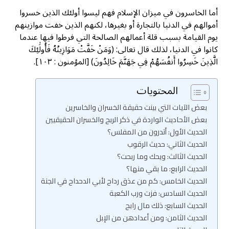
أما الخاسرون في ميزان الإسلام فهم ليسوا أولئك الذين خسروا
أموالهم في الدنيا بالتجارة أو بغيرها، لكنهم الذين خفت موازينهم
يوم القيامة بسبب قلة أعمالهم الصالحة التي فرطوا فيها عندما
كانوا في الدنيا، لذلك قال تعالی: (وَمَنْ خَفَّتْ مَوَازِينُهُ فَأُولَٰئِكَ
الَّذِينَ خَسِرُوا أَنفُسَهُمْ فِي جَهَنَّمَ خَالِدُونَ) [المؤمنون : ١٠٣].
المحتويات
بعض الآيات التي بينت حقيقة الخسران والخاسرين
بعض الأحاديث الواردة في ذكر الربح والخسران الحقيقيين
الحديث الأول: أتدرون من المفلس؟
الحديث الثاني: حديث الرقوب
الحديث الثالث: ويحك وما ربحت؟
الحديث الرابع: ما بقي منها؟
الحديث الخامس: كم من عذق رداح لأبي الدحداح في الجنة
الحديث السادس: فزت ورب الكعبة
الحديث السابع: ذلك مال رابح
الحديث الثامن: ومن أعدادهن من الإبل