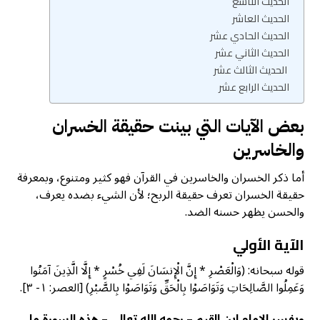
الحديث التاسع
الحديث العاشر
الحديث الحادي عشر
الحديث الثاني عشر
الحديث الثالث عشر
الحديث الرابع عشر
بعض الآيات التي بينت حقيقة الخسران
والخاسرين
أما ذكر الخسران والخاسرين في القرآن فهو کثير ومتنوع، وبمعرفة
حقيقة الخسران تعرف حقيقة الربح؛ لأن الشيء بضده يعرف،
والحسن يظهر حسنه الضد.
الآية الأولي
قوله سبحانه: (وَالْعَصْرِ * إِنَّ الْإِنسَانَ لَفِي خُسْرٍ * إِلَّا الَّذِينَ آمَنُوا
وَعَمِلُوا الصَّالِحَاتِ وَتَوَاصَوْا بِالْحَقِّ وَتَوَاصَوْا بِالصَّبْرِ) [العصر: ١- ٣].
ويفسر الإمام ابن القيم – رحمه الله تعالي – هذه السورة ما