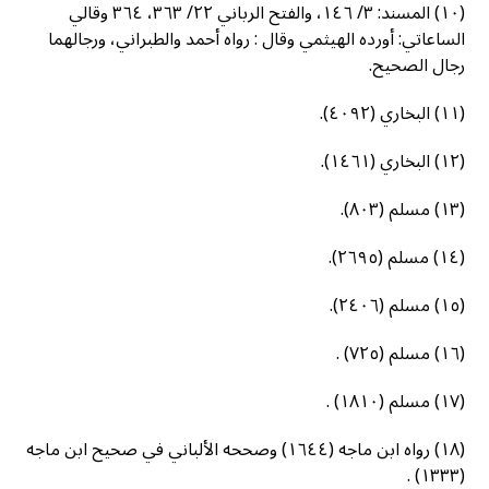
(١٠) المسند: ٣/ ١٤٦، والفتح الرباني ٢٢/ ٣٦٣، ٣٦٤ وقالي
الساعاتي: أورده الهيثمي وقال : رواه أحمد والطبراني، ورجالهما
رجال الصحيح.
(١١) البخاري (٤٠٩٢).
(١٢) البخاري (١٤٦١).
(١٣) مسلم (٨٠٣).
(١٤) مسلم (٢٦٩٥).
(١٥) مسلم (٢٤٠٦).
(١٦) مسلم (٧٢٥) .
(١٧) مسلم (١٨١٠) .
(١٨) رواه ابن ماجه (١٦٤٤) وصححه الألباني في صحيح ابن ماجه
(١٣٣٣) .