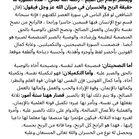
حقيقة الربح والخسران في ميزان الله عز وجل فيقول:
(قال
الشافعي لو فكر الناس في سورة العصر لكفتهم ؛ فإنه سبحانه
قسم نوع الإنسان فيها قسمين: خاسرا ورابحا ، فالرابح من نصح
نفسه بالإيمان والعمل الصالح، ونصح الخلق بالوصية بالحق
المتضمنة لتعليمه وإرشاده، والوصية بالصبر المتضمنة لصبره هو
أيضا . فتضمنت السورة النصيحتين، والتكميلتين، وغاية كمال
القوتين بأخصر لفظ وأوجزه وأهذبه، وأحسنه ديباجة وألطفه موقعا.
أما النصحيتان:
فنصيحة العبد لنفسه، ونصيحته أخاه بالوصية
بالحق والصبر عليه .
وأما التكمیلان:
فهو لتكمیله نفسه، وتكميله
أخاه، وأما كمال القوتين: فإن النفس لها قوتان: قوة العلم والنظر؛
وكمالها بالإيمان، وقوة الإرادة والحب والعمل وكمالها بالعمل
الصالح، ولا يتم ذلك لها إلا بالصبر.
فصار ههنا ستة أمور:
ثلاثة
يفعلها في نفسه، ويأمر بها غيره؛ تکمیل قوته العلمية بالإيمان،
والعملية بالأعمال الصالحة، والدوام على ذلك بالصبر عليه ، وأمره
لغيره بهذه الثلاثة، فيكون مؤتمرا بها متصفا بها معلما لها داعيا
إليها ، فهذا هو الرابح كل الربح، وما فاته من الربح بحسبه،
ويحصل له نوع من الخسران والله تعالى المستعان وعليه