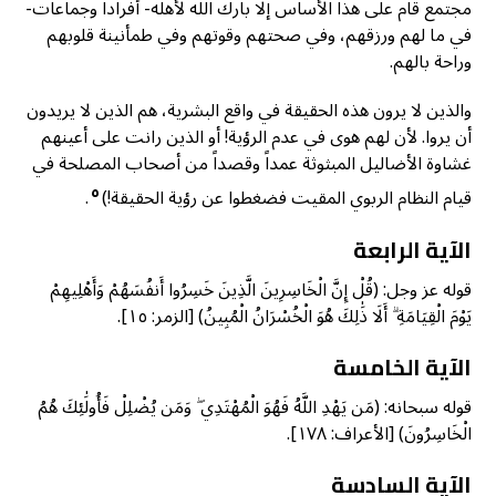
مجتمع قام على هذا الأساس إلا بارك الله لأهله- أفراداً وجماعات-
في ما لهم ورزقهم، وفي صحتهم وقوتهم وفي طمأنينة قلوبهم
وراحة بالهم.
والذين لا يرون هذه الحقيقة في واقع البشرية، هم الذين لا يريدون
أن يروا. لأن لهم هوى في عدم الرؤية! أو الذين رانت على أعينهم
غشاوة الأضاليل المبثوثة عمداً وقصداً من أصحاب المصلحة في
٥
قيام النظام الربوي المقيت فضغطوا عن رؤية الحقيقة!)
.
الآية الرابعة
قوله عز وجل: (قُلْ إِنَّ الْخَاسِرِينَ الَّذِينَ خَسِرُوا أَنفُسَهُمْ وَأَهْلِيهِمْ
يَوْمَ الْقِيَامَةِ ۗ أَلَا ذَٰلِكَ هُوَ الْخُسْرَانُ الْمُبِينُ) [الزمر: ١٥].
الآية الخامسة
قوله سبحانه: (مَن يَهْدِ اللَّهُ فَهُوَ الْمُهْتَدِي ۖ وَمَن يُضْلِلْ فَأُولَٰئِكَ هُمُ
الْخَاسِرُونَ) [الأعراف: ١٧٨].
الآية السادسة