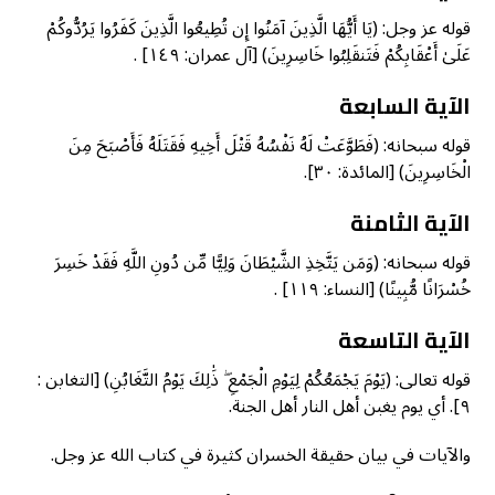
قوله عز وجل: (يَا أَيُّهَا الَّذِينَ آمَنُوا إِن تُطِيعُوا الَّذِينَ كَفَرُوا يَرُدُّوكُمْ
عَلَىٰ أَعْقَابِكُمْ فَتَنقَلِبُوا خَاسِرِينَ) [آل عمران: ١٤٩] .
الآية السابعة
قوله سبحانه: (فَطَوَّعَتْ لَهُ نَفْسُهُ قَتْلَ أَخِيهِ فَقَتَلَهُ فَأَصْبَحَ مِنَ
الْخَاسِرِينَ) [المائدة: ٣٠].
الآية الثامنة
قوله سبحانه: (وَمَن يَتَّخِذِ الشَّيْطَانَ وَلِيًّا مِّن دُونِ اللَّهِ فَقَدْ خَسِرَ
خُسْرَانًا مُّبِينًا) [النساء: ١١٩] .
الآية التاسعة
قوله تعالى: (يَوْمَ يَجْمَعُكُمْ لِيَوْمِ الْجَمْعِ ۖ ذَٰلِكَ يَوْمُ التَّغَابُنِ) [التغابن :
٩]. أي يوم يغبن أهل النار أهل الجنة.
والآيات في بيان حقيقة الخسران كثيرة في كتاب الله عز وجل.