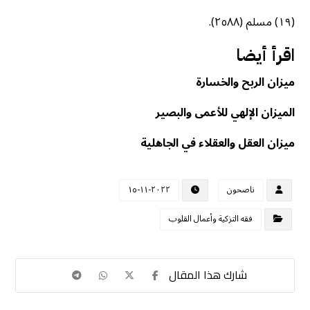
(١٩) مسلم (٢٥٨٨).
اقرأ أيضا
ميزان الربح والخسارة
المیزان الإلهي للأعمى والبصير
ميزان العقل والعقلاء في الجاهلية
ناصحون
٢٠٢٢-١١-١٥
فقه التزكية وأعمال القلوب