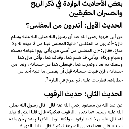
بعض الأحاديث الواردة في ذكر الربح
والخسران الحقيقيين
الحديث الأول: أتدرون من المفلس؟
عن أبي هريرة رضي الله عنه أن رسول الله صلى الله عليه وسلم
قال: «أتدرون ما المفلس؟ قالوا: المفلس فينا من لا درهم له ولا
متاع، فقال : «إن المفلس من أمتي من يأتي يوم القيامة بصلاة
وصيام وزكاة، ويأتي قد شتم هذا، وقذف هذا، وأكل مال هذا،
وسفك دم هذا، وضرب هذا، فيعطى هذا من حسناته ، وهذا من
حسناته ، فإن فنيت حسناته قبل أن يقضى ما عليه أخذ من
٦
خطاياهم فطرحت عليه، ثم طرح في النار»
.
الحديث الثاني: حديث الرقوب
عن عبد الله بن مسعود رضي الله عنه قال : قال رسول الله صلى
الله عليه وسلم: «ما تعدون الرقوب فيكم؟» قال: قلنا الذي لا يولد
له، قال: «ليس ذاك بالرقوب، ولكنه الرجل الذي لم يقدم من ولده
شيئا». قال: «فما تعدون الصرعة فيكم ؟ قال : قلنا : الذي لا