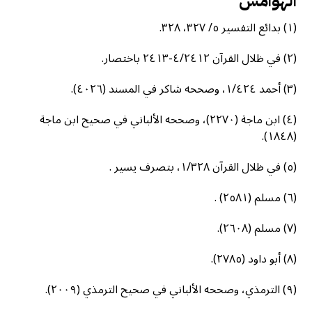
الهوامش
(١) بدائع التفسير ٥/ ٣٢٧، ٣٢٨.
(٢) في ظلال القرآن ٤/٢٤١٢-٢٤١٣ باختصار.
(٣) أحمد ١/٤٢٤، وصححه شاكر في المسند (٤٠٢٦).
(٤) ابن ماجة (٢٢٧٠)، وصححه الألباني في صحيح ابن ماجة
(١٨٤٨).
(٥) في ظلال القرآن ١/٣٢٨، بتصرف يسير .
(٦) مسلم (٢٥٨١) .
(٧) مسلم (٢٦٠٨).
(٨) أبو داود (٢٧٨٥).
(٩) الترمذي، وصححه الألباني في صحيح الترمذي (٢٠٠٩).