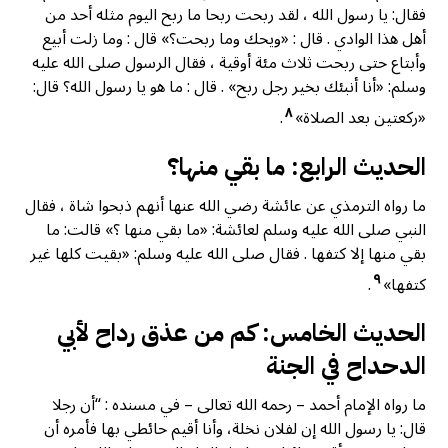
فقال: يا رسول الله ، لقد ربحت ربحا ما ربح اليوم مثله أحد من
أهل هذا الوادي . قال : «ويحك وما ربحت؟» قال : وما زلت أبيع
وأبتاع حتى ربحت ثلاث مئة أوقية ، فقال الرسول صلى الله عليه
وسلم: «أنا أنبئك بخير رجل ربح» . قال : ما هو يا رسول الله؟ قال:
٨
«ركعتين بعد الصلاة»
.
الحديث الرابع: ما بقي منها؟
ما رواه الترمذي عن عائشة رضي الله عنها أنهم ذبحوا شاة ، فقال
النبي صلى الله عليه وسلم لعائشة: «ما بقي منها ؟» قالت: ما
بقي منها إلا كتفها . فقال صلى الله عليه وسلم: «بقيت كلها غير
٩
كتفها»
.
الحديث الخامس: كم من عذق رداح لأبي
الدحداح في الجنة
ما رواه الإمام أحمد – رحمه الله تعالى – في مسنده : “أن رجلا
قال: يا رسول الله إن لفلان نخلة، وأنا أقيم حائطي بها فأمره أن