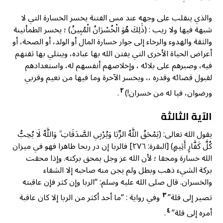
والذي ينقلب على وجهه عند مس الفتنة يخسر الخسارة التي لا
شبهة فيها ولا ريب : (ذَٰلِكَ هُوَ الْخُسْرَانُ الْمُبِينُ) ؛ يخسر الطمأنينة
والثقة والهدوء والرخاء إلى جوار خسارة المال أو الولد، أو الصحة، أو
أعراض الحياة الأخرى التي يفتن الله بها عباده، ويبتلي بها ثقتهم
فيه، وصبرهم على بلائه ، وإخلاصهم أنفسهم له، واستعدادهم
لقبول قضائه وقدره ،، ويخسر الآخرة وما فيها من نعيم وقربي
٢
ورضوان، فيا له من خسران!)
.
الآية الثالثة
يقول الله تعالى: (يَمْحَقُ اللَّهُ الرِّبَا وَيُرْبِي الصَّدَقَاتِ ۗ وَاللَّهُ لَا يُحِبُّ
كُلَّ كَفَّارٍ أَثِيمٍ) [البقرة: ٢٧٦] فالربا إن در ربحا ظاهرا فهو في ميزان
الله خسارة ومحقا ؛ لأن الله عز وجل يمحق بركته. وإذا محقت
بركة الشيء ذهب وبطل ولم يجن منه صاحبه إلا الشقاء
والخسران. قال صلى الله عليه وسلم: “الربا وإن كثر فإن عاقبته
٣
تصير إلى قلة”
وفي رواية : “ما أحد أكثر من الربا إلا كان عاقبة
٤
أمره إلى قلة”
.