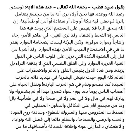
يقول سيد قطب – رحمه الله تعالى – عند هذه الآية:
(وصدق
وعيد الله ووعده. فها نحن أولاء نرى أنه ما من مجتمع يتعامل
بالربا ثم تبقى فيه بركة أو رخاء أو سعادة أو أمن أو طمأنينة.. إن
الله يمحق الربا فلا يفيض على المجتمع الذي يوجد فيه هذا
الدنس إلا القحط والشقاء. وقد ترى العين- في ظاهر الأمر- رخاء
وإنتاجاً وموارد موفورة، ولكن البركة ليست بضخامة الموارد بقدر
ما هي في الاستمتاع الطيب الآمن بهذه الموارد. وقد أشرنا من
قبل إلى الشقوة النكدة التي ترين على قلوب الناس في الدول
الغنية الغزيرة الموارد وإلى القلق النفسي الذي لا يدفعه الثراء بل
يزيده. ومن هذه الدول يفيض القلق والذعر والاضطراب على
العالم كله اليوم. حيث تعيش البشرية في تهديد دائم بالحرب
المبيدة كما تصحو وتنام في هم الحرب الباردة! وتثقل الحياة على
أعصاب الناس يوماً بعد يوم- سواء شعروا بهذا أم لم يشعروا- ولا
يبارك لهم في مال ولا في عمر ولا في صحة ولا في طمأنينة بال!
وما من مجتمع قام على التكافل والتعاون- الممثلين في
الصدقات المفروض منها والمبروك للتطوع- وسادته روح المودة
والحب والرضى والسماحة، والتطلع دائما إلى فضل الله وثوابه،
والاطمئنان دائماً إلى عونه وإخلافه للصدقة بأضعافها.. ما من