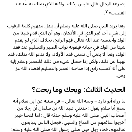
يصرعه الرجال. قال: «ليس بذلك، ولكنه الذي يملك نفسه عند
٧
الغضب»
.
وهنا يريد النبي صلى الله عليه وسلم أن ينقل مفهوم كلمة الرقوب
إلى شيء آخر غير الذي في الأذهان، وهو أن الذي قدم شيئا من
الولد واحتسبه عند الله تعالی فهو الرابح، بخلاف الذي لم يقدم
شيئا من الولد في حياته فيفوته ثواب الصبر والتسليم عند فقد
الولد، وهذا لا يعني أن نتمنى فقد الأولاد، ولا ندعو الله بذلك، فقد
نهينا عن ذلك، ولكن إذا حصل شيء من ذلك فلتصبر وننظر إليه
على أنه كسب رابح إذا صاحبه الصبر والتسليم لقضاء الله عز
وجل.
الحديث الثالث: ويحك وما ربحت؟
ما رواه أبو داود – رحمه الله تعالى – في سننه عن ابن سلام أنه
سمع أبا سلام يقول : حدثني عبيد الله بن سلمان أن رجلا من
أصحاب النبي صلى الله عليه وسلم حدثه قال : لما فتحنا خيبر
أخرجوا غنائمهم من المتاع والسبي، فجعل الناس يتبايعون
غنائمهم، فجاء رجل حين صلى رسول الله صلى الله عليه وسلم: