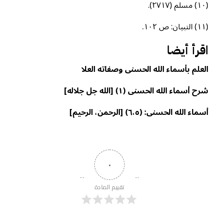
(١٠) مسلم (٢٧١٧).
(١١) التبيان: ص ١٠٢.
اقرأ أيضا
العلم بأسماء الله الحسنی وصفاته العلا
شرح أسماء الله الحسنى (١) [الله جل جلاله]
أسماء الله الحسنى: (٦،٥) [الرحمن، الرحيم]
٠
تقييم المادة