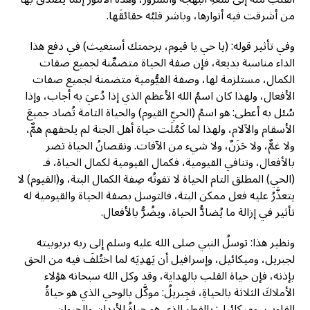
من أشرقت فيه أنوارها، وباشر قلبُه حقائقَها.
وفي تأثير قوله: (يا حي يا قيوم، برحمتك أستغيث) في دفع هذا
الداء مناسبة بديعة، فإن صفة الحياة متضمِّنة لجميع صفات
الكمال، مستلزمة لها، وصفة القيُّومية متضمنة لجميع صفات
الأفعال، ولهذا كان اسمُ الله الأعظم الذي إذا دُعيَ به أجاب، وإذا
سُئل به أعطى: هو اسمُ (الحيّ القيوم) والحياة التامة تُضاد جميعَ
الأسقام والآلام، ولهذا لما كَمُلَت حياة أهل الجنة لم يلحقهم همٌّ،
ولا غمٌّ، ولا حَزَنٌ، ولا شيء من الآفات. ونقصانُ الحياة تضر
بالأفعال، وتنافي القيومية، فكمال القيومية لكمال الحياة، فـ
(الحي) المطلق التام الحياة لا تفوتُه صِفة الكمال البتة، و(القيوم) لا
يتعذَّرُ عليه فعل ممكن البتة، فالتوسل بصفة الحياة والقيومية له
تأثير في إزالة ما يُضادُّ الحياة، ويضُرُّ بالأفعال.
ونظير هذا: توسلُ النبي صلى الله عليه وسلم إلى ربه بربوبيته
لجبريل، وميكائيل، وإسرافيل أن يَهدِيَه لما اختُلفَ فيه من الحق
بإذنه، فإن حياة القلب بالهداية، وقد وكل الله سبحانه هؤلاء
الأملاكَ الثلاثة بالحياةِ، فجِبريلُ: موكَّل بالوحي الذي هو حياةُ
القلوب، وميكائيل: بالقطر الذي هو حياةُ الأبدان والحيوان،