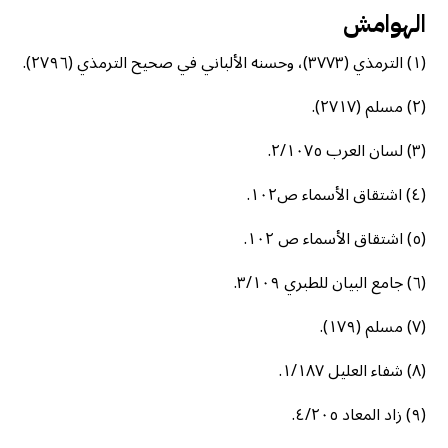
الهوامش
(١) الترمذي (٣٧٧٣)، وحسنه الألباني في صحيح الترمذي (٢٧٩٦).
(٢) مسلم (٢٧١٧).
(٣) لسان العرب ٢/١٠٧٥.
(٤) اشتقاق الأسماء ص١٠٢.
(٥) اشتقاق الأسماء ص ١٠٢.
(٦) جامع البيان للطبري ٣/١٠٩.
(٧) مسلم (١٧٩).
(٨) شفاء العليل ١/١٨٧.
(٩) زاد المعاد ٤/٢٠٥.