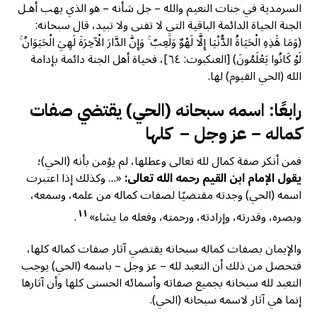
السرمدية في جنات النعيم والله – جل شأنه – هو الذي يهب أهـل
الجنة الحياة الدائمة الباقية التي لا تفنى ولا تبيد، قال سبحانه:
(وَمَا هَٰذِهِ الْحَيَاةُ الدُّنْيَا إِلَّا لَهْوٌ وَلَعِبٌ ۚ وَإِنَّ الدَّارَ الْآخِرَةَ لَهِيَ الْحَيَوَانُ ۚ
لَوْ كَانُوا يَعْلَمُونَ) [العنكبوت: ٦٤]، فحياة أهل الجنة دائمة بإدامة
الله (الحي القيوم) لها.
رابعًا: اسمه سبحانه (الحي) يقتضي صفات
كماله – عز وجل – كلها
فمن أنكر صفة كمال لله تعالى وعطلها، لم يؤمن بأنه (الحي)؛
يقول الإمام ابن القيم رحمه الله تعالى:
«… وكذلك إذا اعتبرت
اسمه (الحي) وجدته مقتضيًا لصفات كماله من علمه، وسمعه،
١١
وبصره، وقدرته، وإرادته، ورحمته، وفعله ما يشاء»
.
والإيمان بصفات كماله سبحانه يقتضي آثار صفات كماله كلها،
فتحصل من ذلك أن التعبد لله – عز وجل – باسمه (الحي) يوجب
التعبد لله سبحانه بجميع صفاته وأسمائه الحسنى كلها وأن آثارها
إنما هي آثار لاسمه سبحانه (الحي).