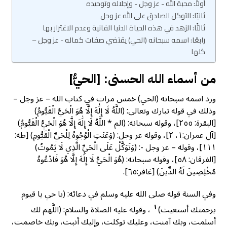
أولاً: محبة الله - عز وجل - وإجلاله وتوحيده
ثانيًا: التوكل الصادق على الله عز وجل
ثالثًا: الزهد في هذه الحياة الدنيا الفانية وعدم الاغترار بها
رابعًا: اسمه سبحانه (الحي) يقتضي صفات كماله - عز وجل –
كلها
من أسماء الله الحسنى: [الحيُّ]
ورد اسمه سبحانه (الحي) خمس مرات في كتاب الله – عز وجل –
وذلك في قوله تبارك وتعالى: (اللَّهُ لَا إِلَٰهَ إِلَّا هُوَ الْحَيُّ الْقَيُّومُ)
[البقرة: ٢٥٥]، وقوله سبحانه: (الم * اللَّهُ لَا إِلَٰهَ إِلَّا هُوَ الْحَيُّ الْقَيُّومُ)
[آل عمران:١، ٢]، وقوله عز وجل: (وَعَنَتِ الْوُجُوهُ لِلْحَيِّ الْقَيُّومِ) [طه:
١١١]، وقوله – عز وجل -: (وَتَوَكَّلْ عَلَى الْحَيِّ الَّذِي لَا يَمُوتُ)
[الفرقان: ٥٨]، وقوله سبحانه: (هُوَ الْحَيُّ لَا إِلَٰهَ إِلَّا هُوَ فَادْعُوهُ
مُخْلِصِينَ لَهُ الدِّينَ) [غافر:٦٥].
وفي السنة قوله صلى الله عليه وسلم في دعائه: (يا حي يا قيوم
١
برحمتك أستغيث)
، وقوله عليه الصلاة والسلام: (اللَّهم لك
أسلمت، وبك آمنت، وعليك توكلت، وإليك أنبت، وبك خاصمت،