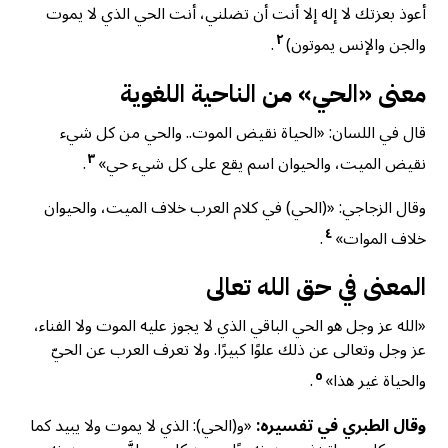
أعوذ بعزتك لا إله إلا أنت أن تضلني، أنت الحي الذي لا يموت
٢
والجن والإنس يموتون)
.
معنى «الحي» من الناحية اللغوية
قال في اللسان: «الحياة نقيض الموت.. والحي من كل شيء
٣
نقيض الميت، والحيوان اسم يقع على كل شيء حي»
.
وقال الزجاجي: «(الحي) في كلام العرب خلاف الميت، والحيوان
٤
خلاف الموات»
.
المعنى في حق الله تعالى
«الله عز وجل هو الحي الباقي الذي لا يجوز عليه الموت ولا الفناء،
عز وجل وتعالى عن ذلك علوًا كبيرًا. ولا تعرف العرب عن الحيّ
٥
والحياة غير هذا»
.
وقال الطبري في تفسيره:
«و(الحي): الذي لا يموت ولا يبيد كما