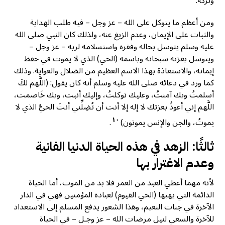
وتركه.
ومن أعظم ما يتوكل على الله – عز وجل – فيه طلب الهداية
والثبات على الإيمان، وعدم الزيغ عنه، ولذلك كان النبي صلى الله
عليه وسلم يتوسل بحاله وفقره واستسلامه لربه – عز وجل –
ويتوسل بعزته سبحانه وباسمه (الحي) الذي لا يموت في حفظ
إيمانه، والاستعاذة بهذا الاسم العظيم من الضلال والغواية. وذلك
كما ورد في دعائه صلى الله عليه وسلم أنه كان يقول: (اللَّهم لكَ
أسلمتُ وبك آمنتُ، وعليك توكلتُ، وإليك أنبت، وبك خَاصمت،
اللَّهم إني أعوذُ بعزتك لا إله إلا أنت أن تُضِلِّني أنتَ الحيُّ الذي لا
١٠
يموتُ، والجن والإنس يموتون)
.
ثالثًا: الزهد في هذه الحياة الدنيا الفانية
وعدم الاغترار بها
لأنه مهما أعطي العبد من العمر فلا بد من الموت، أما الحياة
الدائمة التي يهبها (الحي القيوم) لعباده المؤمنين فهي في الدار
الآخرة في جنات النعيم، وهذا الشعور يدفع المسلم إلى الاستعداد
للآخرة والسعي لنيل مرضات الله – عز وجـل – في الحياة