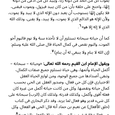
يموت كل من اتخذ من دونه ربًا، ويبيد كل من ادَّعى من دونه
إلهًا، واحتج على خلقه بأن: من كان يبيد فيزول، ويموت فيفنى،
فلا يكون إلهًا يستوجب أن يعبد دون الإله الذي لا يبيد ولا يموت،
ولأن الإله هو الدائم الذي لا يموت، ولا يبيد، ولا يفنى، وذلك الله
٦
الذي لا إله إلا هو»
.
كما أن حياته سبحانه تستلزم أن لا تأخذه سنة ولا نوم فالنوم أخو
الموت. والنوم نقص في كمال الحياة قال صلى الله عليه وسلم:
٧
(إن الله لا ينام ولا ينبغي له أن ينام)
.
ويقول الإمام ابن القيم رحمه الله تعالى:
«وحياته – سبحانه –
أكمل الحياة وأتمها، وهي حياة تستلزم جميع صفات الكمال،
وتنفي أضدادها من جميع الوجوه، ومن لوازم الحياة العقل
الاختياري فإن كل حي فعال، وصدور العقل عن الحي بحسب
كمال حياته ونقصها. وكل من كانت حياته أكمل من غيره كان
فعله أقوى وأكمل، وكذلك قدرته. ولذلك كان (الرب) سبحانه على
كل شيء قدير وهو فعال لما يريد. وقد ذكر البخاري في كتاب
(خلق الأفعال) عن نعيم بن حماد أنه قال: الحي هو الفعال. وكل
٨
حي فعال؛ فلا فرق بين الحي والميت إلا بالفعل والشعور»
.