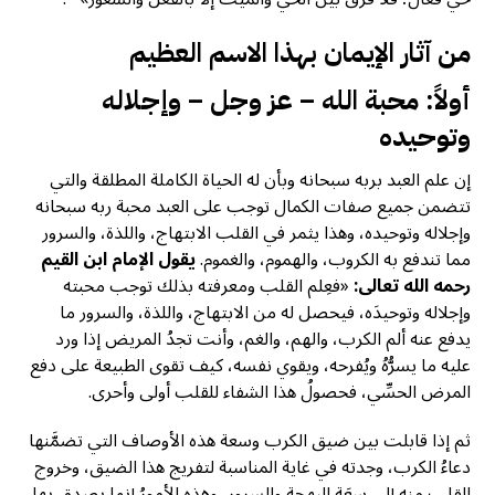
من آثار الإيمان بهذا الاسم العظيم
أولاً: محبة الله – عز وجل – وإجلاله
وتوحيده
إن علم العبد بربه سبحانه وبأن له الحياة الكاملة المطلقة والتي
تتضمن جميع صفات الكمال توجب على العبد محبة ربه سبحانه
وإجلاله وتوحيده، وهذا يثمر في القلب الابتهاج، واللذة، والسرور
مما تندفع به الكروب، والهموم، والغموم.
يقول الإمام ابن القيم
رحمه الله تعالى:
«فعِلم القلب ومعرفته بذلك توجب محبته
وإجلاله وتوحيدَه، فيحصل له من الابتهاج، واللذة، والسرور ما
يدفع عنه ألم الكرب، والهم، والغم، وأنت تجدُ المريض إذا ورد
عليه ما يسرُّهُ ويُفرحه، ويقوي نفسه، كيف تقوى الطبيعة على دفع
المرض الحسِّي، فحصولُ هذا الشفاء للقلب أولى وأحرى.
ثم إذا قابلت بين ضيق الكرب وسعة هذه الأوصاف التي تضمَّنها
دعاءُ الكرب، وجدته في غاية المناسبة لتفريج هذا الضيق، وخروج
القلب منه إلى سعَةِ البهجة والسرور، وهذه الأمورُ إنما يصدق بها