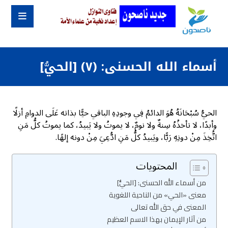
أسماء الله الحسنى: (٧) [الحيُّ]
الحيُّ سُبْحَانَهُ هُوَ الدائمُ فِي وجودِهِ الباقي حيًّا بذاته عَلَى الدوامِ أزلًا
وأبدًا، لا تأخذُهُ سِنةٌ ولا نومٌ، لا يموتُ ولا يَبيدُ، كما يموتُ كلُّ مَنِ
اتُّخِذَ مِنْ دونِهِ رَبًّا، ويَبيدُ كلُّ مَنِ ادُّعِيَ مِنْ دونه إلهًا.
المحتويات
من أسماء الله الحسنى: [الحيُّ]
معنى «الحي» من الناحية اللغوية
المعنى في حق الله تعالى
من آثار الإيمان بهذا الاسم العظيم