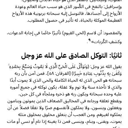
وإسرافيل: بالنفخ في الصُّور الذي هو سبب حياة العالم وعودة
الأرواح إلى أجسادها، فالتوسل إليه سبحانه بربوبية هذه الأرواح
العظيمة الموكلة بالحياة، له تأثير في حصول المطلوب.
والمقصود: أن لاسم (الحي القيوم) تأثيرًا خاصًا في إجابة الدعوات،
٩
وكشفِ الكُربات»
.
ثانيًا: التوكل الصادق على الله عز وجل
يقول الله عز وجل: (وَتَوَكَّلْ عَلَى الْحَيِّ الَّذِي لَا يَمُوتُ وَسَبِّحْ بِحَمْدِهِ ۚ
وَكَفَىٰ بِهِ بِذُنُوبِ عِبَادِهِ خَبِيرًا) [الفرقان: ٥٨]، فمن آمن بأن ربه
سبحانه هو الحي الذي له الحياة الكاملة والحي الذي لا يموت أبدًا
والذي لا تأخذه سنة ولا نوم ولا غفلة، يكون توكله في جميع أموره
عليه وحده سبحانه ويكون ربه هو ذخره وملجأه في كل حين،
ويقطع تعلقه ورجاءه في المخاليق الضعاف الذين يموتون وينامون
ويغفلون وينسون، ولا يملكون لأنفسهم ضرًا ولا نفعًا فضلاً عن أن
يملكوه لغيرهم. ومن العجب أن يتعلق مخلوق بمخلوق مثله
يموت، ويفنى، وينام، وينسى فمن ذا يعينه إذا نام أو نسي أو مات