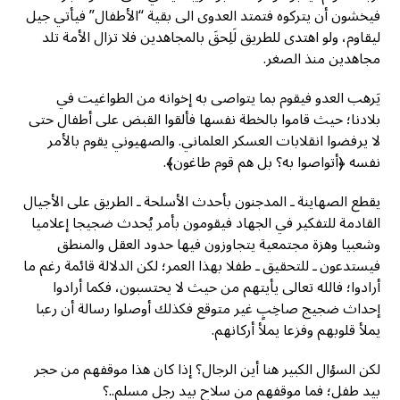
فيخشون أن يتركوه فتمتد العدوى الى بقية “الأطفال” فيأتي جيل
ليقاوم، ولو اهتدى للطريق لَلِحقَ بالمجاهدين فلا تزال الأمة تلد
مجاهدين منذ الصغر.
يَرهب العدو فيقوم بما يتواصى به إخوانه من الطواغيت في
بلادنا؛ حيث قاموا بالخطة نفسها فألقوا القبض على أطفال حتى
لا يرفضوا انقلابات العسكر العلماني. والصهيوني يقوم بالأمر
نفسه ﴿أتواصوا به؟ بل هم قوم طاغون﴾.
يقطع الصهاينة ـ المدجنون بأحدث الأسلحة ـ الطريق على الأجيال
القادمة للتفكير في الجهاد فيقومون بأمر يُحدث ضجيجا إعلاميا
وشعبيا وهزة مجتمعية يتجاوزون فيها حدود العقل والمنطق
فيستدعون ـ للتحقيق ـ طفلا بهذا العمر؛ لكن الدلالة قائمة رغم ما
أرادوا؛ فالله تعالى يأيتهم من حيث لا يحتسبون، فكما أرادوا
إحداث ضجيج صاخِبٍ غير متوقع فكذلك أوصلوا رسالة أن رعبا
يملأ قلوبهم وفزعا يملأ أركانهم.
لكن السؤال الكبير هنا أين الرجال؟ إذا كان هذا موقفهم من حجر
بيد طفل؛ فما موقفهم من سلاح بيد رجل مسلم..؟