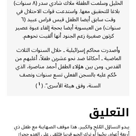
الخليل وسلمت الطفلة ملاك شادي سدر (٨ سنوات)
بلاغا للتحقيق معها. واستدعت قوات الاحتلال في
وقت سابق أيضا الطفل قيس فراس عبيد (٦
سنوات) من العيسوية أيضا بحجة إلقاء عبوة عصير
كرتون صغيرة زعم الجنود أنها ألقيت نحوهم.
وأصدرت محاكم إسرائيلية ـ خلال السنوات الثلاث
الماضية ـ أحكامًا ضد نحو عشرين طفلاً، أغلبهم من
القدس. ومن بين هؤلاء الطفل أحمد مناصرة، الذي
حُكم عليه بالسجن الفعلي تسع سنوات ونصف
١
السنة، وفق هيئة الأسرى”. (
)
التعليق
يبدو التساؤل المُلح والكبير.. هذا موقف الصهاينة مع طفل ذي
أربعة أعوام، يحْبوا أو ترك الحبو قريبا فيُلقي على العدو حجرا؛