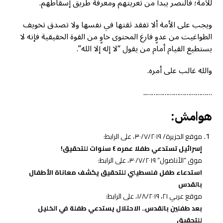
للأمة؛ فالنصر يبدأ من تعريتهم ومعرفة طريق إسقاطهم.
ويجب على الأمة ألا تفقد ثقتها في نفسها ولا تصدق تخويف
الطواغيت من عدوٍ فارغ المحتوى خاوٍ من القوة الحقيقية فإنه لا
يستطيع القيام أمام من يقول “لا إله إلا الله”.
والله غالب على أمره.
………………………………..
هوامش:
موقع الجزيرة/ ٣٠/٧/٢٠١٩، على الرابط:
إسرائيل تستدعي طفلا عمره ٤ سنوات للتحقيق!
موق “الأناضول” ٣٠/٧/٢٠١٩، على الرابط:
استدعاء طفل فلسطيني للتحقيق يكشف معاناة الأطفال
بالقدس
موقع عربي ٢١، ١/٨/٢٠١٩، على الرابط:
بعد طفلين بالقدس.. الاحتلال يستدعي طفلة في الخليل
للتحقيق