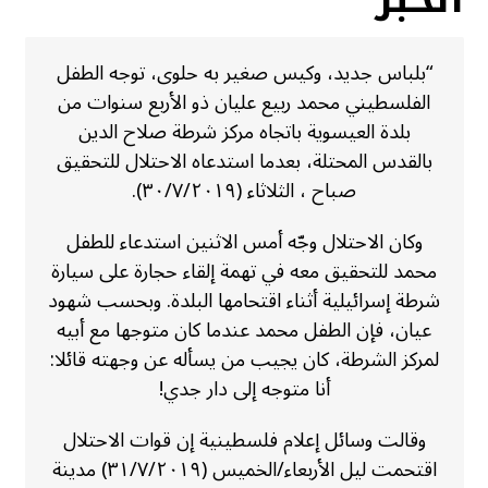
“بلباس جديد، وكيس صغير به حلوى، توجه الطفل
الفلسطيني محمد ربيع عليان ذو الأربع سنوات من
بلدة العيسوية باتجاه مركز شرطة صلاح الدين
بالقدس المحتلة، بعدما استدعاه الاحتلال للتحقيق
صباح ، الثلاثاء (٣٠/٧/٢٠١٩).
وكان الاحتلال وجّه أمس الاثنين استدعاء للطفل
محمد للتحقيق معه في تهمة إلقاء حجارة على سيارة
شرطة إسرائيلية أثناء اقتحامها البلدة. وبحسب شهود
عيان، فإن الطفل محمد عندما كان متوجها مع أبيه
لمركز الشرطة، كان يجيب من يسأله عن وجهته قائلا:
أنا متوجه إلى دار جدي!
وقالت وسائل إعلام فلسطينية إن قوات الاحتلال
اقتحمت ليل الأربعاء/الخميس (٣١/٧/٢٠١٩) مدينة