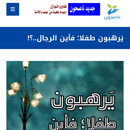
يَرهبون طفلا؛ فأين الرجال..؟!