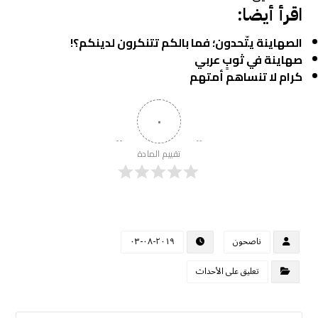
اقرأ أيضا:
الصهاينة يتّحدون؛ فما بالكم تتنكرون لدينكم؟!
صهاينة في ثوبٍ عربي
كرام لا تنساهم أمتهم
٠
تقييم المادة
ناصحون
٢٠١٩-٠٨-٠٣
تعليق على الأحداث