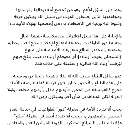
وهما يبرز السؤل الأهم؛ وهو من يُخضع أمة برجالها وفرسانها
ومجاهديها الذين يعشقون الموت في سبيل الله ويبكون حرقة
وشوقا اليه ورغبة في الاصطفاء به؛ من يُخضعها لهؤلاء الأوغاد..؟!
والإجابة على هذا تمثل الاقتراب من ملامسة حقيقة الحال
وحقيقة دور الطواغيت وحقيقة انتفاخ الإعلام بسلاح العدو وخطره
وهيمنته والتحذير المبالع منه إرهابا للأمة منه على منهج
﴿الشيطان يخوف أولياءه﴾ أي يخوفكم أولياءه؛ حيث ينفخ فيهم
ليُرهب أولياء الله تعالى؛ والحقيقة على خلاف هذا.
عدو سافل الطباع ضرب الله له مثلا بالقردة والخنازير، ومسخه
على هذه الطباع والأخلاق. جبان ينتهز فرصة غفلة عارضة بالأمة؛
فخرج كالفويسقة من الجحور. فأرهبهم طفل وأرعبهم مجاهد، ولولا
الخونة لكان للمجاهدين شأن آخر. وسيكون بإذن الله.
يجب ألا تتردد الأمة في معرفة “دور” الطواغيت في خدمة العدو
الصليبي والصهيوني، ويجب ألا تتردد أيضا في معرفة “حكم”
هؤلاء المبدلين للشرائع المتنكرين للهوية الموالين للعدو والمعادين