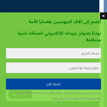
انضم إلى آلاف المهتمين بقضايا الأمة
زودنا بعنوان بريدك الإلكتروني لتصلك نشرة
منتظمة
اشترك الآن
نستخدم عنوان بريدك للتواصل معك فقط ولا نسمح بمشاركته مع أي
يستخدم هذا الموقع الكوكيز لتحسين تجربة المستخدم.
قبول وإغلاق
جهة
ويمكنك إلغاء الاشتراك في أي وقت