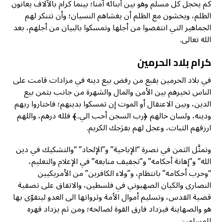
كم يخجل كل مسلم وهو بين أبنائه آمنا؛ بينما كرام بالآلاف يعانون
الظلم، ويخشون مع الظلم أن يغشاهم النسيان؛ وأن تتنكر لهم
الجماهير التي انتفضوا من أجلها وتمسكوا بالبيان من أجلهم، بعد
الله تعالى.
كرام بلاد الحرمين
في بلاد الحرمين يقبع من رفض بيع دينه في مزادات قامت على
الناس تخيرهم بين الأمن والمال والشهرة من جانب بثمن بيع
الدين، وبين الاعتقال أو الموت إن تمسكوا بدينهم؛ فاختاروا ربهم
ودينه، ولسان حالهم ﴿رب السجن أحب الي..﴾ فلله درهم، واللهم
ارزقهم الثبات، وعجل لهم بفرَجك الكريم.
وتمثَّل الثمن في نصرة “الإباحية” و”الإلحاد” “والتشكيك في دين
الله” و”إهانة أحكامه” و”تجفيف منابعه” في الإعلام والتعليم،
“وحرب أحكامه” بانتظام، و”ولاء الكافرين” من الأمريكيين
النصارى والكيان الصهيوني في فلسطين، والاتفاق على تصفية
قضية القدس، وتسليم أموال الأمة وثرواتها الى العدو ليتقوّى بها
هو والصهاينة فيزداد فارق القوة لصالحه؛ ومن ثم يزداد قهره
للمسلمين.