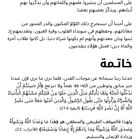
على المسلمين أن ينشروا علمهم وكلماتهم وأن يذكّروا بهم
أبناءهم، ويذكّرَ بعضهم بعضا.
على أمتنا أن تستخرج ذلك اللؤلؤ المكنون والدر المنثور من
معاناتهم، وحفظهم في سويداء القلوب وقرة العيون، وتقديمهم إذ
ثبتوا وبان معدنهم وأنهم لم يكونوا شراة دنيا، بل كانوا طلاب آخرة
وحُماة دين؛ فمثل هؤلاء يتقدمون.
خاتـمة
حدثنا ربنا سبحانه عن موجات الفتن، فلما نرى ما نرى فإن عندنا
خبر سابق وتوطين من الله؛ فلا نفجأ ولا ننزعج ﴿أَمْ حَسِبْتُمْ أَنْ
تَدْخُلُوا الْجَنَّةَ وَلَمَّا يَأْتِكُمْ مَثَلُ الَّذِينَ خَلَوْا مِنْ قَبْلِكُمْ مَسَّتْهُمُ الْبَأْسَاءُ
وَالضَّرَّاءُ وَزُلْزِلُوا حَتَّى يَقُولَ الرَّسُولُ وَالَّذِينَ آَمَنُوا مَعَهُ مَتَى نَصْرُ
اللَّهِ أَلَا إِنَّ نَصْرَ اللَّهِ قَرِيبٌ﴾
(البقرة: 214)
ولهذا فالموقف الطبيعي والمنطقي هو ﴿هَذَا مَا وَعَدَنَا اللَّهُ وَرَسُولُهُ
وَصَدَقَ اللَّهُ وَرَسُولُهُ وَمَا زَادَهُمْ إِلَّا إِيمَانًا وَتَسْلِيمًا﴾
.
(الأحزاب: 22)
وزيادة الإيمان والتسليم.