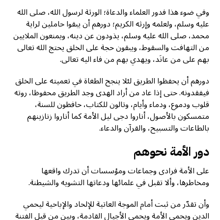
وفي ضوء هذا فدور العلماء والدعاة؛ الورثة لرسول الله، صلى الله
عليه وسلم، ولعلمه وإرثه الكريم؛ دورهم أن يبقوا حاملين لراية
محمد، صلى الله عليه وسلم، يذودون عن دينه، ويمنعون الملايين
من التهافت والسقوط، ويبقون حجة على الخلق يحتج الله تعالى
بهم على من عانَد، ويهدي بهم من فاء اليه تعالى.
دورهم أن يحفظوا الطريق لئلا ينجح الطغاة في تعميته على الخلق
فيفقدونه. حتى إذا عاد من أراد الهدى وجد الطريق محفوظا، روته
قلوب ودموع، ودماء وأيام، وتالون للكتاب، حافظون للسنة،
متمسكون بالأصول، أناروا دجى ليل الأمة كما أناروا زنازينهم
بالطاعات والتسبيح، والقرآن والدعاء.
دور الأمة نحوهم
على الأمة فرادى وجماعات ومؤسسات أن تدرك واقعها
ومخاطرها، وألا تقبل في علمائها ودعاتها التشويه والشيطنة.
وأن تقدّر من ثبت أمام الموجة العاتية للإلحاد والإباحية ليحمي
الدين ويحمي الأمة ويحمي الأجيال القادمة، وبين من قبِل الفتنة