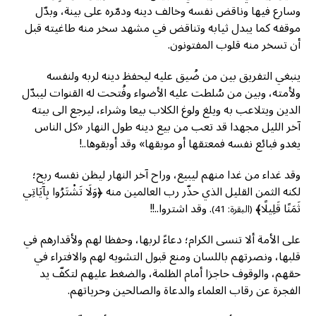
وسارع فيها وناقض نفسه وخالف دينه ودمّره على بينة، وبدّل
موقفه كما يبدل ثيابه وتناقض في مشهد سخر منه طاغيته قبل
أن تسخر منه قلوب المفتونون.
ينبغي التفريق بين من ضُيق عليه ليحفظ دينه لربه ولنفسه
ولأمته، وبين من سُلطت عليه الأضواء وفُتحت له القنوات ليبدّل
الدين ويتلاعب به ويلغ ولوغ الكلاب بيعا وشراء، ليرجع الى بيته
آخر الليل مجهدا قد تعب من بيع دينه طول النهار «كل الناس
يغدو فبائع نفسه فمعتقها أو موبقها» وقد أوبقوها..!
وقد غداء من غدا منهم ليبيع، وراح آخر النهار ليظن نفسه ربح؛
لكنه الثمن القليل الذي حذّر رب العالمين منه ﴿وَلَا تَشْتَرُوا بِآَيَاتِي
ثَمَنًا قَلِيلًا﴾
. وقد اشتروا..!!
(البقرة: 41)
على الأمة ألا تنسى الكرام؛ دعاءً لربها، وحفظا لهم ولأقدارهم في
قلبها، ونصرتهم باللسان ومنع قبول التشويه لهم والافتراء في
حقهم، والوقوف حاجزا أمام الظلمة، والضغط عليهم لتكفّ يد
الفجرة عن رقاب العلماء والدعاة والصالحين وحرياتهم.