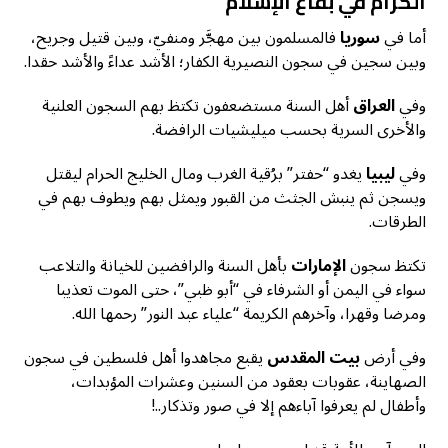
الكرام في بقاع الإسلام
أما في
سوريا
فالمسلمون بين مهجَّر ومنفيّ، وبين قتيل وجريح،
وبين سجين في سجون النصيرية الكفار؛ الأشد عداءً والأشد حقدا.
وفي
العراق
أهل السنة مستضعفون تكتظ بهم السجون العلنية
والأخرى السرية بحسب ميليشيات الرافضة.
وفي
ليبيا
يغدو “حفتر” برُقية الغرب ومال الخليج الحرام ليقتل
ويسجن ثم ينبش الجثث من القبور ويمثل بهم ويطوف بهم في
الطرقات.
تكتظ سجون
الإمارات
بأهل السنة والرافضين للخيانة والتلاعب
سواء في اليمن أو الشرفاء في “أبو ظبي”، حتى الموت تعذيبا
ومرضا وقهرا، وآخرهم الكريمة “علياء عبد النور” رحمها الله.
وفي أرض
بيت المقدس
يقبع مجاهدوا أهل فلسطين في سجون
الصهاينة، عقوبات بعقود من السنين وعشرات المؤبدات،
وأطفال لم يعرفوا آباءهم إلا في صور وتذكار..!