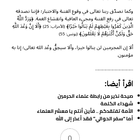
وكما نصدّق ربنا تعالى في وقوع الفتنة والاختبار؛ فإننا نصدقه
تعالى في رفع الفتنة ومجيء العافية وانقشاع الغمة. ﴿وَرَدَّ اللَّهُ
الَّذِينَ كَفَرُوا بِغَيْظِهِمْ لَمْ يَنَالُوا خَيْرًا﴾
﴿أَلَا إِنَّ وَعْدَ اللَّهِ
(الأحزاب: 25)
حَقٌّ وَلَكِنَّ أَكْثَرَهُمْ لَا يَعْلَمُونَ﴾
(يونس: 55)
ألا إن المجرمين لن ينالوا خيرا، وألا سيحِقُّ وعْد الله تعالى؛ إنا به
مؤمنون.
……………………………
اقرأ أيضا:
صيحة نذير من رابطة علماء الحرمين
شهداء الكلمة
الأمة تفتقدكم .. فأين أنتم يا معشر العلماء
أما “سفر الحوالي” فقد أعذر إلى الله
0