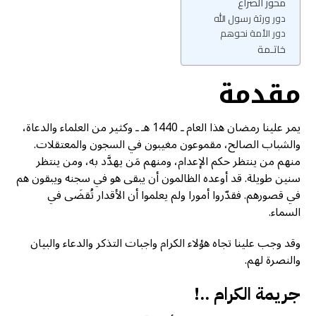
محور الصراع
دور ورثة رسول الله
دور الأمة نحوهم
خاتـمة
مقدمة
يمر علينا رمضان هذا العام ـ 1440 هـ ـ وكثير من العلماء والدعاة،
والشباب الصالح، مقموعون مغيبون في السجون والمعتقلات.
منهم من ينتظر حكم الإعدام، ومنهم مَن يهدَّد به، ومن ينتظر
سنين طويلة. قد أوعده الظالمون أن يبقى هو في سجنه ويبقون هم
في قصورهم. فقدّروا أمورا ولم يعلموا أن الأقدار تُقضَى في
السماء.
وقد وجب علينا تجاه هؤلاء الكرام واجبات التذكر والدعاء والبيان
والنصرة لهم.
جريمة الكرام ..!