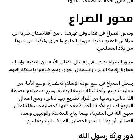
الى مآسٍ للأمة قد اجتمعت عليها.
محور الصراع
ومحور الصراع في هذا ـ وفي غيرهما ـ من أفغانستان شرقا الى
مراكش المغرب غربا، مرورا بالخليج والعراق وتركيا.. الى غيرها
من بلاد المسلمين.
محور الصراع يتمثل في إفشال انعتاق الأمة من التبعية، وإحباط
محاولة إقامة الدين، واستقلال القرار، ومنع قيامها بامتلاك القوة.
يتمثل الصراع في منع عودة الإسلام كحضارة، ومنع الأمة من
ممارسة دينها وأخلاقياته وقيمه الربانية، ومنع اصطباغها بصبغة
الله تعالى، ومعها من التزام تشريع ربها تعالى، ومنع اعتدال
التاريخ لصالح الأمة لتأخذ الأمة مكانها كحضارة مستقلة تمثل
منهج الله في البشرية، بينما يباح للملاحدة والوثنيين وعبدة
الصلبان أن يمثلوا الدور الحضاري المزيف للبشرية اليوم.
دور ورثة رسول الله