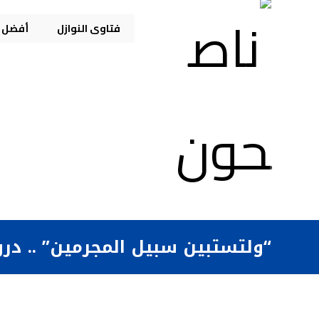
فتاوى النوازل
أفضل م
“ولتستبين سبيل المجرمين” .. در