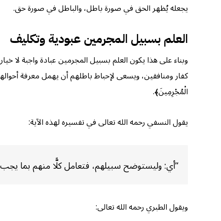
يجعله يُظهر الحق في صورة باطل، والباطل في صورة حق.
العلم بسبيل المجرمين عبودية وتكليف
وبناء على هذا يكون العلم بسبيل المجرمين عبادة واجبة لا خيار
كفار ومنافقين، ويسعى لإحباط باطلهم أن يهمل معرفة أحوالهم وحكم ال
الْمُجْرِمِينَ﴾.
يقول النسفي رحمه الله تعالى في تفسيره لهذه الآية:
“أي: وليستوضح سبيلهم، فتعامل كلًّا منهم بما يجب أ
ويقول الطبري رحمه الله تعالى: