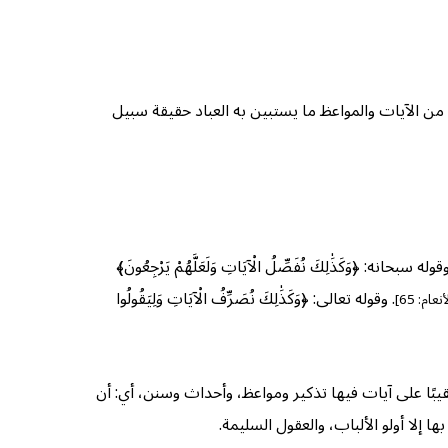
صّل فيه من الآيات والمواعظ ما يستبين به العباد حقيقة سبيل
وقوله سبحانه: ﴿وَكَذَٰلِكَ نُفَصِّلُ الْآيَاتِ وَلَعَلَّهُمْ يَرْجِعُونَ﴾
. وقوله تعالى: ﴿وَكَذَٰلِكَ نُصَرِّفُ الْآيَاتِ وَلِيَقُولُوا
أنعام: 65]
عقيبًا على آيات فيها تذكير ومواعظ، وأحداث وسنن، أي: أن
ها إلا أولو الألباب، والعقول السليمة.