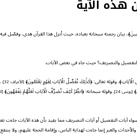
هذه الآية
بِيلُ الْمُجْرِمِينَ﴾، بيان رحمته سبحانه بعباده، حيث أنزل هذا القرآن هدى، وف
 التفصيل والتصريف؟ حيث جاء في بعض الآيات.
ْآيَاتِ﴾. وقوله تعالى: ﴿كَذَٰلِكَ نُفَصِّلُ الْآيَاتِ لِقَوْمٍ يَعْلَمُونَ﴾
. 
[الأعراف: 32]
نَ﴾
. وقوله سبحانه: ﴿انظُرْ كَيْفَ نُصَرِّفُ الْآيَاتِ لَعَلَّهُمْ يَفْقَهُونَ﴾
[يونس: 24]
[ال
ِكَ﴾ سواء آيات التفصيل أو آيات التصريف مما يفيد بأن هذه الآيات جاءت ت
ت والأحداث والعبر إنما جاءت لهداية الناس، وإقامة الحجة عليهم، ولا ينتفع ب