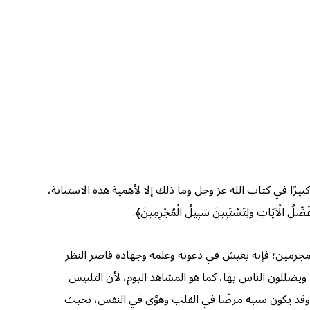
بيرًا في كتاب الله عز وجل وما ذلك إلا لأهمية هذه الاستبانة،
تِ وَلِتَسْتَبِينَ سَبِيلُ الْمُجْرِمِينَ﴾.
المجرمين؛ فإنه يعيش في دعوته وعلمه وجهاده قاصر النظر
ضللون الناس بها، كما هو المشاهد اليوم، لأن التلبيس
ه، وقد يكون سببه مرضًا في القلب وهوًى في النفس، بحيث