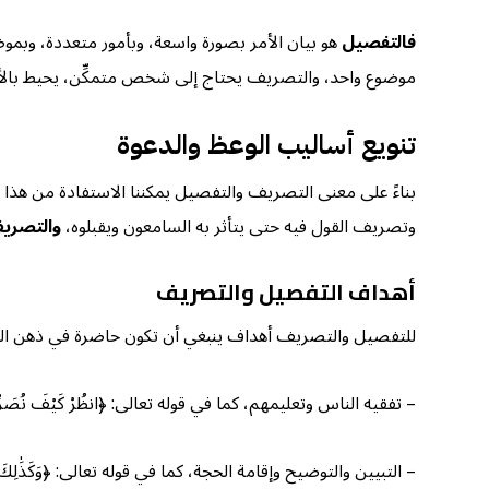
فالتفصيل
هو بيان الأمر بصورة واسعة، وبأمور متعددة، وبم
موضوع واحد، والتصريف يحتاج إلى شخص متمكِّن، يحيط بالأمر 
تنويع أساليب الوعظ والدعوة
بناءً على معنى التصريف والتفصيل يمكننا الاستفادة من هذا
وتصريف القول فيه حتى يتأثر به السامعون ويقبلوه،
والتصري
أهداف التفصيل والتصريف
للتفصيل والتصريف أهداف ينبغي أن تكون حاضرة في ذهن المب
– تفقيه الناس وتعليمهم، كما في قوله تعالى: ﴿انظُرْ كَيْفَ نُصَرِّفُ الْ
– التبيين والتوضيح وإقامة الحجة، كما في قوله تعالى: ﴿وَكَذَٰلِكَ نُصَرِّفُ الْ