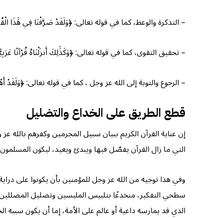
– التذكرة والوعظ، كما في قوله تعالى: ﴿وَلَقَدْ صَرَّفْنَا فِي هَٰذَا الْقُرْآنِ لِيَ
– تحقيق التقوى، كما في قوله تعالى: ﴿وَكَذَٰلِكَ أَنزَلْنَاهُ قُرْآنًا عَرَبِيًّا وَصَرّ
– الرجوع والتوبة إلى الله عز وجل ، كما في قوله تعالى: ﴿وَلَقَدْ أَهْلَكْنَا مَا ح
قطع الطريق على الخداع والتضليل
إن عناية القرآن الكريم ببيان سبيل المجرمين وكفرهم بالله عز و
التي ما زال القرآن يفصّل فيها ويبدئ ويعيد، ليكون المسلمون على دراي
وفي هذا توجيه من الله عز وجل للمؤمنين بأن يكونوا على دراي
سطحي التفكير، منخدعًا بتلبيس الملبسين وتضليل المضللين. و
الذي قد يمارسه داعية أو عالم على الأمة، إما أن يكون سببه 