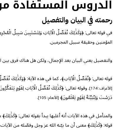
الدروس المستفادة من 
رحمته في البيان والتفصيل
في قوله تعالى: ﴿وَكَذَٰلِكَ نُفَصِّلُ الْآيَاتِ وَلِتَسْتَبِينَ سَ
المؤمنين وحقيقة سبيل المجرمين.
والتفصيل يعني البيان بعد الإجمال، ولكن هل هناك فرق بين
قوله تعالى: ﴿نُفَصِّلُ الْآيَاتِ﴾، كما في هذه الآية: ﴿وَكَذَٰلِكَ نُفَصِّلُ ال
. وقوله تعالى: ﴿كَذَٰلِكَ نُفَصِّلُ الْآيَاتِ لِقَوْمٍ يَتَفَكَّرُو
[الأعراف: 174]
دَرَسْتَ وَلِنُبَيِّنَهُ لِقَوْمٍ يَعْلَمُونَ﴾
.
[الأنعام: 105]
والمتأمل في هذه الآيات أنه أغلبها يبدأ بقوله تعالى: ﴿كَذَٰل
قوله: ﴿كَذَٰلِكَ﴾ معنى أن ما بيّنه الله عز وجل وفصّله من الآيا