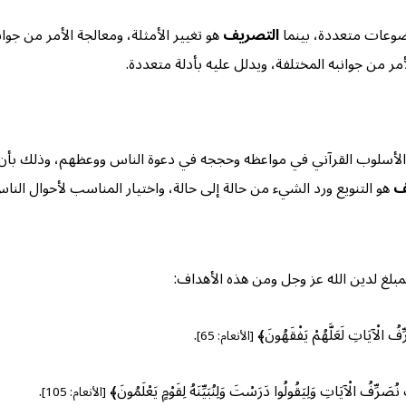
وضوعات متعددة، بينما
التصريف
هو تغيير الأمثلة، ومعالجة الأمر من جو
من جوانبه المختلفة، ويدلل عليه بأدلة متعددة.
 الأسلوب القرآني في مواعظه وحججه في دعوة الناس ووعظهم، وذلك بأن 
ف
هو التنويع ورد الشيء من حالة إلى حالة، واختيار المناسب لأحوال الن
لغ لدين الله عز وجل ومن هذه الأهداف:
آيَاتِ لَعَلَّهُمْ يَفْقَهُونَ﴾
.
[الأنعام: 65]
آيَاتِ وَلِيَقُولُوا دَرَسْتَ وَلِنُبَيِّنَهُ لِقَوْمٍ يَعْلَمُونَ﴾
.
[الأنعام: 105]