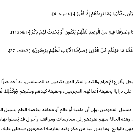
ذَّكَّرُوا وَمَا يَزِيدُهُمْ إِلَّا نُفُورًا﴾
.
[الإسراء: 41]
َفْنَا فِيهِ مِنَ الْوَعِيدِ لَعَلَّهُمْ يَتَّقُونَ أَوْ يُحْدِثُ لَهُمْ ذِكْرًا﴾
.
[طه: 113]
َوْلَكُم مِّنَ الْقُرَىٰ وَصَرَّفْنَا الْآيَاتِ لَعَلَّهُمْ يَرْجِعُونَ﴾
.
[الأحقاف: 27]
جل وأنواع الإجرام والكيد والمكر الذي يكيدون به للمسلمين، قد أخذ حيزًا ك
ة بحقيقة أعدائهم المجرمين، وحقيقة كيدهم ومكرهم ﴿وَكَذَٰلِكَ نُفَصِّلُ الْآيَا
ة بسبيل المجرمين، وإن أي داعية أو عالم أو مجاهد ينقصه العلم بسبيل 
هذه الحالة منهم تقودهم إلى ممارسات ومواقف وأحوال قد يَضلوا بها، وي
الجهل بالواقع، وما يدور فيه من مكر وكيد يمارسه المجرمون فينطلي علي