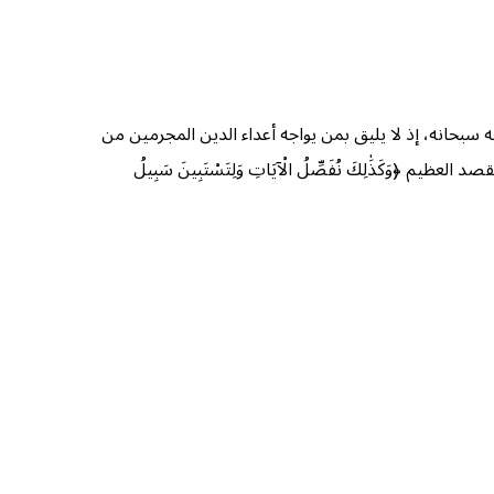
ه سبحانه، إذ لا يليق بمن يواجه أعداء الدين المجرمين من
َكَذَٰلِكَ نُفَصِّلُ الْآيَاتِ وَلِتَسْتَبِينَ سَبِيلُ