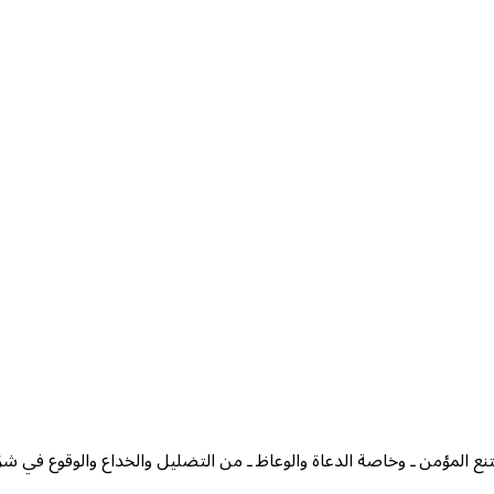
نع المؤمن ـ وخاصة الدعاة والوعاظ ـ من التضليل والخداع والوقوع في شر