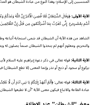
المنتسبين إلى الإسلام؛ وهذا النوع من عبادة الشيطان هو المذ
الآية الأولى:
﴿وَقَالَ الشَّيْطَانُ لَمَّا قُضِيَ الْأَمْرُ إِنَّ اللَّهَ وَعَدَكُمْ وَعْ
أَنتُم بِمُصْرِخِيَّ إِنِّي كَفَرْتُ بِمَا أَشْرَكْتُمُونِ مِن قَبْلُ إِنَّ الظَّالِمِينَ
الشاهد من هذه الآية أن الشيطان قد سَمى استجابة أتباعه وطاعتهم 
والتحريم. ومعلوم أنهم لم يتخذوا الشيطان صنماً يصلون له وي
الآية الثانية:
قوله تعالى في ذكر دعوة إبراهيم عليه السلام لأبيه: ﴿يَا أَبَتِ 
بركوع أو سجود أو ذبح أو نذر وإنما المعنى (لا تطع الشيطان) فيم
الآية الثالثة:
قوله تعالى: ﴿أَلَمْ أَعْهَدْ إِلَيْكُمْ يَا بَنِي آدَمَ أَن لَّا تَعْبُ
عبادة الطاعة والاتباع فيكون معنى الآية “أن لا تطيعوا الشيط
معنى “الشيطان” عند الإطلاق