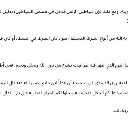
 ذلك فإن شياطين الإنس تدخل في مسمى الشياطين؛ بدليل قوله تعالى: ﴿وَكَذَٰلِك
.
ه الله من أنواع الشرك المختلفة؛ سواء كان الشرك في النسك، أو كان 
ماننا اليوم الذي ظهر فيه طواغيت تشرع من دون الله وتحلل وتحرم، فمن أط
مِّن دُونِ اللَّهِ.. ﴾ الآية. روى الترمذي في صحيحه أن عديّاً ابن حاتم رضي الله عن
حرموا عليكم الحلال فتحرمونه ويحلوا لكم الحرام فتحلونه قال بلى. فقال 
ريك لك.