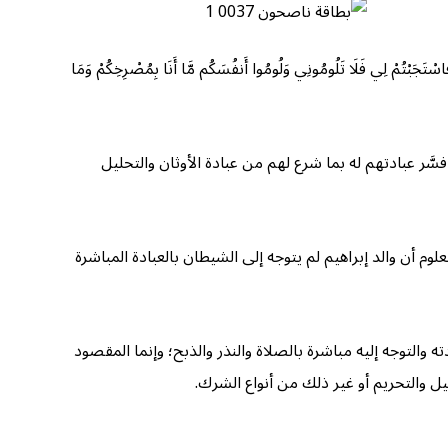
 فَاسْتَجَبْتُمْ لِي فَلَا تَلُومُونِي وَلُومُوا أَنفُسَكُم مَّا أَنَا بِمُصْرِخِكُمْ وَمَا
ه فسَّر عبادتهم له بما شرع لهم من عبادة الأوثان والتحليل
علوم أن والد إبراهيم لم يتوجه إلى الشيطان بالعبادة المباشرة
 عبادته والتوجه إليه مباشرة بالصلاة والنذر والذبح؛ وإنما المقصود
يل والتحريم أو غير ذلك من أنواع الشرك.