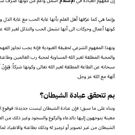
إن مفهوم العبادة في
الإسلام
أشمل وأعم من كونها صرْف شيء من
وإنما هي كما عرّفها أهل العلم بأنها غاية الحب مع غاية الذل و
كونها أعمال وحركات الى أنها تشمل الحب والتذلل لغير الله عز 
وبهذا المفهوم الشرعي لحقيقة العبودية فإنه يجب تجاوز الفهم ا
والمحبة المطلقة لغير الله المساوية لمحبة رب العالمين وطاعته أو أشد؛ كما قال سب
سبحانه عن الطاعة المطلقة لغير الله تعالى وكونها شركاً: ﴿وَإِنْ أَطَعْتُم
آلهة مع الله عز وجل.
بم تتحقق عبادة الشيطان؟
وبناء على ما سبق؛ فإن عبادة الشيطان ليست جديدة؛ فوقوع ال
معينة يتوجهون إليها بالدعاء والركوع والسجود وغير ذلك من ا
الشيطان من غير تصوير أو ترميز له وذلك بطاعته والانقياد لما