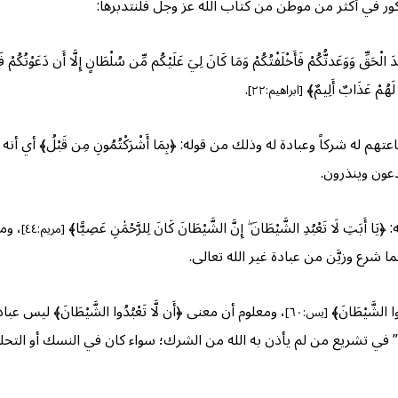
كور في أكثر من موطن من كتاب الله عز وجل فلنتدبرها:
دَ الْحَقِّ وَوَعَدتُّكُمْ فَأَخْلَفْتُكُمْ وَمَا كَانَ لِيَ عَلَيْكُم مِّن سُلْطَانٍ إِلَّا أَن دَعَوْتُكُمْ
 لَهُمْ عَذَابٌ أَلِيمٌ﴾
.
[ابراهيم:٢٢]
له شركاً وعبادة له وذلك من قوله: ﴿بِمَا أَشْرَكْتُمُونِ مِن قَبْلُ﴾ أي أن
دعون وينذرون.
لَا تَعْبُدِ الشَّيْطَانَ ۖ إِنَّ الشَّيْطَانَ كَانَ لِلرَّحْمَٰنِ عَصِيًّا﴾
، وم
[مريم:٤٤]
ا شرع وزيَّن من عبادة غير الله تعالى.
دُوا الشَّيْطَانَ﴾
، ومعلوم أن معنى ﴿أَن لَّا تَعْبُدُوا الشَّيْطَانَ﴾ ليس
[يس:٦٠]
ان” في تشريع من لم يأذن به الله من الشرك؛ سواء كان في النسك أو التحل