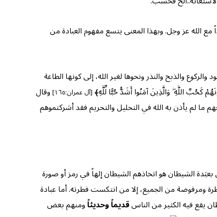
الاستغاثة..الخ فحسب.
اً مع الله عز وجل. وبهذا المعنى يتسع مفهوم العبادة من
لركوع والذبح والنذر ونحوها لغير الله، إلى كونها الطاعة
لَّهِ ۖ وَالَّذِينَ آمَنُوا أَشَدُّ حُبًّا لِّلَّهِ﴾
وقال
[آل عمران:١٦٥]
 ما لم يأذن به الله في التحليل والتحريم فقد أشركتموهم
بَدة الشيطان هو اتخاذهم الشيطان إلهاً في رمز أو صورة
طرة ومرفوضة من الجميع، إلا من انتكست فطرته. أما عبادة
طان يقع فيه الكثير من الناس
قديماً وحديثاً
ومنهم بعض