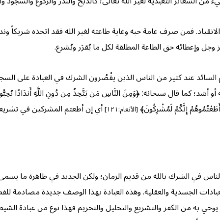
 الشعائر التعبدية لغير الله تعالى؛ كالذبح والنذر والركوع والسجود و
الانقياد. فمن صرف عامة حبه وغاية طاعته لغير الله فقد اتخذه شريكاً وند
وجل وإعطائه حق الطاعة المطلقة لكل ما يُقرَر ويُشرع.
لسائد عند كثير من الناس الذين يقْصُرون الشرك في العبادة على السجود وا
حانه: ﴿وَمِنَ النَّاسِ مَن يَتَّخِذُ مِن دُونِ اللَّهِ أَندَادًا يُحِبُّونَهُمْ كَحُبِّ ال
ُوهُمْ إِنَّكُمْ لَمُشْرِكُونَ﴾
أي إن أطعتم المشركين في تشريعهم
[الأنعام:١٢١]
ناس في الشرك بالله من قديم الزمان؛ ولكن الجديد في ظاهرة ما يسمى بع
لعبادات الجسدية والعقلية. وهذه العبادة بهذا الوصف جديدة مصادمة للف
 يوحي به من الكفر والتشريع والتحليل والتحريم فهذا نوع من عبادة الشي