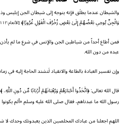
والشيطان عندما يطلَق فإنه يتوجه إلى شيطان الجن إبليس وذريته، ومع
وَالْجِنِّ يُوحِي بَعْضُهُمْ إِلَىٰ بَعْضٍ زُخْرُفَ الْقَوْلِ غُرُورًا﴾
[الأنعام:١١٢]
فمن أطاع أحداً من شياطين الجن والإنس في شرع ما لم يأذن ب
عبده من دون الله.
وإن تفسير العبادة بالطاعة والانقياد لَتشتد الحاجة إليه في ز
قال الله تعالى: ﴿اتَّخَذُوا أَحْبَارَهُمْ وَرُهْبَانَهُمْ أَرْبَابًا 
رسول الله ما عبدناهم، فقال صلى الله عليه وسلم «ألم يكونوا ي
اللهم اجعلنا من عبادك المخلصين الذين يعبدونك وحدك لا ش