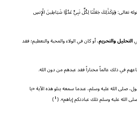
َ جَعَلْنَا لِكُلِّ نَبِيٍّ عَدُوًّا شَيَاطِينَ الْإِنسِ
في
التحليل والتحريم
، أو كان في الولاء والمحبة والتعظيم؛ فقد
اعهم في ذلك عالماً مختاراً فقد عبدهم من دون الله.
ه قال للرسول، صلى الله عليه وسلم، عندما سمعه يتلو هذه الآية «يا
١
صلى الله عليه وسلم تلك عبادتكم إياهم». (
)