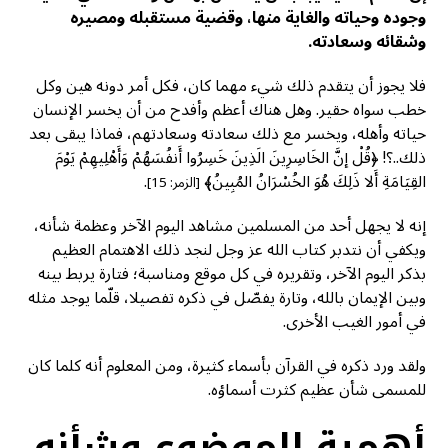
وجوده وحياته والغاية منها، وقضية مستقبله ومصيره
وشقائه وسعادته.
فلا يجوز أن يتقدم ذلك شيء مهما كان، فكل أمر دونه هين وكل
خطب سواه حقير. وهل هناك أعظم وأفدح من أن يخسر الإنسان
حياته وأهله، ويخسر مع ذلك سعادته وسعادتهم، فماذا يبقى بعد
ذلك..؟! ﴿قُلْ إنَّ الخَاسِرِينَ الَذِينَ خَسِرُوا أَنفُسَهُمْ وَأَهْلِيهِمْ يَوْمَ
القِيَامَةِ أَلا ذَلِكَ هُوَ الخُسْرَانُ المُبِينُ﴾
.
[الزمر: 15]
إنه لا يجهل أحد من المسلمين مشاهد اليوم الآخر وعظمة شأنه،
ويكفي أن نتدبر كتاب الله عز وجل لنجد ذلك الاهتمام العظيم
بذكر اليوم الآخر، وتقريره في كل موقع ومناسبة؛ فتارة يربط بينه
وبين الإيمان بالله، وتارة يفصّل في ذكره تفصيلا، قلّما يوجد مثله
في أمور الغيب الأخرى.
ولقد ورد ذكره في القرآن بأسماء كثيرة، ومن المعلوم أنه كلما كان
للمسمى شأن عظيم كثرت أسماؤه.
أهمية الموضوع وشأنه