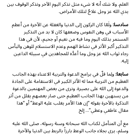
العلم. ولا شك أنه لا شيء مثل تذكر اليوم الآخر وتذكر الوقوف بين
يدي الله عز وجل علاجٌ لتلك الأمراض.
سادسا:
ولَمّا كان الركون إلى الدنيا والغفلة عن الآخرة من أعظم
الأسباب في وهن النفوس وضعفها كان لا بد من التذكير
المستمر بذلك اليوم وما فيه من نعيم أو جحيم، لأن في هذا
التذكير أكبر الأثر في نشاط الهمم وعدم الاستسلام للوهن واليأس
رجاء ثواب الله عز وجل وما أعدَّه للمجاهدين في سبيله الداعين
إليه.
سابعا:
ولِما قلّ في برامج الدعوة والتربية الاعتناء بهذه الجانب
العظيم من التربية مما له الأثر الكبير في الاستقامة على الجادة
والدعوة إلى الله على بصيرة. ونرى من بعض المهتمين بالدعوة
من يستهين بهذا الجانب العظيم حتى صار بعضهم يقلل من أثر
التذكرة بالآخرة بقوله “إن هذا الأمر يغلب عليه الوعظ” أو “هذا
مقال عاطفي وعظي”… إلخ
مع أن المتأمل لكتاب الله سبحانه وسنة رسوله، صلى الله عليه
وسلم، يرى بجلاء جانب الوعظ بارزاً بالربط بين الدنيا والآخرة