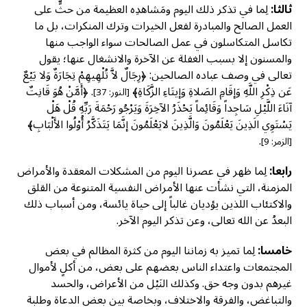
ثالثا:
لِما في تذكر ذلك اليوم ومَشاهدِه العظيمة من حثٍّ على
العمل الصالح والمبادرة لفعل الخيرات وترك المنكرات، بل ما
تكاسل المتكاسلون في عمل الصالحات سواء الواجب منها
والمسنون إلا بسبب الغفلة عن الآخرة والانشغال عنها؛ يقول
تعالى في وصف عباده الصالحين: ﴿رِجَالٌ لاَّ تُلْهِيهِمْ تِجَارَةٌ وَلا بَيْعٌ
عَن ذِكْرِ اللَّهِ وَإقَامِ الصَلاةِ وَإيتَاءِ الزَّكَاةِ﴾
. ﴿أَمَّنْ هُوَ قَانِتٌ
[النور: 37]
آنَاءَ اللَّيْلِ سَاجِداً وَقَائِماً يَحْذَرُ الآخِرَةَ وَيَرْجُو رَحْمَةَ رَبِّهِ قُلْ هَلْ
يَسْتَوِي الَذِينَ يَعْلَمُونَ وَالَّذِينَ لايَعْلَمُونَ إنَّمَا يَتَذَكَّرُ أُوْلُوا الأَلْبَابِ﴾
.
[الزمر: 9]
رابعا:
لِما ظهر في عصرنا اليوم من المشكلات المعقدة والأمراض
المزمنة، التي نشأت عنها الأمراض النفسية المتنوعة من القلق
والاكتئاب اللذين يؤديان غالباً إلى حياة يائسة، ومن أسباب ذلك
البعدُ عن الله تعالى، وعن تذكر اليوم الآخر.
خامسا:
لِما تميز به زماننا اليوم من كثرة المظالم في بعض
المجتمعات واعتداء الناس بعضهم على بعض، من أكلٍ لأموال
غيرهم بدون وجه حق. وكذلك النَيْل من الأعراض، والحسد
والتباغض، والفرقة والاختلاف، وبخاصة بين بعض الدعاة وطلبة