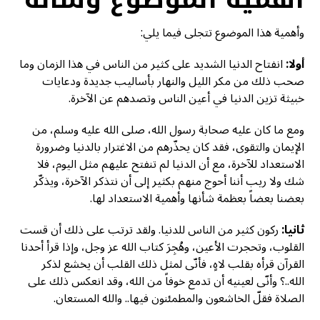
وأهمية هذا الموضوع تتجلى فيما يلي:
أولا:
انفتاح الدنيا الشديد على كثير من الناس في هذا الزمان وما
صحب ذلك من مكر الليل والنهار بأساليب جديدة ودعايات
خبيثة تزين الدنيا في أعين الناس وتصدهم عن الآخرة.
ومع ما كان عليه صحابة رسول الله، صلى الله عليه وسلم، من
الإيمان والتقوى، فقد كان يحذّرهم من الاغترار بالدنيا وضرورة
الاستعداد للآخرة، مع أن الدنيا لم تنفتح عليهم مثل اليوم، فلا
شك ولا ريب أننا أحوج منهم بكثير إلى أن نتذكر الآخرة، ويذكّر
بعضنا بعضاً بعظمة شأنها وأهمية الاستعداد لها.
ثانيا:
ركون كثير من الناس للدنيا. ولقد ترتب على ذلك أن قست
القلوب، وتحجرت الأعين، وهُجِرَ كتاب الله عز وجل، وإذا قرأ أحدنا
القرآن قرأه بقلب لاهٍ، فأنّى لمثل ذلك القلب أن يخشع لذكر
الله..؟ وأنّى لعينيه أن تدمع خوفاً من الله، وقد انعكس ذلك على
الصلاة فقلّ الخاشعون والمطمئنون فيها.. والله المستعان.