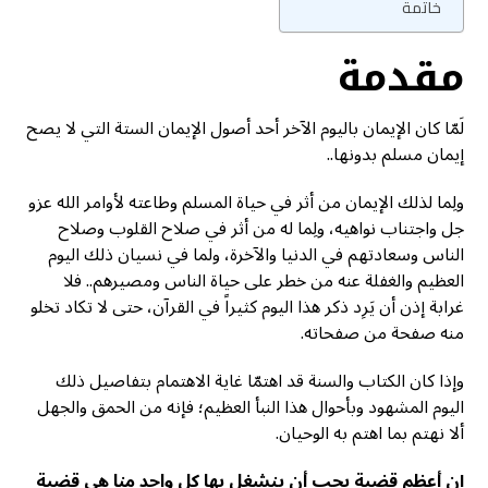
خاتمة
مقدمة
لَمّا كان الإيمان باليوم الآخر أحد أصول الإيمان الستة التي لا يصح
إيمان مسلم بدونها..
ولِما لذلك الإيمان من أثر في حياة المسلم وطاعته لأوامر الله عزو
جل واجتناب نواهيه، ولِما له من أثر في صلاح القلوب وصلاح
الناس وسعادتهم في الدنيا والآخرة، ولما في نسيان ذلك اليوم
العظيم والغفلة عنه من خطر على حياة الناس ومصيرهم.. فلا
غرابة إذن أن يَرِد ذكر هذا اليوم كثيراً في القرآن، حتى لا تكاد تخلو
منه صفحة من صفحاته.
وإذا كان الكتاب والسنة قد اهتمّا غاية الاهتمام بتفاصيل ذلك
اليوم المشهود وبأحوال هذا النبأ العظيم؛ فإنه من الحمق والجهل
ألا نهتم بما اهتم به الوحيان.
إن أعظم قضية يجب أن ينشغل بها كل واحد منا هي قضية