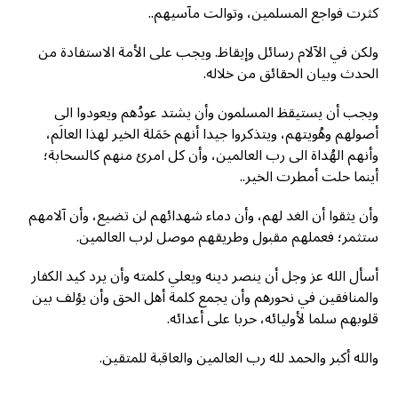
كثرت فواجع المسلمين، وتوالت مآسيهم..
ولكن في الآلام رسائل وإيقاظ. ويجب على الأمة الاستفادة من
الحدث وبيان الحقائق من خلاله.
ويجب أن يستيقظ المسلمون وأن يشتد عودُهم ويعودوا الى
أصولهم وهُويتهم، ويتذكروا جيدا أنهم حَمَلة الخير لهذا العالَم،
وأنهم الهُداة الى رب العالمين، وأن كل امرئ منهم كالسحابة؛
أينما حلت أمطرت الخير..
وأن يثقوا أن الغد لهم، وأن دماء شهدائهم لن تضيع، وأن آلامهم
ستثمر؛ فعملهم مقبول وطريقهم موصل لرب العالمين.
أسأل الله عز وجل أن ينصر دينه ويعلي كلمته وأن يرد كيد الكفار
والمنافقين في نحورهم وأن يجمع كلمة أهل الحق وأن يؤلف بين
قلوبهم سلما لأوليائه، حربا على أعدائه.
والله أكبر والحمد لله رب العالمين والعاقبة للمتقين.
…………………………