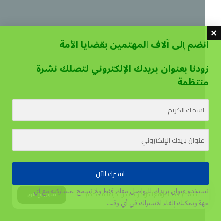
انضم إلى آلاف المهتمين بقضايا الأمة
زودنا بعنوان بريدك الإلكتروني لتصلك نشرة
منتظمة
اشترك الآن
نستخدم عنوان بريدك للتواصل معك فقط ولا نسمح بمشاركته مع أي
يستخدم هذا الموقع الكوكيز لتحسين تجربة المستخدم.
قبول وإغلاق
جهة
ويمكنك إلغاء الاشتراك في أي وقت