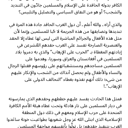
الكافر بدوله الحاقدة على الإسلام والمسلمين جادّون في التنديد
والشجب؟ أو هو من النفاق السياسي والتضليل والتلبيس؟
والذي أراه ـ والله أعلم ـ أن دول الغرب الحاقد جادة هذه المرة في
تنديدها وتضايقها من هذه الجريمة لا حُبا للمسلمين وإنما لأن
مثل هذه الأفعال والجرائم المباشرة التي ليس لها غطاء إلا الحقد
والعنصرية الصارخة تفسد علي الغرب حقدهم المُشرعن في
إبادتهم المغطاة بـ “الحرب على الإرهاب” والذي به دمروا بلاد
المسلمين في أفغانستان والعراق وسوريا، وهدموا على
المسلمين مساجدهم ومستشفياتهم على رؤوسهم فقتلوا الرجال
والنساء والأطفال ولم يحصل آنذاك من الشجب والإنكار عليهم
من شيء؛ ذلك أنهم نفذوه بغطاء “التحالف الدولي على
الإرهاب”..!
فمثل هذا الحادث يفسد عليهم خططهم وحقدهم الذي يمارسونه
في ديار المسلمين على نار هادئة وتحت غطاء هيئة الأمم الكافرة
المتحدة على حرب الإسلام ومعهم في ذلك دول المنطقة
الإسلامية الذي ابتلى الله عز وجل شعوبها بطواغيت خونة ساعَدوا
الغرب بتنفيذ حقدهم؛ بل تولَّوا بأنفسهم مواجهة المسلمين