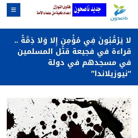
لا يَرْقُبُونَ فِي مُؤْمِنٍ إِلا وَلا ذِمَّةً ..
قراءة في فجيعة قتل المسلمين
في مسجدهم في دولة
“نيوزيلاندا”