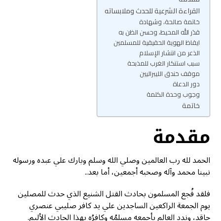
القراءة الشرعية للحدث وملابساته
خاتمة صالحة، وشهادة
قدَر الله المحيط، وحسن الظن به
ايقاظ الهوية الحقيقية للمسلمين
الذعر من انتشار الإسلام
سبب استنكار الغرب للمذبحة
موقف خندق الليبراليين
دور الدعاة
وجوب وحدة الكلمة
خاتمة
مقدمة
الحمد لله رب العالمين وصلي الله وسلم وبارك علي عبده ورسوله
نبينا محمد وآله وصحبه أجمعين، أما بعد..
فلقد فُجع المسلمون بحادث القتل الشنيع الذي حدث للمصلين
يوم الجمعة الراكعين الساجدين علي يد كافر صليبي عنصري
حاقد، وندد العالم بأجمعه مسلمُه وكافرُه بهذا الحادث الأليم.