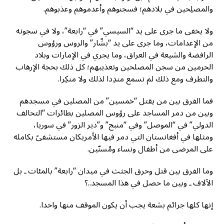
والمصلِحين في بلادهم؛ فسجنوهم وأعدموهم وعذبوهم.
ولا يخفى ما جرى على يد “السيسي” في “رابعة”، ولا في سجونه
من الإعدامات، وما جرى على يد “بشّار” والروس ورؤوس
الرافضة والشيعة في العراق، وما يجري في الإمارات وبلاد
الحرمين من سجن المصلحين وتعذيبهم؛ كل ذلك بحجة الإرهاب
والتطرف ومع ذلك لم نسمع مندِدا لذلك ولا منكِرا.
فما الفرق بين من يقتل “خمسين” من المصلين في مسجدهم
وبين من دمر المساجد على رؤوس المصلين بطائرات “التحالف
الدولي” في “الموصل” وفي “منبج” و”دير الزور” في سوريا،
ومثلها في أفغانستان التي دمر فيها الأمريكان مستشفىً بكامله
على المرضى من أطفال ونساء ومُسنّين.
وما الفرق بين قتل وحرق الجثث في ميدان “رابعة” بالمئات ـ بل
الآلاف ـ وبين ما حصل في هذا المسجد..؟
إنها كلها جرائم بشعة يجب أن يكون الموقف منها واحدا.