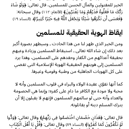
الخير للمقتولين والمآل الحسن للمسلمين، قال تعالى: ﴿وَلَوْ شَاءَ
رَبُّكَ مَا فَعَلُوهُ فَذَرْهُمْ وَمَا يَفْتَرُونَ﴾
وقال سبحانه:
(الأنعام: ١١٢)
﴿فَعَسَى أَن تَكْرَهُوا شَيْئًا وَيَجْعَلَ اللَّهُ فِيهِ خَيْرًا كَثِيرًا﴾.
(النساء: ١٩)
ايقاظ الهوية الحقيقية للمسلمين
ومن الخير الذي ظهر لنا من هذا الحادث ـ وسيظهر بصورة أكبر
بعد ذلك إن شاء الله تعالى ـ استيقاظ المسلمين وزيادة وعيهم
بحقيقة أعدائهم من الكفار وحقدهم على المسلمين، وهذا يرد
المسلمين إلي هويتهم الحقيقية الهوية الإسلامية التي تقضي
على كل الهويات الجاهلية من وطنية وقومية وغيرها.
كما أنها تقوّي عقيدة الولاء والبراء في قلوب المسلمين وأنه لا
محبة ولا مودة مع الكافر ما دام على كفره؛ وإنما هي الخصومة
والعداء وأنه حتى لو سالمهم المسلمون فإنهم لا يقبلون إلا أن
يترك المسلم دينه أو يقاتلونه.
قال تعالى: ﴿هَذَانِ خَصْمَانِ اخْتَصَمُوا فِي رَبِّهِمْ﴾ وقال تعالى: ﴿وَدُّوا
لَوْ تَكْفُرُونَ كَمَا كَفَرُوا﴾
وقال تعالى: ﴿قُلْ يَا أَهْلَ الْكِتَابِ
(النساء: ٨٩)