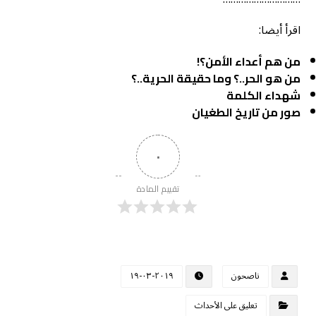
اقرأ أيضا:
من هم أعداء الأمن؟!
من هو الحر..؟ وما حقيقة الحرية..؟
شهداء الكلمة
صور من تاريخ الطغيان
٠
تقييم المادة
ناصحون
٢٠١٩-٠٣-١٩
تعليق على الأحداث