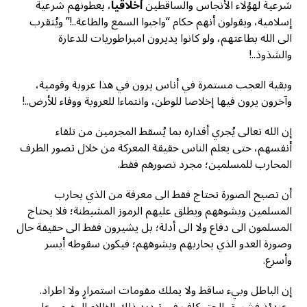
شرعية لهؤلاء الأنجاس والساقطين
أخلاقيا
، يعطونهم شرعية
إسلامية، ويقولون أنهم حكام “واجبوا السمع والطاعة..!” ويُتقرب
الى الله بطاعتهم، ولو كانوا يديرون امبراطوريات للدعارة
والشذوذ..!
وبقية العجب مستمرة في أناس يرون في هذا عروبة وقومية،
وآخرون يرون فيها إخلاصا للوطن، وانتماءا للعروبة ووفاء للأرض..!
إن الله تعالى يُجري أقداره بما يُسقط المجرمين من تلقاء
أنفسهم، حتى يعلم الناس حقيقة المعركة من خلال تصور الطرف
المحارب للمسلمين؛ مجرد تصورهم فقط.
أن تصبح الصورة تحتاج فقط الى معرفة من الذي يحارب
المسلمين ويشوههم ويطلق عليهم الرموز المشيطنة؛ فلا يحتاج
المسلمون الى دفاع ولا الى أدلة؛ بل يشيرون فقط الى حقيقة حال
وصورة العدو الذي يحاربهم ويشوههم؛ فيكون سقوطه أيسر
وأسرع.
إن الباطل وبيء ساقط ولا يملك مقومات استمرارٍ ولا اطراد.