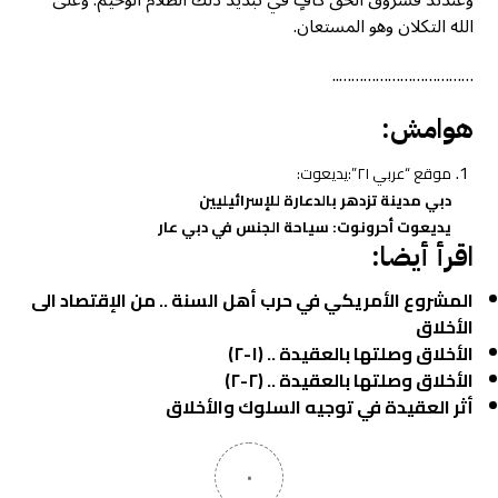
وعندئذ فشروق الحق كافٍ في تبديد ذلك الظلام الوخيم. وعلى
الله التكلان وهو المستعان.
……………………………..
هوامش:
موقع “عربي ٢١”:يديعوت:
دبي مدينة تزدهر بالدعارة للإسرائيليين
يديعوت أحرونوت: سياحة الجنس في دبي عار
اقرأ أيضا:
المشروع الأمريكي في حرب أهل السنة .. من الإقتصاد الى
الأخلاق
الأخلاق وصلتها بالعقيدة .. (١-٢)
الأخلاق وصلتها بالعقيدة .. (٢-٢)
أثر العقيدة في توجيه السلوك والأخلاق
٠