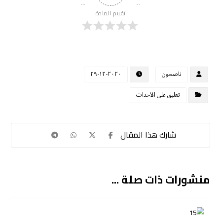
تقييم المادة
ناصحون
٢٠٢٠-١٢-٢٩
تعليق على الأحداث
منشورات ذات صلة ...