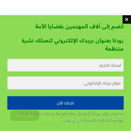
انضم إلى آلاف المهتمين بقضايا الأمة
زودنا بعنوان بريدك الإلكتروني لتصلك نشرة
منتظمة
اشترك الآن
نستخدم عنوان بريدك للتواصل معك فقط ولا نسمح بمشاركته مع أي
يستخدم هذا الموقع الكوكيز لتحسين تجربة المستخدم.
قبول وإغلاق
جهة
ويمكنك إلغاء الاشتراك في أي وقت