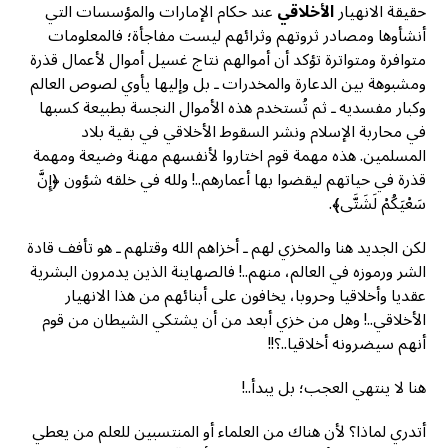
حقيقة الانهيار
الأخلاقي
عند حكام الإمارات والمؤسسات التي
أنشأوها ومصادر ثروتهم وثرائهم ليست مفاجأة؛ فالمعلومات
متوافرة ومتواترة تؤكد أن أموالهم نتاج غسيل أموال لأعمال قذرة
ومشبوهة بين الدعارة والمخدرات ـ بل وإليها يأوي لصوص العالم
وكبار مفسديه ـ ثم تُستخدم هذه الأموال النجسة بطبيعة كسبها
في محاربة الإسلام ونشر السقوط الأخلاقي في بقية بلاد
المسلمين. هذه مهمة قوم اختاروا لأنفسهم مهنة وضيعة ومهمة
قذرة في حياتهم ليقضوا بها أعمارهم..! ولله في خلقه شؤون ﴿إِنَّ
سَعْيَكُمْ لَشَتَّى﴾.
لكن الجديد هنا والمخزي لهم ـ أخزاهم الله وقتلهم ـ هو تأفف قادة
الشر ورموزه في العالم، منهم..! فالصهاينة الذين يدمرون البشرية
عقديا وأخلاقيا وحروبا، يخافون على أبنائهم من هذا الانهيار
الأخلاقي..! وهل من خزي أبعد من أن يشتكي الشيطان من قوم
أنهم سيضرونه أخلاقيا..؟!!
هنا لا ينتهي العجب؛ بل يبدأ..!
أتدري لماذا؟ لأن هناك من العلماء أو المنتسبين للعلم من يعطي