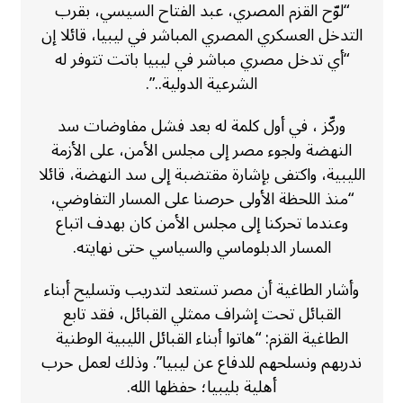
“لوّح القزم المصري، عبد الفتاح السيسي، بقرب
التدخل العسكري المصري المباشر في ليبيا، قائلا إن
“أي تدخل مصري مباشر في ليبيا باتت تتوفر له
الشرعية الدولية..”.
وركّز ، في أول كلمة له بعد فشل مفاوضات سد
النهضة ولجوء مصر إلى مجلس الأمن، على الأزمة
الليبية، واكتفى بإشارة مقتضبة إلى سد النهضة، قائلا
“منذ اللحظة الأولى حرصنا على المسار التفاوضي،
وعندما تحركنا إلى مجلس الأمن كان بهدف اتباع
المسار الدبلوماسي والسياسي حتى نهايته.
وأشار الطاغية أن مصر تستعد لتدريب وتسليح أبناء
القبائل تحت إشراف ممثلي القبائل، فقد تابع
الطاغية القزم: “هاتوا أبناء القبائل الليبية الوطنية
ندربهم ونسلحهم للدفاع عن ليبيا”. وذلك لعمل حرب
أهلية بليبيا؛ حفظها الله.