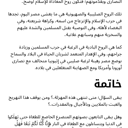
النصارى ويقدّمونهم؛ فتكون روح المعاداة للإسلام أوضح..
تلك الروح الصليبية والصهيونية هي ما يغشى مصر اليوم، تجدها
في حرب الإسلام والإنزعاج من اسمه، وكراهة شريعته، وفي
البغضاء لأهله، وفي التوصية بقتل المسلمين والشدة عليهم
والسخرية منهم وسبابهم علانية..
كما هي الروح البادية في الرغبة في حرب المسلمين وزيادة
جراحهم، وفي الإهدار المتعمد لشريان الحياة في البلاد والسماح
بوضع مصر رهينة لرغبة صليبي في إثيوبيا متحالف مع نصارى
أوروبا وأمريكا ومع الصهاينة المتغلغلين في بلاده.
خاتمة
يبقى السؤال؛ متى تنتهي هذه المهزلة..؟ ومن يوقف هذا التهريج
والعبث بالملايين وبالأجيال وبالمقدرات..؟
وهل يبقى التابعون بصوتهم المتضرع الخاضع للطغاة حتى يَهلَكوا
في الدنيا ويتساءلون مع الطغاة في النار ﴿إِنَّا كُنَّا لَكُمْ تَبَعًا فَهَلْ