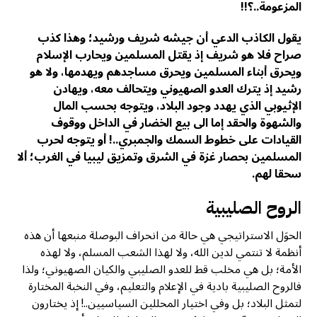
المزعومة..؟!!
يقول الكاذب الدعي أن جيشه شريف ورشيد؛ وهذا كذب
صراح فلا هو شريف إذ يقتل المسلمين ويحارب الإسلام
ويحرق أبناء المسلمين ويحرق مساجدهم ويهدمها، ولا هو
رشيد إذ يترك العدو الصهيوني ويتحالف معه، ويهادن
الإثيوبي الذي يهدد وجود البلاد، ويتوجه بحسب المال
والشهوة والحقد إما الى بيع الخضار في الداخل ووقوف
القيادات على خطوط السمك والجمبري..! أو يتوجه لحرب
المسلمين بحصار غزة في الشرق وتمزيق ليبيا في الغرب؛ ألا
سحقا لهم.
الروح الصليبية
الحوَل الاستراتيجي هي حالة من انحراف البوصلة منبعها أن هذه
أنظمة لا تنتمي لدين الله، ولا لهذا الشعب المسلم، ولا لهذه
الأمة؛ بل هي مخلب قط للعدو الصليبي والكيان الصهيوني؛ ولذا
فالروح الصليبية بادية في الإعلام والتعليم، وفي النخبة المختارة
لتمثل البلاد؛ بل وفي اختيار المحللين السياسيين..! إذ يختارون