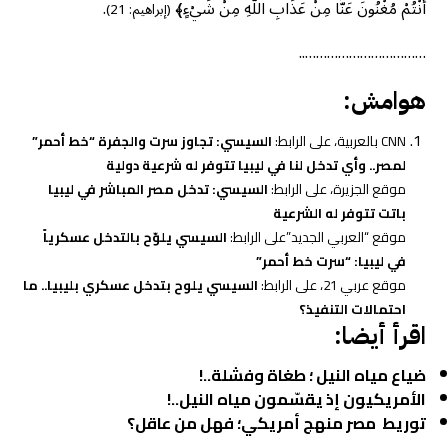
أَنْتُمْ مُغْنُونَ عَنَّا مِنْ عَذَابِ اللَّهِ مِنْ شَيْءٍ﴾
.
(إبراهيم: 21)
……………………………..
هوامش:
CNN بالعربية، على الرابط:
السيسي: تجاوز سرت والجفرة “خط أحمر”
لمصر.. وأي تدخل لنا في ليبيا تتوفر له شرعية دولية
موقع الجزيرة، على الرابط:
السيسي: تدخل مصر المباشر في ليبيا
باتت تتوفر له الشرعية
موقع “العربي الجديد”على الرابط:
السيسي يلوّح بالتدخل عسكرياً
في ليبيا: “سرت خط أحمر”
موقع عربي 21، على الرابط:
السيسي يلوح بتدخل عسكري بليبيا.. ما
احتمالات التنفيذ؟
اقرأ أيضا:
ضياع مياه النيل ؛ طغاة وفشلة..!
الأمريكيون إذ يقسّمون مياه النيل..!
توريط مصر منهج أمريكي؛ فهل من عاقل؟