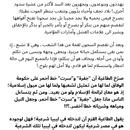
يهددون ويتوعدون، ويجهزون بعد السد لأكثر من عشرة سدود
أخرى..! بلاد تجف وأحياء يذْوون وشعب ينتظر الموت بطيئا؛
يصرخ فيمن يحميه ولا يجد مجيبا بل يجد سجونا تفتح أفواهها
لتقضم منهم من ينكر أو يصرخ أو يأمر بالخير أو يذكّر بالإخفاق
ويشير الى علامات الفشل وأمارات المؤامرة.
وبعد أن تقضم السجون لقمة من هذا الشعب ـ وهي لا تشبع ـ إذ
بمن بقي يستكمل حياته مريرة، ويخفي وجهه وينسى من تكلم
وأوذي من أجله، ويخاف هو أن يتكلم؛ فإذا بالجميع اليوم في حالة
انتظار واستسلام لما هو قادم، ولا أمل لهم يلوح..!
صرّخ الطاغية أن “جفرة” و”سرت” خط أحمر على حكومة
الوفاق لما لها من تمثيل لشعبها ولما لها من ميول إسلامية؛
إذ هو معادٍ لرائحة الإسلام ولو من بعيد.. ومن ثم يتساءل
الناس ماذا جعل “جفرة” و”سرت” خطا أحمر، وجعل النيل
ومياهه وشريانه خطا أخضر..؟!!
يقول الطاغية القزم أن لتدخله في ليبيا شرعية؛ فهل لوجوده
هو في مصر شرعية ليكون لتدخله في ليبيا تلك الشرعية