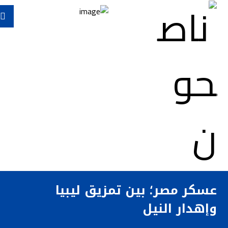
عسكر مصر؛ بين تمزيق ليبيا
وإهدار النيل