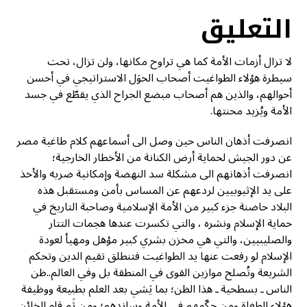
التعليق
لا تزال أزمات الأمة كما هي تراوح مكانها، ولن تزال، تحت
سيطرة هؤلاء الطواغيت أصحاب الحوَل الاستراتيجي في أحسن
أحوالهم، والذين هم أصحاب مبضع الجراح الذي يقطّع في جسد
الأمة ويُزيد محنتها.
انصرفت أذهان الناس حين وصل الى أسماعهم كلام طاغية مصر
عن دور الجيش لحماية أرض الكنانة من الأخطار الخارجية؛
انصرفت أذهانهم الى مشكلة سد النهضة وإمكانية ضربه والأخذ
على يد الإثيوبيين لردعهم عن المساس بأمن ومستقبل هذه
البلاد حاضنة جزء كبير من الأمة الإسلامية وصاحبة التاريخ في
حماية الإسلام ونشره ، والتي تكسرت عندها هجمات التتار
والصليبيين، والتي هي مخزن بشري كبير مؤهل ومهيأ لعودة
الإسلام لو رفعت عنها يد الطواغيت فتنطلق تقيم الدين وتحكم
الشريعة وتُصلح موازين القوى في المنطقة بل وفي العالم..ظن
الناس ـ بسطحية ـ هذا الظن؛ بما يَشي بعد العلم بطبيعة ووظيفة
هؤلاء الطغاة ومن حكّمهم في الأمة وساندهم؛ ومن ثَم قام الخائن