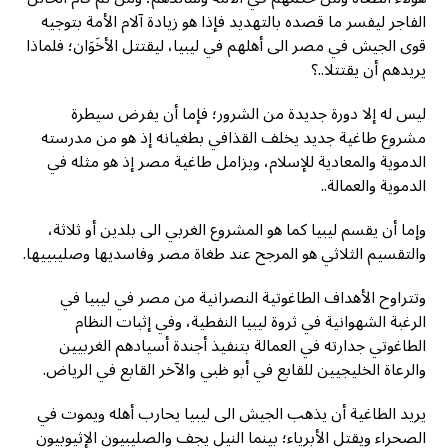
الفاجر ليفسر ما قصده بالتهديد فإذا هو زيادة آلام الأمة بتوجيه
قوى الجيش في مصر الى أهلهم في ليبيا، ليقتتل الأخَوَان؛ فلماذا
يريدهم أن يقتتلا..؟
ليس له إلا دورة جديدة من الشرور؛ فإما أن يفرض سيطرة
مشروع طاغية جديد يخلف القذافي بطغيانه إذ هو من مدرسته
الدموية والمعادية للإسلام، ويزامل طاغية مصر إذ هو مثله في
الدموية والعمالة..
وإما أن يقسم ليبيا كما هو المشروع الغربي الى بلدين أو ثلاثة،
والتقسيم الثلاثي هو المرجح عند طغاة مصر وفاسديها وصليبييها.
وتتراوح الأهداف الطاغوتية النصرانية من مصر في ليبيا في
الرغبة الشهوانية في ثروة ليبيا النفطية، وفي إثبات النظام
الطاغوتي جدارته في العمالة بتنفيذ أجندة أسيادهم الغربيين
والرعاة الخليجيين للقابع في أبو ظبي والآخر القابع في الرياض.
يريد الطاغية أن يذهب الجيش الى ليبيا يحارب أهله ويموت في
الصحراء ويقتل الأبرياء؛ بينما النيل يجف والصليبيون الإثيوبيون