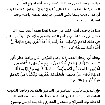
برئاسة روسيا مدى حياته البائسة، ومنذ أيام انتزاع الصين
السيطرة الأمنية والمطلقة على “هونج كونج”.. ويقول عقلاء الغرب
أن هذا يحدث بينما تشق الصين طريقها بمنهج واضح وخط
استراتجي محدد.
هذا ما يرصده أهله؛ لكننا مع رصْدنا لهذا نفهم أيضا سنن الله
تعالى في حياة الأمم، وتأثير الكفر والفجور والإنحلال، وتأثير الظلم
في هلاك الأمم ﴿وَكَذَلِكَ أَخْذُ رَبِّكَ إِذَا أَخَذَ الْقُرَى وَهِيَ ظَالِمَةٌ إِنَّ
أَخْذَهُ أَلِيمٌ شَدِيدٌ﴾
(هود: ١٠٢)
ونعلم أن ازدهار الحضارة لا يخدع المؤمن؛ فإن وراءها خطر تأثير
“الذنوب” ﴿أَلَمْ يَرَوْا كَمْ أَهْلَكْنَا مِنْ قَبْلِهِمْ مِنْ قَرْنٍ مَكَّنَّاهُمْ فِي
الْأَرْضِ مَا لَمْ نُمَكِّنْ لَكُمْ وَأَرْسَلْنَا السَّمَاءَ عَلَيْهِمْ مِدْرَارًا وَجَعَلْنَا
الْأَنْهَارَ تَجْرِي مِنْ تَحْتِهِمْ فَأَهْلَكْنَاهُمْ بِذُنُوبِهِمْ وَأَنْشَأْنَا مِنْ بَعْدِهِمْ
قَرْنًا آَخَرِينَ﴾
(الأنعام:٦)
فإن للذنوب تأثيرها المباشر في التدمير والهلاك، وخاصة الذنوب
العامة التي تشترك فيها الأمة وتتواطأ عليها، وخاصة الشرك
الأعظم ورد الشرائع واستحلال المحارم وتكذيب الرسل وشيوع