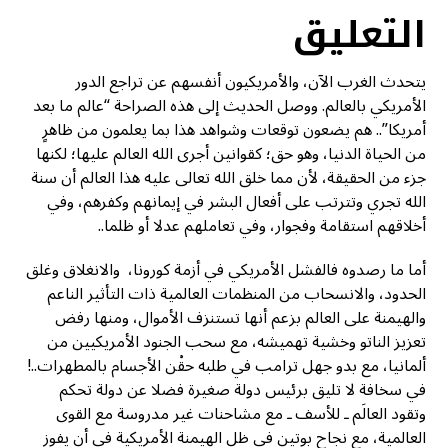
التعليق
يتحدث الغرب الآن، والأمريكيون أنفسهم عن تراجع الدور
الأمريكي بالعالم. ووصل الحديث إلى هذه الصراحة “عالم ما بعد
أمريكا”.. هم يضعون توقعات وشواهد هذا بما يعلمون من ظاهرٍ
من الحياة الدنيا، وهو حق؛ كقوانين أجرى الله العالم عليها؛ لكنها
جزء من الحقيقة، لأن مما خلق الله تعالى عليه هذا العالم أن سنة
الله تجري وتترتب على أفعال البشر في إيمانهم وكفرهم، وفي
أخلاقهم استقامة وفجوار، وفي تعاملهم عدلا أو ظلما..
أما ما رصدوه فالفشل الأمريكي في أزمة كورونا، والانغلاق وغلق
الحدود، والانسحاب من المنظمات العالمية ذات التأثير الناعم
والهيمنة على العالم بزعم أنها تستنزف الأموال، ومنها رفض
تعزيز الناتو وخشية تهميشه، مع سحب الجنود الأمريكيين من
ألمانيا، مع بدو جهل ترامب في طلبه حقْن الأجسام بالمطهرات..!
في سخافة لا تليق برئيس دولة صغيرة فضلا عن دولة تحكم
وتقود العالَم ـ للأسف ـ مع مشاحنات غير مدروسة مع القوى
العالمية، مع نجاح بوتين في ظل الهيمنة الأمريكية في أن يفوز