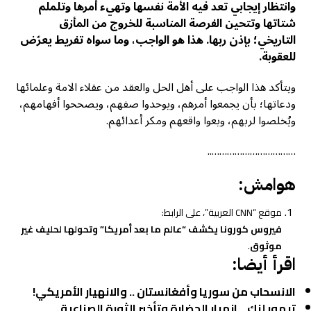
وانتظار إيجابي تعد فيه الأمة نفسها وتهيء أمرها وتلملم
شتاتها وتتحين الفرصة المناسبة للخروج من المأزق
التاريخي؛ بإذن ربها. هذا هو الواجب، وما سواه تفريط يعرّض
للعقوبة.
ويتأكد هذا الواجب على أهل الحل والعقد من عقلاء الامة وعلمائها
ودعاتها؛ بأن يجمعوا أمرهم، ويوحدوا صفهم، ويصححوا أفهامهم،
ويُخلصوا لربهم، ويعوا واقعهم ومكر أعدائهم.
……………………………..
هوامش:
موقع “CNN العربية”، على الرابط:
فيروس كورونا يكشف “عالم ما بعد أمريكا” وتحولها لحليف غير
موثوق
.
اقرأ أيضا:
الانسحاب من سوريا وأفغانستان .. والانهيار الأمريكي!
تيمور لنك .. انهيار الحضارة وتأخير الثورة الصناعية