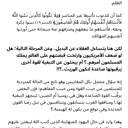
الظلم.
كما أن للذنوب تأثيرها غير المباشر ﴿وَلَا تَكُونُوا كَالَّذِينَ نَسُوا اللَّهَ
فَأَنْسَاهُمْ أَنْفُسَهُمْ أُولَئِكَ هُمُ الْفَاسِقُونَ﴾
نسوا ذِكره
(الحشر:١٩)
وحقه، فأنساهم ما ينفعهم وصرَفهم عنه سبحانه حتى أوردوا
أنفسهم المهالك.
لكن هنا يتساءل العقلاء عن البديل.. وعن المرحلة التالية؛ هل
لو ضعف الأمريكيون وارتخت قبضتهم على العالم يملك
المسلمون أمرهم..؟ أم يبحثون عن التبعية لقوة أخرى
يرقبونها صاعدة لتكون الوريث..؟!!
إنه سؤال مخجل بكل المقاييس وهو نابع من الحالة المتردية
للمسلمين من حيث القوة ومن حيث المفاهيم؛ فإن البعض
يرقُب القوة الصاعدة وهل هي روسيا أم الصين؛ ليتجهز التبعية
لها..! ومنافقوا العرب يتسابقون ويتنافسون في نيل رضا القوى
الجديدة وفي توقع من يكون له الهيمنة..!!
وهذا وارد في حال اليهود الصهاينة الذين كتب الله ليبعثن عليهم