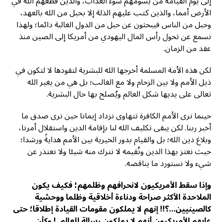
إلى يوم القيامة من يسومهم سوء العذاب، والذين قطعهم الله في
الأرض أمما، والذين كتب عليهم الذلة إلا بحبل من الله بالعهد،
وحبل من الناس فيبحثون عن حبل من الدول الغالبة دائما؛ ولهذا
نسمع عن تحول رأس المال اليهودي من أمريكا إلى الصين منذ
عقد من الزمان.
لكن هذه الأمة المسلمة أخرجها الله للبشرية لتقودها لا لتكون في
ذيل الأمم ولا بين الزحام ولا مع الغالب؛ بل هي من يغير الله
تعالى على يديها شكل العالم ويُصلح بها حال البشرية.
حينما نرى الأمم الكافرة تتهاوى نزداد إيمانا حين نرى صدق ما
أخبر ربنا. لكن يبقى تكليف الله لنا بإقامة الدين واستقلال أمرنا،
وبلاغ دين الله؛ بل والقيام بدور الخيرية بين الأمم هدايةً ورشدا؛
حيث نعتز بهذا الدين ونُقيمه لا نترك منه شيئا ولا نعتذر عن
شيء ولا نستورد ما يناقضه.
وإذا سقط الأمريكيون لانحرافهم وظلمهم؛ فكيف يكون
الملاحدة الأكثر صراحة ودناءة أخلاقية وظلما ووحشية
كالصينيين…؟!! إنهم لا يملكون مقومات القيادة إطلاقا؛ حتى
عابهم الأمريكيون أنهم لا يملكون رسالة للعالم..! وكأن