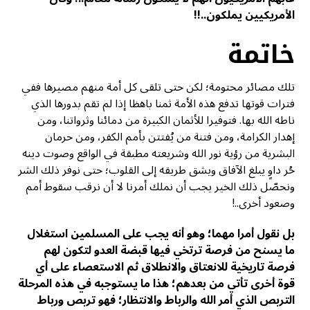
الأمريكيين يملكون..!!
خاتمة
تلك مصائر محتومة؛ لكن حتى تلقى كل أمة منهم مصيرها ففي
فترات قوتها تدفع هذه الأمة ثمنا باهظا إذا لم تقم بدورها الذي
ناطه الله بها. فتوفيرا للأثمان الكبيرة من دمائنا وثرواتنا، ومن
إهدار الكرامة، ومن فتنة من يُفتتن بأمم الكفر، ومن حرمان
البشرية من رؤية نور الله وشريعته مطبقة في الواقع وصوت دينه
حُر داوٍ يبلغ الآفاق ويشق طريقه إلى القلوب؛ حتى نوفر ذلك الشر
ونحصّل ذلك الخير يجب أن نملك أمرنا لا أن نرقب سقوط أمم
وصعود أخرى..!
بل نقول أمرا مهما؛ وهو أنه يجب على المسلمين استغلال
ما يسنح من فرصة ترتخي فيها قبضة العدو لتكون لهم
فرصة تاريخية للانعتاق والانطلاق ثم الاستعصاء على أي
قوة أخرى تأتي من بعدهم؛ هذا ما يستوجبه في هذه المرحلة
التربص الذي أمر الله والرباط والانتظار؛ فهو تربص ورباط