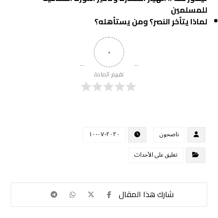
للمسلمين
لماذا يتأخر النصر؟ ومن يستأهله؟
٠
تقييم المادة
ناصحون
٢٠٢٠-٠٧-١٠
تعليق على الأحداث