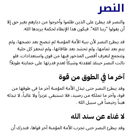
النصر
والنصر قد يبطئ على الذين ظلموا وأخرجوا من ديارهم بغير حق إلا
أن يقولوا “ربنا الله”. فيكون هذا الإبطاء لحكمة يريدها الله.
قد يبطئ النصر لأن بنية الأمة المؤمنة لم تنضج بعد نضجها، ولم
يتم بعد تمامها، ولم تحشد بعد طاقاتها، ولم تتحفز كل خلية
وتتجمع لتعرف أقصى المذخور فيها من قوى واستعدادات. فلو
نالت النصر حينئذ لفقدته وشيكاً لعدم قدرتها على حمايته طويلاً!
آخر ما في الطوق من قوة
وقد يبطئ النصر حتى تبذل الأمة المؤمنة آخر ما في طوقها من
قوة، وآخر ما تملكه من رصيد، فلا تستبقي عزيزاً ولا غالياً، لا تبذله
هيناً رخيصاً في سبيل الله .
لا غناء عن سند الله
وقد يبطئ النصر حتى تجرب الأمة المؤمنة آخر قواها، فتدرك أن