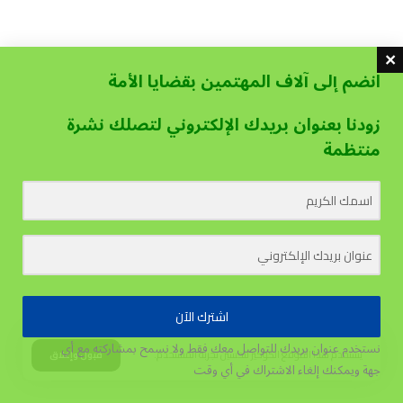
انضم إلى آلاف المهتمين بقضايا الأمة
زودنا بعنوان بريدك الإلكتروني لتصلك نشرة
منتظمة
اشترك الآن
نستخدم عنوان بريدك للتواصل معك فقط ولا نسمح بمشاركته مع أي
يستخدم هذا الموقع الكوكيز لتحسين تجربة المستخدم.
قبول وإغلاق
جهة
ويمكنك إلغاء الاشتراك في أي وقت