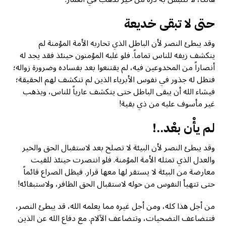
حتى لا تبقى خديعة
وقد يبطئ النصر لأن الباطل الذي تحاربه الأمة المؤمنة لم
ينكشف زيفه للناس تماماً. فلو غلبه المؤمنون حينئذ فقد يجد له
أنصاراً من المخدوعين فيه، لم يقتنعوا بعد بفساده وضرورة زواله؛
فتظل له جذور في نفوس الأبرياء الذين لم تنكشف لهم الحقيقة؛
فيشاء الله أن يبقى الباطل حتى يتكشف عارياً للناس، ويذهب
غير مأسوف عليه من ذي بقية!
لم يأْن بعْد..!
وقد يبطئ النصر لأن البيئة لا تصلح بعد لاستقبال الحق والخير
والعدل الذي تمثله الأمة المؤمنة. فلو انتصرت حينئذ للقيت
معارضة من البيئة لا يستقر لها معها قرار. فيظل الصراع قائماً
حتى تتهيأ النفوس من حوله لاستقبال الحق الظافر، ولاستبقائه!
من أجل هذا كله، ومن أجل غيره مما يعلمه الله، قد يبطئ النصر،
فتتضاعف التضحيات، وتتضاعف الآلام. مع دفاع الله عن الذين