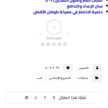
أسباب النصر واصول التمكين (٢-٢)
سنن الإعداد والتدافع
حتمية الانتصار في معركة طوفان الأقصى
٠
تقييم المادة
ناصحون
٢٠٢٤-٠٤-٠٤
مختارات
المشروع الإسلامي
كتب