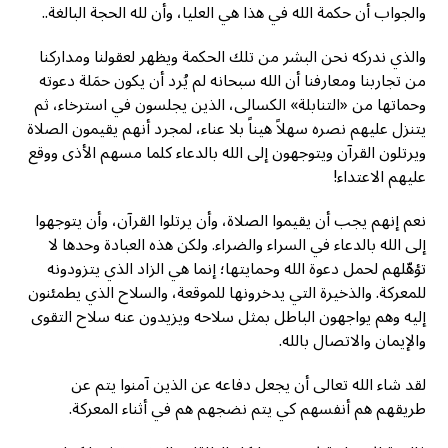
والجواب أن حكمة الله في هذا هي العليا، وأن لله الحجة البالغة..
والذي ندركه نحن البشر من تلك الحكمة ويظهر لعقولنا ومداركنا
من تجاربنا ومعارفنا أن الله سبحانه لم يُرد أن يكون حمَلة دعوته
وحماتها من «التنابلة» الكسالى، الذين يجلسون في استرخاء، ثم
يتنزل عليهم نصره سهلاً هيناً بلا عناء، لمجرد أنهم يقيمون الصلاة
ويرتلون القرآن ويتوجهون إلى الله بالدعاء كلما مسهم الأذى ووقع
عليهم الاعتداء!
نعم إنهم يجب أن يقيموا الصلاة، وأن يرتلوا القرآن، وأن يتوجهوا
إلى الله بالدعاء في السراء والضراء. ولكن هذه العبادة وحدها لا
تؤهّلهم لحمل دعوة الله وحمايتها؛ إنما هي الزاد الذي يتزودونه
للمعركة. والذخيرة التي يدخرونها للموقعة، والسلاح الذي يطمئنون
إليه وهم يواجهون الباطل بمثل سلاحه ويزيدون عنه سلاح التقوى
والإيمان والاتصال بالله.
لقد شاء الله تعالى أن يجعل دفاعه عن الذين آمنوا يتم عن
طريقهم هم أنفسهم كي يتم نضجهم هم في أثناء المعركة.