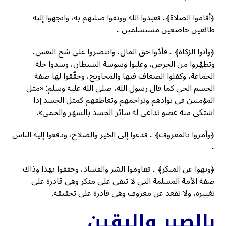
﴿أقاموا الصلاة﴾.. فعبدوا الله ووثقوا صلتهم به، واتجهوا إليه
طائعين خاضعين مستسلمين ..
﴿وآتوا الزكاة﴾ .. فأدّوا حق المال، وانتصروا على شح النفس،
وتطهّروا من الحرص، وغلبوا وسوسة الشيطان، وسدوا خلة
الجماعة، وكفلوا الضعاف فيها والمحاويج، وحقّقوا لها صفة
الجسم الحي كما قال رسول الله، صلى الله عليه وسلم: «مثل
المؤمنين في توادهم وتراحمهم وتعاطفهم كمثل الجسد إذا
اشتكى منه عضو تداعى له سائر الجسد بالسهر والحمى».
﴿وأمروا بالمعروف﴾ .. فدعوا إلى الخير والصلاح، ودفعوا إليه الناس
..
﴿ونهوا عن المنكر﴾ .. فقاوموا الشر والفساد، وحققوا بهذا وذاك
صفة الأمة المسلمة التي لا تبقى على منكر وهي قادرة على
تغييره، ولا تقعد عن معروف وهي قادرة على تحقيقه.
بالصبر واليقين