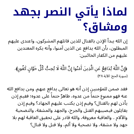
لماذا يأتي النصر بجهد
ومشاق؟
إن الله يبدأ الإذن بالقتال للذين قاتلهم المشركون، واعتدى عليهم
المبطلون، بأن الله يدافع عن الذين آمنوا، وأنه يكره المعتدين
عليهم من الكفار الخائنين:
﴿إِنَّ اللَّهَ يُدَافِعُ عَنِ الَّذِينَ آَمَنُوا إِنَّ اللَّهَ لَا يُحِبُّ كُلَّ خَوَّانٍ كَفُورٍ﴾.
(سورة الحج: الآية ٣٨)
فقد ضمن للمؤمنين إذن أنه هو تعالى يدافع عنهم. ومن يدافع الله
عنه فهو ممنوع حتماً من عدوه، ظاهرٌ حتماً على عدوه؛ ففيم إذن
يأذن لهم بالقتال؟ وفيم إذن يكتب عليهم الجهاد؟ وفيم إذن
يقاتِلون فيصيبهم القتل والجرح، والجهد والمشقة، والتضحية
والآلام .. والعاقبة معروفة، والله قادر على تحقيق العاقبة لهم بلا
جهد ولا مشقة، ولا تضحية ولا ألم، ولا قتل ولا قتال؟