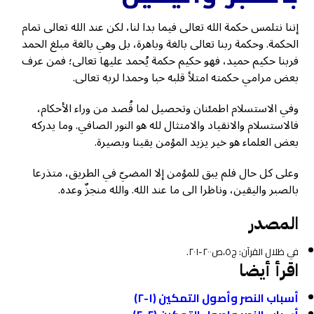
إننا نتلمس حكمة الله تعالى فيما بدا لنا، لكن عند الله تعالى تمام
الحكمة. وحكمة ربنا تعالى بالغة وباهرة، بل وهي بالغة مبلغ الحمد
فربنا حكيم حميد، فهو حكيم حكمة يُحمد عليها تعالى؛ فمن عرف
بعض مرامي حكمته امتلأ قلبه حبا وحمدا لربه تعالى.
وفي الاستسلام اطمئنان وتحصيل لما قُصد من وراء الأحكام،
فالاستسلام والانقياد والامتثال لله هو النور الصافي. وما يدركه
بعض العلماء هو خير يزيد المؤمن يقينا وبصيرة.
وعلى كل حال فلم يبق للمؤمن إلا المضيّ في الطريق، متذرعا
بالصبر واليقين، وناظرا الى ما عند الله. والله منجزٌ وعده.
المصدر
في ظلال القرآن: ج٥،ص٢٠٠-٢٠١.
اقرأ أيضا
أسباب النصر وأصول التمكين (١-٢)