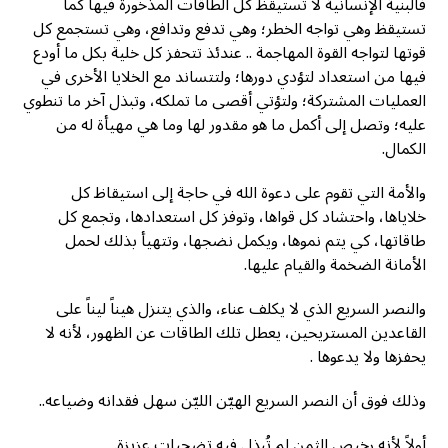
فالبنية الإنسانية لا تستيقظ كل الطاقات المذخورة فيها كما
تستيقظ وهي تواجه الخطر؛ وهي تدفع وتدافع، وهي تستجمع كل
قوتها لتواجه القوة المهاجمة .. عندئذ تتحفز كل خلية بكل ما أودع
فيها من استعداد لتؤدي دورها؛ ولتتساند مع الخلايا الأخرى في
العمليات المشتركة؛ ولتؤتي أقصى ما تملكه، وتبذل آخر ما تنطوي
عليه؛ وتصل إلى أكمل ما هو مقدور لها وما هي مهيأة له من
الكمال.
والأمة التي تقوم على دعوة الله في حاجة إلى استيقاظ كل
خلاياها، واحتشاد كل قواها، وتوفز كل استعدادها، وتجمع كل
طاقاتها، كي يتم نموها، ويكمل نضجها، وتتهيأ بذلك لحمل
الأمانة الضخمة والقيام عليها.
والنصر السريع الذي لا يكلف عناء، والذي يتنزل هيناً ليناً على
القاعدين المستريحين، يعطل تلك الطاقات عن الظهور، لأنه لا
يحفزها ولا يدعوها .
وذلك فوق أن النصر السريع الهيّن الليّن سهل فقدانه وضياعه..
أولاً لأنه رخيص الثمن لم تُبذل فيه تضحيات عزيزة.