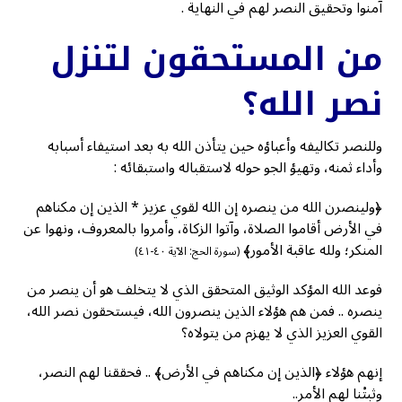
آمنوا وتحقيق النصر لهم في النهاية .
من المستحقون لتنزل
نصر الله؟
وللنصر تكاليفه وأعباؤه حين يتأذن الله به بعد استيفاء أسبابه
وأداء ثمنه، وتهيؤ الجو حوله لاستقباله واستبقائه :
﴿ولينصرن الله من ينصره إن الله لقوي عزيز * الذين إن مكناهم
في الأرض أقاموا الصلاة، وآتوا الزكاة، وأمروا بالمعروف، ونهوا عن
المنكر؛ ولله عاقبة الأمور﴾
(سورة الحج: الآية ٤٠-٤١)
فوعد الله المؤكد الوثيق المتحقق الذي لا يتخلف هو أن ينصر من
ينصره .. فمن هم هؤلاء الذين ينصرون الله، فيستحقون نصر الله،
القوي العزيز الذي لا يهزم من يتولاه؟
إنهم هؤلاء ﴿الذين إن مكناهم في الأرض﴾ .. فحققنا لهم النصر،
وثبتْنا لهم الأمر..