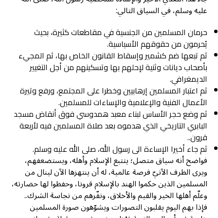
عليه وسلم، في السياق التالي:
حرمان المسلمين من الجنسية في مقاطعات كثيرة، بحيث
يُحرمون من حقوقهم الأسياسية.
ثم تبعها ضم كشمير وإسقاط القانون الخاص بها، ثم المجيء
بأصحاب ديانات وثنية لإحلهم بها وتسكينهم من أجل التغيير
الديمغرافي.
ثم اعتبار المسلمين إرهابيين وخطرا على المجتمع، ورفع وتيرة
الأعمال الفنية والإعلامية والإساءات للمسلمين.
ثم وضع حجر الأساس لبناء معبد همدوسي فوق أنقاض مسجد
البابري التاريخي الذي هدموه بعد صلاة المسلمين فيه لأربعة
قرون..
ثم جاء أخيرا الإساءة الى رسول الله، صلى الله عليه وسلم.
فواضح أنه سياق متصل؛ يتتبع الإسلام وأهله، ويستضعفهم،
ويرى الظرف الآنيّ فرصة عالمية، له أن ينتهزها الآن لينال من
المسلمين الذين حكموا الهند بالإسلام قرونا، وحفظوا لها حضارته،
وعلّم أهلها الخير والقيم والأخلاق، ونفّرهم من نجاسة الشرك..
فإذا بهم اليوم يقلبون التصورات ويشوّهون صورة المسلمين