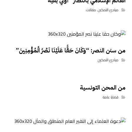
العالم الإسلامي بانتظار “أُولي بقيّة”
مبادئ التمكين
,
مقالات
من سنن النصر: “وَكَانَ حَقًّا عَلَيْنَا نَصْرُ الْمُؤْمِنِينَ”
مبادئ التمكين
من المحن التونسية
قضايا عامة