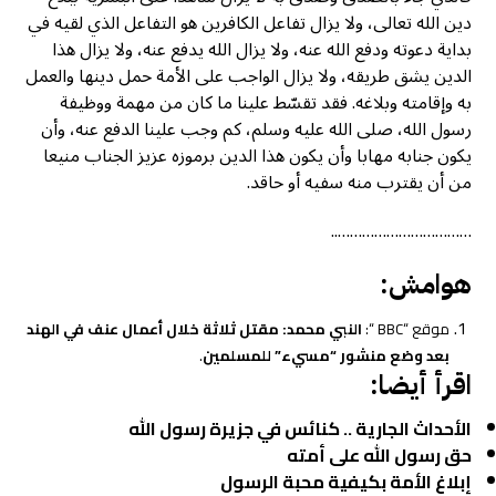
دين الله تعالى، ولا يزال تفاعل الكافرين هو التفاعل الذي لقيه في
بداية دعوته ودفع الله عنه، ولا يزال الله يدفع عنه، ولا يزال هذا
الدين يشق طريقه، ولا يزال الواجب على الأمة حمل دينها والعمل
به وإقامته وبلاغه. فقد تقسّط علينا ما كان من مهمة ووظيفة
رسول الله، صلى الله عليه وسلم، كم وجب علينا الدفع عنه، وأن
يكون جنابه مهابا وأن يكون هذا الدين برموزه عزيز الجناب منيعا
من أن يقترب منه سفيه أو حاقد.
……………………………..
هوامش:
موقع “BBC “:
النبي محمد: مقتل ثلاثة خلال أعمال عنف في الهند
بعد وضع منشور “مسيء” للمسلمين
.
اقرأ أيضا:
الأحداث الجارية .. كنائس في جزيرة رسول الله
حق رسول الله على أمته
إبلاغ الأمة بكيفية محبة الرسول