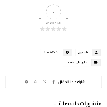
٠
تقييم المادة
ناصحون
٢٠٢٠-٠٨-٢١
تعليق على الأحداث
منشورات ذات صلة ...