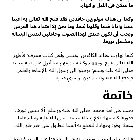
ما سكن في الليل والنهار..
وكما أن هناك موتورين حاقدين فقد فتح الله تعالى به أعينا
عميا وآذانا صُما وقلوبا غلفا. وما نحن إلا امتداد هذا الغرس
ويجب أن نكون صدى لهذا الصوت وحاملين لنفس الرسالة
ومشعل نورها.
كلما تهاوت عقائد الكافرين، وثنيين وأهل كتاب محرف؛ فأظهر
الله تعالى عوج توجههم وكشف زيفهم بما أنزل على نبيه محمد،
صلى الله عليه وسلم؛ توجهوا الى رسول الله بالإساءة والطعن
فيدفع الله عنه وينصر دين، ويخزي عدوه.
خاتمة
يجب على أمة محمد، صلى الله عليه ووسلم، ألا تنسى دورها،
فدورها كاسمها؛ بلاغ رسالة محمد صلى الله عليه وسلم علما
وعملا. وقوة وجهادا، لتقطع به ألسنا تتطاول على خير خلق الله..
فالذي جاء بالصدق وصدق به لا يزال شاهدا على البشرية ببلاغ