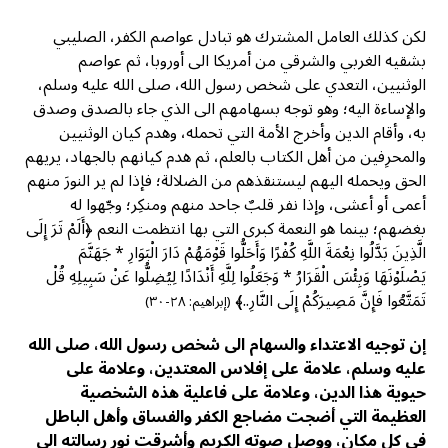
لكن كذلك العامل المشترك هو تبادل عواصم الكفر، الصليبي
بشقيه الغربي والشرقي من أمريكا الى أوروبا، ثم عواصم
الوثنيين، التعدي على شخص رسول الله، صلى الله عليه وسلم،
والإساءة اليه؛ وهو توجه بسهامهم الى الذي جاء بالصدق وصدق
به، وأقام الدين وأخرج الأمة التي تحمله، وهدم كيان الوثنيين
والمحرِفين من أهل الكتاب بالعلم، ثم هدم كيانهم بالجهاد، يريهم
الحق ويحمله اليهم ليستنقذهم من الضلالة؛ فإذا لم ير النورَ منهم
أعمى أو أعشى، وإذا نفر قلبٌ جاحد منهم ومنكِر؛ وجّهوا له
بغضهم؛ بينما هو النعمة كبرى التي بها انتظمت النعم ﴿أَلَمْ تَرَ إِلَى
الَّذِينَ بَدَّلُوا نِعْمَةَ اللَّهِ كُفْرًا وَأَحَلُّوا قَوْمَهُمْ دَارَ الْبَوَارِ * جَهَنَّمَ
يَصْلَوْنَهَا وَبِئْسَ الْقَرَارُ * وَجَعَلُوا لِلَّهِ أَنْدَادًا لِيُضِلُّوا عَنْ سَبِيلِهِ قُلْ
تَمَتَّعُوا فَإِنَّ مَصِيرَكُمْ إِلَى النَّارِ..﴾
(إبراهيم: ٢٨-٣٠)
إن توجيه الاعتداء والسهام الى شخص رسول الله، صلى الله
عليه وسلم، علامة على إفلاس المعتدين، وعلامة على
حيوية هذا الدين، وعلامة على فاعلية هذه الشخصية
العظيمة التي أضجت مضاجع الكفر والفساق وأهل الباطل
في كل مكان، ووصل صوته الكريم وأشرقت نور رسالته الى