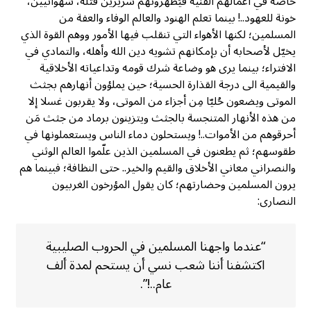
خاصة في أعمالهم الفنية فيُظهرونهم شريرين قتلة، شهوانيين،
خونة للعهود..! بينما تعلم الهنود والعالم الوفاء والعفة من
المسلمين؛ لكنها الأهواء التي تنقلب فيها الأمور ووهم القوة الذي
يخيّل لأصحابه أن بإمكانهم تشويه دين الله وأهله، والتمادي في
الافتراء؛ بينما يرى هو وضاعة شرك قومه وتداعياته الأخلاقية
والقيمية الى درجة القذارة الحسية؛ حين يملؤون أنهارهم بجثث
الموتى ويضعون حُليّا مِن أجزاء من الموتى، ولا يقربون غسلا إلا
من هذه الأنهار المتنجسة بالجثث ويتزينون برماد من جثث مَن
أحرقوهم من الأموات..! ويستحلون دماء الناس ويستعملونها في
طقوسهم؛ ثم يطعنون في المسلمين الذين علّموا العالم الوثني
والنصراني معاني الأخلاق والقيم والخير.. حتى النظافة؛ فبينما هم
يرون المسلمين وحضارتهم؛ كان يقول المؤرخون الغربيون
النصارى:
“عندما واجهنا المسلمين في الحروب الصليبية
اكتشفنا أننا شعب نسي أن يستحم لمدة ألف
عام..!”.