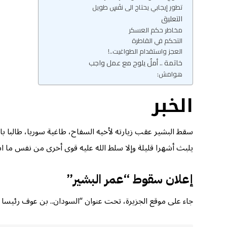
تطور إيجابي يحتاج الى نفَسٍ طويل
التعليق
مخاطر حكم العسكر
التحكم في القاطرة
العجز واستقدام الطواغيت..!
خاتمة .. أملٌ يلوح مع عمل واجب
هوامش:
الخبر
سقط البشير عقب زيارته لأخيه السفاح، طاغية سوريا، طالبا ب
يلبث أشهرا قليلة وإلا سلط الله عليه قوى أخرى من نفس ما ا
إعلان سقوط “عمر البشير”
جاء على موقع الجزيرة، تحت عنوان “السودان.. بن عوف رئيسا