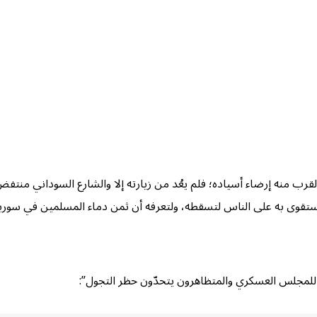
القرب منه إرضاء أسياده؛ فلم يعُد من زيارته إلا والشارع السوداني من
ستقوى به على الناس لتسقطه، ولتعرفه أن ثمن دماء المسلمين في سوريا 
 للمجلس العسكري والمتظاهرون يتحدّون حظر التجول”: