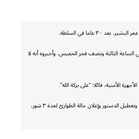
 إقامة البشير في الساعة الثالثة ونصف فجر الخميس، وأخبروه أنه لا
ة الأمنية، قائلا: “على بركة الله”.
وكان وزير الدفاع السوداني عوض بن عوف أعلن “اقتلاع النظام ورأسه” والتحفظ على الرئيس عمر البشير في “مكان آمن”، وتعطيل الدستور وإعلان حالة الطوارئ لمدة ٣ شور،