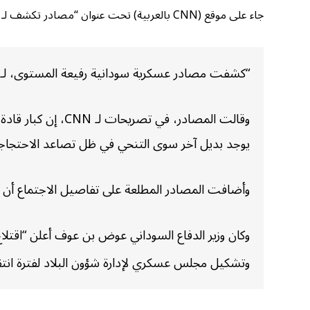
جاء على موقع (CNN بالعربية) تحت عنوان “مصادر تكشف لـ CNN تفاصيل اجتماع الفجر الذي أطاح بالبشير وآخر كلماته كرئيس”
“كشفت مصادر عسكرية سودانية رفيعة المستوى، لـ CNN، الخميس، تفاصيل الاجتماع الذي أطاح بالرئيس السوداني عمر البشير، بعد ٣٠ عاما في السلطة
وقالت المصادر، في
يوجد بديل آخر سوى التنحي في ظل تصاعد الاحتجاج
وأضافت المصادر المطلعة على تفاصيل الاجتماع أن الب
وتشكيل مجلس عسكري لإدارة شؤون البلاد لفترة انتقال