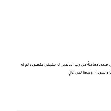
تفض ضده، معاملةً من رب العالمين له بنقيض مقصوده ثم لم
والسودان وغيرها ثمن غالٍ.