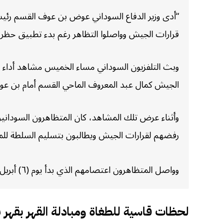
“أدى وزير الدفاع السوداني عوض بن عوف القسم رئيسا
قرارات الجيش وواصلوا التظاهر رغم بدء تطبيق حظر 
وبث التلفزيون السوداني مساء الخميس مشاهد أداء و
الجيش كمال عبد المعروف الماحي القسم أمام بن عوف 
وأثناء عرض تلك المشاهد، كان المتظاهرون السودانيو
رفضهم لقرارات الجيش ويطالبون بتسليم السلطة للم
وواصل المتظاهرون اعتصامهم الذي بدأ يوم (٦) أبريل/نيسان الجاري أمام القيادة العامة للجيش، حين طالبوا بتنحي الرئيس عمر البشير”. (
لحظات قاسية للطغاة ومبادلة القهر بقهر ب