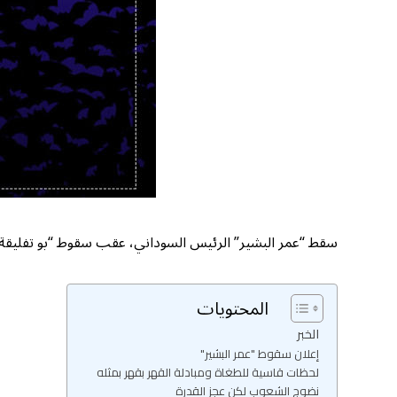
سقط “عمر البشير” الرئيس السوداني، عقب سقوط “بو تفليقة” ر
المحتويات
الخبر
إعلان سقوط "عمر البشير"
لحظات قاسية للطغاة ومبادلة القهر بقهر بمثله
نضوج الشعوب لكن عجز القدرة