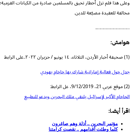
وعلى هذا فلم تزل أخطار تحيق بالمسلمين صادرة من الكيانات القزمية؛ 
مخالفة للعقيدة مضيّعة للدين.
…………………………..
هوامش:
(1) صحيفة أخبار الأردن،
الثلاثاء، ١٤ يونيو / حزيران ٢٠٢٢..على الرابط
جدل حول فعالية إماراتية شارك بها حاخام يهودي
(2) موقع عربي 21، 9/12/2019، عل الرابط:
الحاخام الأكبر لإسرائيل يلتقي ملك البحرين ويدعو للتطبيع
اقرأ أيضا:
مؤتمر البحرين .. أذلة وهم صاغرون
كلما وطئت أقدامهم .. نقصت كرامتنا