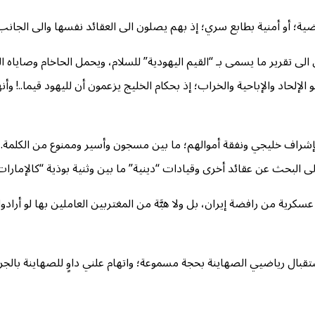
ية؛ أو أمنية بطابع سري؛ إذ بهم يصلون الى العقائد نفسها والى الجان
ى تقرير ما يسمى بـ “القيم اليهودية” للسلام، ويحمل الحاخام وصاياه ال
و الإلحاد والإباحية والخراب؛ إذ بحكام الخليج يزعمون أن لليهود قيما..! و
إشراف خليجي ونفقة أموالهم؛ ما بين مسجون وأسير وممنوع من الكلمة. فأ
ى البحث عن عقائد أخرى وقيادات “دينية” ما بين وثنية بوذية “كالإمارات” 
ية من رافضة إيران، بل ولا هبَّة من المغتربين العاملين بها لو أرادوا
تقبال رياضيي الصهاينة بحجة مسموعة؛ واتهام علني داوٍ للصهاينة بالجرائ