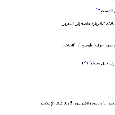
1
ل المسجد”
.
“كشف المراسل السياسي للقناة الإسرائيلية (12) أن “الحاخام الرئيسي للكيان الصهيوني “شلومو موشيه عمار” أنهى مساء الاثنين 9/12/2019 زيارة خاصة إلى البحرين،
دم إلى الأمام بدون خوف” وأوضح أن “الحاخام
2
لى جبل سيناء”. (
)
ن..! والعلماء الشرعيون..!! وبلا شك الإعلاميون