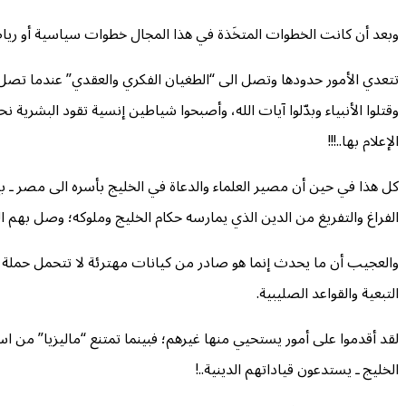
وبعد أن كانت الخطوات المتخَذة في هذا المجال خطوات سياسية أو رياض
تتعدي الأمور حدودها وتصل الى “الطغيان الفكري والعقدي” عندما تصل ال
وقتلوا الأنبياء وبدّلوا آيات الله، وأصبحوا شياطين إنسية تقود البشرية نح
الإعلام بها..!!!
كل هذا في حين أن مصير العلماء والدعاة في الخليج بأسره الى مصر ـ ب
الفراغ والتفريغ من الدين الذي يمارسه حكام الخليج وملوكه؛ وصل بهم ال
والعجيب أن ما يحدث إنما هو صادر من كيانات مهترئة لا تتحمل حملة عسكر
التبعية والقواعد الصليبية.
لقد أقدموا على أمور يستحيي منها غيرهم؛ فبينما تمتنع “ماليزيا” من اس
الخليج ـ يستدعون قياداتهم الدينية..!