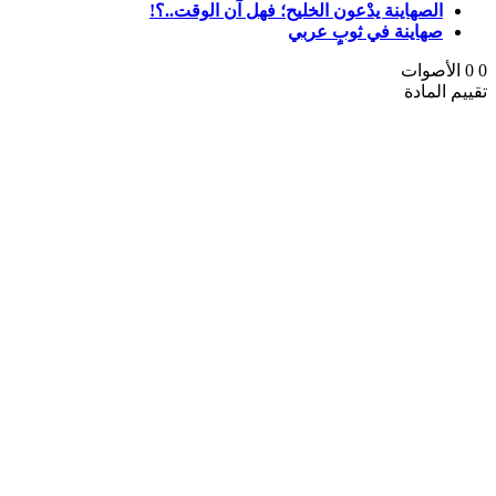
الصهاينة يدْعون الخليح؛ فهل آن الوقت..؟!
صهاينة في ثوبٍ عربي
0
0
الأصوات
تقييم المادة