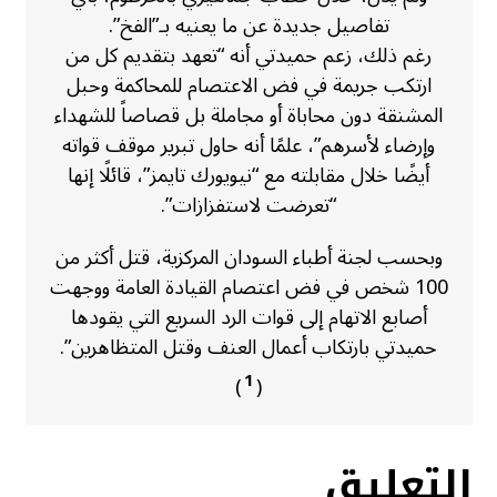
تفاصيل جديدة عن ما يعنيه بـ”الفخ”.
رغم ذلك، زعم حميدتي أنه “تعهد بتقديم كل من
ارتكب جريمة في فض الاعتصام للمحاكمة وحبل
المشنقة دون محاباة أو مجاملة بل قصاصاً للشهداء
وإرضاء لأسرهم”، علمًا أنه حاول تبرير موقف قواته
أيضًا خلال مقابلته مع “نيويورك تايمز”، قائلًا إنها
“تعرضت لاستفزازات”.
وبحسب لجنة أطباء السودان المركزية، قتل أكثر من
100 شخص في فض اعتصام القيادة العامة ووجهت
أصابع الاتهام إلى قوات الرد السريع التي يقودها
حميدتي بارتكاب أعمال العنف وقتل المتظاهرين”.
1
)
(
التعليق