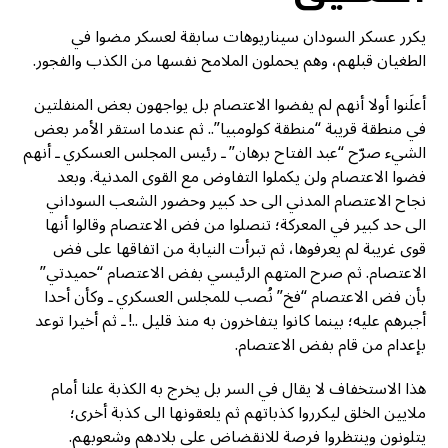
يكرر عسكر السودان سيناريوهات سابقة لعسكر مضوا في
الطغيان قبلهم، وهم يحملون الملامح نفسها من الكذب والفجور.
أعلَنوا أولا أنهم لم يفضوا الاعتصام بل يواجهون بعض المنفلتين
في منطقة قريبة “منطقة كولومبيا”.. ثم عندما استقر الأمر بعض
الشيء صرّح “عبد الفتاح برهان” ـ رئيس المجلس العسكري ـ أنهم
فضوا الاعتصام ولن يكملوا التفاوض مع القوى المدنية. وبعد
نجاح الاعتصام المدني الى حد كبير وحضور الشعب السوداني
الى حد كبير في المعركة؛ تنصلوا من فض الاعتصام وقالوا أنها
قوى غريبة لم يعرفوها، ثم تبرأت النيابة من اتفاقها على فض
الاعتصام. ثم صرح المتهم الرئيسي بفض الاعتصام “حميدتي”
بأن فض الاعتصام “فخ” نُصب للمجلس العسكري ـ وكأن أحدا
أجبرهم عليه؛ بينما كانوا يتفاخرون به منذ قليل ..! ـ ثم أخيرا توعد
بإعدام من قام بفض الاعتصام.
هذا الاستخفاف لا يقال في السر بل يخرج به الكذبة علنا أمام
ملايين الخلق ليكرروا كذباتهم ثم يلعقونها الى كذبة أخرى؛
يتلونون وينتظروا فرصة للانقضاض على بلادهم وشعوبهم.