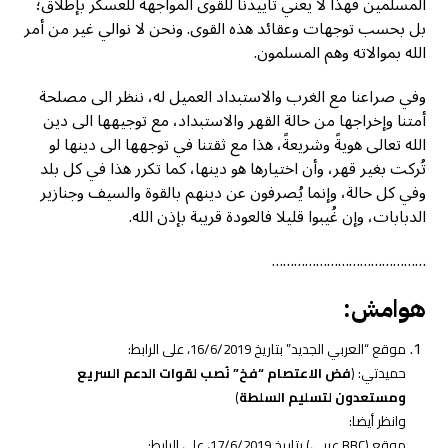
المسلمين فهذا لا يعني تأييدنا للقوى المواجهة للعسكر بإطلاق؛
بل بحسب توجهات وعقائد هذه القوى. ونحن لا نوالي غير من أمر
الله بموالاته وهم المسلمون.
وفي صراعنا مع الغرب والاستبداد العميل له، ننظر الى مصلحة
أمتنا وإخراجها من حالة القهر والاستبداد، مع توجيهها الى دين
الله تعالى هويةً وشريعةً، هذا مع ثقتنا في توجهها الى دينها لو
تُركت بغير قهر، وأن اختيارها هو دينها، كما تكرر هذا في كل بلد
وفي كل حالة، وإنما يُصرفون عن دينهم بالقوة والسيف وجنازير
الدبابات، وإن غُيبوا قليلا فالعودة قريبة بإذن الله.
……………………………………
هوامش:
موقع “العربي الجديد” بتاريخ 16/6/2019، على الرابط:
حميدتي: (
فض الاعتصام “فخ” نُصب لقوات الدعم السريع
ومستعدون لتسليم السلطة
)
وانظر أيضا:
موقع (BBC عربي) بتاريخ 17/6/2019، على الرابط: