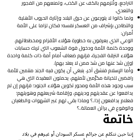
التراجع، وتُلزمهم بالكف عن الكذب، وتمنعهم من الفجور
والتعدي.
ولما كانوا لا يتورعون عن حرق البلاد وإثارة الحروب الأهلية
والتطاحن بإشراف من العسكر نفسه؛ فكان لزاما على الأمة
أمران:
الوعي الذي يعرفون به خطورة هؤلاء الأقزام ومخططاتهم.
ووحدة كلمة الأمة ودخول قوة الشعوب التي تربك حسابات
هؤلاء النزقة الفجرة، فإنهم ضعاف أمام أمة ذات كلمة واحدة
(وإن شذ عنها من شذ ممن لا يعتد بهم).
وأما الإسلام فنسَق آخر، ينبغي أن يكون فيه الجند منتمين للأمة
رافضين للخيانة مكرِّمين لأمتهم، يحملون العقيدة التي هي
سبب وجود هذه الأمة ومحور تكوين هؤلاء الجنود؛ فإنهم إن لم
يدافعوا عن عقديتهم ودينهم، وإقامة شريعتهم وهويتهم؛
فعلام يدافعون إذا..؟ وماذا بقي لهم غير الشهوات والطغيان
والوقوع في براثن العمالة..؟
خاتمة
إننا حين نتكلم عن جرائم عسكر السودان أو غيرهم في بلاد