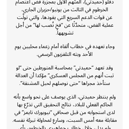
دقلو (حميدتي)، المتّهم الأول بمجزرة فض اعتصام
الخرطوم في الثالث من يونيو/حزيران الجاري،
عن قوات الدعم السريع التي يقودها، والتي تولّت
عملية الفض، متحدّثًا عن “فخٍ نُصب لها” من أجل
تشويهها.
وجاء تعهده في خطاب ألقاه أمام زعماء محليين يوم
الأحد وبثه التلفزيون الرسمي.
وقد تعهد “حميدتي” بمحاسبة المتورطين حتى “لو
ثبت أنهم من المجلس العسكري” مؤكدا أن العدالة
ستأخذ مجراها “حتى نوصلهم لحبل المشنقة”.
ولم ينتظر حميدتي، الذي يوصف على نحو واسع بأنه
الحاكم الفعلي للبلاد، نتائج التحقيق التي تذرّع بها
لدى استجوابه من قبل صحافي “نيويورك تايمز” في
مقابلة معه أمس السبت، وسارع لمحاولة تبرئة نفسه.
ولم يدل، خلال خطاب جماهيري بالخرطوم، بأي