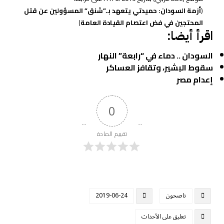
(
أزمة السودان: حميدتي يتعهد بـ”شنق” المسؤولين عن قتل
المحتجين في فض اعتصام القيادة العامة
)
اقرأ أيضا:
السودان .. دماء في “رابعة” النهار
سقوط البشير، وتقافز العساكر
إعدام مصر
0
تقييم المادة
ناصحون
2019-06-24
تعليق على الأحداث