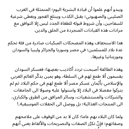
ويبدو أنهم علموا أن قيادة البشرية اليوم؛ المتمثلة في الغرب
الصليبي والصهيوني؛ يقبل الكذب ويبتلع الفجور ويعطي شرعية
للسفاحين، وأن شروط قبوله للطغاة الجدد ليس إلا التوافق مع
مرادات هذه القيادات المتجردة من الخلق والدين.
هذا الاستخفاف وهذه المضحكات المبكيات صادرة من فئة تحكم
عدة بلاد للمسلمين؛ في مصر وسوريا والجزائر وليبيا والسودان
وموريتانيا وغيرها..
وهذه الطائفة أصبحت تردد أكاذيب بعضِها؛ فعسكر السودان
يقسمون ألا طمع لهم في السلطة، وهو يمين يذكّر العالم العربي
والإسلامي بأَيْمان عسكر مصر ألا طمع لهم في حكم البلاد ثم لم
يتركوا مفصلا في البلاد إلا واستولوا عليه وصولا الى الجامعات
والشركات والمستشفيات، وسائر المرافق من الطرق والكباري،
الى المنتجات الغذائية؛ بل ووصل الى الحفلات الموسيقية..!
ولما كان البلاء بهم عاما؛ كان لا بد من الوقوف على ملامحهم
وصفاتهم؛ فإنّ تكرُر الصفات والتصريحات والألفاظ يعني أنهم