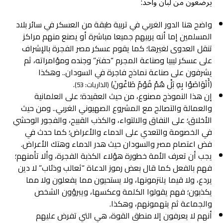
يرضعون من لُبان واحد:
واضح هنا الدور الغربي في تربية طبقة من العسكر في سائر بلاد
المسلمين إما أنه يربيهم جميعا مباشرة أو يصنع منهم مراكز
تنقل العدوى لغيرها؛ كما يقوم عسكر مصر الفجرة بالإشراف
على عسكر ليبيا وصناعة المجرم “حفتر” وجنده ومؤامراته، ثم
يشرفون على صناعة نماذج فاجرة في السودان.. وهكذا
﴿أَتَوَاصَوْا بِهِ بَلْ هُمْ قَوْمٌ طَاغُونَ﴾
.
(الذاريات: 53)
إن هذا النموذج مصنوع، من حيث العقيدة؛ على العلمانية
والعمالة والتصالح مع المشروع الصهيوني الغربي.. ومن حيث
الأخلاق؛ على النفاق والالتواء، والكذب القبيح، والفجور الوحشي
في الخصومة والتعدي على الدماء والأعراض؛ كما حدث في
فض اعتصام مصر والسودان حيث هدر الدماء وهتك الأعراض.
يجب أن تعرف الأمة خطورة هؤلاء الكذبة الفجرة، وألا تأمنهم؛
فهم بالفعل كما قال بعض رموز الدعاة “ثعالب وذئاب” لا دين
يردع، ولا قيما يلتزمونها، ولا يستحيون مما يفعلون ولا مما
يكذبون؛ فهم يقولوا الكلمة وعكسها، ويبرؤون الشخص
والجماعة ثم يتهمونهم، وهكذا.
أنهم لا يعرفون إلا منطق القوة، هي التي تفرض عليهم