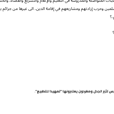
كبات المتواصلة والمدروسة في التعليم والإعلام والتشريع والقضاء، والح
مسلمين وحرب إرادتهم ومشاريعهم في إقامة الدين.. الى غيرها من جرائم 
.؟
 تثير الجدل ومغردون يعتبرونها “تمهيدا للتطبيع”
.