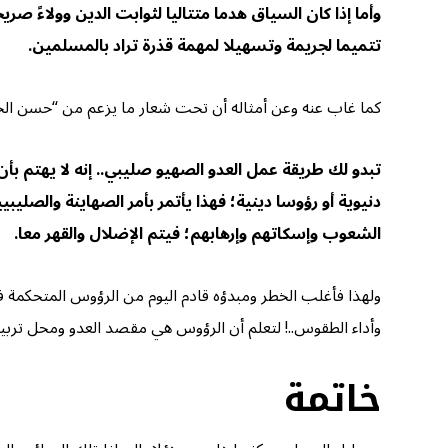
وأما إذا كان السياق هدما متتاليا لثوابت الدين وولاءً ص
تتميما لجريمة وتسهيلا لمهمة قذرة تراد بالمسلمين.
كما غاب عنه وعن أمثاله أن تحت شعار ما يزعم من “حسن الخُ
تبدو لك طريقة عمل العدو الصهيو صليبي.. إنه لا يهتم ب
دنيوية أو رؤوسا دينية؛ فهذا يأتمر بأمر الصهاينة والصل
الشعوب وإسكاتهم وإرهابهم؛ فيتم الإضلال والقهر معا.
ولهذا فأغلب الخطر ومبدؤه قادم اليوم من الرؤوس المتحكمة في ا
وأداء الطقوس..! لتعلم أن الرؤوس هي مقصد العدو ومحل تربيته
خاتمة