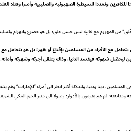
ريحا للكافرين وتمددا للسيطرة الصهيونية والصليبية وأسرا وقتلا ل
لق” من المهزوم مع غالبِه ليس حسن خلق؛ بل هو خضوع وانهزام وتسليم.
أن يتعامل مع الأفراد من المسلمين بإقناع أو بقهر؛ بل هو يتعامل
يبيين ليحصّل شهوته فيفسد الدنيا، وذاك يتلقى أجرته وشهرته وأمانه
لمسلمين، دينا ودنيا. وللدلالة أكثر انظر الى أمراء “الإمارات” وهم يذهب
 ومتابعته؛ ثم هم يقومون بالأدوار؛ وصولا الى منبر الحرم المكي الشريف