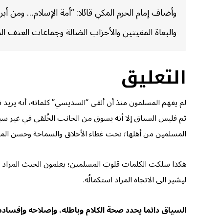
وأضاف إمام الحرم المكي قائلا: “أمة الإسلام… ومن أب
والبغاة المقيتين والأحزاب الضالة وجماعات العنف الم
التعليق
لم يفهم المسلمون منذ أن ألقى “السديسي” كلماته، أنه يريد تق
ثم فليس السياق إلا أنه يسوق من الجانب الخُلقي في غير سيا
المسلمين من أهلها؛ تحت غطاء الأخلاق والسماحة وحسن المعا
هكذا سلكت الكلمات قلوبَ المسلمين؛ يعلمون الخبث المراد به
ليشير الى الاتجاه المراد استكمالُه.
السياق دائما يحدد صحة الكلام وباطله، وإصلاحه وإفساده. ف