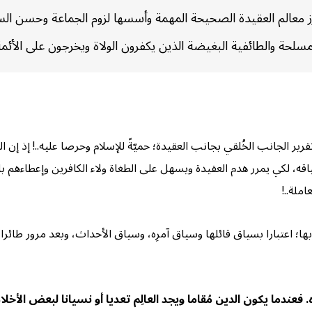
رز معالم العقيدة الصحيحة المهمة وأسسها لزوم الجماعة وحسن السم
سلحة والطائفية البغيضة الذين يكفرون الولاة ويخرجون على الأئمة
رير الجانب الخُلقي بجانب العقيدة؛ حميّةً للإسلام وحرصا عليه..! إذ إن
قه، لكي يمرر هدم العقيدة ويسهل على الطغاة ولاء الكافرين وإعطاءهم 
ملة..!
ا؛ اعتبارا بسياق قائلها وسياق آمرِه، وسياق الأحداث، وبعد مرور طائر
عندما يكون الدين مُقاما ويجد العالِم تعديا أو نسيانا لبعض الأخلا