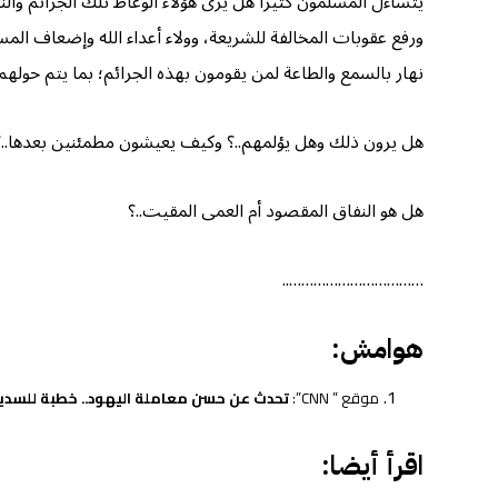
يتساءل المسلمون كثيرا هل يرى هؤلاء الوعاظ تلك الجرائم والن
ورفع عقوبات المخالفة للشريعة، وولاء أعداء الله وإضعاف ال
نهار بالسمع والطاعة لمن يقومون بهذه الجرائم؛ بما يتم حولهم.
هل يرون ذلك وهل يؤلمهم..؟ وكيف يعيشون مطمئنين بعدها..؟
هل هو النفاق المقصود أم العمى المقيت..؟
……………………………..
هوامش:
موقع ” CNN”:
تحدث عن حسن معاملة اليهود.. خطبة للسديس
اقرأ أيضا: