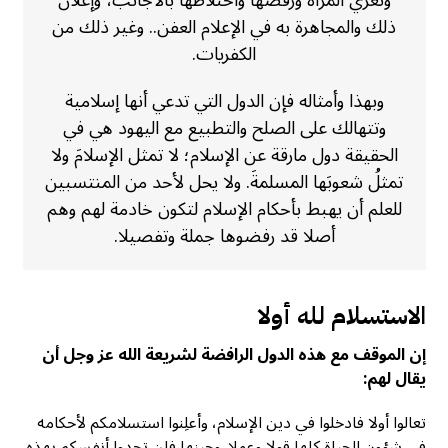
وتعري المرأة ورقصها واختلاطها بالأجانب، وإعلان
ذلك والمجاهرة به في الإعلام العفن.. وغير ذلك من
الكفريات.
وبهذا وأمثاله فإن الدول التي تدعي أنها إسلامية
وتتهالك على الصلح والتطبيع مع اليهود هي في
الحقيقة دول مارقة عن الإسلام؛ لا تمثل الإسلامَ ولا
تمثلُ شعوبَها المسلمةَ. ولا يحل لأحد من المنتسبين
للعلم أن يهبط بأحكام الإسلام لتكون خادمة لهم وهم
أصلا قد رفضوها جملة وتفصيلا.
الاستسلام لله أولا
إن الموقف مع هذه الدول الرافضة لشريعة الله عز وجل أن
يقال لهم:
تعالوا أولا فادخلوا في دين الإسلام، وأعلِنوا استسلامكم لأحكامه
في شؤون الحياة كلها قولا وعملا. وحينها فلن تجدوا أنفسكم بهذه