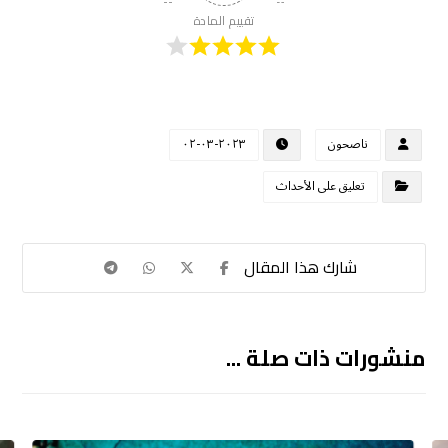
تقييم المادة
ناصحون
٢٠٢٣-٠٣-٠٢
تعليق على الأحداث
منشورات ذات صلة ...