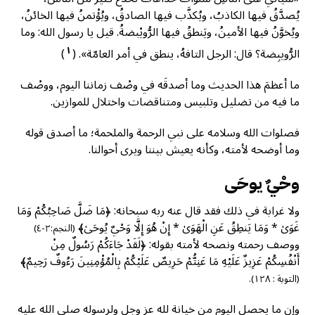
يُصدَّقُ فيها الكاذبُ، ويُكذَّب فيها الصادقُ، ويُؤْتمنُ فيها الخائنُ،
ويُخوَّنُ فيها الأمينُ، ويَنطقُ فيها الرُّويْبضةُ. قيل يا رسول الله: وما
١
الرُّويبِضة؟ قال: الرجل التافهُ، ينطق في أمر العامّة».
(
)
ما أعظمَ هذا الحديث وما أصدقَه في وصْف زماننا اليوم، ووصْف
ما فيه من تضليل وتلبيس ومتناقضات واختلال للموازين.
فصلوات الله وسلامه على نبي الرحمة والملحمة؛ ما أصدق قوله
وما أوضحه لأمته، وكأنه يعيش بيننا ويرى أحوالنا.
وحْيٌ يوحَى
ولا غرابة في ذلك فقد قال عنه ربه سبحانه: ﴿مَا ضَلَّ صَاحِبُكُمْ وَمَا
غَوَىٰ * وَمَا يَنطِقُ عَنِ الْهَوَىٰ * إِنْ هُوَ إِلَّا وَحْيٌ يُوحَىٰ﴾
(النجم:٢-٤)
ووصف رحمته ونصحه لأمته بقوله: ﴿لَقَدْ جَاءَكُمْ رَسُولٌ مِنْ
أَنْفُسِكُمْ عَزِيزٌ عَلَيْهِ مَا عَنِتُّمْ حَرِيصٌ عَلَيْكُمْ بِالْمُؤْمِنِينَ رَءُوفٌ رَحِيمٌ﴾
(التوبة : ١٢٨).
وإن ما يحصل اليوم من خيانة لله عز وجل ولرسوله صلى الله عليه