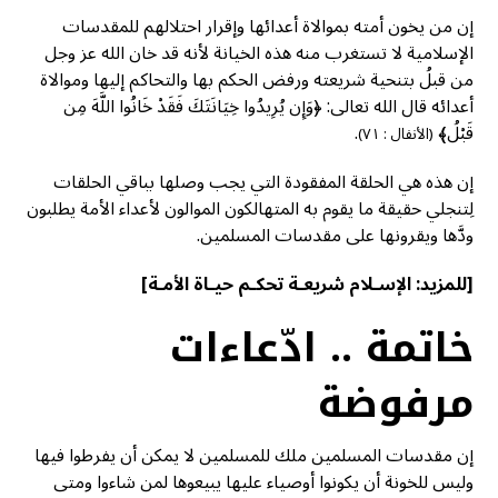
إن من يخون أمته بموالاة أعدائها وإقرار احتلالهم للمقدسات
الإسلامية لا تستغرب منه هذه الخيانة لأنه قد خان الله عز وجل
من قبلُ بتنحية شريعته ورفض الحكم بها والتحاكم إليها وموالاة
أعدائه قال الله تعالى: ﴿وَإِن يُرِيدُوا خِيَانَتَكَ فَقَدْ خَانُوا اللَّهَ مِن
قَبْلُ﴾
.
(الأنفال : ٧١)
إن هذه هي الحلقة المفقودة التي يجب وصلها بباقي الحلقات
لِتنجلي حقيقة ما يقوم به المتهالكون الموالون لأعداء الأمة يطلبون
ودَّها ويقرونها على مقدسات المسلمين.
[للمزيد:
الإسـلام شريعـة تحكـم حيـاة الأمـة
]
خاتمة .. ادّعاءات
مرفوضة
إن مقدسات المسلمين ملك للمسلمين لا يمكن أن يفرطوا فيها
وليس للخونة أن يكونوا أوصياء عليها يبيعوها لمن شاءوا ومتى