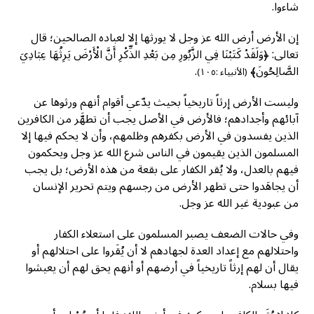
شاءوا.
إن الأرض أرض الله عز وجل لا يورثها إلا لعباده الصالحين؛ قال
تعالى: ﴿وَلَقَدْ كَتَبْنَا فِي الزَّبُورِ مِن بَعْدِ الذِّكْرِ أَنَّ الْأَرْضَ يَرِثُهَا عِبَادِيَ
الصَّالِحُونَ﴾
.
(الأنبياء :١٠٥)
وليست الأرض إرثاً تاريخياً بحيث يدّعي أقوام أنهم ورثوها عن
آبائهم وأجدادهم؛ فالأرض في الأصل يجب أن تطهَّر من الكافرين
الذين يفسدون في الأرض بكفرهم وظلمهم، وأن لا يحكم فيها إلا
المسلمون الذين يقيمون في الناس شرع الله عز وجل ويحكمون
فيهم بالعدل، ولا يُقر الكفار على بقعة من هذه الأرض؛ بل يجب
أن يجاهَدوا حتى تطهر الأرض من رجسهم ويتم تحرير الإنسان
من عبودية غير الله عز وجل.
وفي حالات الضعف يصبر المسلمون على استعلاء الكفار
واحتلالهم مع إعداد العدة لجهادهم لا أن يُقَروا على احتلالهم أو
يقال أن لهم إرثاً تاريخياً في أرضهم أو أنهم يحق لهم أن يعيشوا
فيها بسلام.