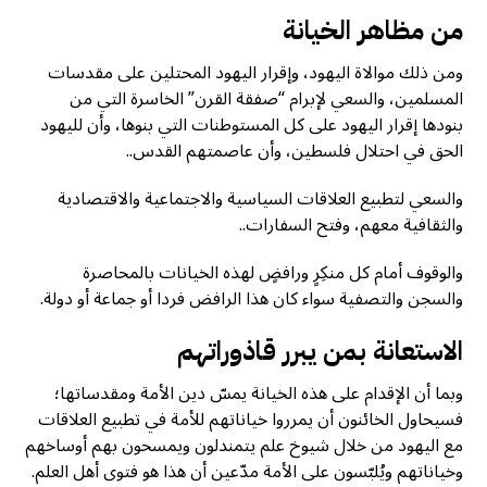
من مظاهر الخيانة
ومن ذلك موالاة اليهود، وإقرار اليهود المحتلين على مقدسات
المسلمين، والسعي لإبرام “صفقة القرن” الخاسرة التي من
بنودها إقرار اليهود على كل المستوطنات التي بنوها، وأن لليهود
الحق في احتلال فلسطين، وأن عاصمتهم القدس..
والسعي لتطبيع العلاقات السياسية والاجتماعية والاقتصادية
والثقافية معهم، وفتح السفارات..
والوقوف أمام كل منكِرٍ ورافضٍ لهذه الخيانات بالمحاصرة
والسجن والتصفية سواء كان هذا الرافض فردا أو جماعة أو دولة.
الاستعانة بمن يبرر قاذوراتهم
وبما أن الإقدام على هذه الخيانة يمسّ دين الأمة ومقدساتها؛
فسيحاول الخائنون أن يمرروا خياناتهم للأمة في تطبيع العلاقات
مع اليهود من خلال شيوخ علم يتمندلون ويمسحون بهم أوساخهم
وخياناتهم ويُلبّسون على الأمة مدّعين أن هذا هو فتوى أهل العلم.