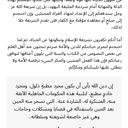
الذلة والمهانة أمام شرذمة الخليقة اليهود، بل إن شريعة الله عز
وجل ستدفعكم إلى الإعداد لجهاد الغزاة المحتلين. وإن احتجتم
إلى صلحٍ أو معاهدة مؤقتة مع الكفار فلن تعدم الشريعة حَلا
لذلك..
أما أنكم تكفرون بشريعة الإسلام وتنحّونها عن الحياة، ثم لما
احتجتم لتمرير خيانتكم للدين والأمة صرتم تبحثون عند أهل العلم
عن بعض النصوص من الكتاب والسنة التي يلْوون أعناقها لتوافق
رغباتكم فإن هذا العمل المشين والمكر السيء ترفضه الأمة ولا
ينطلي عليها تلبيسُكم ومكرُكم.
إن دين الله يأبى أن يكون مجرد مطيةٍ ذلول، ومجرد
خادمٍ مطيع، لتلبية هذه الحكومات الجاهلية الآبقة
منه، المتنكرة له، الشاردة عنه.. التي تسخر منه الحين
بعد الحين باستفتائه في قضايا ومشكلات وحاجات
وهي غير خاضعة لشريعته وسلطانه..