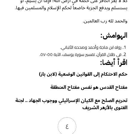
كلا لا يُقَر الكافر على حكمه في أرض الله؛ فإما أن يُسْلِم، أو
يستسلم ويدفع الجزية خاضعاً لحكم الإسلام والمسلمين فيها.
والحمد لله رب العالمين.
الهوامش:
رواه ابن ماجة وأحمد وصححه الألباني.
في ظلال القرآن، تفسير سورة يوسف، الآية ٥٥-٥٧.
اقرأ أيضا:
حكم الاحتكام إلى القوانين الوضعية (لابن باز)
مفتاح القدس هو نفس مفتاح المنطقة
تحريم الصلح مع الكيان الإسرائيلي ووجوب الجهاد .. لجنة
الفتوى بالأزهر الشريف
٤