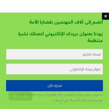
انضم إلى آلاف المهتمين بقضايا الأمة
زودنا بعنوان بريدك الإلكتروني لتصلك نشرة
منتظمة
اشترك الآن
نستخدم عنوان بريدك للتواصل معك فقط ولا نسمح بمشاركته مع أي
يستخدم هذا الموقع الكوكيز لتحسين تجربة المستخدم.
قبول وإغلاق
جهة
ويمكنك إلغاء الاشتراك في أي وقت