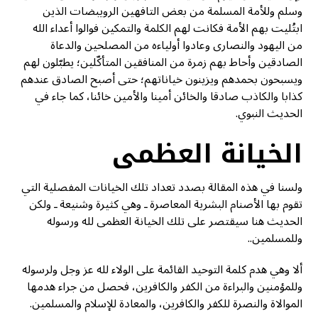
وسلم وللأمة المسلمة من بعض التافهين الرويبضات الذين
ابتُليت بهم الأمة فكانت لهم الكلمة والتمكين فوالوا أعداء الله
من اليهود والنصارى وعادوا أولياءه من المصلحين والدعاة
الصادقين وأحاط بهم زمرة من المنافقين المتأكّلين؛ يطبّلون لهم
ويسبحون بحمدهم ويزينون خياناتهم؛ حتى أصبح الصادق عندهم
كذابا والكاذب صادقا والخائن أمينا والأمين خائنا، كما جاء في
الحديث النبوي.
الخيانة العظمى
ولسنا في هذه المقالة بصدد تعداد تلك الخيانات المفصلية التي
تقوم بها الأصنام البشرية المعاصرة ـ وهي كثيرة وشنيعة ـ ولكن
الحديث هنا سيقتصر على تلك الخيانة العظمى لله ورسوله
وللمسلمين..
ألا وهي هدم كلمة التوحيد القائمة على الولاء لله عز وجل ولرسوله
وللمؤمنين والبراءة من الكفر والكافرين، فحصل من جراء هدمها
الموالاة والنصرة للكفر والكافرين، والمعادة للإسلام والمسلمين.