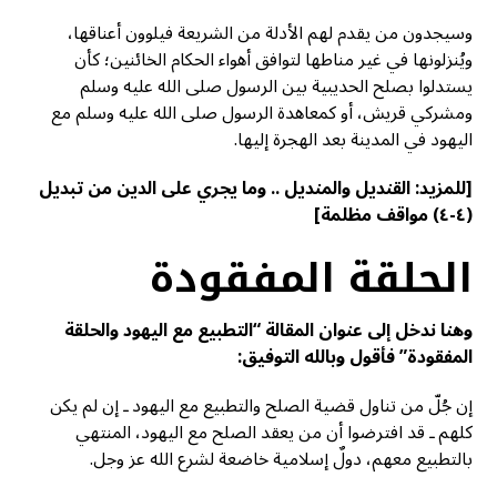
وسيجدون من يقدم لهم الأدلة من الشريعة فيلوون أعناقها،
ويُنزلونها في غير مناطها لتوافق أهواء الحكام الخائنين؛ كأن
يستدلوا بصلح الحديبية بين الرسول صلى الله عليه وسلم
ومشركي قريش، أو كمعاهدة الرسول صلى الله عليه وسلم مع
اليهود في المدينة بعد الهجرة إليها.
[للمزيد:
القنديل والمنديل .. وما يجري على الدين من تبديل
(٤-٤) مواقف مظلمة
]
الحلقة المفقودة
وهنا ندخل إلى عنوان المقالة “التطبيع مع اليهود والحلقة
المفقودة” فأقول وبالله التوفيق:
إن جُلّ من تناول قضية الصلح والتطبيع مع اليهود ـ إن لم يكن
كلهم ـ قد افترضوا أن من يعقد الصلح مع اليهود، المنتهي
بالتطبيع معهم، دولٌ إسلامية خاضعة لشرع الله عز وجل.