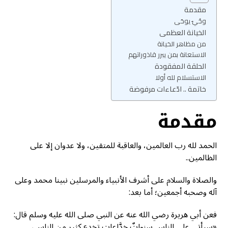
مقدمة
وحْيٌ يوحَى
الخيانة العظمى
من مظاهر الخيانة
الاستعانة بمن يبرر قاذوراتهم
الحلقة المفقودة
الاستسلام لله أولا
خاتمة .. ادّعاءات مرفوضة
مقدمة
الحمد لله رب العالمين، والعاقبة للمتقين، ولا عدوان إلا على
الظالمين..
والصلاة والسلام على أشرف الأنبياء والمرسلين نبينا محمد وعلى
آله وصحبه أجمعين؛ أما بعد:
فعن أبي هريرة رضي الله عنه عن النبي صلى الله عليه وسلم قال:
«سيأتي على الناسِ سنواتٌ خدَّاعات تخدع كثير من الناس،