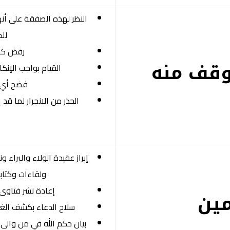
النظر لهذه الصفقة على أنها
لل
رفض كل 
موقف منه
القيام بواجب الإنك
فضح أي م
الحذر من الانجرار لما قد
إبراز عقيدة الولاء والبرا
ولقاءات وكتابا
إعادة نشر فتاوى 
مين
سلاح الدعاء بكشف الغم
بيان حكم الله في من والى