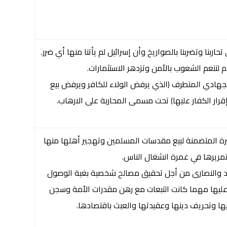
اربنا وتضربنا بالصواريخ وأن إسرائيل لم يأتنا منها أي ضرر.
م لتنعم الشعوب بالأمن وتزدهر الاستثمارات.
الجهادي المتطرف (الذي يرفض الولاء للكافر ويرفض بيع
ار الكفار عليها) تحت مسمى المحاربة على الارهاب.
ة المتضمنة لبيع مقدسات المسلمين وتهجير أهلها منها
مريرها في غمرة انشغال الناس.
ود والنصارى من أجل تحقيق مصالح شخصية بغية الوصول
 عليها مهما كانت التبعات مع رهن مقدرات الأمة وسجن
ا وتحريف دينها وعقيدتها والعبث باقتصادها.