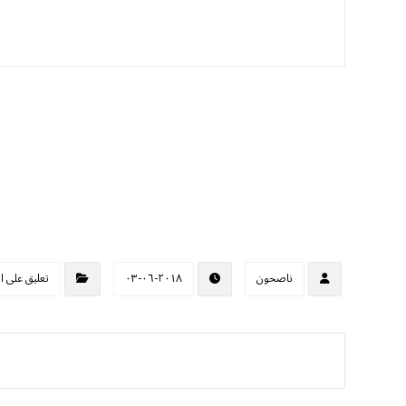
ناصحون
٢٠١٨-٠٦-٠٣
تعليق على ا