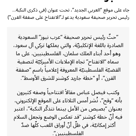
جاء على موقع “العربي الجديد”، تحت عنوان (في ذكرى النكبة…
رئيس تحرير صحيفة سعودية يدعو لـ”الانفتاح على صفقة القرن”)
“حثّ رئيس تحرير صحيفة “عرب نيوز” السعودية
الصادرة باللغة الإنكليزيّة، والتي يملكها تركي آل سعود،
وهو أحد أبناء الملك سلمان، الفلسطينيين، على ما
سماه “الانفتاح” تجاه الإملاءات الأميركيّة لتصفية
القضيّة الفلسطينيّة المعروفة إعلامياً باسم “صفقة
القرن”، أو “خطة جاريد كوشنر للشرق الأوسط”.
وكتب فيصل عباس مقالاً افتتاحياً وصفه كثيرون
بأنه “وقح”، نُشر أمس الثلاثاء على الموقع الإلكتروني،
بعنوان “بصيص من الأمل بينما نتذكّر النكبة”، اعتبر
فيه أنّ خطة كوشنر “قد تعكس الوضع وتجعل السلام
أكثر إمكانيّة، في ظلّ أنّ أوراق اللعب كلّها ضدّ
الفلسطينيين”.