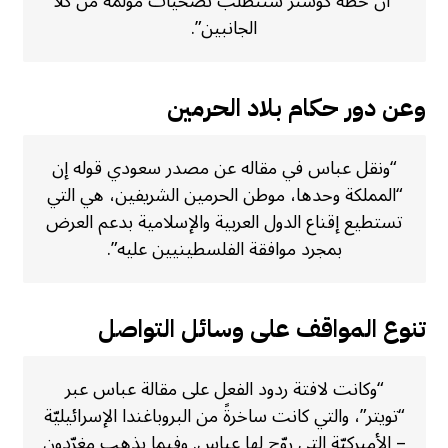
“أن خطة كوشنر ستتطلب تضحيات مؤلمة من كلا
الجانبين”.
وعن دور حكام بلاد الحرمين
“ونقل عباس في مقاله عن مصدر سعودي قوله إن
“المملكة وحدها، موطن الحرمين الشريفين، هي التي
تستطيع إقناع الدول العربية والإسلامية بدعم العرض
بمجرد موافقة الفلسطينيين عليه”.
تنوع المواقف على وسائل التواصل
“وكانت لافتة ردود الفعل على مقالة عباس عبر
“تويتر”، والتي كانت ساخرةً من البروباغندا الإسرائيليّة
– الأميركيّة التي روّج لها عباس. وفيما يذهب مغرّدون