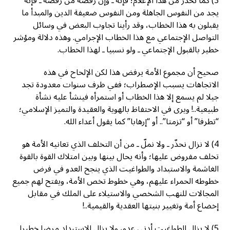
3) كما نحذر من هذا الإعلام؛ فإنه ـ وإن رفضه من رفضه ـ فإنه
يجد من النفوس الجاهلة ومن النفوس ضعيفة الدين والمبدأ ما
يقبلون به هذا الخطاب، وقد رأينا تجاوب البعض في وسائل
التواصل الإجتماعي مع هذا الخطاب الإجرامي. وهذه دلالة ومؤشر
خطير بالقبول الإجتماعي ـ ولو نسبيا ـ لهذا الخطاب.
صحيح أن مجموع الأمة يرفض هذا لكن الإلحاح في هذه
الاتجاهات يسبب الإضطراب؛ ففي ظرف سنوات معدودة تجد
جيلا لم يسمع إلا هذا الخطاب أو استمرأه فينشأ عليه نشأة
طبيعية..! ويرى في الاحتفاظ بالهوية والعقيدة والتميز الإسلامي؛
“تطرفا” أو “تزمتا”.. أو “إرهابا” كما يقول أعداء الله.
4) لا نزال نحذّر ـ ولا نملّ ـ من أن التخلف الذي تعانيه الأمة هو
تخلف مفروض عليها؛ وأنه يحال بينها وبين امتلاك القوة بالقوة
الغاشمة والاستبداد والطواغيت الذي ينجح العدو في فرض
خطوطه الحمراء عليهم، وهي خطوط تخص الأمة، ويفتح لهم جميع
المجالات للنهب الشخصي والاستيلاء على الملك في مقابل
إخضاع أمة وتغيير بنيتها العقدية والقيمية..!
5) لا يزال الطواغيت أدنى عدو، ولا يزال الاستبداد مرضا خطيرا