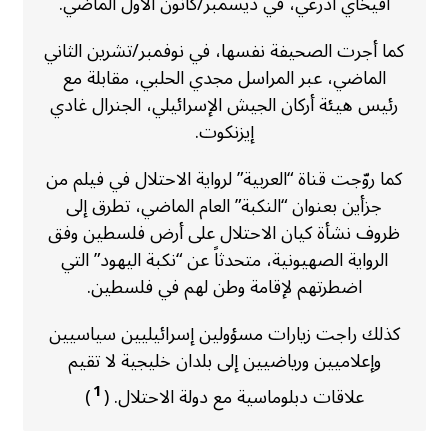
أفيخاي أدرعي، في ديسمبر/كانون الأول الماضي.
كما أجرت الصحيفة نفسها، في نوفمبر/تشرين الثاني
الماضي، عبر المراسل مجدي الحلبي، مقابلة مع
رئيس هيئة أركان الجيش الإسرائيلي، الجنرال غادي
إيزنكوت.
كما روّجت قناة “العربية” لرواية الاحتلال في فيلم من
جزأين بعنوان “النكبة” العام الماضي، تطرق إلى
ظروف نشأة كيان الاحتلال على أرض فلسطين وفق
الرواية الصهيونية، متحدثاً عن “نكبة اليهود” التي
اضطرتهم لإقامة وطن لهم في فلسطين.
كذلك راجت زيارات مسؤولين إسرائيليين سياسيين
وإعلاميين ورياضيين إلى بلدان خليجية لا تقيم
1
علاقات دبلوماسية مع دولة الاحتلال. (
)