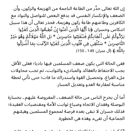
إن الله تعالى حذّر من الطاعة الناجمة من الهزيمة والركون، وأن
الضعف والإنكسار النفسي قد يدفع البعض للتواصل والتواد مع
الكافرين وطاعتهم طاعةَ ركون وهزيمة، فحذر تعالى أن هذا سبيل
انتكاس وخسران ﴿يَا أَيُّهَا الَّذِينَ آَمَنُوا إِنْ تُطِيعُوا الَّذِينَ كَفَرُوا
يَرُدُّوكُمْ عَلَى أَعْقَابِكُمْ فَتَنْقَلِبُوا خَاسِرِينَ * بَلِ اللَّهُ مَوْلَاكُمْ وَهُوَ خَيْرُ
النَّاصِرِينَ * سَنُلْقِي فِي قُلُوبِ الَّذِينَ كَفَرُوا الرُّعْبَ بِمَا أَشْرَكُوا
بِاللَّه..﴾
(آل عمران: 149 ـ 150)
ففي الحالة التي يكون ضعف المسلمين فيها باديا؛ فعلى الأقل
يجب الاحتفاظ بالعقائد والمباديء والثوابت، ثم تجب محاولات
ملء الفراغ، وتحصيل القوة واستدراك ما فات؛ حتى تأتي لحظة
مناسبة لمقارعة العدو وتعديل المسار.
أما أن يخرج الناس من حالة الضعف ـ المفروضة عليهم ـ بخسارة
البوصلة وفقدان الاتجاه وضياع ثوابت الأمة ومقتضيات العقيدة؛
فذلك خسران لا تبقى بعده فرصة لمجموع المسلمين وهيئتهم
الجماعية أن تفيء. وهذه هي الخطورة.