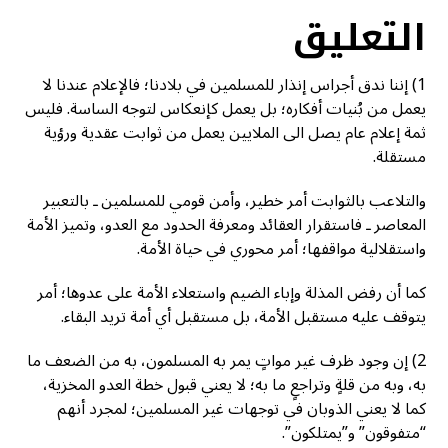
التعليق
1) إننا ندق أجراس إنذار للمسلمين في بلادنا؛ فالإعلام عندنا لا
يعمل من بُنيات أفكاره؛ بل يعمل كإنعكاس لتوجه الساسة. فليس
ثمة إعلام عام يصل الى الملايين يعمل من ثوابت عقدية ورؤية
مستقلة.
والتلاعب بالثوابت أمر خطير، وأمن قومي للمسلمين ـ بالتعبير
المعاصر ـ فاستقرار العقائد ومعرفة الحدود مع العدو، وتميز الأمة
واستقلالية مواقفها؛ أمر محوري في حياة الأمة.
كما أن رفض المذلة وإباء الضيم واستعلاء الأمة على عدوها؛ أمر
يتوقف عليه مستقبل الأمة، بل مستقبل أي أمة تريد البقاء.
2) إن وجود ظرف غير مواتٍ يمر به المسلمون، به من الضعف ما
به، وبه من قلةٍ وتراجعٍ ما به؛ لا يعني قبول خطة العدو المخزية،
كما لا يعني الذوبان في توجهات غير المسلمين؛ لمجرد أنهم
“متفوقون” و”يمتلكون”.