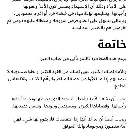
على الأمة؛ وذلك أن الاستبداد يضمن كون الأمة وعقولها
وأجيالها، وتعليمها وإعلامها؛ في قبضة فرد أو افراد معدودين،
وبالتالي يسهل على العدو فرض شروطه وإملاءاته عليهم؛ ومن ثم
يقومون هم بالتغيير المطلوب.
خاتمة
برغم هذه المخاطر؛ فالشر يأتي من غياب الخير.
والأمة تملك الكثير، فهي تملك من القوة الكثير. والطواغيت قِلة لا
قيمة لهم إذا ما تعرَّوا من حملة المباخر والوهْم الكذاب والانتفاش
الخادع.
يجب أن تشعر الأمة بالخطر الشديد الذي يحوطها ويحوط أبناءها
وأجيالها، وقضاياها الكبرى، ومستقبل وجودها، ويمس عقيدتها.
ويجب أيضا أن تدرك أنها إذا انتفضت فلا يقوم لها شيء فهي
أمة منصورة ومرحومة. والله الموفق