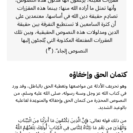
مقرَرات معينة، يزعمون أنها مدلول هذه النصوص،
وأنها تمثل ما أراده الله منها؛ بينما هذه المقرَرات
تصادِم حقيقة دين الله في أساسها، معتمدين على
أن كثرة السامعين لا تستطيع التفرقة بين حقيقة
الدين ومدلولات هذه النصوص الحقيقية، وبين تلك
المقررات المفتعلة المكذوبة التي يُلجئون إليها
٣
النصوص إلجاء”. (
)
كتمان الحق وإخفاؤه
وهو تحريف الأدلة عن مواضعها وتغطية الحق بالباطل، وقد ورد
في كتاب الله عز وجل وسنة رسوله، صلى الله عليه وسلم، من
النصوص المحذِرة من كتمان الحق وإخفائه والمتوعِدة لفاعليه
بالوعيد الشديد.
من ذلك قوله تعالى: ﴿إِنَّ الَّذِينَ يَكْتُمُونَ مَا أَنزَلْنَا مِنَ الْبَيِّنَاتِ
وَالْهُدَىٰ مِن بَعْدِ مَا بَيَّنَّاهُ لِلنَّاسِ فِي الْكِتَابِ ۙ أُولَٰئِكَ يَلْعَنُهُمُ اللَّهُ