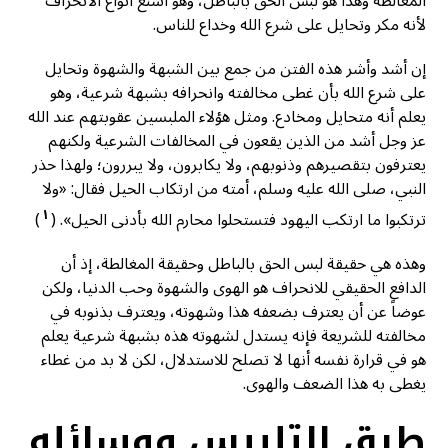
المغالطة وهذا هو لبس الحق بالباطل، وهو أشنع أنواع الانحراف
لأنه مكر وتحايل على شرع الله وخداع للناس.
إن أشد وأشر هذه الفتن من جمع بين الشبهة والشهوة وتحايل
على شرع الله بأن غطى مخالفته وانحرافه بشبهة شرعية، وهو
يعلم أنه متحايل ومخادع. ومثل هؤلاء الملبسين عقوبتهم عند الله
عز وجل أشد من الذين يقعون في المخالفات الشرعية ولكنهم
يعترفون بتقصيرهم وذنوبهم، ولا يكابرون، ولا يبررون؛ ولهذا حذر
النبي، صلى الله عليه وسلم، أمته من ارتكاب الحيل فقال: «ولا
١
ترتكبوا ما ارتكب اليهود فتستحلوا محارم الله بأدنى الحيل». (
)
وهذه هي حقيقة لبس الحق بالباطل وحقيقة المغالطة، إذ أن
الدافع الحقيقي للانحراف هو الهوى والشهوة وحب الدنيا، ولكن
عوضاً عن أن يعترف بضعفه هذا وشهوته، ويعترف بذنوبه في
مخالفته للشريعة فإنه يستدل لشهوته هذه بشبهة شرعية يعلم
هو في قرارة نفسه أنها لا تصلح للاستدلال، لكن لا بد من غطاء
يغطى به هذا الضعف والهوى.
طرق التلبيس ووسائله