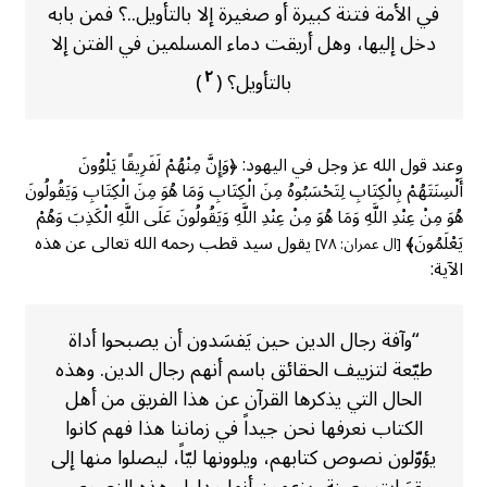
في الأمة فتنة كبيرة أو صغيرة إلا بالتأويل..؟ فمن بابه
دخل إليها، وهل أريقت دماء المسلمين في الفتن إلا
٢
بالتأويل؟ (
)
وعند قول الله عز وجل في اليهود: ﴿وَإِنَّ مِنْهُمْ لَفَرِيقًا يَلْوُونَ
أَلْسِنَتَهُمْ بِالْكِتَابِ لِتَحْسَبُوهُ مِنَ الْكِتَابِ وَمَا هُوَ مِنَ الْكِتَابِ وَيَقُولُونَ
هُوَ مِنْ عِنْدِ اللَّهِ وَمَا هُوَ مِنْ عِنْدِ اللَّهِ وَيَقُولُونَ عَلَى اللَّهِ الْكَذِبَ وَهُمْ
يَعْلَمُونَ﴾
يقول سيد قطب رحمه الله تعالى عن هذه
[ال عمران: ٧٨]
الآية:
“وآفة رجال الدين حين يَفسَدون أن يصبحوا أداة
طيّعة لتزييف الحقائق باسم أنهم رجال الدين. وهذه
الحال التي يذكرها القرآن عن هذا الفريق من أهل
الكتاب نعرفها نحن جيداً في زماننا هذا فهم كانوا
يؤوّلون نصوص كتابهم، ويلوونها ليّاً، ليصلوا منها إلى