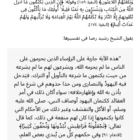
وَيَلْعَنُهُمُ اللَّاعِنُونَ﴾
وقوله: ﴿إِنَّ الَّذِينَ يَكْتُمُونَ مَا أَنزَلَ
[البقرة: ١٥٩]
اللَّهُ مِنَ الْكِتَابِ وَيَشْتَرُونَ بِهِ ثَمَنًا قَلِيلًا ۙ أُولَٰئِكَ مَا يَأْكُلُونَ فِي
بُطُونِهِمْ إِلَّا النَّارَ وَلَا يُكَلِّمُهُمُ اللَّهُ يَوْمَ الْقِيَامَةِ وَلَا يُزَكِّيهِمْ وَلَهُمْ
عَذَابٌ أَلِيمٌ﴾
.
[البقرة: ١٧٤]
يقول الشيخ رشيد رضا في تفسيرها:
“هذه الآية جارية على الرؤساء الذين يحرمون على
الناس ما لم يحرمه الله، ويشرعون لهم ما لم يشرعه
من حيث يكتمون ما شرعه بالتأويل أو الترك، فيَدخل
فيه اليهودُ والنصارى ومن حذا حذوهم في شرع ما لم
يأذن به الله وإظهارخلافه؛ سواء أكان ذلك في أمر
العقائد ككتمان اليهود أوصاف النبي، صلى الله عليه
وسلم، أو الأكل والتقشف وغير ذلك من الأحكام التي
كانوا يكتمونها إذا كان لهم منفعة في ذلك، كما قال
تعالى: ﴿تَجْعَلُونَهُ قَرَاطِيسَ تُبْدُونَهَا وَتُخْفُونَ كَثِيرًا﴾
وفي حكمهم كلُ من يُبدي بعض العلم،
[الانعام: ٩١]