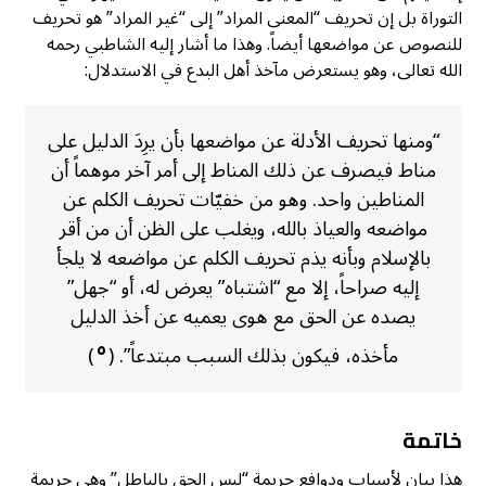
التوراة بل إن تحريف “المعنى المراد” إلى “غير المراد” هو تحريف
للنصوص عن مواضعها أيضاً. وهذا ما أشار إليه الشاطبي رحمه
الله تعالى، وهو يستعرض مآخذ أهل البدع في الاستدلال:
“ومنها تحريف الأدلة عن مواضعها بأن يرِدَ الدليل على
مناط فيصرف عن ذلك المناط إلى أمر آخر موهماً أن
المناطين واحد. وهو من خفيّات تحريف الكلم عن
مواضعه والعياذ بالله، ويغلب على الظن أن من أقر
بالإسلام وبأنه يذم تحريف الكلم عن مواضعه لا يلجأ
إليه صراحاً، إلا مع “اشتباه” يعرض له، أو “جهل”
يصده عن الحق مع هوى يعميه عن أخذ الدليل
٥
مأخذه، فيكون بذلك السبب مبتدعاً”. (
)
خاتمة
هذا بيان لأسباب ودوافع جريمة “لبس الحق بالباطل” وهي جريمة