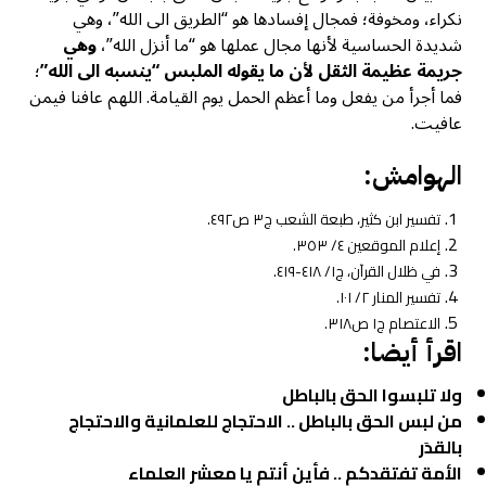
نكراء، ومخوفة؛ فمجال إفسادها هو “الطريق الى الله”، وهي
شديدة الحساسية لأنها مجال عملها هو “ما أنزل الله”،
وهي
جريمة عظيمة الثقل لأن ما يقوله الملبس “ينسبه الى الله”
؛
فما أجرأ من يفعل وما أعظم الحمل يوم القيامة. اللهم عافنا فيمن
عافيت.
الهوامش:
تفسير ابن كثير، طبعة الشعب ج٣ ص٤٩٢.
إعلام الموقعين ٤/ ٣٥٣.
في ظلال القرآن، ج١/ ٤١٨-٤١٩.
تفسير المنار ٢/ ١٠١.
الاعتصام ج١ ص٣١٨.
اقرأ أيضا:
ولا تلبسوا الحق بالباطل
من لبس الحق بالباطل .. الاحتجاج للعلمانية والاحتجاج
بالقدَر
الأمة تفتقدكم .. فأين أنتم يا معشر العلماء