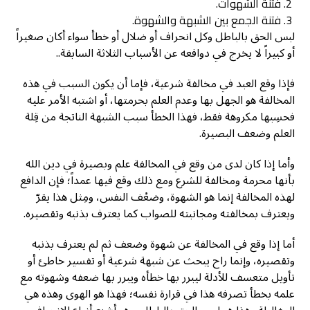
فتنة الشهوات.
فتنة الجمع بين الشبهة والشهوة.
لبس الحق بالباطل وكل انحراف أو ضلال أو خطأ سواء أكان صغيراً
أو كبيراً لا يخرج في دوافعه عن الأسباب الثلاثة السابقة..
فإذا وقع العبد في مخالفة شرعية، فإما أن يكون السبب في هذه
المخالفة هو الجهل بها وعدم العلم بحرمتها، أو اشتبه الأمر عليه
فحسِبها مكروهة فقط، فهذا الخطأ سبب الشبهة الناتجة من قِلة
العلم وضعف البصيرة.
وأما إذا كان لدى من وقع في المخالفة علم وبصيرة في دين الله
بأنها محرمة ومخالفة للشرع ومع ذلك وقع فيها عمداً؛ فإن الدافع
لهذه المخالفة إنما هو الشهوة، وضعْف النفس، ومِثل هذا يقرّ
ويعترف بمخالفته ومجانبته للصواب كما يعترف بذنبه وتقصيره.
أما إذا وقع في المخالفة عن شهوة وضعف ثم لم يعترف بذنبه
وتقصيره، وإنما راح يبحث عن شبهة شرعية أو تفسير خاطئ أو
تأويل متعسف للأدلة ليبرر بها خطأه ويبرر بها ضعفه وشهوته مع
علمه بخطأ تصرفه هذا في قرارة نفسه؛ فهذا هو الهوى وهذه هي