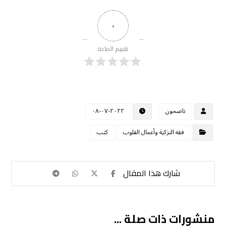
٠
تقييم المادة
ناصحون
٢٠٢٢-٠٧-٠٨
فقه التزكية وأعمال القلوب
كتب
منشورات ذات صلة ...