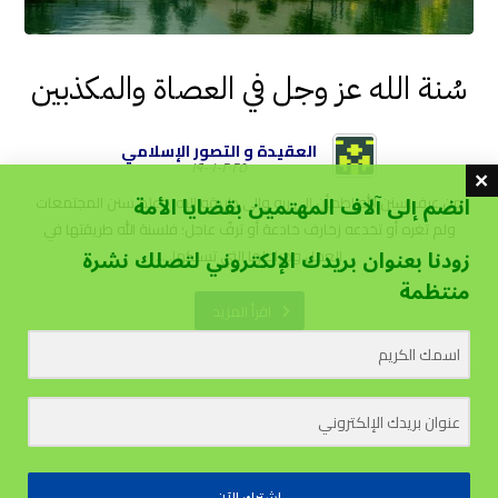
سُنة الله عز وجل في العصاة والمكذبين
العقيدة و التصور الإسلامي
٢٠٢٥-٠١-١٩
انضم إلى آلاف المهتمين بقضايا الأمة
من عرف سنن الله اطمأن الى ربه والى طريقه اليه، وعلم سنن المجتمعات
ولم تغره أو تخدعه زخارف خادعة أو ترفٌ عاجل؛ فلسنة الله طريقتها في
زودنا بعنوان بريدك الإلكتروني لتصلك نشرة
العمل ومراحلها التي تسلكها. ...
منتظمة
اقرأ المزيد