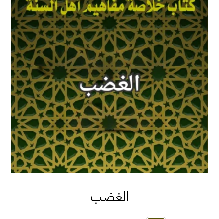
الغضب