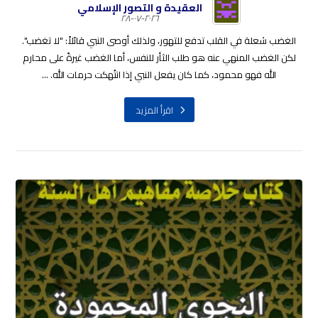
العقيدة و التصور الإسلامي
٢٠٢٦-٠٧-٢٨
الغضب شعلة في القلب تدفع للتهور، ولذلك أوصى النبي قائلاً: "لا تغضب".
لكن الغضب المنهي عنه هو طلب الثأر للنفس، أما الغضب غيرةً على محارم
الله فهو محمود، كما كان يفعل النبي إذا انتُهكت حرمات الله. ...
اقرأ المزيد