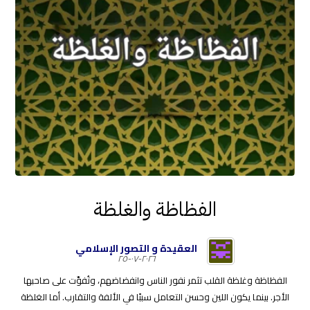
الفظاظة والغلظة
العقيدة و التصور الإسلامي
٢٠٢٦-٠٧-٢٥
الفظاظة وغلظة القلب تثمر نفور الناس وانفضاضهم، وتُفوِّت على صاحبها
الأجر. بينما يكون اللين وحسن التعامل سببًا في الألفة والتقارب. أما الغلظة