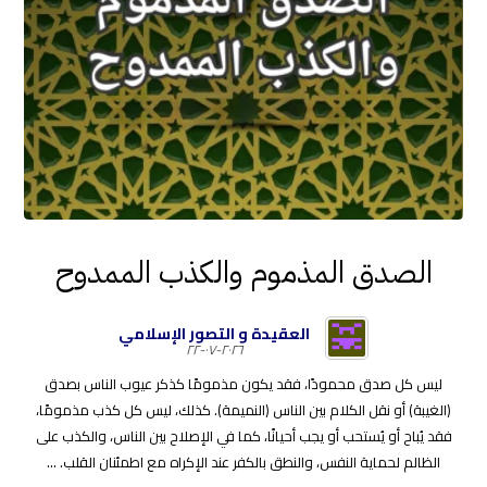
الصدق المذموم والكذب الممدوح
العقيدة و التصور الإسلامي
٢٠٢٦-٠٧-٢٢
ليس كل صدق محمودًا، فقد يكون مذمومًا كذكر عيوب الناس بصدق
(الغيبة) أو نقل الكلام بين الناس (النميمة). كذلك، ليس كل كذب مذمومًا،
فقد يُباح أو يُستحب أو يجب أحيانًا، كما في الإصلاح بين الناس، والكذب على
الظالم لحماية النفس، والنطق بالكفر عند الإكراه مع اطمئنان القلب. ...