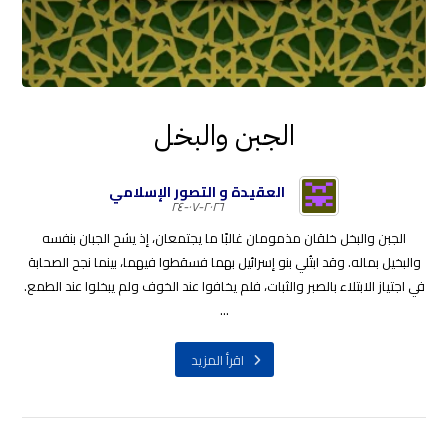
الجبن والبخل
العقيدة و التصور الإسلامي
٢٠٢٦-٠٧-٢٤
الجبن والبخل خلقان مذمومان غالبًا ما يجتمعان، إذ يشح الجبان بنفسه
والبخيل بماله. وقد ابتُلي بنو إسرائيل بهما فسقطوا فيهما، بينما نجح الصحابة
في اجتياز الابتلاء بالصبر والثبات، فلم يخافوا عند الخوف ولم يبخلوا عند الطمع.
...
اقرأ المزيد