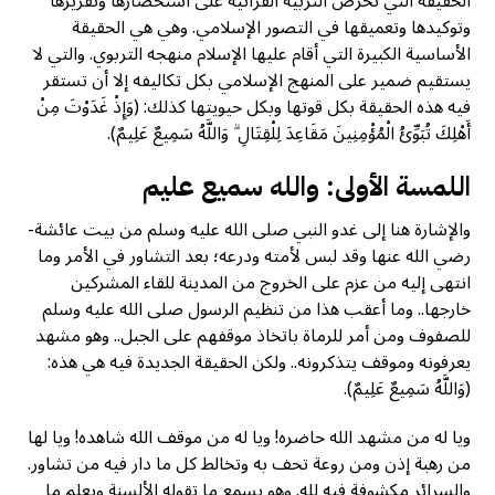
الحقيقة التي تحرص التربية القرآنية على استحضارها وتقريرها
وتوكيدها وتعميقها في التصور الإسلامي. وهي هي الحقيقة
الأساسية الكبيرة التي أقام عليها الإسلام منهجه التربوي. والتي لا
يستقيم ضمير على المنهج الإسلامي بكل تكاليفه إلا أن تستقر
فيه هذه الحقيقة بكل قوتها وبكل حيويتها كذلك: (وَإِذْ غَدَوْتَ مِنْ
أَهْلِكَ تُبَوِّئُ الْمُؤْمِنِينَ مَقَاعِدَ لِلْقِتَالِ ۗ وَاللَّهُ سَمِيعٌ عَلِيمٌ).
اللمسة الأولى: والله سميع عليم
والإشارة هنا إلى غدو النبي صلى الله عليه وسلم من بيت عائشة-
رضي الله عنها وقد لبس لأمته ودرعه؛ بعد التشاور في الأمر وما
انتهى إليه من عزم على الخروج من المدينة للقاء المشركين
خارجها.. وما أعقب هذا من تنظيم الرسول صلى الله عليه وسلم
للصفوف ومن أمر للرماة باتخاذ موقفهم على الجبل.. وهو مشهد
يعرفونه وموقف يتذكرونه.. ولكن الحقيقة الجديدة فيه هي هذه:
(وَاللَّهُ سَمِيعٌ عَلِيمٌ).
ويا له من مشهد الله حاضره! ويا له من موقف الله شاهده! ويا لها
من رهبة إذن ومن روعة تحف به وتخالط كل ما دار فيه من تشاور.
والسرائر مكشوفة فيه لله. وهو يسمع ما تقوله الألسنة ويعلم ما