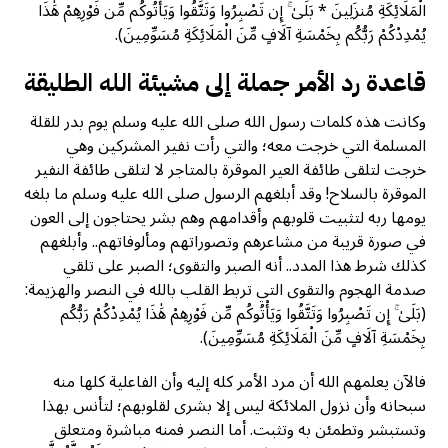
الْمَلَائِكَةِ مُنزَلِينَ * بَلَىٰ ۚ إِن تَصْبِرُوا وَتَتَّقُوا وَيَأْتُوكُم مِّن فَوْرِهِمْ هَٰذَا
يُمْدِدْكُمْ رَبُّكُم بِخَمْسَةِ آلَافٍ مِّنَ الْمَلَائِكَةِ مُسَوِّمِينَ).
قاعدة رد الأمر جملة إلى مشيئة الله الطليقة
وكانت هذه كلمات رسول الله صلى الله عليه وسلم يوم بدر للقلة
المسلمة التي خرجت معه؛ والتي رأت نفير المشركين وهي
خرجت لتلقى طائفة العير الموقرة بالمتاجر لا لتلقى طائفة النفير
الموقرة بالسلاح! وقد أبلغهم الرسول صلى الله عليه وسلم ما بلغه
يومها ربه لتثبيت قلوبهم وأقدامهم وهم بشر يحتاجون إلى العون
في صورة قريبة من مشاعرهم وتصوراتهم ومألوفاتهم.. وأبلغهم
كذلك شرط هذا المدد.. أنه الصبر والتقوى؛ الصبر على تلقي
صدمة الهجوم والتقوى التي تربط القلب بالله في النصر والهزيمة:
(بَلَىٰ ۚ إِن تَصْبِرُوا وَتَتَّقُوا وَيَأْتُوكُم مِّن فَوْرِهِمْ هَٰذَا يُمْدِدْكُمْ رَبُّكُم
بِخَمْسَةِ آلَافٍ مِّنَ الْمَلَائِكَةِ مُسَوِّمِينَ).
فالآن يعلمهم الله أن مرد الأمر كله إليه وأن الفاعلية كلها منه
سبحانه وأن نزول الملائكة ليس إلا بشرى لقلوبهم؛ لتأنس بهذا
وتستبشر وتطمئن به وتثبت. أما النصر فمنه مباشرة ومتعلق