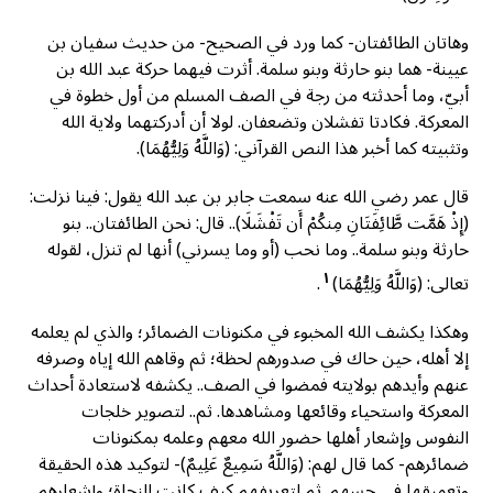
وهاتان الطائفتان- كما ورد في الصحيح- من حديث سفيان بن
عيينة- هما بنو حارثة وبنو سلمة. أثرت فيهما حركة عبد الله بن
أبيّ، وما أحدثته من رجة في الصف المسلم من أول خطوة في
المعركة. فكادتا تفشلان وتضعفان. لولا أن أدركتهما ولاية الله
وتثبيته كما أخبر هذا النص القرآني: (وَاللَّهُ وَلِيُّهُمَا).
قال عمر رضي الله عنه سمعت جابر بن عبد الله يقول: فينا نزلت:
(إِذْ هَمَّت طَّائِفَتَانِ مِنكُمْ أَن تَفْشَلَا).. قال: نحن الطائفتان.. بنو
حارثة وبنو سلمة.. وما نحب (أو وما يسرني) أنها لم تنزل، لقوله
١
تعالى: (وَاللَّهُ وَلِيُّهُمَا)
.
وهكذا يكشف الله المخبوء في مكنونات الضمائر؛ والذي لم يعلمه
إلا أهله، حين حاك في صدورهم لحظة؛ ثم وقاهم الله إياه وصرفه
عنهم وأيدهم بولايته فمضوا في الصف.. يكشفه لاستعادة أحداث
المعركة واستحياء وقائعها ومشاهدها. ثم.. لتصوير خلجات
النفوس وإشعار أهلها حضور الله معهم وعلمه بمكنونات
ضمائرهم- كما قال لهم: (وَاللَّهُ سَمِيعٌ عَلِيمٌ)- لتوكيد هذه الحقيقة
وتعميقها في حسهم. ثم لتعريفهم كيف كانت النجاة؛ وإشعارهم