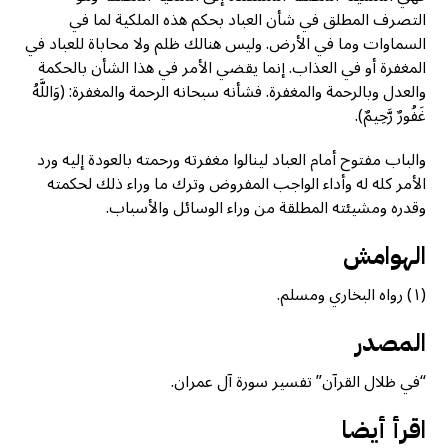
التصرف المطلق في شأن العباد بحكم هذه الملكية لما في
السماوات وما في الأرض. وليس هنالك ظلم ولا محاباة للعباد في
المغفرة أو في العذاب. إنما يقضي الأمر في هذا الشأن بالحكمة
والعدل وبالرحمة والمغفرة. فشأنه سبحانه الرحمة والمغفرة: (وَاللَّهُ
غَفُورٌ رَّحِيمٌ).
والباب مفتوح أمام العباد لينالوا مغفرته ورحمته بالعودة إليه ورد
الأمر كله له وأداء الواجب المفروض وترك ما وراء ذلك لحكمته
وقدره ومشيئته المطلقة من وراء الوسائل والأسباب.
الهوامش
(١) رواه البخاري ومسلم.
المصدر
“في ظلال القرآن” تفسير سورة آل عمران.
اقرأ أيضا