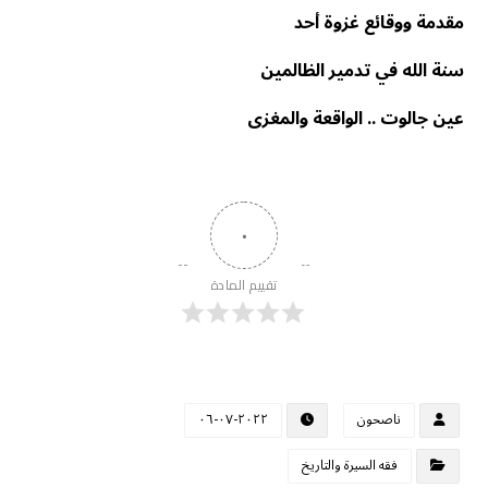
مقدمة ووقائع غزوة أحد
سنة الله في تدمير الظالمين
عين جالوت .. الواقعة والمغزى
٠
تقييم المادة
ناصحون
٢٠٢٢-٠٧-٠٦
فقه السيرة والتاريخ