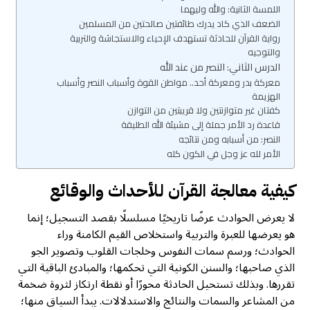
اللمسة الثانية: والله وليهما
الضعف الذي كاد يدرك طائفتين صالحتين من المسلمين
رواية القرآن للحادثة تستهدف الإحياء والاستجاشة والتربية
والتوجيه
الدرس الثاني: النصر من عند الله
معركة بدر ومعركة أحد.. مواطن القوة وأسباب النصر وأسباب
الهزيمة
كفتان غير متوازنتين ولا قريبتين من التوازن
قاعدة رد الأمر جملة إلى مشيئة الله الطليقة
النصر: من أسبابه ومن نتائجه
الأمر لله عز وجل في الكون كله
كيفية معالجة القرآن للأحداث والوقائع
لا يعرض الحوادث عرضًا تاريخيًا مسلسلًا بقصد التسجيل؛ إنما
هو يعرضها للعبرة والتربية واستخلاص القيم الكامنة وراء
الحوادث؛ ورسم سمات النفوس وخلجات القلوب وتصوير الجو
الذي صاحبها؛ والسنن الكونية التي تحكمها؛ والمبادئ الباقية التي
تقررها. وبذلك تستحيل الحادثة محورًا أو نقطة ارتكاز لثروة ضخمة
من المشاعر والسمات والنتائج والاستدلالات. يبدأ السياق منها؛