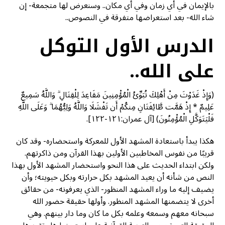
بالإيمان في أي زمان وفي أي مكان.. وسنعرض لها متجمعة- إن
شاء الله- بعد استعراضها متفرقة في النصوص..
الدرس الأول التوكل
على الله..
(وَإِذْ غَدَوْتَ مِنْ أَهْلِكَ تُبَوِّئُ الْمُؤْمِنِينَ مَقَاعِدَ لِلْقِتَالِ ۗ وَاللَّهُ سَمِيعٌ
عَلِيمٌ * إِذْ هَمَّت طَّائِفَتَانِ مِنكُمْ أَن تَفْشَلَا وَاللَّهُ وَلِيُّهُمَا ۗ وَعَلَى اللَّهِ
فَلْيَتَوَكَّلِ الْمُؤْمِنُونَ) [آل عمران:١٢١-١٢٢].
هكذا يبدأ باستعادة المشهد الأول للمعركة واستحضاره- وقد كان
قريبًا من نفوس المخاطبين الأولين بهذا القرآن ومن ذاكرتهم.
ولكن ابتداء الحديث على هذا النحو واستحضار المشهد الأول بهذا
النص من شأنه أن يعيد المشهد بكل حرارته وبكل حيويته؛ وأن
يضيف إليه ما وراء المشهد المنظور- الذي يعرفونه- من حقائق
أخرى لا يتضمنها المشهد المنظور. وأولها حقيقة حضور الله
سبحانه معهم وسمعه وعلمه بكل ما كان وما دار بينهم. وهي