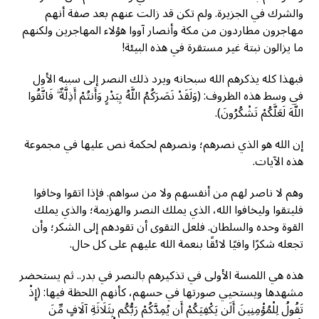
والشرك في الجزيرة. ولم تكن قد زالت عنهم بعد صفة أنهم
مهاجرون مطاردون من مكة وأنصار آووا هؤلاء المهاجرين ولكنهم
ما يزالون نبتة غير مستقرة في هذه البيئة!
فبهذا كله يذكرهم الله سبحانه ويرد ذلك النصر إلى سببه الأول
في وسط هذه الظروف: (وَلَقَدْ نَصَرَكُمُ اللَّهُ بِبَدْرٍ وَأَنتُمْ أَذِلَّةٌ ۖ فَاتَّقُوا
اللَّهَ لَعَلَّكُمْ تَشْكُرُونَ).
إن الله هو الذي نصرهم؛ ونصرهم لحكمة نص عليها في مجموعة
هذه الآيات.
وهم لا ناصر لهم من أنفسهم ولا من سواهم. فإذا اتقوا وخافوا
فليتقوا وليخافوا الله، الذي يملك النصر والهزيمة؛ والذي يملك
القوة وحده والسلطان. فلعل التقوى أن تقودهم إلى الشكر؛ وأن
تجعله شكرًا وافيًا لائقًا بنعمة الله عليهم على كل حال.
هذه هي اللمسة الأولى في تذكيرهم بالنصر في بدر.. ثم يستحضر
مشهدها ويستحيي صورتها في حسهم، كأنهم اللحظة فيها: (إِذْ
تَقُولُ لِلْمُؤْمِنِينَ أَلَن يَكْفِيَكُمْ أَن يُمِدَّكُمْ رَبُّكُم بِثَلَاثَةِ آلَافٍ مِّنَ