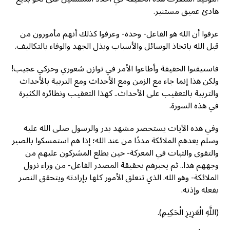
هادئ عميق مستنير.
عرفوا أن الله هو الفاعل- وحده- وعرفوا كذلك أنهم مأمورون من
قبل الله باتخاذ الوسائل والأسباب وبذل الجهد والوفاء بالتكاليف.
فاستيقنوا الحقيقة وأطاعوا الأمر في توازن شعوري وحركي عجيب!
ولكن هذا إنما جاء مع الزمن ومع الأحداث ومع التربية بالأحداث
والتربية بالتعقيب على الأحداث.. كهذا التعقيب ونظائره الكثيرة
في هذه السورة.
وفي هذه الآيات يستحضر مشهد بدر والرسول صلى الله عليه
وسلم يعدهم الملائكة مددًا من عند الله؛ إذا هم استمسكوا بالصبر
والتقوى والثبات في المعركة- حين يطلع المشركون عليهم من
وجههم هذا.. ثم يخبرهم بحقيقة المصدر الفاعل- من وراء نزول
الملائكة- وهو الله. الذي تتعلق الأمور كلها بإرادته ويتحقق النصر
بفعله وإذنه.
(اللَّهِ الْعَزِيزِ الْحَكِيمِ).