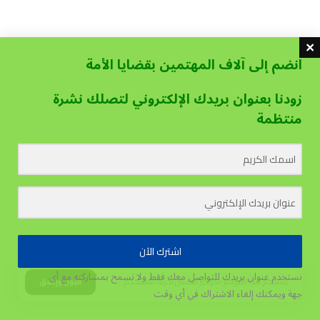
انضم إلى آلاف المهتمين بقضايا الأمة
زودنا بعنوان بريدك الإلكتروني لتصلك نشرة
منتظمة
اشترك الآن
نستخدم عنوان بريدك للتواصل معك فقط ولا نسمح بمشاركته مع أي
يستخدم هذا الموقع الكوكيز لتحسين تجربة المستخدم.
قبول وإغلاق
جهة
ويمكنك إلغاء الاشتراك في أي وقت