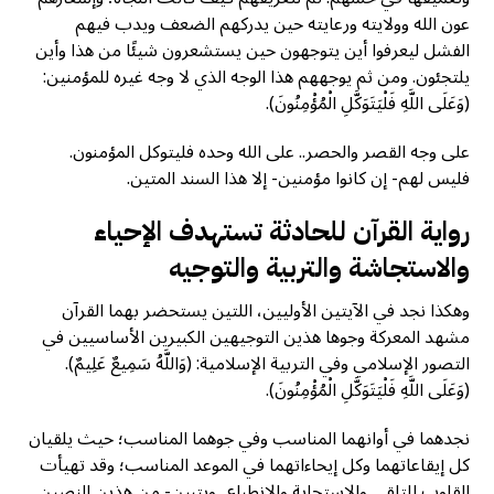
عون الله وولايته ورعايته حين يدركهم الضعف ويدب فيهم
الفشل ليعرفوا أين يتوجهون حين يستشعرون شيئًا من هذا وأين
يلتجئون. ومن ثم يوجههم هذا الوجه الذي لا وجه غيره للمؤمنين:
(وَعَلَى اللَّهِ فَلْيَتَوَكَّلِ الْمُؤْمِنُونَ).
على وجه القصر والحصر.. على الله وحده فليتوكل المؤمنون.
فليس لهم- إن كانوا مؤمنين- إلا هذا السند المتين.
رواية القرآن للحادثة تستهدف الإحياء
والاستجاشة والتربية والتوجيه
وهكذا نجد في الآيتين الأوليين، اللتين يستحضر بهما القرآن
مشهد المعركة وجوها هذين التوجيهين الكبيرين الأساسيين في
التصور الإسلامي وفي التربية الإسلامية: (وَاللَّهُ سَمِيعٌ عَلِيمٌ).
(وَعَلَى اللَّهِ فَلْيَتَوَكَّلِ الْمُؤْمِنُونَ).
نجدهما في أوانهما المناسب وفي جوهما المناسب؛ حيث يلقيان
كل إيقاعاتهما وكل إيحاءاتهما في الموعد المناسب؛ وقد تهيأت
القلوب للتلقي والاستجابة والانطباع.. ويتبين- من هذين النصين