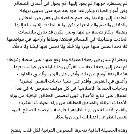
ثم يستطرد حولها؛ ثم يعود إليها؛ ثم يجول في أعماق الضمائر
وفي أغوار الحياة؛ ويكرر هذا مرة بعد مرة حتى ينتهي برواية
الحادث إلى نهايتها وقد ضم جناحيه على حفل من المعاني
والدلائل والقيم والمبادئ لم تكن رواية الحادث إلا وسيلة إليها
ونقطة ارتكاز تتجمع حواليها. وحتى يكون قد تناول ملابسات
الحادث وعقابيله في الضمائر فجلاها. ونقاها وأراحها في مواضعها
فلا تجد النفس منها حيرة ولا قلقًا ولا تحس فيها لبسًا ولا دخلًا..
وينظر الإنسان في رقعة المعركة وما وقع فيها- على سعته وتنوعه-
ثم ينظر إلى رقعه التعقيب القرآني وما تناوله من جوانب؛ فإذا
هذه الرقعة أوسع من تلك وأبقى على الزمن وألصق بالقلوب
وأعمق في النفوس وأقدر على تلبية حاجات النفس البشرية
وحاجات الجماعة الإسلامية في كل موقف تتعرض له في هذا
المجال على تتابع الأجيال. فهي تتضمن الحقائق الباقية من وراء
الأحداث الزائلة والمبادئ المطلقة من وراء الحوادث المفردة
والقيم الأصيلة من وراء الظواهر العارضة والرصيد الصالح للتزود
بغض النظر عن اعتبارات الزمان والمكان..
وهذه الحصيلة الباقية تدخرها النصوص القرآنية لكل قلب يتفتح