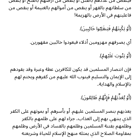
فينقص من عددهم بالقتل أو ينقص من أرضهم بالفتح أو ينقص
من سلطانهم بالقهر أو ينقص من أموالهم بالغنيمة أو ينقص من
فاعليتهم في الأرض بالهزيمة!
(أَوْ يَكْبِتَهُمْ فَيَنقَلِبُوا خَائِبِينَ).
أي يصرفهم مهزومين أذلاء فيعودوا خائبين مقهورين.
(أَوْ يَتُوبَ عَلَيْهِمْ).
فإن انتصار المسلمين قد يكون للكافرين عظة وعبرة وقد يقودهم
إلى الإيمان والتسليم فيتوب الله عليهم من كفرهم ويختم لهم
بالإسلام والهداية..
(أَوْ يُعَذِّبَهُمْ فَإِنَّهُمْ ظَالِمُونَ).
يعذبهم بنصر المسلمين عليهم. أو بأسرهم. أو بموتهم على الكفر
الذي ينتهي بهم إلى العذاب.. جزاء لهم على ظلمهم بالكفر
وظلمهم بفتنة المسلمين وظلمهم بالفساد في الأرض وظلمهم
بمقاومة الصلاح الذي يمثله منهج الإسلام للحياة وشريعته