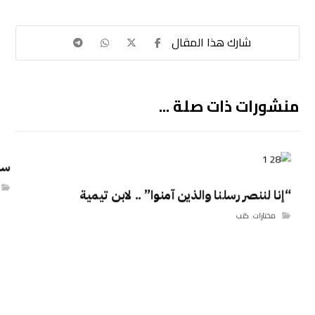
منشورات ذات صلة ...
سن
“إنا لننصر رسلنا والذين آمنوا” .. لابن تيمية
مختارات
,
كتب