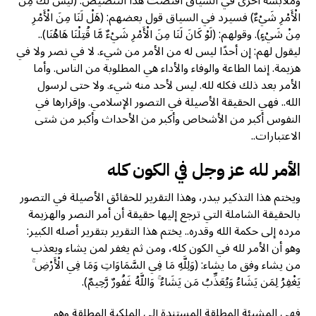
وملابسة أخرى في السياق اقتضت هذا التنصيص: (لَيْسَ لَكَ مِنَ
الْأَمْرِ شَيْءٌ) فسيرد في السياق قول بعضهم: (هَلْ لَنَا مِنَ الْأَمْرِ
مِنْ شَيْءٍ). وقولهم: (لَوْ كَانَ لَنَا مِنَ الْأَمْرِ شَيْءٌ مَّا قُتِلْنَا هَاهُنَا)..
ليقول لهم: إن أحدًا ليس له من الأمر من شيء. لا في نصر ولا في
هزيمة. إنما الطاعة والوفاء والأداء هي المطلوبة من الناس. وأما
الأمر بعد ذلك فكله لله. ليس لأحد منه شيء. ولا حتى لرسول
الله.. فهي الحقيقة الأصيلة في التصور الإسلامي. وإقرارها في
النفوس أكبر من الأشخاص وأكبر من الأحداث وأكبر من شتى
الاعتبارات..
الأمر لله عز وجل في الكون كله
ويختم هذا التذكير ببدر، وهذا التقرير للحقائق الأصيلة في التصور
بالحقيقة الشاملة التي ترجع إليها حقيقة أن أمر النصر والهزيمة
مرده إلى حكمة الله وقدره.. يختم هذا التقرير بتقرير أصله الكبير:
وهو أن الأمر لله في الكون كله، ومن ثم يغفر لمن يشاء ويعذب
من يشاء وفق ما يشاء: (وَلِلَّهِ مَا فِي السَّمَاوَاتِ وَمَا فِي الْأَرْضِ ۚ
يَغْفِرُ لِمَن يَشَاءُ وَيُعَذِّبُ مَن يَشَاءُ ۚ وَاللَّهُ غَفُورٌ رَّحِيمٌ).
فهي المشيئة المطلقة المستندة إلى الملكية المطلقة وهو