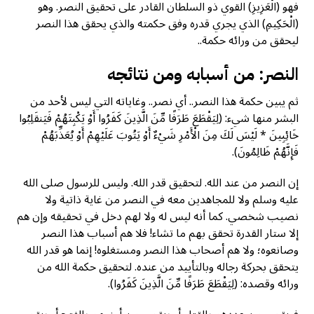
فهو (الْعَزِيزِ) القوي ذو السلطان القادر على تحقيق النصر. وهو
(الْحَكِيمِ) الذي يجري قدره وفق حكمته والذي يحقق هذا النصر
ليحقق من ورائه حكمة..
النصر: من أسبابه ومن نتائجه
ثم يبين حكمة هذا النصر.. أي نصر.. وغاياته التي ليس لأحد من
البشر منها شيء: (لِيَقْطَعَ طَرَفًا مِّنَ الَّذِينَ كَفَرُوا أَوْ يَكْبِتَهُمْ فَيَنقَلِبُوا
خَائِبِينَ * لَيْسَ لَكَ مِنَ الْأَمْرِ شَيْءٌ أَوْ يَتُوبَ عَلَيْهِمْ أَوْ يُعَذِّبَهُمْ
فَإِنَّهُمْ ظَالِمُونَ).
إن النصر من عند الله. لتحقيق قدر الله. وليس للرسول صلى الله
عليه وسلم ولا للمجاهدين معه في النصر من غاية ذاتية ولا
نصيب شخصي. كما أنه ليس له ولا لهم دخل في تحقيقه وإن هم
إلا ستار القدرة تحقق بهم ما تشاء! فلا هم أسباب هذا النصر
وصانعوه؛ ولا هم أصحاب هذا النصر ومستغلوه! إنما هو قدر الله
يتحقق بحركة رجاله وبالتأييد من عنده. لتحقيق حكمة الله من
ورائه وقصده: (لِيَقْطَعَ طَرَفًا مِّنَ الَّذِينَ كَفَرُوا).