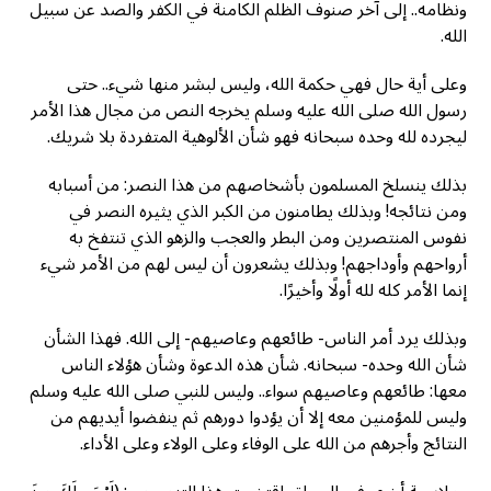
ونظامه.. إلى آخر صنوف الظلم الكامنة في الكفر والصد عن سبيل
الله.
وعلى أية حال فهي حكمة الله، وليس لبشر منها شيء.. حتى
رسول الله صلى الله عليه وسلم يخرجه النص من مجال هذا الأمر
ليجرده لله وحده سبحانه فهو شأن الألوهية المتفردة بلا شريك.
بذلك ينسلخ المسلمون بأشخاصهم من هذا النصر: من أسبابه
ومن نتائجه! وبذلك يطامنون من الكبر الذي يثيره النصر في
نفوس المنتصرين ومن البطر والعجب والزهو الذي تنتفخ به
أرواحهم وأوداجهم! وبذلك يشعرون أن ليس لهم من الأمر شيء
إنما الأمر كله لله أولًا وأخيرًا.
وبذلك يرد أمر الناس- طائعهم وعاصيهم- إلى الله. فهذا الشأن
شأن الله وحده- سبحانه. شأن هذه الدعوة وشأن هؤلاء الناس
معها: طائعهم وعاصيهم سواء.. وليس للنبي صلى الله عليه وسلم
وليس للمؤمنين معه إلا أن يؤدوا دورهم ثم ينفضوا أيديهم من
النتائج وأجرهم من الله على الوفاء وعلى الولاء وعلى الأداء.