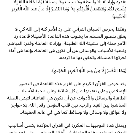
بقدره وإرادته بلا واسطة ولا سبب ولا وسيلة: (وَمَا جَعَلَهُ اللَّهُ إِلَّا
بُشْرَىٰ لَكُمْ وَلِتَطْمَئِنَّ قُلُوبُكُم بِهِ ۗ وَمَا النَّصْرُ إِلَّا مِنْ عِندِ اللَّهِ الْعَزِيزِ
الْحَكِيمِ).
وهكذا يحرص السياق القرآني على رد الأمر كله إلى الله كي لا
يعلق بتصور المسلم ما يشوب هذه القاعدة الأصيلة: قاعدة رد
الأمر جملة إلى مشيئة الله الطليقة، وإرادته الفاعلة وقدره المباشر.
وتنحية الأسباب والوسائل عن أن تكون هي الفاعلة. وإنما هي أداة
تحركها المشيئة. وتحقق بها ما تريده.
(وَمَا النَّصْرُ إِلَّا مِنْ عِندِ اللَّهِ الْعَزِيزِ الْحَكِيمِ).
وقد حرص القرآن الكريم على تقرير هذه القاعدة في التصور
الإسلامي وعلى تنقيتها من كل شائبة وعلى تنحية الأسباب
الظاهرة والوسائل والأدوات عن أن تكون هي الفاعلة.. لتبقى الصلة
المباشرة بين العبد والرب. بين قلب المؤمن وقدر الله. بلا حواجز
ولا عوائق ولا وسائل ولا وسائط. كما هي في عالم الحقيقة..
وبمثل هذه التوجيهات المكررة في القرآن المؤكدة بشتى أساليب
التوكيد استقرت هذه الحقيقة في أخلاد المسلمين على نحو بديع