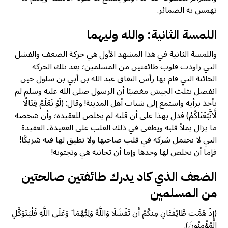
تهمس به الضمائر.
اللمسة الثانية: والله وليهما
واللمسة الثانية في هذا المشهد الأول هي حركة الضعف والفشل
التي راودت قلوب طائفتين من المسلمين؛ بعد تلك الحركة
الخائنة التي قام بها رأس النفاق عبد الله بن أبي بن سلول حين
انفصل بثلث الجيش مغضبًا أن الرسول صلى الله عليه وسلم لم
يأخذ برأيه واستمع إلى شباب أهل المدينة! وقال: (لَوْ نَعْلَمُ قِتَالًا
لَّاتَّبَعْنَاكُمْ) فدل بهذا على أن قلبه لم يخلص للعقيدة؛ وأن شخصه
ما يزال يملأ قلبه ويطغى في ذلك القلب على العقيدة.. العقيدة
التي لا تحتمل شركة في قلب صاحبها ولا تطيق لها فيه شريكًا!
فإما أن يخلص لها وحدها وإما أن تجانبه هي وتجتويه!
الضعف الذي كاد يدرك طائفتين صالحتين
من المسلمين
(إِذْ هَمَّت طَّائِفَتَانِ مِنكُمْ أَن تَفْشَلَا وَاللَّهُ وَلِيُّهُمَا ۗ وَعَلَى اللَّهِ فَلْيَتَوَكَّلِ
الْمُؤْمِنُونَ).