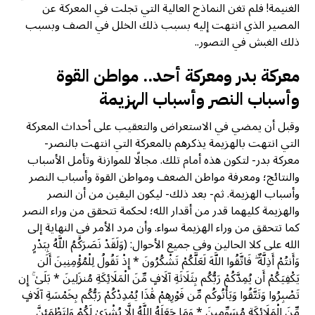
الغنيمة! فلم تغن النماذج العالية التي تجلت في المعركة عن
المصير الذي انتهت إليه بسبب ذلك الخلل في الصف وبسبب
ذلك الغبش في التصور..
معركة بدر ومعركة أحد.. مواطن القوة
وأسباب النصر وأسباب الهزيمة
وقبل أن يمضي في الاستعراض والتعقيب على أحداث المعركة
التي انتهت بالهزيمة يذكرهم بالمعركة التي انتهت بالنصر-
معركة بدر- لتكون هذه أمام تلك. مجالًا للموازنة وتأمل الأسباب
والنتائج؛ ومعرفة مواطن الضعف ومواطن القوة وأسباب النصر
وأسباب الهزيمة. ثم- بعد ذلك- ليكون اليقين من أن النصر
والهزيمة كليهما قدر من أقدار الله؛ لحكمة تتحقق من وراء النصر
كما تتحقق من وراء الهزيمة سواء. وأن مرد الأمر في النهاية إلى
الله على كلا الحالين وفي جميع الأحوال: (وَلَقَدْ نَصَرَكُمُ اللَّهُ بِبَدْرٍ
وَأَنتُمْ أَذِلَّةٌ ۖ فَاتَّقُوا اللَّهَ لَعَلَّكُمْ تَشْكُرُونَ * إِذْ تَقُولُ لِلْمُؤْمِنِينَ أَلَن
يَكْفِيَكُمْ أَن يُمِدَّكُمْ رَبُّكُم بِثَلَاثَةِ آلَافٍ مِّنَ الْمَلَائِكَةِ مُنزَلِينَ * بَلَىٰ ۚ إِن
تَصْبِرُوا وَتَتَّقُوا وَيَأْتُوكُم مِّن فَوْرِهِمْ هَٰذَا يُمْدِدْكُمْ رَبُّكُم بِخَمْسَةِ آلَافٍ
مِّنَ الْمَلَائِكَةِ مُسَوِّمِينَ * وَمَا جَعَلَهُ اللَّهُ إِلَّا بُشْرَىٰ لَكُمْ وَلِتَطْمَئِنَّ