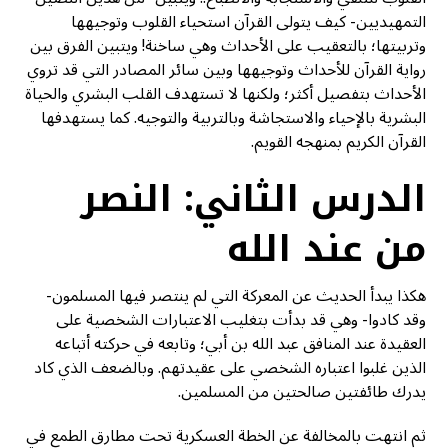
التمهيديين- كيف يتولى القرآن استحياء القلوب وتوجيهها
وتربيتها؛ بالتعقيب على الأحداث وهي ساخنة! ويتبين الفرق بين
رواية القرآن للأحداث وتوجيهها وبين سائر المصادر التي قد تروي
الأحداث بتفصيل أكثر؛ ولكنها لا تستهدف القلب البشري والحياة
البشرية بالإحياء والاستجاشة وبالتربية والتوجيه. كما يستهدفها
القرآن الكريم بمنهجه القويم.
الدرس الثاني: النصر
من عند الله
هكذا يبدأ الحديث عن المعركة التي لم ينتصر فيها المسلمون-
وقد كادوا- وهي قد بدأت بتغليب الاعتبارات الشخصية على
العقيدة عند المنافق عبد الله بن أبي؛ وتابعه في حركته أتباعه
الذين غلبوا اعتباره الشخصي على عقيدتهم. وبالضعف الذي كاد
يدرك طائفتين صالحتين من المسلمين.
ثم انتهت بالمخالفة عن الخطة العسكرية تحت مطارق الطمع في