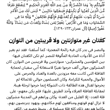
قُلُوبُكُم بِهِ ۗ وَمَا النَّصْرُ إِلَّا مِنْ عِندِ اللَّهِ الْعَزِيزِ الْحَكِيمِ * لِيَقْطَعَ طَرَفًا
مِّنَ الَّذِينَ كَفَرُوا أَوْ يَكْبِتَهُمْ فَيَنقَلِبُوا خَائِبِينَ * لَيْسَ لَكَ مِنَ الْأَمْرِ
شَيْءٌ أَوْ يَتُوبَ عَلَيْهِمْ أَوْ يُعَذِّبَهُمْ فَإِنَّهُمْ ظَالِمُونَ * وَلِلَّهِ مَا فِي
السَّمَاوَاتِ وَمَا فِي الْأَرْضِ ۚ يَغْفِرُ لِمَن يَشَاءُ وَيُعَذِّبُ مَن يَشَاءُ ۚ وَاللَّهُ
غَفُورٌ رَّحِيمٌ) [آل عمران:١٢٣-١٢٩].
كفتان غير متوازنتين ولا قريبتين من التوازن
والنصر في بدر كان فيه رائحة المعجزة- كما أسلفنا- فقد تم بغير
أداة من الأدوات المادية المألوفة للنصر. لم تكن الكفتان فيها-
بين المؤمنين والمشركين- متوازنتين ولا قريبتين من التوازن. كان
المشركون حوالي ألف خرجوا نفيرًا لاستغاثة أبي سفيان لحماية
القافلة التي كانت معه مزودين بالعدة والعتاد والحرص على
الأموال والحمية للكرامة. وكان المسلمون حوالي ثلاثمائة لم
يخرجوا لقتال هذه الطائفة ذات الشوكة إنما خرجوا لرحلة هينة.
لمقابلة القافلة العزلاء وأخذ الطريق عليها؛ فلم يكن معهم- على
قلة العدد- إلا القليل من العدة- وكان وراءهم في المدينة مشركون
لا تزال لهم قوتهم ومنافقون لهم مكانتهم، ويهود يتربصون بهم..
وكانوا هم بعد ذلك كله قلة مسلمة في وسط خضم من الكفر