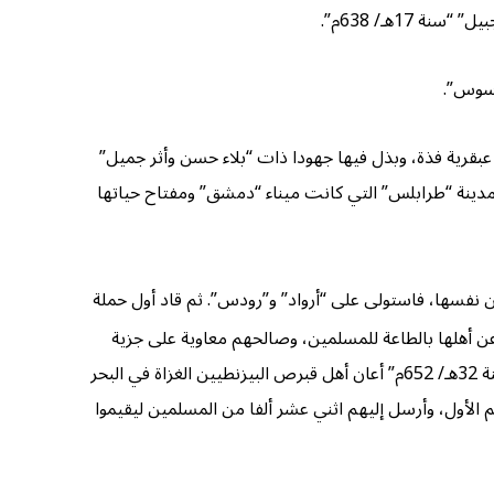
1هـ/ 638م”.
رسوس”.
عبقرية فذة، وبذل فيها جهودا ذات “بلاء حسن وأثر جميل”
وهي من أهم المدن الساحلية بالشام، ثم على مدينة “طرابلس” التي كانت ميناء “دمشق” ومفتاح حياتها
يين نفسها، فاستولى على “أرواد” و”رودس”. ثم قاد أول حملة
 إلى ساحلها حتى أذعن أهلها بالطاعة للمسلمين، وصالحهم معاوية على جزية
سنوية، واشترط عليهم أن يلتزموا الحياد في الصراع العربي البيزنطي، وأن يبلغوا المسلمين بسير عدوهم من البيزنطيين. فلما كانت “سنة 32هـ/ 652م” أعان أهل قبرص البيزنطيين الغزاة في البحر
 ثم أقرهم على صلحهم الأول، وأرسل إليهم اثني عشر ألفا من المسلمين ليقيموا