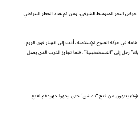
ي حوض البحر المتوسط الشرقي، ومن ثم هدد الخطر البيزنطي
لمسلمون على الجيوش البيزنطية في موقعة “اليرموك” “13هـ/ 643م” أو “15هـ/ 636م” نقطة تحول هامة في حركة الفتوح الإسلامية، أدت إلى انهيار قوى الروم،
موك” رحل إلى “القسطنطينية”، فلما تجاوز الدرب الذي يصل
 هؤلاء ينتهون من فتح “دمشق” حتى وجهوا جهودهم لفتح