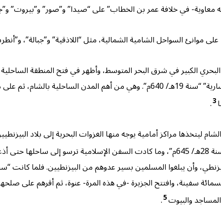
اوية- في خلافة عمر بن الخطاب” على “صيدا” و”صور” و”بيروت” و”جبيل” “سنة 7
لى موانئ السواحل الشامية الشمالية، مثل “اللاذقية” و”جبالة”، و”أنط
 البحري الكبير في شرق البحر المتوسط، وأظهر في فتح المنطقة الساحلية 
على نحو ما شهد له بذلك قادة المسلمين، فاستولى على “قيسارية” “سنة 19هـ/ 640م”. 
3
ا
.
شام ليتخذها مراكز أمامية يوجه منها الغزوات البحرية إلى بلاد البيزنط
، فتوجه إليها من “عكا” “سنة 28هـ/ 645م”، وما كادت السفن الإسلامية ترسو
لهم، فغزاهم معاوية “سنة 33هـ/ 653م” في خمسمائة سفينة، وافتتح الجزيرة -في هذه المرة- عنوة،
5
المساجد والبيوت
.