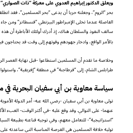
ويعلق الدكتور إبراهيم العدوي على معركة “ذات الصواري” ب
بحر “الروم”، وجعلته حريا أن يدعى “بحر المسلمين”، فقد انطل
الفاصلة عندما تخلى الإمبراطور البيزنطي “قنسطانز” ومن جاء 
سالف النفوذ والسلطان هناك، إذ أدرك أولئك الأباطرة أن هذه
بالأمر الواقع، وادخار جهودهم وقوتهم إلى وقت قد يحتاجون في
وخلاصة ما تقدم أن المسلمين استطاعوا -قبل نهاية العصر الر
طرابلس الشام، إلى “قرطاجنة” في منطقة “إفريقية”، واستولوا
سياسة معاوية بن أبي سفيان البحرية في م
تولى معاوية بن أبي سفيان -رضي الله عنه- أمر الدولة الأم
عنهما- على التوالي. وقد وقع عليه -في أكثر الوقت- العبء الأكب
“استراتيجية”- للتعامل معهم، وفي توجيه قناعته بطبيعة السياس
توليه خلافة المسلمين هي الفرصة المناسبة التي ساعدته على 