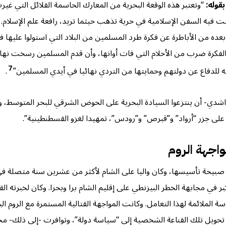
قوله:
“وتعتبر هذه الوقعة البحرية من المعارك الحاسمة القلائل التي غ
قت فيه السفن الإسلامية في حرية تذهب حيثما تريد، رافعة علم الإسلام. 
بعده من الأباطرة عن فكرة طرد المسلمين من البلاد التي استولوا عليها
 الفكرة ضرب من الأحلام التي فات أوانها، وأن قدم المسلمين رسخت نها
7
ه للدفاع عن دولتهم وحمايتها من التردي نهائيا في أيدي المسلمين”
.
اشدي- أن ينتزعوا السيادة البحرية على الحوض الشرقي للبحر المتوسط، 
 على جزر “أرواد” و”قبرص” و”رودس”، تمهيدا لغزو القسطنطينية”.
واجهة الروم
وية صبيحة تأسيسها، وكان واليا على الشام لأكثر من عشرين سنة متصلة 
ر في مجابهة الخطر البيزنطي على إقليم الشام برا وبحرا. وكان لخبرته الق
ة الملائمة لهذا التعامل. وكانت المواجهة القتالية المستمرة مع الروم 
تحويل تلك القناعة الشخصية إلى “سياسة دولة”، وتوافرت -إلى ذلك- مجمو