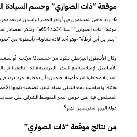
موقعة “ذات الصواري” وحسم السيادة ال
6-
وقد خاص المسلمون في أواخر العصر الراشدي موقعة بحرية 
موقعة “ذات الصواري” “سنة 
“بسر بن أبي أرطأة” -وهو أحد قادة معاوية- بأسطوله من “صور”
وكان الأسطول البيزنطي مكونا من خمسمائة مركب، أو سبعما
الأساطيل الإسلامية مع السفن البيزنطية قائلا: “فالتقينا في
المدربة مخاطرة غير مأمونة، فاختاروا أن يجعلوها حربا برية في
هائلة، واختلطت دماء القتلى بمياه البحر، فصبغته بلونها الأ
المسلمون فيه على حوض البحر المتوسط الشرقي على حساب البحر
6
دولة الروم المتربصين بهم
.
من نتائج موقعة “ذات الصواري”