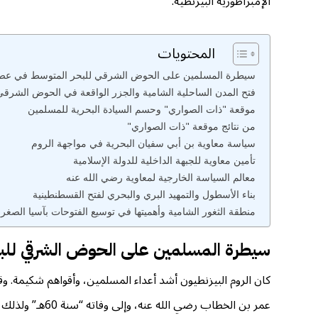
الإمبراطورية البيزنطية.
المحتويات
سيطرة المسلمين على الحوض الشرقي للبحر المتوسط في عصر
فتح المدن الساحلية الشامية والجزر الواقعة في الحوض الشرقي
موقعة "ذات الصواري" وحسم السيادة البحرية للمسلمين
من نتائج موقعة "ذات الصواري"
سياسة معاوية بن أبي سفيان البحرية في مواجهة الروم
تأمين معاوية للجبهة الداخلية للدولة الإسلامية
معالم السياسة الخارجية لمعاوية رضي الله عنه
بناء الأسطول والتمهيد البري والبحري لفتح القسطنطينية
منطقة الثغور الشامية وأهميتها في توسيع الفتوحات بآسيا الصغر
سيطرة المسلمين على الحوض الشرقي للبح
كان الروم البيزنطيون أشد أعداء المسلمين، وأقواهم شكيمة. 
عمر بن الخطاب رضي الله عنه، وإلى وفاته “سنة 60هـ” ولذلك نراه يوصي من بعده بقوله: “شدوا خناق الروم، فإنكم تضبطون بذلك غيرهم من الأمم”