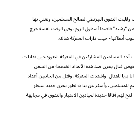
وقلبت التفوق البيزنطي لصالح المسلمين، ونعني بها
بأسطوله البحري من “رشيد” قاصدا أسطول الروم، وفي الوقت نفسه خرج
جنوب أنطاكية- حيث دارات المعركة هناك.
 أحد المسلمين المشاركين في المعركة شعوره حين تقابلت
وا أن خوض قتال بحري ضد هذه الأعداد الضخمة من السفن
نا بريا للقتال، واشتدت المعركة، وقتل من الجانبين أعداد
حاسم للمسلمين، وأسفر عن بداية لطور بحري جديد سيطر
ح لهم آفاقا جديدة لميادين الامتياز والتفوق في مجابهة