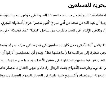
بحرية للمسلمين
هامة ضد البيزنطيين حسمت السيادة البحرية في حوض البحر المتوسط، 
34هـ/ 654م”. وتذكر المصادر العربية أن عبد الله بن سعد بن أبي سرح “أمير مصر” خرج 
، وتلاقى الإثنان في البحر بالقرب من ساحل “ليكيا” “عند فونيكة” -في 
ئة وقيل “ألف”، في حين كان المسلمون في نحو مائتي مركب، وقد وصف
 البحر، فنظرنا إلى مراكب ما رأينا مثلها قط”. ويبدو أن المسلمين أدرك
 البحر، فربطوا سفنهم المتقاربة في سفن الأعداء، وجعلوا من ظهورها ميدا
حمر القاني، وطرحت الأمواج جثث الرجال ركاما، وانتهى القتال بانتصار 
ية البيزنطية، وأكسبهم خبرة طيبة في المجال البحري العسكري، مما فت