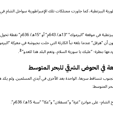
طورية البيزنطية، كما جاورت ممتلكات تلك الإمبراطورية سواحل الشام ف
ويعتبر الانتصار الحاسم الذي أحرزه ا
ون أن “هرقل” عندما بلغه نبأ الكارثة التي حلت بجيوشه في معركة “الير
2
ها بنظرة- “عليك يا سورية السلام، ونعم البلد هذا للعدو”
.
قعة في الحوض الشرقي للبحر المتوسط
لجنوب تتساقط سريعا، الواحدة بعد الأخرى في أيدي المسلمين. ولم يكد
حر المتوسط:
 على موانئ “غزة” و”عسقلان” و”عكا” “سنة 15هـ/ 636م”.