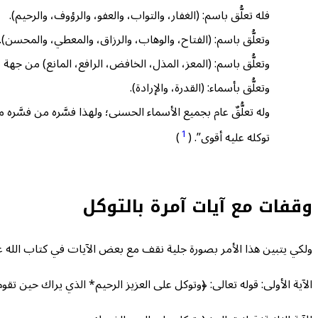
فله تعلُّق باسم: (الغفار، والتواب، والعفو، والرؤوف، والرحيم).
وتعلُّق باسم: (الفتاح، والوهاب، والرزاق، والمعطي، والمحسن).
وتعلُّق باسم: (المعز، المذل، الخافض، الرافع، المانع) من جه
وتعلُّق بأسماء: (القدرة، والإرادة).
وله تعلُّقٌ عام بجميع الأسماء الحسنى؛ ولهذا فسَّره من فسَّره 
1
توكله عليه أقوى”. (
)
وقفات مع آيات آمرة بالتوكل
ولكي يتبين هذا الأمر بصورة جلية نقف مع بعض الآيات في كتاب الله عز
الآية الأولى: قوله تعالى: ﴿وتوكل على العزيز الرحيم* الذي يراك حين ت