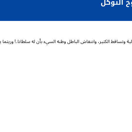
خ التوكل
لية وتساقط الكثير، وانتفاش الباطل وظنه السيء بأن له سلطانا..! وريثم