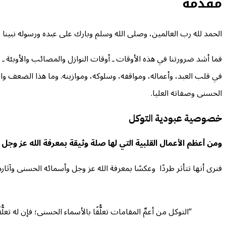
مقدمة
الحمد لله رب العالمين، وصلى الله وسلم وبارك على عبده ورسوله نبينا م
فما أشد ضرورتنا في هذه الأوقات ـ أوقات النوازل والمصائب والأوبئة ـ إ
في قلب العبد، وأعماله، ومواقفه، وسلوكه، وموازينه. وما هذا الضعف وال
الحسنى وصفاته العليا.
خصوصية عبودية التوكل
ومن أعظم الأعمال القلبية التي لها صلة وثيقة بمعرفة الله عز وجل
فنرى أنها تتأثر طردًا وعكسًا بمعرفة الله عز وجل وأسمائه الحسنى وآثارها
“التوكل من أعمِّ المقامات تعلُّقًا بالأسماء الحسنى؛ فإن له تعلّ