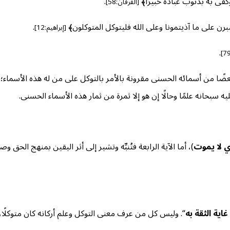
كفى به بذنوب عباده خبيرًا﴾
.
[الفرقان:58]
لنصبرن على ما آذيتمونا وعلى الله فليتوكل المتوكلون﴾
.
[إبراهيم:12]
.
عضًا من أسمائه الحسنى مقرونة بالأمر بالتوكل على من له هذه الأسماء؛ ل
سبحانه علمًا وحالًا إن هو إلا ثمرة من ثمار هذه الأسماء الحسنى.
ذي لا يموت
)، أما الآية الرابعة فتُنبِّه وتشير إلى أثر اليقين بمنهج الحق
غاية الثقة به
“. وليس كل من عرف معنى التوكل وعلم أركانه كان متوكلًا،