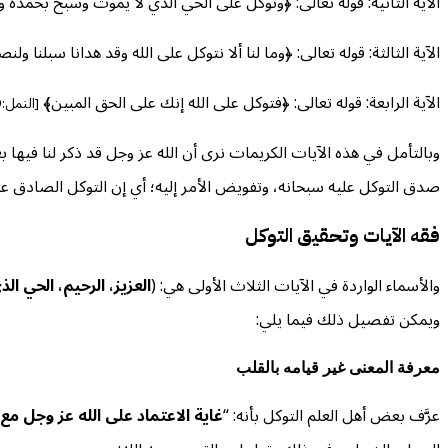
الآية الثانية: قوله تعالى: ﴿وتوكل على الحي الذي لا يموت وسبح بحمده و
الآية الثالثة: قوله تعالى: ﴿وما لنا ألا نتوكل على الله وقد هدانا سبلنا و
الآية الرابعة: قوله تعالى: ﴿فتوكل على الله إنك على الحق المبين﴾
[النمل:79]
وبالتأمل في هذه الآيات الكريمات نرى أن الله عز وجل قد ذكر لنا فيها ب
صدق التوكل عليه سبحانه، وتفويض الأمر إليه؛ أي إن التوكل الصادق عليه 
فقه الآيات وتحقيق التوكل
والأسماء الواردة في الآيات الثلاث الأولى هي: (
العزيز، الرحيم، الحي ال
ويمكن تفصيل ذلك فيما يلي:
معرفة المعنى غير قيامه بالقلب
عرَّف بعض أهل العلم التوكل بأنه: “
غاية الاعتماد على الله
عز وجل
مع 