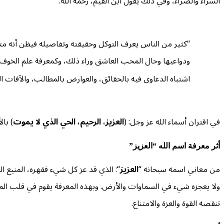
السراء والضراء، وفي ذلك يقول ابن القيم، رحمه الله:
“كثير من الناس يعرف التوكل وحقيقته وتفاصيله فيظن أنه متوكل
ودواعيها وحال المحب العاشق وراء ذلك، وكمعرفة علم الخوف و
اشتباه الدعاوى فيه بالحقائق، والعوارض بالمطالب، والآفات 
في اقتران أسماء الله عز وجل: (
العزيز، الرحيم، الحي الذي لا يموت
) بال
أثر معرفة اسم الله “العزيز”
من معاني اسمه سبحانه “
العزيز
“: الذي قد عز كل شيء فقهره، المنيع الذي
ولا يعجزه شيء في السماوات والأرض. وبهذه المعرفة يقوم في قلب المؤ
تنقصه القوة والعزة والامتناع.