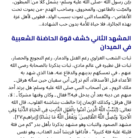
بيّن رسول الله -صلى الله عليه وسلم- يشمل كلاًّ من: المبطون،
والميّت بالطاعون، والمحروق، وصاحب الهدم -من يموت تحت
الأنقاض-، والنّفساء التي تموت بسبب الولد، فطوبى لأهل غزة
بهذه الجائزة، فلا حياة للأمة بدون حب الشهادة…
المشهد الثاني كشف قوة الحاضنة الشعبية
في الميدان
ثبات الشعب الغزاوي رغم القتل والدمار، رغم التجويع والحصار،
ثبات قل نظيره في عالم مادي، ثبات يذكرنا بالصحابة رضي الله
عنهم ، في تمسكهم بدينهم والدفاع عنه، هذا الذي شهد به
الأعداء قبل الأصدقاء، ألم تر إلى أبي سفيان حين سأله هرقل ـ
ملك الروم ـ عن أصحاب النبي صلى الله عليه وسلم: هل يرتد أحد
منهم عن دينه بعد أن يدخل فيه؟! فقال ـ وكان وقتها مشركاً ـ : لا،
قال هرقل: وكذلك الإيمان إذا خالطت بشاشته القلوب، قال الله
تعالى: (يُثَبِّتُ اللَّهُ الَّذِينَ آمَنُوا بِالْقَوْلِ الثَّابِتِ فِي الْحَيَاةِ الدُّنْيَا وَفِي
الْآخِرَةِ ۖ وَيُضِلُّ اللَّهُ الظَّالِمِينَ ۚ وَيَفْعَلُ اللَّهُ مَا يَشَاءُ) [إبراهيم:٢٧]،
مشهد الصمود والثبات وهو مشهد يذكرنا بأهل بدر “كم من فئة
قليلة غلبة فئة كثيرة” ، فأذاقوا قريشا أشد العذاب، وهو نفس