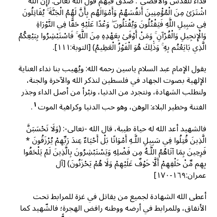
فداء للقدس والأقصى”. صدق فيهم قول الله تعالى: (إِنَّ اللَّهَ
اشْتَرَىٰ مِنَ الْمُؤْمِنِينَ أَنفُسَهُمْ وَأَمْوَالَهُم بِأَنَّ لَهُمُ الْجَنَّةَ ۚ يُقَاتِلُونَ
فِي سَبِيلِ اللَّهِ فَيَقْتُلُونَ وَيُقْتَلُونَ ۖ وَعْدًا عَلَيْهِ حَقًّا فِي التَّوْرَاةِ
وَالْإِنجِيلِ وَالْقُرْآنِ ۚ وَمَنْ أَوْفَىٰ بِعَهْدِهِ مِنَ اللَّهِ ۚ فَاسْتَبْشِرُوا بِبَيْعِكُمُ
الَّذِي بَايَعْتُم بِهِ ۚ وَذَٰلِكَ هُوَ الْفَوْزُ الْعَظِيمُ) [التوبة:١١١].
يقول الإمام عبد السلام ياسين رحمه الله: ويُهيب بنا نداء العناية
الإلهية بصوت الجهاد في فلسطين لنذكر الله والآخرة والجنة،
ولنطلب الشهادة، ونتجرد من الدنيا، ونبْرأ من أصل الداء وجذر
١
الفتنة وخطير البلاء: الوهن، وهو حب الدنيا وكراهية الموت
.
فالشهيد أعد الله له حياة طيبة، قال الله -تعالى-: (وَلَا تَحْسَبَنَّ
الَّذِينَ قُتِلُوا فِي سَبِيلِ اللَّـهِ أَمْوَاتًا بَلْ أَحْيَاءٌ عِندَ رَبِّهِمْ يُرْزَقُونَ *
فَرِحِينَ بِمَا آتَاهُمُ اللَّـهُ مِن فَضْلِهِ وَيَسْتَبْشِرُونَ بِالَّذِينَ لَمْ يَلْحَقُوا
بِهِم مِّنْ خَلْفِهِمْ أَلَّا خَوْفٌ عَلَيْهِمْ وَلَا هُمْ يَحْزَنُونَ) [آل
عمران:١٦٩-١٧٠]
أعطى الله الشهادة لجميع من يقاتل في غزة للمرابط تحت
الأنفاق، وللمرابط في أرضه ووطنه رافض الهجرة؛ فالشّهيد كما