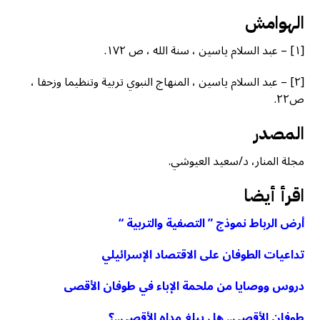
الهوامش
[١] – عبد السلام ياسين ، سنة الله ، ص ١٧٢.
[٢] – عبد السلام ياسين ، المنهاج النبوي تربية وتنظيما وزحفا ،
ص٢٢.
المصدر
مجلة المنار، د/سعيد العيوشي.
اقرأ أيضا
أرض الرباط نموذج ” التصفية والتربية “
تداعيات الطوفان على الاقتصاد الإسرائيلي
دروس ووصايا من ملحمة الإباء في طوفان الأقصى
طوفان الأقصى.. هل يبلغ مداه الأقصى..؟