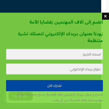
انضم إلى آلاف المهتمين بقضايا الأمة
زودنا بعنوان بريدك الإلكتروني لتصلك نشرة
منتظمة
اشترك الآن
نستخدم عنوان بريدك للتواصل معك فقط ولا نسمح بمشاركته مع أي
يستخدم هذا الموقع الكوكيز لتحسين تجربة المستخدم.
قبول وإغلاق
جهة
ويمكنك إلغاء الاشتراك في أي وقت