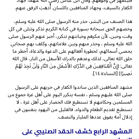
فليكْفَهِرَّ في وجوههم. وقال ابن عباس رضي الله عنهما: جهاد
الكفار بالسيف، وجهاد المنافقين باللسان. أُذهِبَ الرفق عنهم.
هذا الصنف من البشر، حذر منه الرسول صلى الله عليه وسلم،
وخصهم الحق سبحانه بسورة في كتابه الكريم تذكر وتتلى في كل
وقت وحين، لأن مكرهم وخيانتهم تتكرر، أخبر عنهم الرسول صلى
الله عليه وسلم ، وحذر منهم وبين علاماتهم، وكلف بهم صحابي
يحصي أسمائهم، لخطورة أفعالهم على الدعوة والدعاة، أخطر ما
خلق الله تعالى، لذلك وعدهم بالدرك الأسفل من النار، قال الله
تعالى: (إِنَّ الْمُنَافِقِينَ فِي الدَّرْكِ الأَسْفَلِ مِنَ النَّارِ وَلَنْ تَجِدَ لَهُمْ
نَصِيرًا) [النساء:١٤٥].
مشهد المنافقين الذين ساندوا الكفار في حربهم على الرسول
صلى الله عليهم وسلم ، نفسه يتكرر اليوم على أهل غزة جموع من
المسلمين وحكامهم لا تستطيع فك الحصار على أهل غزة ، لا
تستطيع تقديم الطعام والدواء، فالقليل من اليهود يتفننون في
إذلال أمة يفوق عددها المليار والنصف.
المشهد الرابع كشف الحقد الصليبي على