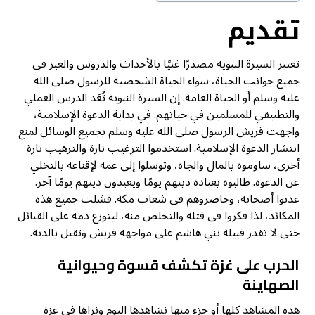
تقديم
تعتبر السيرة النبوية مصدرًا غنيًا بالأحداث والدروس والعبر في
جميع جوانب الحياة، سواء الحياة الشخصية للرسول صلى الله
عليه وسلم أو الحياة العامة. إن السيرة النبوية تُعَد الدرس العملي
والتطبيقي للمسلمين في حياتهم. في بداية الدعوة الإسلامية،
واجهت قريش الرسول صلى الله عليه وسلم بجميع الوسائل لمنع
انتشار الدعوة الإسلامية. استخدموا الترغيب تارة والترهيب تارة
أخرى، ساوموه بالمال والجاه، وتوسلوا إلى عمه لإقناعه بالتخلي
عن الدعوة. طالبوه بعبادة دينهم يومًا ويعبدون دينهم يومًا آخر.
عذبوا أصحابه، وحاصروهم في شعاب مكة. فشلت جميع هذه
المكائد، لذا فكروا في قتله والتخلص منه، ليتوزع دمه على القبائل
حتى لا تقدر قبيلة بني هاشم على مواجهة قريش وتقبل بالدية.
الحرب على غزة تكشف قسوة وحيوانية
الصهاينة
هذه المشاهد كلها أو جزء منها نشاهدها اليوم ونراها في غزة