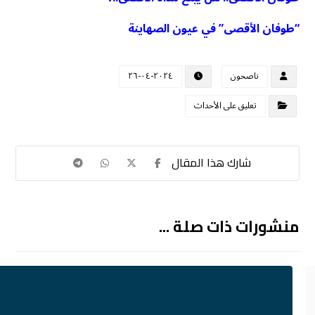
“طوفان الأقصى” في عيون الصهاينة
ناصحون
٢٠٢٤-٠٤-٢٦
تعليق على الأحداث
منشورات ذات صلة ...