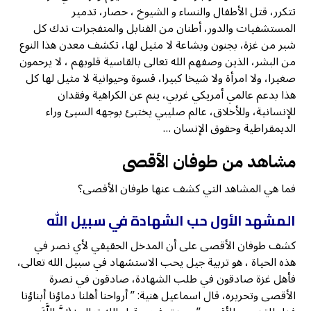
تتكرر، قتل الأطفال والنساء و الشيوخ ، حصار، تدمير
المستشفيات والدور، أطنان من القنابل والمتفجرات تدك كل
شبر من غزة، بجنون وبشاعة لا مثيل لها، تكشف معدن هذا النوع
من البشر، الذين وصفهم الله تعالى بالقاسية قلوبهم ، لا يرحمون
صغيرا، ولا امرأة ولا شيخا كبيرا، قسوة وحيوانية لا مثيل لها كل
هذا بدعم عالمي أمريكي غربي، ينم عن الكراهية وفقدان
للإنسانية، وللأخلاق، عالم صليبي يختبئ بوجهه السيئ وراء
الديمقراطية وحقوق الإنسان …
مشاهد من طوفان الأقصى
فما هي المشاهد التي كشف عنها طوفان الأقصى؟
المشهد الأول حب الشهادة في سبيل الله
كشف طوفان الأقصى على أن المدخل الحقيقي لأي نصر في
هذه الحياة ، هو تربية جيل يحب الاستشهاد في سبيل الله تعالى،
فأهل غزة صادقون في طلب الشهادة، صادقون في نصرة
الأقصى وتحريره، قال اسماعيل هنية: ” أرواحنا أهلنا دماؤنا أبناؤنا