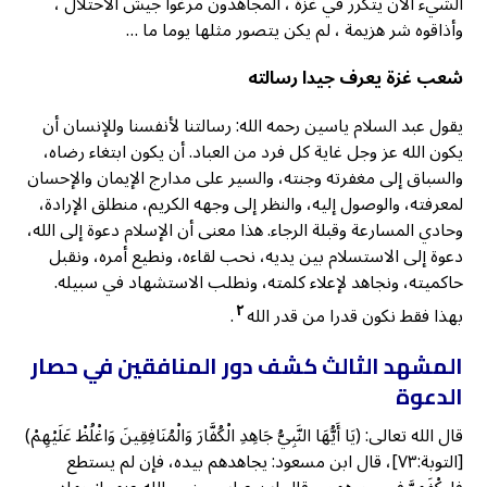
الشيء الآن يتكرر في غزة ، المجاهدون مرغوا جيش الاحتلال ،
وأذاقوه شر هزيمة ، لم يكن يتصور مثلها يوما ما …
شعب غزة يعرف جيدا رسالته
يقول عبد السلام ياسين رحمه الله: رسالتنا لأنفسنا وللإنسان أن
يكون الله عز وجل غاية كل فرد من العباد. أن يكون ابتغاء رضاه،
والسباق إلى مغفرته وجنته، والسير على مدارج الإيمان والإحسان
لمعرفته، والوصول إليه، والنظر إلى وجهه الكريم، منطلق الإرادة،
وحادي المسارعة وقبلة الرجاء. هذا معنى أن الإسلام دعوة إلى الله،
دعوة إلى الاستسلام بين يديه، نحب لقاءه، ونطيع أمره، ونقبل
حاكميته، ونجاهد لإعلاء كلمته، ونطلب الاستشهاد في سبيله.
٢
بهذا فقط نكون قدرا من قدر الله
.
المشهد الثالث كشف دور المنافقين في حصار
الدعوة
قال الله تعالى: (يَا أَيُّهَا النَّبِيُّ جَاهِدِ الْكُفَّارَ وَالْمُنَافِقِينَ وَاغْلُظْ عَلَيْهِمْ)
[التوبة:٧٣]، قال ابن مسعود: يجاهدهم بيده، فإن لم يستطع