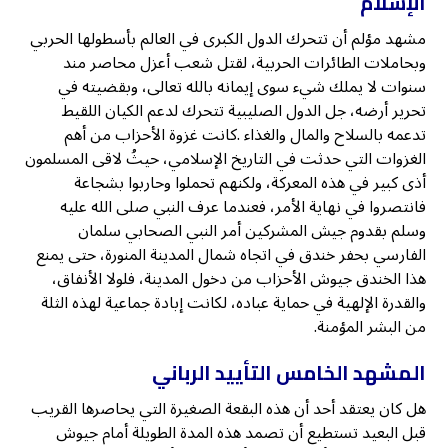
الإسلام
مشهد مؤلم أن تتحرك الدول الكبرى في العالم بأسطولها الحربي
وبحاملات الطائرات الحربية، لقتل شعب أعزل محاصر مند
سنوات لا يملك شيء سوى إيمانه بالله تعالى، وبقضيته في
تحرير أرضه، جل الدول الصليبية تتحرك لدعم الكيان اللقيط
تدعمه بالسلاح والمال والغذاء .كانت غزوة الأحزاب من أهم
الغزوات التي حدثت في التاريخ الإسلامي، حيثُ لاقى المسلمون
أذى كبير في هذه المعركة، ولكنهم تحملوا وحاربوا بشجاعة
فانتصروا في نهاية الأمر، فعندما عرف النبي صلى الله عليه
وسلم بقدوم جيش المشركين أمر النبي الصحابي سلمان
الفارسي بحفر خندق في اتجاه شمال المدينة المنورة، حتى يمنع
هذا الخندق جيوش الأحزاب من دخول المدينة، فلولا الأنفاق،
والقدرة الإلهية في حماية عباده، لكانت إبادة جماعية لهذه الثلة
من البشر المؤمنة.
المشهد الخامس التأييد الرباني
هل كان يعتقد أحد أن هذه البقعة الصغيرة التي يحاصرها القريب
قبل البعيد تستطيع أن تصمد هذه المدة الطويلة أمام جيوش