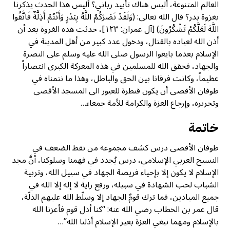
العالم المتنوعة، أليس هناك تأييد رباني؟ أليس هذا الحدث يذكرنا
بغزوة بدر؟ قال الله تعالى: (وَلَقَدْ نَصَرَكُمُ اللَّهُ بِبَدْرٍ وَأَنْتُمْ أَذِلَّةٌ فَاتَّقُوا
اللَّهَ لَعَلَّكُمْ تَشْكُرُونَ) [آل عمران: ١٢٣]، حدثت هذه الغزوة بعد أن
أذن الله لعباده بالقتال، ودخول عدد كبير من أهل المدينة في
الإسلام بعدما بايعوا الرسول صلى الله عليه وسلم على النصرة
والجهاد، فحقق الله للمسلمين في هذه المعركة الكبرى انتصاراً
عظيماً، وكانت فرقانا بين الحق والباطل، وهذا ما نتمناه في
طوفان الأقصى أن يكون قنطرة للعبور الى المسجد الأقصى
وتحريره، وإرجاع العزة والكرامة للأمة جمعاء…
خاتمة
طوفان الأقصى درس كشف مجموعة من نقط الضعف في
النسيج العربي الإسلامي، درس يُجدد في فهمنا وسلوكنا، أنَّ مجد
الإسلام لا يكون إلا بإحياء فريضة الجهاد في سبيل الله، وتربية
الشباب لحب الشهادة في سبيله، ورفع راية لا إله إلا الله في
جميع الميادين، فما ترك قومٌ الجهاد إلا وسلّط الله عليهم الذلّة،
قال عمر بن الخطاب رضي الله عنه: “كنا أذل قوم فأعزنا الله
بالإسلام ومهما نبغي العزة بغير الإسلام أذلنا الله”…