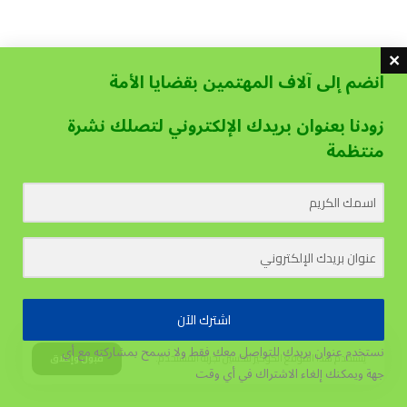
انضم إلى آلاف المهتمين بقضايا الأمة
زودنا بعنوان بريدك الإلكتروني لتصلك نشرة
منتظمة
اشترك الآن
نستخدم عنوان بريدك للتواصل معك فقط ولا نسمح بمشاركته مع أي
يستخدم هذا الموقع الكوكيز لتحسين تجربة المستخدم.
قبول وإغلاق
جهة
ويمكنك إلغاء الاشتراك في أي وقت