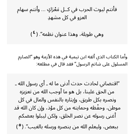
فأنتم ليوث الحرب في كــل مَعْرَكٍ … وأنتم سهام
العزو في كل مشهدِ
٤
وهي طويلة، وهذا عنوان نظمه”. (
)
وأما الكتاب الذي ألفه ابن تيمية في هذه الأزمة وهو “الصارم
المسلول على شاتم الرسول” فقد قال في مطلعه:
“اقتضاني لحادث حدث أدنى ما له ـ أي رسول الله ـ
من الحق علينا، بل هو ما أوجب الله من تعزيزه
ونصره بكل طريق، وإيثاره بالنفس والمال في كل
موطن، وحفْظه وحمايته من كل مؤذ، وإن كان الله قد
أغنى رسوله عن نصر الخلق، ولكن ليبلوا بعضكم
٥
ببعض، وليعلم الله من ينصره ورسله بالغيب”. (
)