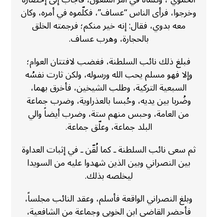
وخرجوا، فرأى الناس “عساف”، فكلّموه في أمره، وكان
معه بدوي، فقال: إنه خير منكم؛ فرجمته الخلق
بالحجارة، وهرب عساف.
فبلغ ذلك نائب السلطنة، فغضب لافتتان العوام؛
وإلا فهو مسلم يحب الله ورسوله، ولكن ثارت نفسُه
السبعية التركية، وطلب الشيخين، فأخرق بهما،
وضُربا بين يديه، وحُبسا بالعذراوية، وضرب جماعة
من العامة، وحبس منهم ستة، وضرب أيضاً والي
البلد جماعة، وعلّق جماعة.
ثم سعى نائب السلطنة ـ كما لُقّن ـ في إثبات العداوة
بين النصراني وبين الذين شهدوا عليه من السويدا
ليخلصه بذلك.
وبلغ النصراني الواقعة فأسلم، وعقد النائب مجلساً،
فأحضر القاضي ابن الخويي وجماعة من الشافعية،