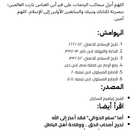
اللهم أنزل سحائب الرحمات على قبر أبي العباس يارب العالمين؛
بنصرته لكتابك ونبيك والسابقين الأولين إلى الإسلام.. اللهم
آمين.
الهوامش:
تاريخ الإسلام، للذهبي، ٥٢ /٢٢٢.
البداية والنهاية، لابن كثير، ١٣ /٣٩٦.
تاريخ الاسلام، للذهبي، ٥٢ /٣٣.
رفع الإصر عن قضاة مصر، لابن حجر.
الصارم المسلول، لابن تيمية، ٢.
الصارم المسلول، لابن تيمية، ٥٠٥.
المصدر:
الشيخ إبراهيم السكران
اقرأ أيضا:
أما “سفر الحوالي” فقد أعذر إلى الله
تحرج أصحاب الحق .. ووقاحة أهل الباطل