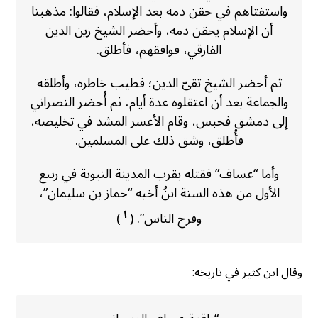
واستفتاهم في حقن دمه بعد الإسلام، فقالوا: مذهبنا
أن الإسلام يحقن دمه، وأحضر الشيخ زين الدين
الفارقي، فوافقهم، فأطلق.
ثم أحضر الشيخ تقيّ الدين؛ فطيب خاطره، وأطلقه
والجماعة بعد أن اعتقلوه عدة أيام، ثم أُحضر النصراني
إلى دمشق فحبس، وقام الأعسر المشد في تخليصه،
فأُطلق، وشق ذلك على المسلمين.
وأما “عساف” فقتله بقرب المدينة النبوية في ربيع
الأول من هذه السنة ابنُ أخيه “جماز بن سليمان”،
١
وفرح الناس”. (
)
وقال ابن كثير في تاريخه: