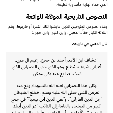
الذي حماه نهاية مأساوية فظيعة.
النصوص التاريخية الموثقة للواقعة
وهذه نصوص المؤرخين الذين عايشوا تلك الفترة أو قاربوها، وهم
الثلاثة الكبار حقاً ـ الذهبي، وابن كثير، وابن حجر ـ:
قال الذهبي في تاريخه:
“عسّاف ابن الأمير أحمد بن حجيّ. زعيم آل مري.
أعرابي شريف، مُطاع. وهو الذي حمى النصراني الذي
سَبّ، فدافع عنه بكل ممكن.
وكان هذا النصراني لعنه الله بالسويداء وقع منه
تعرض للنبي صلى الله عليه وسلم، فطلع الشيخان
“زين الدين الفارقي”، و”تقي الدين ابن تيمية” في جمع
كبير من الصلحاء والعامة إلى النائب “عز الدين أيبك
الحموي”، وكَلَّماه في أمر الملعون، فأجاب إلى إحضاره