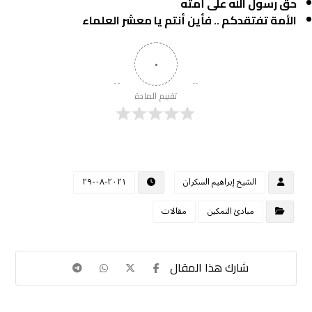
حق رسول الله على أمته
الأمة تفتقدكم .. فأين أنتم يا معشر العلماء
٠
تقييم المادة
الشيخ إبراهيم السكران
٢٠٢١-٠٨-٢٩
مبادئ التمكين
مقالات