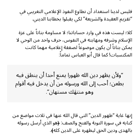
فليس لدينا استعداد أن نطاوع النفوذ الإعلامي التغريبي في
“تقزيم العقيدة والشريعة” لكي يقبلوا بخطابنا الديني.
كلا؛ ليست هذه في وارد حساباتنا؛ لا مساومة بتاتاً على عزة
الإسلام وشرفه ومهابته في النفوس، حرف واحد من الوحي لا
يمكن بتاتاً أن يكون موضوعاً لصفقة إعلامية مهما كانت
المكتسبات! كما قال أبو العباس تماماً:
“ولأن يظهر دين الله ظهورا يمنع أحدا أن ينطق فيه
بطعن؛ أحب إلى الله ورسوله من أن يدخل فيه أقوام
وهو منتهَك مستهان”.
إنها غاية “ظهور الدين” التي قال الله عنها في ثلاث مواضع من
كتابه في سورة التوبة والفتح والصف: ﴿هو الذي أرسل رسوله
بالهدى ودين الحق ليظهره على الدين كله﴾.