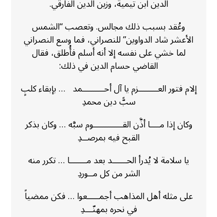
الدين ابن تيمية، وزين الدين الفارقي.
وعُقد بسبب ذلك مجالس. وتعصب “الشمس
الأعشر شاد الدواوين” للنصراني، فما وسع النصراني
لما خشي على نفسه إلا أنه أسلم فأُطلق، فقال
القاضي حسام الدين في ذلك:
إلام فتور العــــــــزم يا آل أحـــــــــمد … بإبقاء كلبٍ
سبًّ دين محمدِ
وكان إذا مــــا أذَّن القــــــــــــوم سبَّه … وكان بذكر
القبح فيه بمرصــدِ
يا سلامة لا يُدرأ الحــــــد بعد مـــــــا … تكرر منه
الشر من كل مــوردِ
على مثله أهل المذاهب أجمـــــعوا … فكن ممضياً
في نحره بمهنّـــدِ