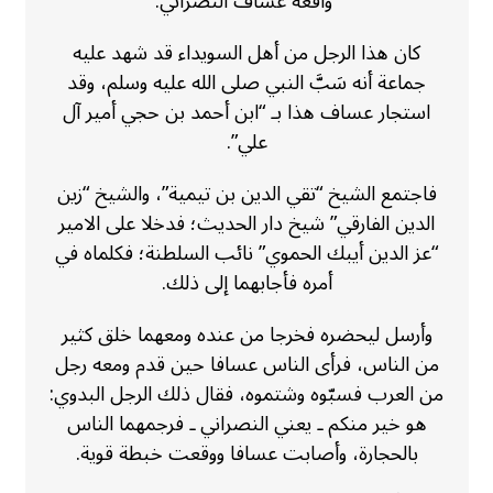
“واقعة عساف النصراني.
كان هذا الرجل من أهل السويداء قد شهد عليه
جماعة أنه سَبَّ النبي صلى الله عليه وسلم، وقد
استجار عساف هذا بـ “ابن أحمد بن حجي أمير آل
علي”.
فاجتمع الشيخ “تقي الدين بن تيمية”، والشيخ “زين
الدين الفارقي” شيخ دار الحديث؛ فدخلا على الامير
“عز الدين أيبك الحموي” نائب السلطنة؛ فكلماه في
أمره فأجابهما إلى ذلك.
وأرسل ليحضره فخرجا من عنده ومعهما خلق كثير
من الناس، فرأى الناس عسافا حين قدم ومعه رجل
من العرب فسبّوه وشتموه، فقال ذلك الرجل البدوي:
هو خير منكم ـ يعني النصراني ـ فرجمهما الناس
بالحجارة، وأصابت عسافا ووقعت خبطة قوية.