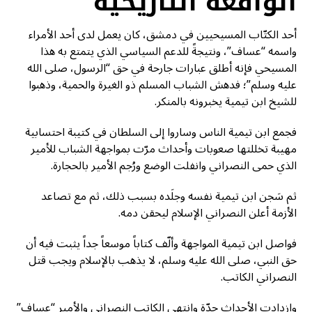
الواقعة التاريخية
أحد الكتّاب المسيحيين في دمشق، كان يعمل لدى أحد الأمراء
واسمه “عساف”، ونتيجةً للدعم السياسي الذي يتمتع به هذا
المسيحي فإنه أطلق عبارات جارحة في حق “الرسول، صلى الله
عليه وسلم”؛ فدهش الشباب المسلم ذو الغيرة والحمية، وذهبوا
للشيخ ابن تيمية يخبرونه بالمنكر.
فجمع ابن تيمية الناس وساروا إلى السلطان في كتيبة احتسابية
مهيبة تخللتها صعوبات وأحداث مرّت بمواجهة الشباب للأمير
الذي حمى النصراني وانفلت الوضع ورُجم الأمير بالحجارة.
ثم سَجن ابن تيمية نفسه وجلَده بسبب ذلك، ثم مع تصاعد
الأزمة أعلن النصراني الإسلام ليحقن دمه.
فواصل ابن تيمية المواجهة وألّف كتاباً موسعاً جداً يثبت فيه أن
حق النبي، صلى الله عليه وسلم، لا يذهب بالإسلام ويجب قتل
النصراني الكاتب.
وازدادت الأحداث حدّة وانتهى الكاتب النصراني والأمير “عساف”