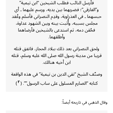
فأرسل النائب فطلب الشيخين “ابن تيمية”
و”الفارقي”؛ فضربهما بين يديه، ورسم عليهما ـ أي
حبسهما ـ في العذراوية، وقدِم النصراني فأسلم وعُقد
مجلس بسببه، وأُثبت بينه وبين الشهود عداوة،
فحُقن دمه، ثم استدعى بالشيخين فأرضاهما
وأطلقهما.
ولحق النصراني بعد ذلك ببلاد الحجاز، فاتفق قتله
قريبا من مدينة رسول الله صلى الله عليه وسلم، قتله
ابن أخيه هنالك.
وصنّف الشيخ “تقي الدين بن تيمية” في هذه الواقعة
٢
كتابه “الصارم المسلول على ساب الرسول””. (
)
وقال الذهبي في تاريخه أيضاً: