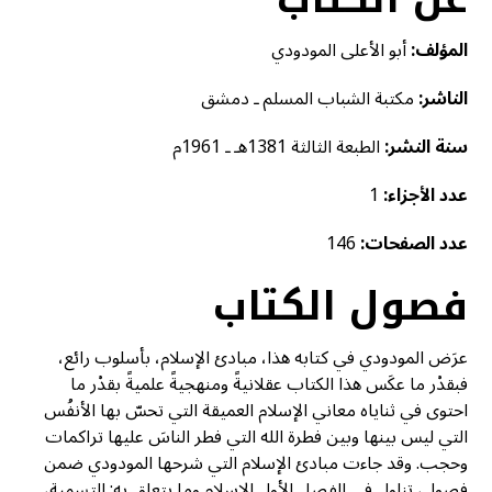
المؤلف:
أبو الأعلى المودودي
الناشر:
مكتبة الشباب المسلم ـ دمشق
سنة النشر:
الطبعة الثالثة 1381هـ ـ 1961م
عدد الأجزاء:
1
عدد الصفحات:
146
فصول الكتاب
عرَض المودودي في كتابه هذا، مبادئ الإسلام، بأسلوب رائع،
فبقدْر ما عكَس هذا الكتاب عقلانيةً ومنهجيةً علميةً بقدْر ما
احتوى في ثناياه معاني الإسلام العميقة التي تحسّ بها الأنفُس
التي ليس بينها وبين فطرة الله التي فطر الناسَ عليها تراكمات
وحجب. وقد جاءت مبادئ الإسلام التي شرحها المودودي ضمن
فصول، تناول في الفصل الأول الإسلام وما يتعلق به: التسمية،