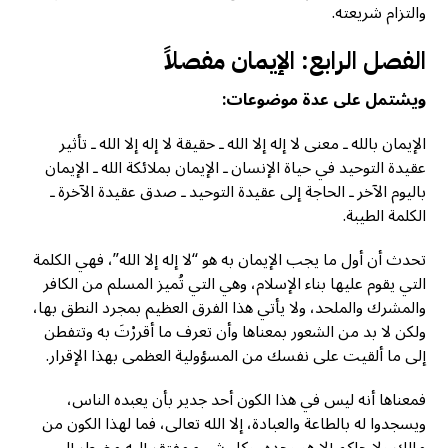
والتزام شريعته.
الفصل الرابع: الإيمان مفصلاً
ويشتمل على عدة موضوعات:
الإيمان بالله ـ معنى لا إله إلا الله ـ حقيقة لا إله إلا الله ـ تأثير
عقيدة التوحيد في حياة الإنسان ـ الإيمان بملائكة الله ـ الإيمان
باليوم الآخر ـ الحاجة إلى عقيدة التوحيد ـ صدق عقيدة الآخرة ـ
الكلمة الطيبة.
تحدث أن أول ما يجب الإيمان به هو “لا إله إلا الله”، فهي الكلمة
التي يقوم عليها بناء الإسلام، وهي التي تُميز المسلم من الكافر
والمشرك والملحد، ولا يأتي هذا الفرق العظيم بمجرد النطق بها،
ولكن لا بد من الشعور بمعناها وأن تعرف ما أقررْتَ به وتتفطن
إلى ما ألقيت على نفسك من المسؤولية العظمى بهذا الإقرار.
فمعناها أنه ليس في هذا الكون أحد جدير بأن يعبده الناس،
ويسجدوا له بالطاعة والعبادة، إلا الله تعالى، فما لهذا الكون من
مالك ولا حاكم إلا هو وحده، وكل شيء مفتقر إليه مضطر إلى