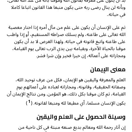
بد أن يكون على معرفة بقانون الله وموقنا بأنه من عند الله تعالى،
وبأنه لن ينال رضى ربه حتى يكون متبعا هذا القانون اتباعا كاملا
في حياته..
ثم على الإنسان أن يكون على علم من مآل أمره إذا اختار معصية
الله تعالى على طاعته، ولم يسلك صراطه المستقيم، أو إذا واظب
على طاعته واتبع قانونه في حياته. ولهذا الغرض لا بد أن يكون
موقنا بالحياة الآخرة، وبقيامه بين يدي الرب تعالى يوم القيامة،
ومجازاته على أعماله، إن خيرا فخير وإن شرا فشر.
معنى الإيمان
العلم والمعرفة واليقين هو الإيمان، فكل من عرف توحيد الله،
وصفاته الحقيقية، وقانونه، ومجازاته لعباده على أعمالهم يوم
القيامة، ثم كان موقنا بكل ذلك، هو المؤمن. ومن نتائج الإيمان أن
1
يكون الإنسان مسلما، أي مطيعا لله ومتبعا لقانونه. (
)
وسيلة الحصول على العلم واليقين
إن آثار رحمة الله ومعالم بديع صنعه منبثة في كل ناحية من