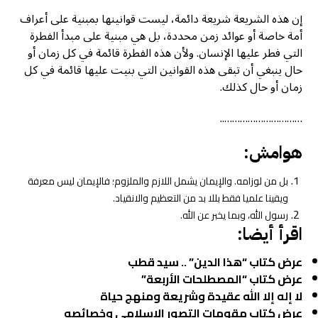
إن هذه الشريعة شريعة دائمة، ليست قوانينها بمبنية على أعراف
أمة خاصة أو عوائد زمن محددة، بل هي مبنية على مبدأ الفطرة
التي فطر عليها الإنسان. ولأن هذه الفطرة قائمة في كل زمان أو
حال ينبغي أن تبقى هذه القوانين التي بنيت عليها قائمة في كل
زمان أو حال كذلك.
…………………………..
هوامش:
بل من لوزامه. والإيمان يشمل اللازم والملزوم؛ فالإيمان ليس معرفة
ويقينا علميا فقط بللا بد من التعظيم والانقياد.
رسول الله، وبما يخبر عن الله.
اقرأ أيضا:
عرض كتاب “هذا الدين” .. سيد قطب
عرض كتاب “المصطلحات الأربعة”
لا إله إلا الله عقيدة وشريعة ومنهج حياة
عرض كتاب مقومات التصور الإسلامي وخصائصه