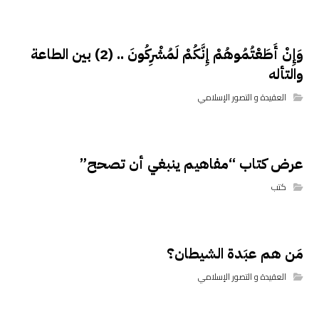
وَإِنْ أَطَعْتُمُوهُمْ إِنَّكُمْ لَمُشْرِكُونَ .. (2) بين الطاعة
والتأله
العقيدة و التصور الإسلامي
عرض كتاب “مفاهيم ينبغي أن تصحح”
كتب
مَن هم عبَدة الشيطان؟
العقيدة و التصور الإسلامي