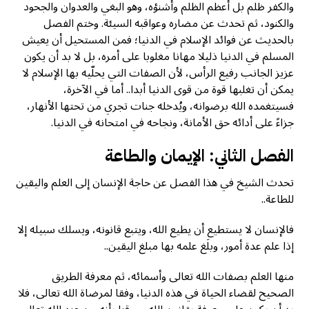
والكفر ظلم بل أعظم الظلم وأشنؤه، وهو البغي والعدوان والجحود
والكنود، ثم تحدث عن مضاره وعواقبه السيئة. وختم الفصل
بالحديث عن فوائد الإسلام في الدنيا؛ فمن المستحيل أن يعيش
المسلم في الدنيا ذليلا مهانا مغلوبا على أمره، بل لا بد أن يكون
عزيز الجانب رفيع الرأس، لأن الصفات التي يحلّيه بها الإسلام لا
يمكن أن تغلبها قوة من قوى الدنيا أبدا.. أما في الآخرة،
فسيتغمده الله برضوانه، ويُدخله جنات تجري من تحتها الأنهار،
جزاءً على أدائه حق الأمانة، ونجاحه في امتحانه في الدنيا.
الفصل الثاني: الإيمان والطاعة
تحدث الشيخ في هذا الفصل عن حاجة الإنسان إلى العلم واليقين
للطاعة..
فالإنسان لا يستطيع أن يطيع الله، ويتبع قانونه، ويسلك سبيله إلا
إذا علم عدة أمور، وبلَغ علمه بها مبلغ اليقين..
منها العلم بصفات الله تعالى وأسمائه، ثم معرفة الطريق
الصحيح لقضاء الحياة في هذه الدنيا، وفقا لمرضاة الله تعالى، فلا