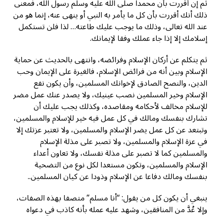
ثم إن أقررت بأن محمدا صلى الله عليه وسلم رسول الله، فمعنى
ذلك أنك أقررت بأن كل ما يأمر به النبي أو ينهى عنه، إنما هو من
عند الله تعالى، وذلك ما يوجب عليك طاعته… لذا فلن تستكمل
إسلامك إلا إذا جاء عملك وفقا لإيمانك.
ثم يتكلم عن أركان الإسلام وفرائضه، وانتهى بالحديث عن حماية
الإسلام وبين أنه من فرائض الإسلام، فالغيرة على الإيمان وحب
الدين، والنصح الصادق لإخوانك المسلمين، وأن يكون نفع
الإسلام وخير المسلمين نصب عينيك، ولا يصدر عنك عمل مضر
للإسلام مخالف لأحكامه ومقاصده، وكذلك يجب عليك أن
تشارك بنفسك ومالك في كل عمل فيه خير للإسلام والمسلمين،
وتبتعد عن كل عمل يضر الإسلام والمسلمين، ولا تعتبر عزتك إلا
في عزة الإسلام والمسلمين، ولا تصبر على مذلة الإسلام
والمسلمين كما لا تصبر على مذلة نفسك، ولا تعاون أعداء
الإسلام والمسلمين، وتكون مستعدا لكل نوع من التضحية
بنفسك ومالك دفاعا عن الإسلام وذودا عن كيان المسلمين..
ينبغي أن يكون كل من يقول: “أنا مسلم” متصفا بهذه الصفات،
وإلا عُدَّ من المنافقين، وشهد عليه عمله بأنه كاذب في دعواه