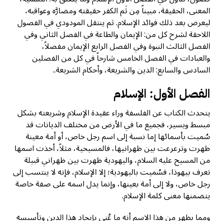
المعنى، الحقيقة، مبيناً مِن ثَم الكفر حقيقته ومضارَّه وعواقبه،
ليعرض بعد ذلك فوائد الإسلام. ثم ينتقل المودودي في الفصول
اللاحقة لشرح كل من: الإيمان والطاعة في الفصل الثاني وفي
الفصل الثالث النبوة وفي الفصل الرابع الإيمان مفصلاً،
والعبادات في الفصل الخامس شارحاً في كل من الفصلين
السادس والسابع: الدين والشريعة، وأحكام الشريعة..
الفصل الأول: الإسلام
يتحدث الكتاب عن الفلسفة وراء عقيدة الإسلام وشريعته بشكل
مبسط ويسير، فجميع ما في الأرض من مختلف الديانات قد
سُميت بأسمائها إما نسبة إلى اسم رجل خاص، أو أمة معينة
ظهرت وترعرعت بين ظهرانيها، فالمسيحية، مثلاً، أخذت اسمها
من المسيح عليه السلام، واليهودية ظهرت بين ظهراني قبيلة
تعرف بيهوذا، فسُميت باليهودية؛ إلا الإسلام، فإنه لا ينتسب إلى
رجل خاص، ولا إلى أمة بعينها، وإنما يدل اسمه على صفة خاصة
يتضمنها معنى كلمة الإسلام.
ومما يظهر من هذا الاسم أنه ما عُني بإيجاد هذا الدين وتأسيسه