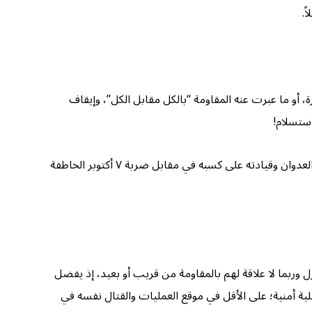
ً.
، أو ما عبرت عنه المقاومة “بالكل مقابل الكل”، وإيقاف
استسلام!
وما يفاقم المشكلة ويقف حجر عثرة أمام أي صفقة محتملة لإطلاق أسرى الكيان، هو الثمن الباهظ من دماء الغزيين؛ الذي حرص جيش العدوان وقيادته على كسبه في مقابل ضربة ٧ أكتوبر الخاطفة
ربما لا علاقة لهم بالمقاومة من قريب أو بعيد، إذ يفضل
عملية أمنية؛ على الأقل في موقع العمليات والقتال نفسه في