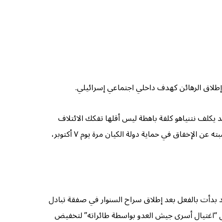
لاق الرهائن كهدف داخلي اجتماعي إسرائيلي.
د يكلف نتنياهو كلفة باهظة ليس أقلها تفكك الائتلاف
الحكومي المتطرف وإسقاط حكومته، كما ستتضاعف عدد القضايا التي قد يحاكم بها سواءً الجنائية المؤجلة، أو السياسية العاجلة لمحاسبته عن الإخفاق في حماية دولة الكيان مرة يوم ٧ أكتوبر،
ن، قد يمثل إطلاق بعضهم تكراراً لتجربة السنوار والعاروري وغيرهما، وقد صرح بعض قادة العدو أن ٧ أكتوبر قد بدأت بالفعل بعد إطلاق سراح السنوار في صفقة تبادل
نيبال “اغتيال أسرى جيش العدو بواسطة طائراته” لتخفيض