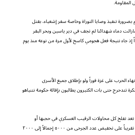
 المقاومة.
هم بضرورة تنفيذ وصايا التوراة وخاصة سفر إشعياء، بقتل
 فمازالت دماء شهدائنا لم تجف في دير ياسين وبحر البقر
إن كان مختلفاً جداً إذ جاء نتيجة فعل هجومي كاسح لأول مرة من نوعه منذ يوم
هاء الحرب على غزة فوراً ولو بإطلاق جميع الأسرى
رة تتدحرج حتى بات الكثيرون يطالبون بإقالة حكومة نتنياهو
م تعد تفلح كل محاولات الرقيب العسكري في حجبها أو
التخفيف من وقعها على المجتمع الإسرائيلي رغم كل محاولات التقليل والحجب للأعداد الحقيقية كما أجبرت هآرتس منذ حوالي الشهر تقريباً على تخفيض عدد الجرحى من ٥٠٠٠ إجمالاً إلى ٢٠٠٠