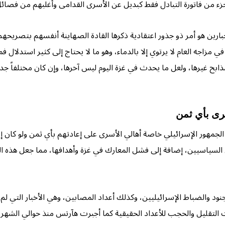
جزء من فاتورة التبادل فقط كبديل عن الأسرى القدامى وأغلبهم من فصائل
الجبارين هو أمر ذو جذور اعتقادية ذكرها القادة الصهاينة أنفسهم بتصريح
في مزاجه العام لا يرتوي إلا بالدماء، وهو ما لا يحتاج إلى كثير استدلال
لاف الأسرى المصريين في ٦٧، وعشرات المذابح غيرها، ولعل ما يحدث في غزة اليوم ليس آخرها، و
سرى بأي ثمن
الجمهور الإسرائيلي خاصة أهالي الأسرى على إعادتهم بأي ثمن ولو كان إن
السياسيين، إضافة إلى فشل المعارك في غزة وأهدافها، مما جعل هذه الك
نود والضباط الإسرائيليين، وكذلك أعداد المصابين، وهي الأخبار التي ل