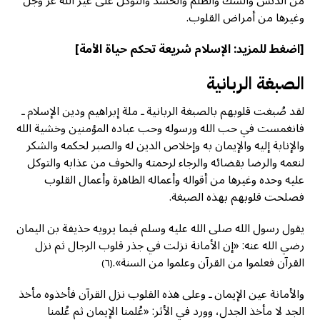
من الدنس والشك والظلم والحسد والتوكل على غير الله عز وجل
وغيرها من أمراض القلوب.
[اضغط للمزيد:
الإسلام شريعة تحكم حياة الأمة
]
الصبغة الربانية
لقد صُبغت قلوبهم بالصبغة الربانية ـ ملة إبراهيم ودين الإسلام ـ
فانغمست في حب الله ورسوله وحب عباده المؤمنين وخشية الله
والإنابة إليه والإيمان به وإخلاص الدين له والصبر لحكمه والشكر
لنعمه والرضا بقضائه والرجاء لرحمته والخوف من عذابه والتوكل
عليه وحده وغيرها من أقواله وأعماله الظاهرة وأعمال القلوب
فصلحت قلوبهم بهذه الصبغة.
يقول رسول الله صلى الله عليه وسلم فيما يرويه حذيفة بن اليمان
رضي الله عنه: «إن الأمانة نزلت في جذر قلوب الرجال ثم نزل
القرآن فعلموا من القرآن وعلموا من السنة».
(٦)
والأمانة عين الإيمان ـ وعلى هذه القلوب نزل القرآن فأخذوه مأخذ
الجد لا مأخذ الجدل، وورد في الأثر: «عُلمنا الإيمان ثم عُلمنا