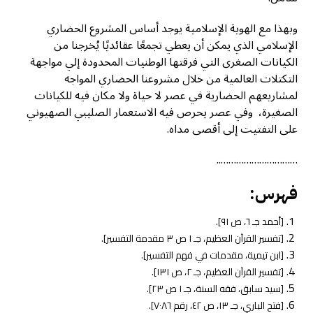
وبهذا مع الهوية الإسلامية يوجد أساس المشروع الحضاري
الإسلامي الذي يمكن أن يعطي تجمعًا عقائديًا يُخرجنا من
الكيانات الصغرى التي فرقتها الوطنيات المحدودة إلي مواجهة
التكتلات العالمية من خلال مشروعنا الحضاري المواجه
لمشاريعهم الحضارية في عصر لا حياة ولا مكان فيه للكيانات
الصغيرة، وفي عصر يحرص فيه الاستعمار الصليبي الصهيوني
على التفتيت إلى أقصى مداه.
…………………………..
فهرس:
[أحمد جـ ٦، ص ٩١].
[تفسير القرآن العظيم، جـ ١ ص ٣ مقدمة التفسير].
[ابن تيمية، مقدمات في فهم التفسير].
[تفسير القرآن العظيم، جـ ٢، ص ١٣١].
[سيد سابق، فقه السنة، جـ ١ ص ٢٣].
[فتح الباري، جـ ١٣، ص ٤٢، رقم ٧٠٨٦].