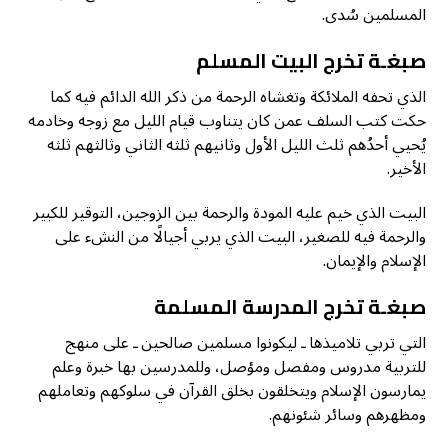
المسلمين سُدى.
صبغـة
تخرج
البيت المسلم
الذي تحفه الملائكة وتغشاه الرحمة من ذكر الله الدائم فيه كما
حكت كتب السلف عمن كان يتناوب قيام الليل مع زوجه وخادمه
يُحيي أحدُهم ثلث الليل الأول وثانيهم ثلثه الثاني وثالثهم ثلثه
الأخير.
البيت الذي خيم عليه المودة والرحمة بين الزوجين، التوقير للكبير
والرحمة فيه للصغير، البيت الذي يربي أجيالًا من النشء على
الإسلام والإيمان.
صبغـة
تخرج
المدرسة المسلمة
التي تربي تلاميذها ـ ليكونوا مسلمين صالحين ـ على منهج
للتربية مدروس ومفصل ومؤصل، وللمدرسين بها خبرة وعلم
يمارسون الإسلام ويتخلقون بخلق القرآن في سلوكهم وتعاملهم
ومظهرهم وسائر شئونهم.