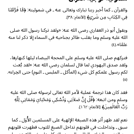
والقرآن ـ كما أخبر ربنا تبارك وتعالى عنه ـ في شموليته: ﴿مَّا فَرَّطْنَا
فِي الكِتَابِ مِن شَيْءٍ﴾
.
[الأنعام: ٣٨]
ويقول أبو ذر الغفاري رضي الله عنه: «ولقد تركنا رسول الله صلى
الله عليه وسلم وما يقلب طائر بجناحيه في السماء إلا ذكر لنا منه
علمًا».
(٤)
فتركهم صلى الله عليه وسلم على المحجة البيضاء ليلها كنهارها،
ولقد صدق اليهودي لما قال لسلمان رضي الله عنه: «لقد بُعث
لكم رسول علمكم كل شيء (المأكل ـ الملبس ـ النوم) حتى الخِراء».
(٥)
فقد كان هذا ترجمة عملية لأمر الله تعالى لرسوله صلى الله عليه
وسلم ومن اتبعه: ﴿قُلْ إِنَّ صَلاَتِي وَنُسُكِي وَمَحْيَايَ وَمَمَاتِي لِلّهِ
رَبِّ الْعَالَمِينَ﴾
.
[الأنعام: ١٦٢]
نعم لقد ظهر أثر هذه الصبغة الإلهية على المسلمين الأُوَل ـ كما
سبق ـ وتداخلت في قلوبهم تداخل الصبغ للثوب فطهرت قلوبهم