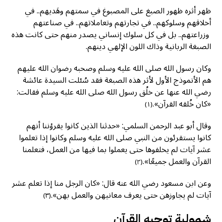
ظهر أثره ظهور الصبغ على المصبوغ في سمتهم وهَديهم.. في
أخلاقهم وسلوكهم.. في تجارتهم وتعاملاتهم.. في صناعتهم
وزراعتهم.. بل في كل سلوك إنساني يصدر منهم حتى كانت هذه
الصبغة الربانية وذاك اللون الإلهي دينهم.
وكان رسول الله صلى الله عليه وسلم وصحبه رضوان الله عليهم
هم الأنموذج الأول لأثر هذه الصبغة فقد سُئلت السيدة عائشة
رضي الله عنها عن خلُق رسول الله صلى الله عليه وسلم فقالت:
«كان خُلقه القرآن».
(١)
وقال أبو عبد الرحمن السلمي: «حدثنا الذين كانوا يقرؤننا أنهم
كانوا يستقرئون من النبي صلى الله عليه وسلم وكانوا إذا تعلموا
عشر آيات لم يخلفوها حتى يعملوا بما فيها من العمل، فتعلمنا
القرآن والعمل جميعًا».
(٢)
وعن ابن مسعود رضي الله عنه قال: «كان الرجل منا إذا تعلم عشر
آيات لم يجاوزهن حتى يعرف معانيهن والعمل بهن».
(٣)
شمولية توجيه القرآن