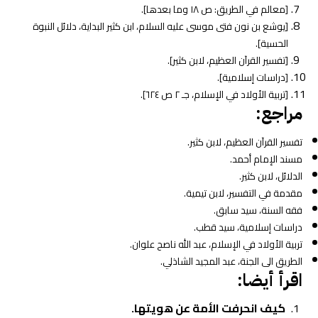
[معالم في الطريق: ص ١٨ وما بعدها].
[يوشع بن نون فتى موسى عليه السلام، ابن كثير البداية، دلائل النبوة
الحسية].
[تفسير القرآن العظيم، لابن كثير].
[دراسات إسلامية].
[تربية الأولاد في الإسلام، جـ ٢ ص ٦٢٤].
مراجع:
تفسير القرآن العظيم، لابن كثير.
مسند الإمام أحمد.
الدلائل، لابن كثير.
مقدمة في التفسير، لابن تيمية.
فقه السنة، سيد سابق.
دراسات إسلامية، سيد قطب.
تربية الأولاد في الإسلام، عبد الله ناصح علوان.
الطريق الى الجنة، عبد المجيد الشاذلي.
اقرأ أيضا:
كيف انحرفت الأمة عن هويتها
.