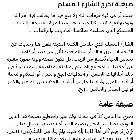
صبغـة
تخرج
الشارع المسلم
حيث تُراعى فيه حرمات الله ولا يقع فيه ما يخالف فيه أمر الله
وتوجيهاته إلا مُستنكرًا حيث يخلو منه المرأة المتبرجة والشباب
المتسكع الذي صناعته معاكسة الغاديات والرائحات….
الشارع المسلم الذي خلا من الكلمة البذيئة تلقى هنا وحديث عن
الفاحشة يسري هناك أو شتائم قذرة تأتي من بعيد أو كلمة
تخدش الحياء تُسمع من قريب، بل يكون سمته ولونه صورة معبرة
عن أخلاقيات المجتمع المسلم ومبادئه ومفاهيمه وقيمه سواءً في
ذلك أخلاقيات الجنس أو أخلاقيات البيع والشراء أو السلام والتحية
أو آداب المرور وآداب الجلوس أو آداب العلاقة بين الصغير والكبير
أو بين السائر والجالس… إلخ.
صبغـة عامة
تخرج لنا الناس كلاً في مجاله وقد تغير واصطبغ بصبغة هذا الدين
القويم، فصار قدوة حتى يصبح الفرد أمة يقتدى به، قال تعالى:
﴿
إِنَّ إِبْرَاهِيمَ كَانَ أُمَّةً قَانِتاً لِلّهِ حَنِيفاً وَلَمْ يَكُ مِنَ الْمُشْرِكِينَ﴾
[النحل،
فقد كان إبراهيم عليه السلام إمامًا يقتدى به.
الآية: ١٢٠]