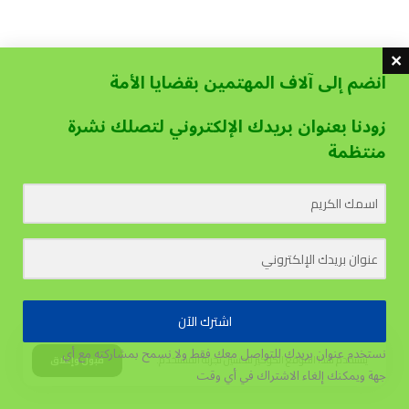
انضم إلى آلاف المهتمين بقضايا الأمة
زودنا بعنوان بريدك الإلكتروني لتصلك نشرة
منتظمة
اشترك الآن
نستخدم عنوان بريدك للتواصل معك فقط ولا نسمح بمشاركته مع أي
يستخدم هذا الموقع الكوكيز لتحسين تجربة المستخدم.
قبول وإغلاق
جهة
ويمكنك إلغاء الاشتراك في أي وقت