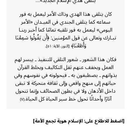
يتلقى هدي الإسلام الجديد»…
كان يتلقى هذا الهدي وذاك الأمر ليعمل به فور
سماعه كما يتلقى الجندي في الميـدان «الأمر
اليومي» ليعمل به فور تلقيه تمامًا كما أخبر ربنـا
تبـارك وتعالى عن قول المؤمنين: ﴿أَن يَقُولُوا سَمِعْنَا
وَأَطَعْنَا﴾
.
[النور، الآية: ٥١]
فكان هذا الشعور ـ شعور التلقي للتنفيذ ـ ييسر لهم
العمل ويخفف عنهم ثقل التكاليف ويخلط القرآن
بذواتهم ـ يصطبغون به ـ فيحولونه في نفوسهم وفي
حياتهم إلى منهج واقعي وإلى ثقافة متحركة لا تبقى
داخل الأذهان ولا في بطون الصحائف وإنما تتحول
آثارًا وأحداثًا تحول خط سير الحياة كل الحياة.
(٧)
[اضغط للاطلاع على:
الإسلام هوية تجمع الأمة
]