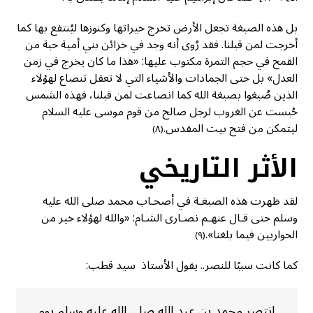
بل هذه الصبغة تجعل الأرض تخرج خيراتها وكنوزها ليُنتفع بها كما
أخرجت لمن قبلنا. فقد رُوى أنه وجد في خزائن بني أمية حبة من
القمح في حجم التمرة مكتوب عليها: «هذا ما كان يخرج في زمن
العدل» بل حتى الجمادات والأشياء التي لا تعقل تنصاع لهؤلاء
الذين صُبغوا بصبغة الله كما انصاعت لمن قبلنا، فهذه الشمس
حُبست عن الغروب لرجل صالح من قوم موسى عليه السلام
ليتمكن من فتح بيت المقدس.
(٨)
الأثر التاريخي
لقد ظهرت هذه الصبغـة في أصحـاب محمد صلى الله عليه
وسلم حتى قـال عنهـم نصـارى الشـام: «والله لهؤلاء خير من
الحواريين فيما بلغنا».
(٩)
كما كانت سببًا للنصر.. يقول الأستاذ سيد قطب:
انتصر محمد بن عبد الله صلى الله عليه وسلم يوم