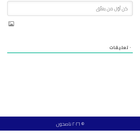
٠
تعليقات
© ٢٠٢٦ ناصحون