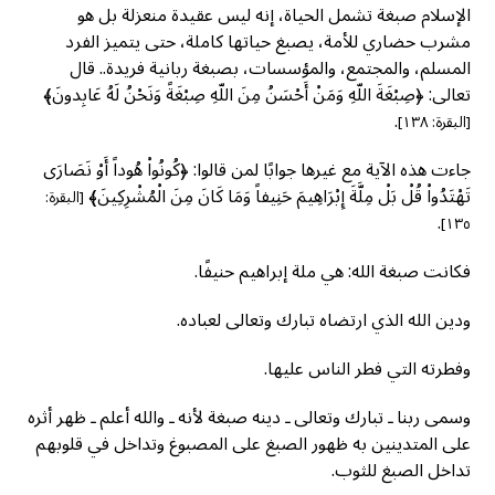
الإسلام صبغة تشمل الحياة، إنه ليس عقيدة منعزلة بل هو
مشرب حضاري للأمة، يصبغ حياتها كاملة، حتى يتميز الفرد
المسلم، والمجتمع، والمؤسسات، بصبغة ربانية فريدة.. قال
تعالى: ﴿صِبْغَةَ اللّهِ وَمَنْ أَحْسَنُ مِنَ اللّهِ صِبْغَةً وَنَحْنُ لَهُ عَابِدونَ﴾
.
[البقرة: ١٣٨]
جاءت هذه الآية مع غيرها جوابًا لمن قالوا: ﴿كُونُواْ هُوداً أَوْ نَصَارَى
تَهْتَدُواْ قُلْ بَلْ مِلَّةَ إِبْرَاهِيمَ حَنِيفاً وَمَا كَانَ مِنَ الْمُشْرِكِينَ﴾
[البقرة:
.
١٣٥]
فكانت صبغة الله: هي ملة إبراهيم حنيفًا.
ودين الله الذي ارتضاه تبارك وتعالى لعباده.
وفطرته التي فطر الناس عليها.
وسمى ربنا ـ تبارك وتعالى ـ دينه صبغة لأنه ـ والله أعلم ـ ظهر أثره
على المتدينين به ظهور الصبغ على المصبوغ وتداخل في قلوبهم
تداخل الصبغ للثوب.