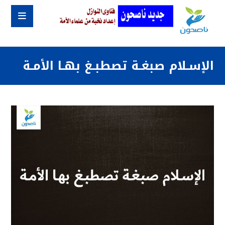
الإسـلام صبغـة تصطبـغ بهـا الأمـة