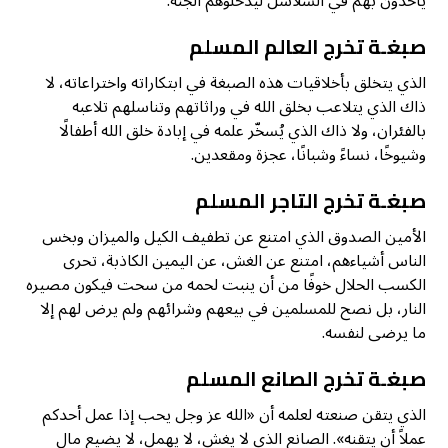
يأخذون بهم في السلاسل ليدخلوهم الجنة.
صبغـة
تخرج
العالم المسلم
الذي يتخلق بأخلاقيات هذه الصبغة في ابتكاراته واختراعاته، لا
ذاك الذي يتلاعب بخلق الله في وراثاتهم وتناسلهم تلاعبه
بالفئران، ولا ذاك الذي يُسخّر علمه في إبادة خلق الله أطفالًا
وشيوخًا، نساءً وشبانًا، عجزة ومقعدين.
صبغـة تخرج
التاجر المسلم
الأمين الصدوق الذي امتنع عن تطفيف الكيل والميزان وبخس
الناس أشياءهم، امتنع عن الغش، عن اليمين الكاذبة، تحرى
الكسب الحلال خوفًا من أن ينبت لحمه من سحت فيكون مصيره
النار، بل نصح للمسلمين في بيعهم وشرائهم ولم يرض لهم إلا
ما يرضى لنفسه.
صبغـة
تخرج
الصانع المسلم
الذي يتقن صنعته لعلمه أن «الله عز وجل يحب إذا عمل أحدكم
عملاً أن يتقنه». الصانع الذي لا يغش، لا يهمل، لا يضيع مال