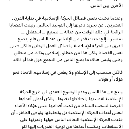
الأخرى بين الناس.
وعندما تخلت بعض فصائل الحركة الإسلامية في بداية القرن ـ
العشرين ـ عن تجريد دعوتها إلى التوحيد الخالص وتبنت القضايا
الرائجة في ذلك الوقت من عدالة ــ تصنيع ــ استقلال ــ
تمصير… إلخ؛ حدث قدر من الإلتباس عند الناس فلم يتضح
الفرق بين الحركة الإسلامية وفصائل العمل الوطني فالكل يتبنى
نفس القضايا ولكن هذا من منطلق إسلامي وذاك من منطلق
وطني وليس هناك ما يمنع الناس من التجمع حول هذا أو ذاك.
فالكل منتسب إلى الإسلام ولا يطعن في إسلامهم الاتجاه نحو
هؤلاء أو هؤلاء.
ونتج عن هذا اللبس وعدم الوضوح العقدي في طرح الحركة
الإسلامية لقضيتها واختلاطها بغيرها ـ والذي أعطى أعداءها
الفرصة لسحب البساط من تحت أقدامها بتبني هؤلاء الأعداء
لنفس أهداف الحركة الإسلامية بل وتحقيقها ولو في الظاهر ـ أن
فقدت الحركة الإسلامية التفاف الناس حولها وقدرتها على
الاستقطاب ومكنت أعداءها من توجيه الضربات إليها تلو