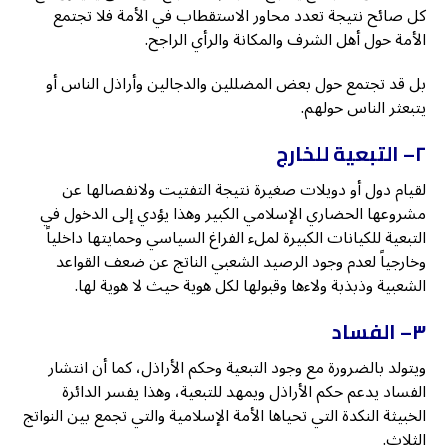
كل صائح نتيجة تعدد محاور الاستقطاب في الأمة فلا تجتمع
الأمة حول أهل الشرف والمكانة والرأي الراجح.
بل قد تجتمع حول بعض المضللين والدجالين وأراذل الناس أو
يتبعثر الناس حولهم.
٢
– التبعية للخارج
لقيام دول أو دويلات صغيرة نتيجة التفتيت ولانفصالها عن
مشروعها الحضاري الإسلامي الكبير وهذا يؤدي إلى الدخول في
التبعية للكيانات الكبيرة لملء الفراغ السياسي وحمايتها داخلياً
وخارجياً لعدم وجود الرصيد الشعبي الناتج عن ضعف القواعد
الشعبية وذبذبة ولاءها وقبولها لكل هوية حيث لا هوية لها.
٣
– الفساد
ويتولد بالضرورة مع وجود التبعية وحكم الأراذل، كما أن انتشار
الفساد يدعم حكم الأراذل ويمهد للتبعية، وهذا يفسر الدائرة
الخبيثة النكدة التي تحياها الأمة الإسلامية والتي تجمع بين النواتج
الثلاث.