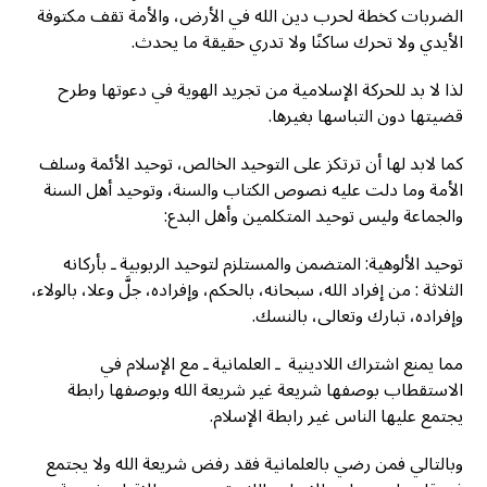
الضربات كخطة لحرب دين الله في الأرض، والأمة تقف مكتوفة
الأيدي ولا تحرك ساكنًا ولا تدري حقيقة ما يحدث.
لذا لا بد للحركة الإسلامية من تجريد الهوية في دعوتها وطرح
قضيتها دون التباسها بغيرها.
كما لابد لها أن ترتكز على التوحيد الخالص، توحيد الأئمة وسلف
الأمة وما دلت عليه نصوص الكتاب والسنة، وتوحيد أهل السنة
والجماعة وليس توحيد المتكلمين وأهل البدع:
توحيد الألوهية: المتضمن والمستلزم لتوحيد الربوبية ـ بأركانه
الثلاثة : من إفراد الله، سبحانه، بالحكم، وإفراده، جلَّ وعلا، بالولاء،
وإفراده، تبارك وتعالى، بالنسك.
مما يمنع اشتراك اللادينية ـ العلمانية ـ مع الإسلام في
الاستقطاب بوصفها شريعة غير شريعة الله وبوصفها رابطة
يجتمع عليها الناس غير رابطة الإسلام.
وبالتالي فمن رضي بالعلمانية فقد رفض شريعة الله ولا يجتمع