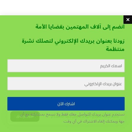
انضم إلى آلاف المهتمين بقضايا الأمة
زودنا بعنوان بريدك الإلكتروني لتصلك نشرة
منتظمة
اشترك الآن
نستخدم عنوان بريدك للتواصل معك فقط ولا نسمح بمشاركته مع أي
يستخدم هذا الموقع الكوكيز لتحسين تجربة المستخدم.
قبول وإغلاق
جهة
ويمكنك إلغاء الاشتراك في أي وقت