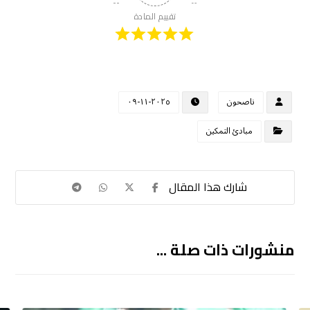
تقييم المادة
ناصحون
٢٠٢٥-١١-٠٩
مبادئ التمكين
منشورات ذات صلة ...