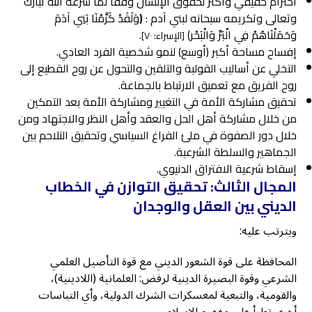
احترام حقيقي وأكثر لحقوق الإنسان وفقاً لما شرعه الله تبارك
وتعالى وتكريمه سبحانه لبني آدم :
﴿
وَلَقَدْ كَرَّمْنَا بَنِي آدَمَ
وَحَمَلْنَاهُمْ فِي الْبَرِّ وَالْبَحْر﴾
.
[الإسراء: ٧٠]
إفساح مساحة أكبر (أوسع) لنمو شخصية الفرد العادي.
التخلي عن أساليب القولبة والتلقين والتحول عن روح القطيع إلى
روح الفريق مع تعميق الارتباط بالجماعة.
تحقيق مشاركة الأمة في التغيير ومشاركة الأمة بعد التمكين
من خلال مشاركة أهل الحل والعقد وأهل النظر والاجتهاد ومن
خلال دور الصفوة في ملئ الفراغ السياسي وتحقيق التلاحم بين
الجماهير والسلطة الشرعية.
إسقاط شرعية الافتراق الدنيوي.
المجال الثالث: تحقيق التوازن في الخطاب
الديني بين العقل والوجدان
ويترتب عليه:
المحافظة على قوة الشعور الديني مع قوة التأصيل العلمي
الشرعي وقوة البصيرة الدينية لرفض: العلمانية (اللادينية)،
والقومية، والتبعية لمعسكرات الشرك الدولية، وأي التباسات
أخرى تطرأ على مفهوم الإسلام.