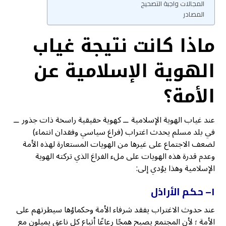
المجالات واجبة التصحيح
المصادر
ماذا كانت نتيجة غياب
الهوية الإسلامية عن
الأمة؟
عند غياب الهوية الإسلامية ــ كهوية حقيقية راسخة ذات جذور ــ
في بلد مسلم يحدث اغتراب (فراغ سياسي وفقدان انتماء)
لضعف الاجتماع على غيرها من الهويات المستعارة لهذه الأمة
وعدم قدرة هذه الهويات على ملء الفراغ الذي تركته الهوية
الإسلامية وهذا يؤدي إلى:
١
– حكم الأراذل
عند حدوث الاغتراب يفقد شرفاء الأمة وحكماؤها سيطرتهم على
الأمة ؛ لأن المجتمع يصبح همجًا رعاعًا أتباع كل ناعق يميلون مع