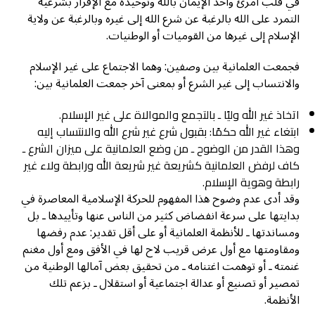
في قلب امرئ واحد الإيمان بالله وتوحيده مع الإقرار بشرعية
التمرد على الله بالرغبة عن شرع الله إلى غيره وبالرغبة عن ولاية
الإسلام إلى غيرها من القوميات أو الوطنيات.
فجمعت العلمانية بين وصفين: وهما الاجتماع على غير الإسلام
والانتساب إلى غير الشرع أو بمعنى آخر جمعت العلمانية بين:
اتخاذ غير الله وليًا ـ بالتجمع والموالاة على غير الإسلام.
ابتغاء غير الله حكمًا: بقبول شرع غير شرع الله والانتساب إليه
وهذا القدر من الوضوح ـ من وضع العلمانية على ميزان الشرع ـ
كاف لرفض العلمانية كشريعة غير شريعة الله ورابطة ولاء غير
رابطة وهوية الإسلام.
وقد أدى عدم وضوح هذا المفهوم للحركة الإسلامية المعاصرة في
بدايتها على سرعة انفضاض كثير من الناس عنها وتأييدها ـ بل
ومساندتها ـ للأنظمة العلمانية أو على أقل تقدير: عدم رفضها
ومقاومتها مع أول عرض قريب لاح لها في الأفق ومع أول مغنم
غنمته ـ أو توهمت اغتنامه ـ من تحقيق بعض آمالها الوطنية من
تمصير أو تصنيع أو عدالة اجتماعية أو استقلال ـ بزعم تلك
الأنظمة.