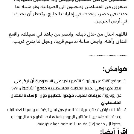
فينفرون من المسلمين ويتحببون الى الصهاينة. وهو شبيه بما
حدث في مصر، ويحدث في إمارات الخليج.. ويُنتظر أن يحدث
في أرض الحرمين.
فاللهم اخذل من خذل دينك، وانصر من جاهد في سبيلك، واقمع
النفاق وأهله، واجعل ساعة ندمهم قريبا، وعجل لنا بفرج قريب.
……………………………..
هوامش
:
موقع “SWI عن رويتروز”:
الأمير بندر: على السعودية أن تركز على
مصالحها وهي تخدم القضية الفلسطينية
موقع “الأناضول، SWI
عن رويتروز”:
عريقات للعرب: مهّدوا للتطبيع دون الإساءة للنضال
الفلسطيني
نقْلنا لاعتراض “صائب عريقات” للمطبعين ليس تزكية له ونسيانا لعلمانيته
وعدائه للمجاهدين المقاتلين لليهود واستعداده للتطبيع مع اليهود لو
رجعوا الى حدود (٦٧) وقامت للمنظمة دويلة كرتونية.
اقرأ أيضا: