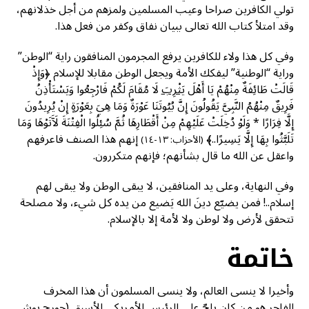
تولي الكافرين صراحا وعيب المسلمين ولمزهم من أجل خذلانهم،
وقد امتلأ كتاب الله تعالى ببيان نفاق وكفر من فعل هذا.
وفي كل هذا ولاء للكافرين يرفع المجرمون المنافقون راية “الوطن”
وراية “الوطنية” ليفكك الأمة ويجعل الوطن مقابلا للإسلام ﴿وَإِذْ
قَالَتْ طَائِفَةٌ مِنْهُمْ يَا أَهْلَ
يَثْرِبَ
لَا مُقَامَ لَكُمْ فَارْجِعُوا وَيَسْتَأْذِنُ
فَرِيقٌ مِنْهُمُ النَّبِيَّ يَقُولُونَ إِنَّ بُيُوتَنَا عَوْرَةٌ وَمَا هِيَ بِعَوْرَةٍ إِنْ يُرِيدُونَ
إِلَّا فِرَارًا * وَلَوْ دُخِلَتْ عَلَيْهِمْ مِنْ أَقْطَارِهَا ثُمَّ سُئِلُوا الْفِتْنَةَ لَآَتَوْهَا وَمَا
تَلَبَّثُوا بِهَا إِلَّا يَسِيرًا..﴾
إنهم هذا الصنف فاعرفهم
(الأحزاب: ١٣-١٤)
واعقل عن الله ما قال بشأنهم؛ فإنهم متكررون.
وفي النهاية، وعلى يد المنافقين، لا يبقى الوطن ولا يبقى لهم
إسلام..! فمن يضيّع دينَ الله يَضيع من يده كل شيء، ولا مصلحة
تتحقق لأرض ولا لوطن ولا لأمة إلا بالإسلام.
خاتمة
وأخيرا لا ينسى العالم، ولا ينسى المسلمون أن هذا المخرف
الفاجر هو من كان يلحّ على الرئيس الأمريكي الأسبق (جورج بوش