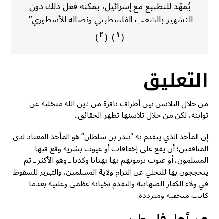
يُمهّد للتطبيع مع إسرائيل، يمكنه فعل ذلك دون
التشهير بالشعب الفلسطيني ونضاله الأسطوري”.
٢
١
)
) (
(
التعليق
من خلال التلاسن بين أطراف نافرة من دين الله متخلية عن
ثوابته، لكن من خلال تلاسنها تظهر الحقائق..
إن المأخذ الذي يتقدم به “بندر بن سلطان” هو المأخذ المعتاد لدى
المنافقين؛ أن يقع على إخفاقات أو عيوب بشرية وقع فيها
المسلمون، أو عيوب يرمونهم بها بهتانا وكذبا ـ وهو الأكثر ـ ثم
يتحججون بها للتخلي عن التزام ولاية المسلمين، والتبرير للسقوط
في ولاء الكفار الصهاينة والتقدم بخيانة عظمى وعلنية بعدما
كانت متخفية ومترددة.