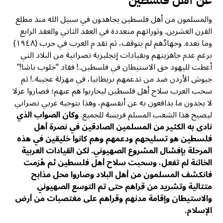
عن أهل فلسطين
والمسلمون من أهل فلسطين يجاهدون في سبيل الله منذ مطلع
القرن العشرين. وثوراتهم متعددة في العقد الثاني والعقد الرابع
وما بعده. وجهادُهم لم يتوقف، ثم تقد م العرب في حرب (١٩٤٨)
برغم عدم جاهزيتهم وبقيادات إنجليزية نصرانية من البلاد التي
أعطت لليهود حق الاستيطان في فلسطين..! فقاد “جلوب باشا!”
جيوش الأردن ضد من تدعمهم بريطانيا، في مهزلة عجيبة..! ثم
سحب العرب سلاح أهل فلسطين ليحاربوا هم عنهم؛ فصاروا عزلا
لا يجدون ما يدافعون به عن أنفسهم، وهذا بتوجيه غربي نصراني
ليصبح هذا الشعب المسلم فريسة للجميع.
وكان الصواب الذي
نادى به الكثير من المسلمين الصادقين في نصرة أهل
فلسطين هو تسليحهم ودعمهم وهم كانوا خليقين في هذه
المرحلة بإفشال المشروع الصهيوني. لكن القيادات العربية
الخائنة لم تفعل، وسحبت سلاح أهل فلسطين ثم هُزمت
فانكشف المسلمون من أهل البلاد وصاروا محل مذابح
متتالية وتشريد من قراهم حتى تم التوسع الصهيوني
والاستيطان وإقامة مدنهم وقراهم على مغتصبات من أرض
الإسلام.