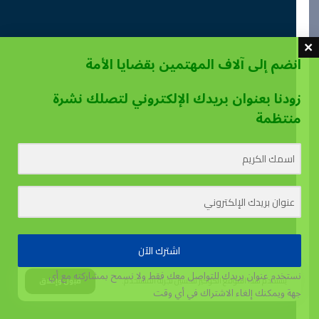
انضم إلى آلاف المهتمين بقضايا الأمة
زودنا بعنوان بريدك الإلكتروني لتصلك نشرة
منتظمة
اشترك الآن
نستخدم عنوان بريدك للتواصل معك فقط ولا نسمح بمشاركته مع أي
يستخدم هذا الموقع الكوكيز لتحسين تجربة المستخدم.
قبول وإغلاق
جهة
ويمكنك إلغاء الاشتراك في أي وقت