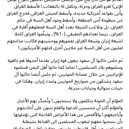
الإبن) لغزو العراق وحربه، وتكفل له بالنفقات..! فأسقط العراقَ
وأتى بقواعد أمريكية جديدة، وأسقط الجيش العراقي فخرج العراق
من منظومة أمن المنطقة، وأسقط وجود أهل السنة في حكم
العراق، بل وتلاعَب الشيعة بعدد أهل السنة فجعلوهم أقلية في
العراق ـ بينما تعدادهم الحقيقي (٦٠%) ـ وسلّموا العراق كاملا
لشيعة إيران وشيعة العراق بفجورهم ووحشيتهم فكانت مذابحهم
لمليون من أهل السنة غير ملايين أخرى قتلهم الأمريكيون..!
ثم جلس خائبوا آل سعود ينعون قوة إيران بعدما أمدوها هم بالقوة
وسلموهم بلاد المسلمين..! تماما كما خانوا أهل اليمن فسلموه
للإيرانيين من خلال عصابة الحوثيين، ثم جلس أيضا خائبوا آل
سعود يشتكون من صواريخ الحوثيين وتمدد إيران.. وهكذا في
خيبات متوالية وخيانات مترعة.
المؤلم أن الخونة يتكلمون ولا يستحيون..! وتُصدَّر بهم الأخبار.
والمؤلم أكثر أن منتسبين للدعوة والعلم يثنون على أحاديثهم
وأراجيفهم..! والأفحش من هذا الأغراض القادمة التي يؤملونها
بأن يسحبوا معهم شعوب المسلمين الى القناعة بشيطنة
المسلمين من أهل فلسطين وتبييض وجه شياطين الصهاينة؛