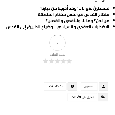
فلسطينُ عنوانا .. “وقد أُخرجنا من ديارنا”
مفتاح القدس هو نفس مفتاح المنطقة
من نحن؟ وما لنا وللأقصى والقدس؟
الاضطراب العقدي والسياسي .. وضياع الطريق إلى القدس
٠
تقييم المادة
ناصحون
٢٠٢٠-١٠-١٧
تعليق على الأحداث