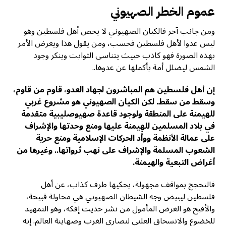
عموم الخطر الصهيوني
ومن جانب آخر فالكيان الصهيوني لا يخص أهل فلسطين وهو
ليس عدوا لأهل فلسطين فحسب، ومن يقول هذا ويعرض الأمر
بهذه الصورة فهو كاذب خبيث يتناسى الثوابت وينكر وجود
الشمس ليضلل أمة بأكملها عن عدوها..
إن أهل فلسطين هم المباشرون لجهاد العدو، قاوم من قاوم،
وسقط من سقط. لكن الكيان الصهيوني هو مشروع غربي
للهيمنة على المنطقة ولوجود قاعدة صهيوصليبية متقدمة
في بلاد المسلمين للهيمنة عليها ومنع وحدتها والإشراف
على عمالة الأنظمة ووأْد الحركات الإسلامية ومنع حرية
الشعوب المسلمة والإشراف على نهب ثرواتها.. وغيرها من
أغراض التبعية والهيمنة.
فالتحجج بمواقف مجهولة، يحكيها طرف كذاب، عن أهل
فلسطين ليبيض وجه الشيطان الصهيوني هي محاولة قبيحة،
والأقبح هو الغرض المأمول من نشر حديث إفكه، وهو التمهيد
للخضوع والانسحاق العلني لنصارى الغرب وصهاينة العالم. إنه