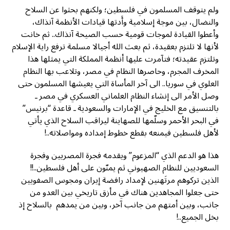
ولم يتوقف المسلمون في فلسطين؛ ولكنهم بحثوا عن السلاح
والنضال، بين موجة إسلامية وأَدتها قيادات الأنظمة آنذاك،
وأعطوا القيادة لموجات قومية حسب الصيحة آنذاك.. ثم خانت
لأنها لا تلتزم بعقيدة، ثم بعث الله أجيالا مسلمة ترفع راية الإسلام
وتلتزم عقيدته؛ فتآمرت عليها أنظمة المملكة التي يمثلها هذا
المخرف المجرم، وحاصرها النظام في مصر، وتلاعب بها النظام
العلوي في سوريا.. الى آخر المأساة التي يعيشها المسلمون حتى
وصل الأمر الى إنشاء النظام العلماني العسكري في مصر ـ
بالتنسيق مع الخليج في الإمارات والسعودية ـ قاعدة “برنيس”
في البحر الأحمر وسلّمها للصهاينة ليراقب السلاح الذي يأتي
لأهل فلسطين فيمنعه بقطع خطوط إمداده ومواصلاته..!
هذا هو الدعم الذي “المزعوم” ويقدمه فجرة المصريين وفجرة
السعوديين للنظام الصهيوني ثم يمنّون على أهل فلسطين..!!
الذين تركوهم مرتَهنين لإمداد رافضة إيران ومجوس الصفويين
حتى جعلوا المجاهدين هناك في مأزق تاريخي بين العدو من
جانب، وبين أمتهم من جانب آخر، وبين من يمدهم بالسلاح إذ
بخل الجميع..!