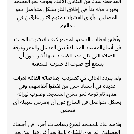
المدججة بعدد من البنادق الآلية، وتوجه نحو المسجد
وفور دخوله بدأ في إطلاق النار بشكل متواصل نحو
المصلين، وأرْدى العشرات منهم قتلى غارقين في
دمائهم.
وتُظهر لقطات الفيديو المصور كيف انتشرت الجثث
في أنحاء المسجد المختلفة بين المدخل والممر وغرفة
الصلاة التي كان عدد الضحايا فيها أكبر، دون أن
يسمع أيّ صوت إلا صوت البندقية.
ولم يتردد الجاني في تصويب رصاصاته القاتلة لمرات
عديدة في أجساد حتى من لفظوا أنفاسهم، وفي
هدوء تام توجه نحو مخرج المسجد، وصوب نيرانه
بشكل متواصل في الشارع دون أن يعترض سبيله أي
شخص.
ولاحقا عاد للمسجد ليفرغ رصاصات أخرى في أجساد
المصلين، ثم خرج للشارع ثانية وبدأ في قتل من هم