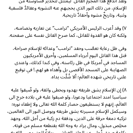
ولقد اندفع هذا المجرم القاتل ليمتثل لتحذير قساوسته من
الإسلام، من ذلك النور الذي يحجبهم عنه التشويه وعقائدُ فلسفية
وثنية، وتاريخٌ مشوه وأحقادٌ تاريخية.
٧) وقد أعرب الرئيس الأمريكي “ترامب” عن تعازيه وتضامنه،
ولكنه كان هو القدوة للقاتل، كما صرح القاتل نفسه على صفحته.
وفي ظل رعاية تعصّب وحقد “ترامب” وعدائه للإسلام صراحة،
قتل هذا القاتل اليوم أبرياء المسلمين، وأحرق الأمريكيون
المساجد في أمريكا في ظل رئاسته، وفي كندا كذلك، واعتدى
الصهاينة على المسجد الأقصى بل وأهداه هو لهم..! في توقيع
علني تاريخي شهده العالَم؛ ألا شُلّت يداه.
٨) إن الإسلام يشق طريقه بهدوء وبخطى واثقة، ولو ضّيقوا عليه
سياسيا امتد اجتماعيا ودعويا، ولو ضيقوا عليه في بلاده خرج الى
العالَم، إنهم لا يستطيعون حصار كلمة الله تعالى ولا إطفاء نوره؛
وسيكمل الإسلام مسيرته يشق طريقه ويوصل النور الى العالمين،
تزكيه دمعة حرقة على الدين، ودفقة دم زكية من أجل الله، وجهد
مخلِص مبذول، ومال يراد به وجه الله يقتطعه مسلم من قوته،
وكلمة صدق تُجلي عن الخلق الغواشي، وبلاغٌ للحق يحيي الله به