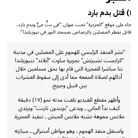
١) قتل بدم بارد
جاء على موقع “الجزيرة” تحت عنوان: “في بثٍّ حيٍّ وبدم بارد..
قاتل يمطر المصلين بالرصاص بمسجد النور في نيوزيلندا”:
“نشر المنفذ الرئيسي للهجوم على المصلين في مدينة
“كرايست تشيرتش” بجزيرة ساوث “آيلاند” بنيوزيلندا
بثا مباشرا للمجزرة التي قام بها بحق مسلمين خلال
أدائهم لصلاة الجمعة مما أدى إلى سقوط العشرات
بين قتيل وجريح.
وأظهر مقطع للفيديو بلغت مدته نحو (١٧) دقيقة
كيف بدأ الجاني ـ ويدعى “بريندون تارنت” ويرتدي
ملابس مموهة تشبه ملابس الجيش ـ تنفيذ المجزرة.
واستقل منفذ الهجوم ـ وهو مواطن أسترالي ـ سيارته