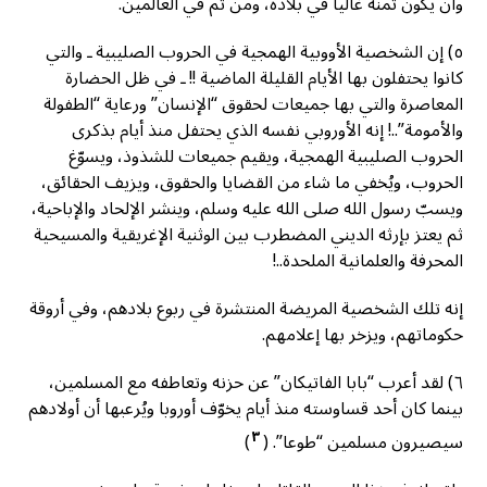
وأن يكون ثمنه غاليا في بلاده، ومن ثم في العالمين.
٥) إن الشخصية الأووبية الهمجية في الحروب الصليبية ـ والتي
كانوا يحتفلون بها الأيام القليلة الماضية !! ـ في ظل الحضارة
المعاصرة والتي بها جميعات لحقوق “الإنسان” ورعاية “الطفولة
والأمومة”..! إنه الأوروبي نفسه الذي يحتفل منذ أيام بذكرى
الحروب الصليبية الهمجية، ويقيم جميعات للشذوذ، ويسوّغ
الحروب، ويُخفي ما شاء من القضايا والحقوق، ويزيف الحقائق،
ويسبّ رسول الله صلى الله عليه وسلم، وينشر الإلحاد والإباحية،
ثم يعتز بإرثه الديني المضطرب بين الوثنية الإغريقية والمسيحية
المحرفة والعلمانية الملحدة..!
إنه تلك الشخصية المريضة المنتشرة في ربوع بلادهم، وفي أروقة
حكوماتهم، ويزخر بها إعلامهم.
٦) لقد أعرب “بابا الفاتيكان” عن حزنه وتعاطفه مع المسلمين،
بينما كان أحد قساوسته منذ أيام يخوّف أوروبا ويُرعبها أن أولادهم
٣
سيصيرون مسلمين “طوعا”. (
)