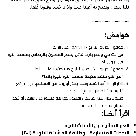
قلبا ميتا .. ويفتح به أعينا عميا وآذانا صُما وقلوبا غُلفا.
……………………………..
هوامش:
موقع “الجزيرة” بتاريخ ١٥/٣/٢٠١٩، على الرابط:
في بث حي وبدم بارد.. قاتل يمطر المصلين بالرصاص بمسجد النور
في نيوزيلندا
موقع “الجزيرة نت” بنفس التاريخ ١٥/٣/٢٠١٩، على الرابط:
“
من هو منفذ مذبحة مسجد النور بنيوزيلندا؟
انظر الرابط:
أحد القساوسة يحذر أوروبا من الاسلام
، على موقع
“اليوتيوب” المنشور بتاريخ ٩/٢/٢٠١٩.
وسواء كان لبابا الفاتيكان نفسه ـ كما هو منشور على الرابط ـ أو لأحد
قساوسته؛ فالدلالة قائمة.
اقرأ أيضا:
العبر القرآنية في الأحداث الآنية
الاحداث المتسارعة .. وطلاقة المشيئة الالهية (١-٢)