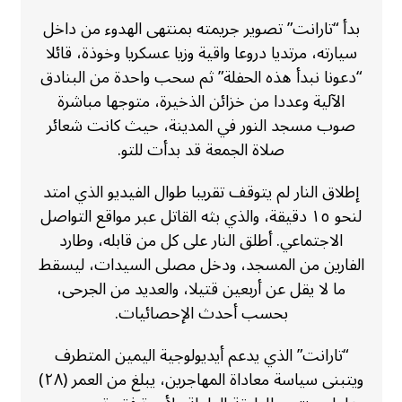
بدأ “تارانت” تصوير جريمته بمنتهى الهدوء من داخل
سيارته، مرتديا دروعا واقية وزيا عسكريا وخوذة، قائلا
“دعونا نبدأ هذه الحفلة” ثم سحب واحدة من البنادق
الآلية وعددا من خزائن الذخيرة، متوجها مباشرة
صوب مسجد النور في المدينة، حيث كانت شعائر
صلاة الجمعة قد بدأت للتو.
إطلاق النار لم يتوقف تقريبا طوال الفيديو الذي امتد
لنحو ١٥ دقيقة، والذي بثه القاتل عبر مواقع التواصل
الاجتماعي. أطلق النار على كل من قابله، وطارد
الفارين من المسجد، ودخل مصلى السيدات، ليسقط
ما لا يقل عن أربعين قتيلا، والعديد من الجرحى،
بحسب أحدث الإحصائيات.
“تارانت” الذي يدعم أيديولوجية اليمين المتطرف
ويتبنى سياسة معاداة المهاجرين، يبلغ من العمر (٢٨)