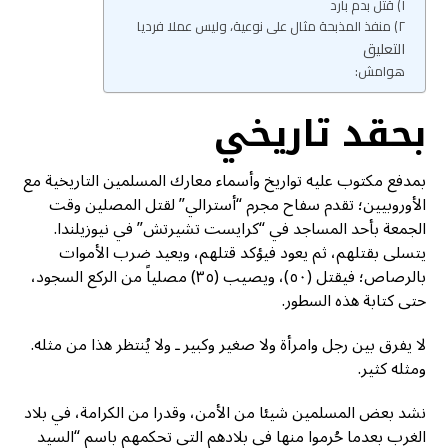
١) قتل بدم بارد
٢) منفذ المذبحة مثال على نوعية، وليس عملا فرديا
التعليق
هوامش:
بحقد تاريخي
بمدفع مكتوب عليه تواريخ وأسماء معارك المسلمين التاريخية مع
الأوروبيين؛ تقدم سفاح مجرم “أسترالي” لقتل المصلين وقت
الجمعة بأحد المساجد في “كرايست تشيرتش” في نيوزيلندا.
يتسلى بقتلهم، ثم يعود فيؤكد قتلهم، ويعيد ضرب الأموات
بالرصاص؛ فيقتل (٥٠)، ويصيب (٣٥) مصلياً من الركع السجود،
حتى كتابة هذه السطور.
لا يفرق بين رجل وامرأة ولا صغير وكبير ـ ولا يُنتظر هذا من مثله.
ومثله كثير.
نشد بعض المسلمين شيئا من الأمن، وقدرا من الكرامة، في بلاد
الغرب بعدما حُرموا منها في بلادهم التي تحكمهم باسم “السيد