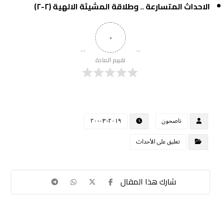
الاحداث المتسارعة .. وطلاقة المشيئة الالهية (٢-٢)
٠
تقييم المادة
ناصحون
٢٠١٩-٠٣-٢٠
تعليق على الأحداث