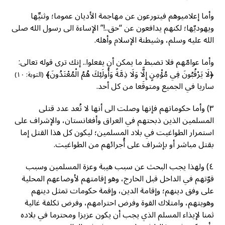
وأما إعلاميوهم فيتورعون عن مهاجمة الأديان عموما؛ وثنيِّها
ويهوديّها؛ لكنهم يدافعون عن “حق..!” الإساءة الى رسول الله صلى
الله عليه وسلم، وشيطنة الإسلام وأهله.
وأما عوامّهم فلا تضبط ما يمكن أن يفعلوا.. إنك ترى قوله تعالى:
﴿لَا يَرْقُبُونَ فِي مُؤْمِنٍ إِلًّا وَلَا ذِمَّةً وَأُولَئِكَ هُمُ الْمُعْتَدُونَ﴾
(التوبة: ١٠)
ساريا في الجميع ومتوقَعا من كل أحد.
٣) وأما حكوماتهم فإنها وصلت الى أنها لا تُعد عدد قتلى
المسلمين الذين ذبحتهم في العراق وأفغانستان، والإشراف على
استمرار الطواغيت في بلاد المسلمين؛ ليكون كل هذا القتل إما
بقتل مباشر أو بإشراف على أُجرائهم من الطواغيت.
٤) ولهذا يجب البحث عن سبب هيبة وعزة المسلمين وسبب
قوّتهم في الداخل قبل الخارج، وهو إقامتهم لأوضاعهم المحلية
على وفق دينهم؛ وإقامة الدين، وإقمة حكومات تمثل دينهم
وهويتهم، وامتلاك القوة وفرض احترامهم، وفرض تكلفة غالية
ثمنا لإيذاء المسلم الذي يجب أن يكون عزيزا ومحترما في بلاده