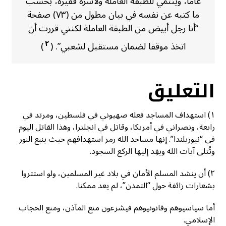
عاما، وينتمي للطبقة العاملة ولأسرة فقيرة، بحسب
ما كتبه عن نفسه في بيان مطول من (٧٣) صفحة
“أنا رجل أبيض من الطبقة العاملة لكنني قررت أن
٢
اتخذ موقفا لضمان مستقبل لشعبي”. (
)
التعليق
١) استهداف المساجد فعله صهيوني في فلسطين، ومرتد في
رابعة، ونصراني في أمريكا، وقاتل في انجلترا، وهذا القاتل اليوم
في “نيوزيلندا”. إنها مساجد الله رمز استهدافهم حيث ينبع النور
وتُتلى آيات الله ويفِد إليها الركع السجود.
٢) أن ينشد المسلم الأمان في بلاد غير المسلمين، ولو استتروا
بشعارات زائفة حول “التمدن”، لم يعد ممكنا.
أما سياسيوهم وقانونيوهم فيشرعون منع المآذن، ومنع الحجاب
الإسلامي.