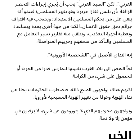
الغربي”.. لكن “السيد الغربي” يحب أن يُجري إجراءات التحضر
الزائفة بأن يلبس قفازا حريريا وهو يقهر المسلمين؛ فيبدو أنه
ينعى على من يحكم المسلمين الاستبداد؛ ويشجب فيه اقتراف
جرائم بحق حقوق الانسان..! لكنه من جهة أخرى يمده ويساعده
ويعطيه أجهزة التعذيب، ويتلقى منه تقارير بسير التعامل مع
المسلمين والتأكد من سحقهم وحربهم المتواصلة.
إنه النفاق الأصيل في “الشخصية الأوروبية”.
لجأ البعض الى بلاد الغرب نفسِها ليمارس قدرا من الحرية أو
للحصول على شيء من الكرامة.
لكنهم هناك يواجهون المنبع ذاته، فتضطرب الحكومات بحثا عن
نقاء الهوية وخوفا من تغيير الهوية المسيحية لأوروبا.
ويواجهون مجرميهم الذي لا يتوروعون عن شيء، لا يرقبون في
مؤمن إلا ولا ذمة.
الخبر