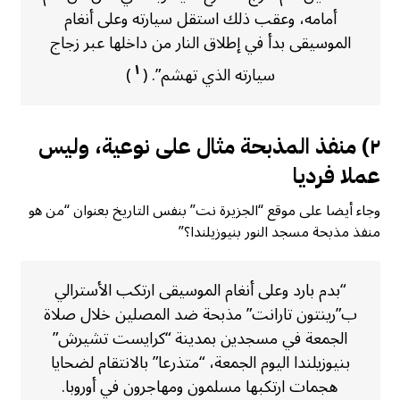
أمامه، وعقب ذلك استقل سيارته وعلى أنغام
الموسيقى بدأ في إطلاق النار من داخلها عبر زجاج
١
سيارته الذي تهشم”. (
)
٢) منفذ المذبحة مثال على نوعية، وليس
عملا فرديا
وجاء أيضا على موقع “الجزيرة نت” بنفس التاريخ بعنوان “من هو
منفذ مذبحة مسجد النور بنيوزيلندا؟”
“بدم بارد وعلى أنغام الموسيقى ارتكب الأسترالي
ب”رينتون تارانت” مذبحة ضد المصلين خلال صلاة
الجمعة في مسجدين بمدينة “كرايست تشيرش”
بنيوزيلندا اليوم الجمعة، “متذرعا” بالانتقام لضحايا
هجمات ارتكبها مسلمون ومهاجرون في أوروبا.