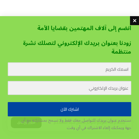
انضم إلى آلاف المهتمين بقضايا الأمة
زودنا بعنوان بريدك الإلكتروني لتصلك نشرة
منتظمة
اشترك الآن
نستخدم عنوان بريدك للتواصل معك فقط ولا نسمح بمشاركته مع أي
يستخدم هذا الموقع الكوكيز لتحسين تجربة المستخدم.
قبول وإغلاق
جهة
ويمكنك إلغاء الاشتراك في أي وقت