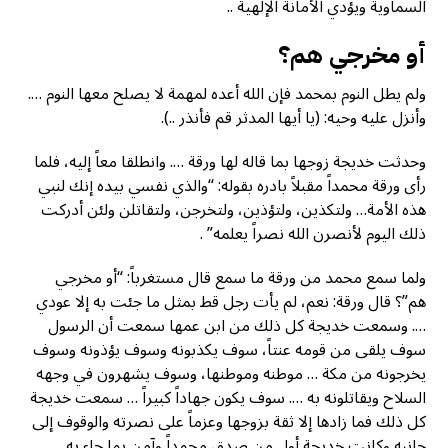
السماوية ويؤدي الأمانة الإلهية ..
أو مخرجي هم؟
ولم يطل النوم بمحمد فإن الله أعده لمهمة لا يصلح معها النوم ….
وأنزل عليه وحيه: (يا أيها المدثر قم فأنذر ..).
وحدثت خديجة زوجها بما قاله لها ورقة …. وانطلقا معاً إليه، فلما
رأى ورقة محمداً مقبلاً بادره بقوله: “والذي نفسي بيده إنك لنبي
هذه الأمة… ولتكذين، ولتؤذين، ولتخرجن، ولتقاتلن ولئن أدركت
ذلك اليوم لأنصرن الله نصراً يعلمه” .
ولما سمع محمد من ورقة ما سمع قال مستغرباً: “أو مخرجي
هم”؟ قال ورقة: نعم، لم يأت رجل قط بمثل ما جئت به إلا عودي
…. وسمعت خديجة كل ذلك من ابن عمها سمعت أن الرسول
سوف يلقى من قومه عنتاً، سوف يكذبونه وسوف يؤذونه وسوف
يخرجونه من مكة … موطنه وموطنها، وسوف يشهرون في وجهه
السلاح ويقاتلونه به …. سوف يكون جهاداً كبيراً … سمعت خديجة
كل ذلك فما زادها إلا ثقة بزوجها وعزماً على نصرته والوقوف إلى
جانبه وكانت خديجة أول من صدق محمداً وآمن بما جاء به.