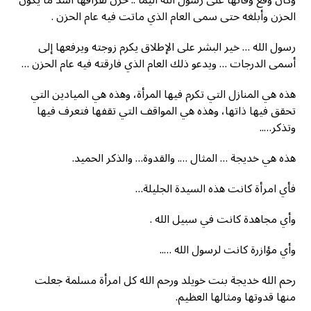
وكان وقع وفاتها على رسول الله أليماً .. حزن لفراقها أشد ما يكون
الحزن وأبلغه حتى سمى العام الذي ماتت فيه عام الحزن .
رسول الله … خير البشر على الإطلاق يكرم زوجته ويرفعها إلى
أسمى الدرجات … ويدعو ذلك العام الذي فارقته فيه عام الحزن …
هذه هي المنازل التي تكرم فيها المرأة، وهذه هي الميادين التي
تحقق فيها ذاتها، وهذه هي المواقف التي تقفها فتعرف فيها
وتذكر…..
هذه هي خديجة … المثال …. والقدوة… والذكر الحميد.
فأي امرأة كانت هذه السيدة الجليلة…
وأي مجاهدة كانت في سبيل الله .
وأي مؤازرة كانت لرسول الله …..
رحم الله خديجة بنت خويلد ورحم الله كل امرأة مسلمة جعلت
منها قدوتها ومثالها العظيم.