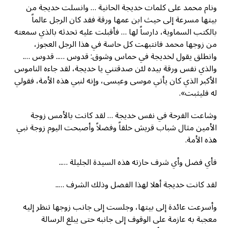
ونام محمد على كلمات خديجة الحانية … وانسلت خديجة من
بيتها مسرعة إلى حيث ابن عمها ورقة فقد كان الرجل عالماً
بالكتب السماوية، دارساً لها … فأقبلت عليه تحدثه بالذي سمعته
من زوجها محمد فانتبهت كل حاسة في هذا الرجل العجوز،
وانطلق يقول لخديجة في حماس وشوق: قدوس ….. قدوس ….
والذي نفس ورقة بيده لئن صدقتني يا خديجة، لقد جاءه الناموس
الأكبر الذي كان يأتي موسى وعيسى، وإنه لنبي هذه الأمة، فقولي
له فليثبت».
وشاعت الفرحة في نفس خديجة … لقد كانت بالأمس زوجة
الأمين مثال شباب قريش خلقاً وفضلاً وأصبحت اليوم زوجة نبي
هذه الأمة.
فأي فضل وأي شرف حازته هذه السيدة الجليلة …..
لقد كانت خديجة أهلا لهذا الفضل وذلك الشرف …..
وأسرعت عائدة إلى بيتها، وجلست إلى جانب زوجها تنظر إليه
معجبة به عازمة على الوقوف إلى جانبه حتى يبلغ الرسالة