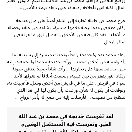
ووضع الله في طريقها محمد بن عبد الله شاب يتيم الأبوين، فقير
المال، لكنه غني بأخلاقه وصفاته حتى دعاه قومه بالأمين…
خرج محمد في قافلة تجارية إلى الشام أميناً على مال خديجة،
وكان معه في هذه الرحلة غلامها ميسرة، فشاهد من خلقه وفضله
ما أذهله .. فقد كان فيه من الأخلاق والفضل فوق ما عرفه في
سائر الرجال…
وعاد محمد بتجارة خديجة رابحاً، وتحدث ميسرة إلى سيدته بما
رأه ولمسه من أخلاق محمد… ورأت خديجة محمداً واستمعت إليه
حين جاء يحاسبها على تجارتها … رأت شاباً جميلاً يتدفق حيوية
ويكاد النور يقفز من بين عينيه، ولمست أخلاقاً لم تعرفها لأحد
سواه في قريش، على ما في قريش من أخلاق ومثل. فأعجبت به،
وتوقعت أن يكون له شأن. ورغبت بأن يكون لها في هذا الذي
تنتظره من نصيب … فأرسلت إليه من تلمح له بأمر الزواج …
لقد تفرست خديجة في محمد بن عبد الله
الخير، وتفرست فيه المستقبل الوضيء،