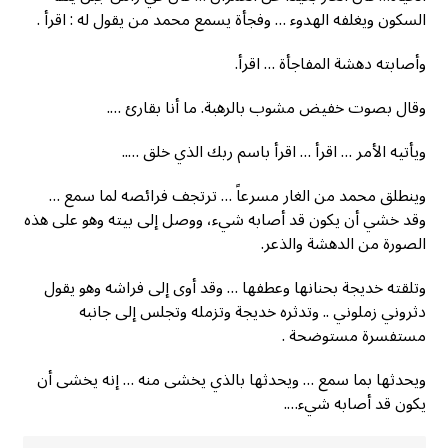
السكون ويغلفه الهدوء … وفجأة يسمع محمد من يقول له : اقرأ .
وأصابته دهشة المفاجأة … اقرأ.
وقال بصوت خفيض مشوب بالرهبة. ما أنا بقارئ ….
ويأتيه الأمر … اقرأ … اقرأ باسم ربك الذي خلق …..
وينطلق محمد من الغار مسرعاً … ترتجف فرائصه لما سمع …
وقد خشي أن يكون قد أصابه شيء، ووصل إلى بيته وهو على هذه
الصورة من الدهشة والذعر.
وتلقته خديجة بحنانها وعطفها … وقد أوى إلى فراشه وهو يقول
دثروني زملوني .. وتدثره خديجة وتزمله وتجلس إلى جانبه
مستفسرة مستوضحة .
ويحدثها بما سمع … ويحدثها بالذي يخشى منه … إنه يخشى أن
يكون قد أصابه شيء….