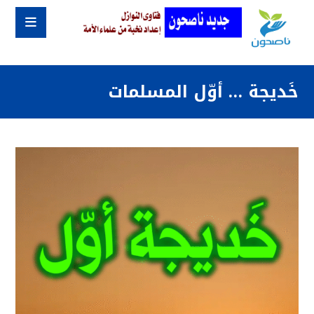
خَديجة … أوّل المسلمات