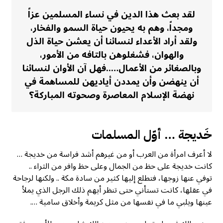
لقد بعث هذا الدين في نساء المسلمين عزاً
ومجداً، وهم به يحيون حياة السمو والفخار،
ولقد أراد الأعداء لنسائنا أن يعشن حياة الذل
والهوان، فشغلوهن بالتافه من الأمور،
وبالصغائر من الأعمال…..فهل آن الأوان لنسائنا
أن ينهضن وأن يمددن أياديهن للمساهمة في
نهضة الإسلام المعاصرة وصحوته المباركة؟
خَديجة … أوّل المسلمات
لا أعرف امرأة من العرب أو من غيرهم أشد فراسة من خديجة …
كانت خديجة على حظ من الجمال وعلى حظ وافر من الثراء ..
توفي عنها زوجها، فتطلع إليها كثير من سادة مكة .. ولكنها لرجاحة
في عقلها، كانت تستأني حتى تنظر أيهم ذلك الرجل الذي يملأ
عينها ويلبي ما في نفسها من مثل كريمة وأخلاق سامية ….