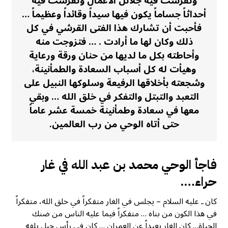
وتفرست فيه جلائل الأعمال وتفرست فيه
أحداثاً جساماً يكون فيها سيداً وقائداً وعظيماً …
فأحبت أن تشارك هذا الفتى القرشي في كل
ذلك وكان لها ما أرادت . … فتزوجت منه
وأحاطته بكل ما لديها من حنان ورقة ورعاية
وهيأت له كل أسباب السعادة والطمأنينة،
وشجعته بأخلاقها الرفيعة وسلوكها النبيل على
التعبد والتبتل والتفكر في خلق الله … وبقي
معها في سعادة وطمأنينة خمسة عشر عاماً
حتى أتاه الوحي من رب العالمين.
فاجأ الوحي محمد بن عبد الله في غار
حراء….
كان ـ عليه السلام – يجلس في الغار متفكراً في خلق الله، متفكراً
في هذا الكون من بناه … متفكراً فيما عليه الناس من ضنك
الحياة… كان الغار بعيداً عن العمران … كان في رأس جبل يلفه