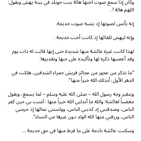
وكان إذا سمع صوت أختها هالة بنت خويلد في بيته يهش ويقول:
اللهم هالة ! .
إنه يأنس لصوتها إذ يشبه صوت خديجة.
وإنه ليهش للقائها إذ كانت أخت خديجة .
لهذا كانت غيرة عائشة منها شديدة حتى إنها قالت له ذات يوم
وقد أغضبها ذكره لها وتأكيده على حبها وتقديرها:
“ما تذكر من عجوز من عجائز قريش حمراء الشدقين، هلكت في
الدهر الأول، أبدلك الله خيراً منها”.
ويتغير وجه رسول الله – صلى الله عليه وسلم – لما يسمع، ويقول
مغضباً لعائشة: والله ما أبدلني الله خيراً منها : آمنت بي حين كفر
الناس، وصدقتني إذ كذبني الناس، وواستني بمالها إذ حرمني
الناس، ورزقني منها الله الولد دون غيرها من النساء”.
وسكتت عائشة نادمة على ما فرط منها في حق خديجة …