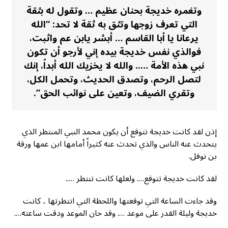
وتغمره خديجة بحنان عظيم … وتقول له بثقة
التي تعرف زوجها وتثق به ثقة لا تحد: “الله
يرعانا يا أبا القاسم … أبشر يابن عم واثبت،
فوالذي نفس خديجة بيده إني لأرجو أن تكون
نبي هذه الأمة ….. والله لا يخزيك الله أبداً، إنك
لتصل الرحم، وتصدق الحديث، وتحمل الكل،
وتقري الضيف، وتعين على نوائب الحق”.
إذن لقد كانت خديجة تتوقع أن يكون محمد النبي المنتظر الذي
يتحدث عنه الناس والذي تحدث عنه كثيراً أمامها ابن عمها ورقة
بن نوفل.
لقد كانت خديجة تتوقع…. ولعلها كانت تنتظر …..
وقد جاءت الساعة التي توقعتها واللحظة التي انتظرتها .. كانت
خديجة وليلة القدر على موعد …. وقد حان الموعد ودقت ساعته….