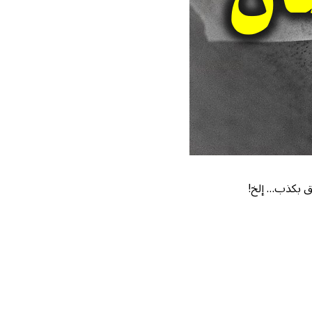
ق بكذب… إلخ!