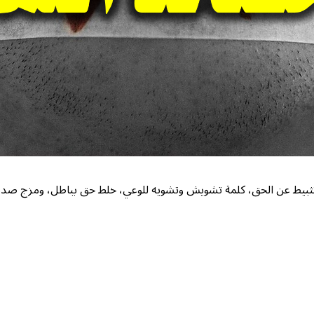
ة تثبيط عن الحق، كلمة تشويش وتشويه للوعي، خلط حق بباطل، ومزج صد