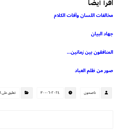
اقرأ أيضا
مخالفات اللسان وآفات الكلام
جهاد البيان
المنافقون بين زمانين…
صور من ظلم العباد
ناصحون
٢٠٢٤-٠٦-٣٠
تعليق على ا