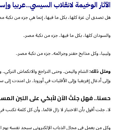
الآثار الوخيمة لانقلاب السيسي..عربيا وإسل
هل تصدق أن غزة كلها، بكل ما فيها، إنما هي جزء من نكبة مصر
والسودان كلها، بكل ما فيها.. جزء من نكبة مصر..
وليبيا، وكل مذابح حفتر وجرائمه.. جزء من نكبة مصر..
ومثل ذلك:
الشام واليمن.. وحتى التراجع والانكماش التركي.. ول
وإلى أدغال إفريقيا وإلى الأقليات في أوروبا.. بل امتدت إلى سج
حسنا.. فهل جئتُ الآن لأبكي على اللبن الم
لا.. جئت أقول بأن الاختبار لا زال قائما.. وأن كل كلمة تكتب في
وكل من يعمل في مجال الذباب الإلكتروني سيجد نفسه يوم القيا