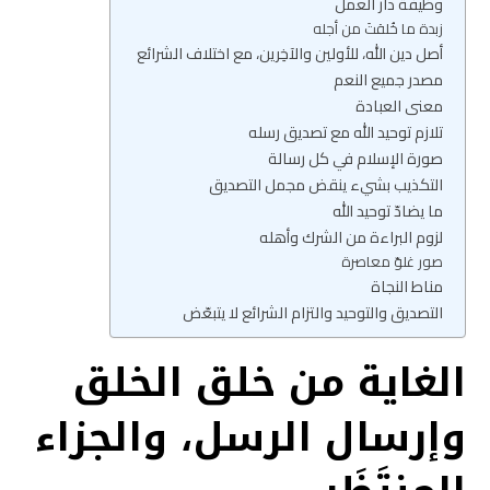
وظيفة دار العمل
زبدة ما خُلقتَ من أجله
أصل دين الله، للأولين والآخِرين، مع اختلاف الشرائع
مصدر جميع النعم
معنى العبادة
تلازم توحيد الله مع تصديق رسله
صورة الإسلام في كل رسالة
التكذيب بشيء ينقض مجمل التصديق
ما يضادّ توحيد الله
لزوم البراءة من الشرك وأهله
صور غلوّ معاصرة
مناط النجاة
التصديق والتوحيد والتزام الشرائع لا يتبعّض
الغاية من خلق الخلق
وإرسال الرسل، والجزاء