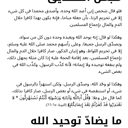
فلو قال شخص إني أعبد الله وحده، وأصدق محمدا في كل شيء
إلا في تحريم الزنا، بأن جعله مباحا، فإنه يكون بهذا كافرا حلال
الدم والمال بإجماع المسلمين.
وهكذا لو قال: إنه يوحد الله ويعبده وحده دون كل من سواه،
ويصدّق الرسل جميعا، وعلى رأسهم محمد صلى الله عليه وسلم،
إلا في تحريم اللواط، وهو إتيان الذكور، صار كافرا حلال الدم والمال
بإجماع المسلمين، بعد إقامة الحجة عليه إذا كان مثله يجهل ذلك،
ولم ينفعه توحيده ولا إيمانه؛ لأنه كذّب الرسول، وكذّب الله في
بعض الشيء.
وهكذا لو وحّد الله، وصدّق الرسل، ولكن استهزأ بالرسول في
شيء، أو استنقصه في شيء أو بعض الرسل، صار كافرا بذلك،
كما قال جل وعلا: ﴿قُلْ أَبِاللَّهِ وَآيَاتِهِ وَرَسُولِهِ كُنْتُمْ تَسْتَهْزِئُونَ * لا
تَعْتَذِرُوا قَدْ كَفَرْتُمْ بَعْدَ إِيمَانِكُمْ﴾
.
(التوبة: ٦٥-٦٦)
ما يضادّ توحيد الله