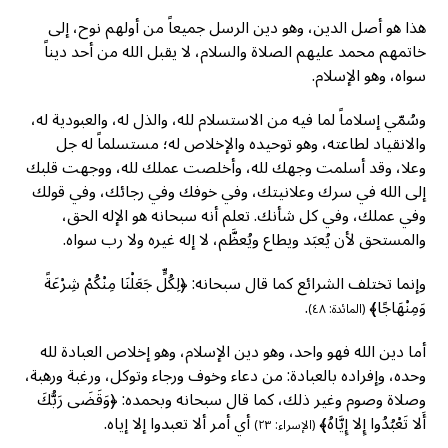
هذا هو أصل الدين، وهو دين الرسل جميعاً من أولهم نوح، إلى
خاتمهم محمد عليهم الصلاة والسلام، لا يقبل الله من أحد ديناً
سواه، وهو الإسلام.
وسُمّي إسلاماً لما فيه من الاستسلام لله، والذل له، والعبودية له،
والانقياد لطاعته، وهو توحيده والإخلاص له؛ مستسلماً له جل
وعلا، وقد أسلمت وجهك لله، وأخلصت عملك لله، ووجهت قلبك
إلى الله في سرك وعلانيتك، وفي خوفك وفي رجائك، وفي قولك
وفي عملك، وفي كل شأنك. تعلم أنه سبحانه هو الإله الحق،
والمستحق لأن يُعبَد ويطاع ويُعظَّم، لا إله غيره ولا رب سواه.
وإنما تختلف الشرائع كما قال سبحانه: ﴿لِكُلٍّ جَعَلْنَا مِنْكُمْ شِرْعَةً
وَمِنْهَاجًا﴾
.
(المائدة: ٤٨)
أما دين الله فهو واحد، وهو دين الإسلام، وهو إخلاص العبادة لله
وحده، وإفراده بالعبادة: من دعاء وخوف ورجاء وتوكل، ورغبة ورهبة،
وصلاة وصوم وغير ذلك، كما قال سبحانه وبحمده: ﴿وَقَضَى رَبُّكَ
أَلا تَعْبُدُوا إِلا إِيَّاهُ﴾
أي أمر ألا تعبدوا إلا إياه.
(الإسراء: ٢٣)