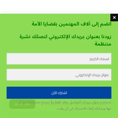
انضم إلى آلاف المهتمين بقضايا الأمة
زودنا بعنوان بريدك الإلكتروني لتصلك نشرة
منتظمة
اشترك الآن
نستخدم عنوان بريدك للتواصل معك فقط ولا نسمح بمشاركته مع أي
يستخدم هذا الموقع الكوكيز لتحسين تجربة المستخدم.
قبول وإغلاق
جهة
ويمكنك إلغاء الاشتراك في أي وقت