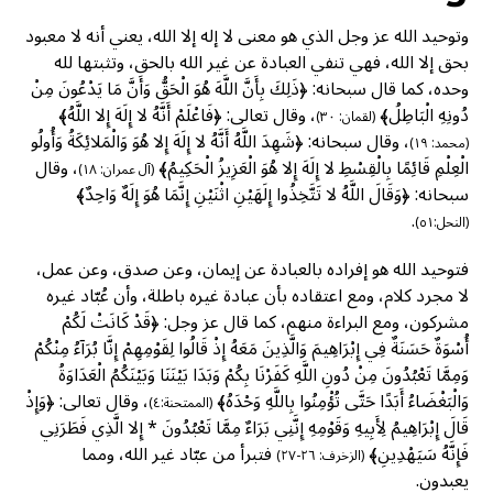
وتوحيد الله عز وجل الذي هو معنى لا إله إلا الله، يعني أنه لا معبود
بحق إلا الله، فهي تنفي العبادة عن غير الله بالحق، وتثبتها لله
وحده، كما قال سبحانه: ﴿ذَلِكَ بِأَنَّ اللَّهَ هُوَ الْحَقُّ وَأَنَّ مَا يَدْعُونَ مِنْ
دُونِهِ الْبَاطِلُ﴾
، وقال تعالى: ﴿فَاعْلَمْ أَنَّهُ لا إِلَهَ إِلا اللَّهُ﴾
(لقمان: ٣٠)
، وقال سبحانه: ﴿شَهِدَ اللَّهُ أَنَّهُ لا إِلَهَ إِلا هُوَ وَالْمَلائِكَةُ وَأُولُو
(محمد: ١٩)
الْعِلْمِ قَائِمًا بِالْقِسْطِ لا إِلَهَ إِلا هُوَ الْعَزِيزُ الْحَكِيمُ﴾
، وقال
(آل عمران: ١٨)
سبحانه: ﴿وَقَالَ اللَّهُ لا تَتَّخِذُوا إِلَهَيْنِ اثْنَيْنِ إِنَّمَا هُوَ إِلَهٌ وَاحِدٌ﴾
.
(النحل:٥١)
فتوحيد الله هو إفراده بالعبادة عن إيمان، وعن صدق، وعن عمل،
لا مجرد كلام، ومع اعتقاده بأن عبادة غيره باطلة، وأن عُبّاد غيره
مشركون، ومع البراءة منهم، كما قال عز وجل: ﴿قَدْ كَانَتْ لَكُمْ
أُسْوَةٌ حَسَنَةٌ فِي إِبْرَاهِيمَ وَالَّذِينَ مَعَهُ إِذْ قَالُوا لِقَوْمِهِمْ إِنَّا بُرَآءُ مِنْكُمْ
وَمِمَّا تَعْبُدُونَ مِنْ دُونِ اللَّهِ كَفَرْنَا بِكُمْ وَبَدَا بَيْنَنَا وَبَيْنَكُمُ الْعَدَاوَةُ
وَالْبَغْضَاءُ أَبَدًا حَتَّى تُؤْمِنُوا بِاللَّهِ وَحْدَهُ﴾
، وقال تعالى: ﴿وَإِذْ
(الممتحنة:٤)
قَالَ إِبْرَاهِيمُ لِأَبِيهِ وَقَوْمِهِ إِنَّنِي بَرَاءٌ مِمَّا تَعْبُدُونَ * إِلا الَّذِي فَطَرَنِي
فَإِنَّهُ سَيَهْدِينِ﴾
فتبرأ من عبّاد غير الله، ومما
(الزخرف: ٢٦-٢٧)
يعبدون.