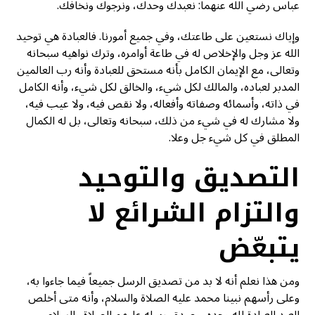
عباس رضي الله عنهما: نعبدك وحدك، ونرجوك ونخافك.
وإياك نستعين على طاعتك، وفي جميع أمورنا. فالعبادة هي توحيد
الله عز وجل والإخلاص له في طاعة أوامره، وترك نواهيه سبحانه
وتعالى، مع الإيمان الكامل بأنه مستحق للعبادة وأنه رب العالمين
المدبر لعباده، والمالك لكل شيء، والخالق لكل شيء، وأنه الكامل
في ذاته، وأسمائه وصفاته وأفعاله، ولا نقص فيه، ولا عيب فيه،
ولا مشارك له في شيء من ذلك، سبحانه وتعالى، بل له الكمال
المطلق في كل شيء جل وعلا.
التصديق والتوحيد
والتزام الشرائع لا
يتبعّض
ومن هذا نعلم أنه لا بد من تصديق الرسل جميعاً فيما جاءوا به،
وعلى رأسهم نبينا محمد عليه الصلاة والسلام، وأنه متى أخلص
العبد العبادة لله وحده، وصدق رسله عليهم الصلاة والسلام،