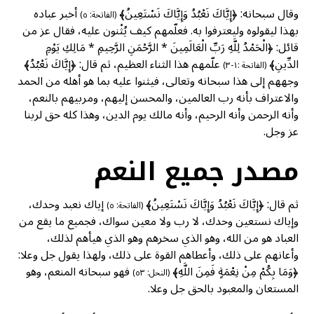
وقال سبحانه: ﴿إِيَّاكَ نَعْبُدُ وَإِيَّاكَ نَسْتَعِينُ﴾
أخبر عباده
(الفاتحة: ٥)
بهذا ليقولوه وليعترفوا به. فعلّمهم كيف يُثْنون عليه، فقال عز من
قائل: ﴿الْحَمْدُ لِلَّهِ رَبِّ الْعَالَمِينَ * الرَّحْمَنِ الرَّحِيمِ * مَالِكِ يَوْمِ
الدِّينِ﴾
علّمهم هذا الثناء العظيم، ثم قال: ﴿إِيَّاكَ نَعْبُدُ﴾
(الفاتحة :١-٣)
وجههم إلى هذا سبحانه وتعالى، فيثنوا عليه بما هو أهله من الحمد
والاعتراف بأنه رب العالمين، والمحسن إليهم، ومربيهم بالنعم،
وأنه الرحمن وأنه الرحيم، وأنه مالك يوم الدين، وهذا كله حق لربنا
عز وجل.
مصدر جميع النعم
ثم قال: ﴿إِيَّاكَ نَعْبُدُ وَإِيَّاكَ نَسْتَعِينُ﴾
إياك نعبد وحدك،
(الفاتحة: ٥)
وإياك نستعين وحدك، لا رب ولا معين سواك، فجميع ما يقع من
العباد هو من الله، وهو الذي سخرهم وهو الذي هيأهم لذلك،
وأعانهم على ذلك، وأعطاهم القوة على ذلك، ولهذا يقول جل وعلا:
﴿وَمَا بِكُمْ مِنْ نِعْمَةٍ فَمِنَ اللَّهِ﴾
فهو سبحانه المنعم، وهو
(النحل: ٥٣)
المستعان والمعبود بالحق جل وعلا.