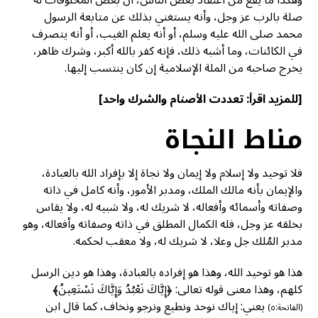
صلة بالرب عز وجل، وأنه يستغني بذلك عن متابعة الرسول
محمد صلى الله عليه وسلم، أو أنه يعلم الغيب، أو أنه يتصرف
في الكائنات، وما أشبه ذلك، فإنه كفر بالله أكبر، وشرك ظاهر،
يخرج صاحبه من الملة الإسلامية إن كان ينتسب إليها.
[للمزيد اقرأ:
تعددت الأصنام والشرك واحد
]
مناط النجاة
فلا توحيد ولا إسلام ولا إيمان ولا نجاة إلا بإفراد الله بالعبادة،
والإيمان بأنه مالك الملك، ومدبر الأمور، وأنه كامل في ذاته
وصفاته وأسمائه وأفعاله، لا شريك له، ولا شبيه له، ولا يقاس
بخلقه عز وجل، فله الكمال المطلق في ذاته وصفاته وأفعاله، وهو
مدبر المُلك جل وعلا، لا شريك له، ولا معقب لحكمه.
هذا هو توحيد الله، وهذا هو إفراده بالعبادة، وهذا هو دين الرسل
كلهم، وهذا معنى قوله تعالى: ﴿إِيَّاكَ نَعْبُدُ وَإِيَّاكَ نَسْتَعِينُ﴾
يعني: إياك نوحد ونطيع ونرجو ونخاف، كما قال ابن
(الفاتحة:٥)