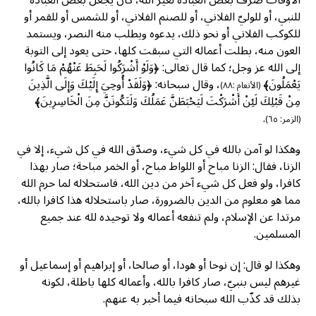
للنبي، أو للوليّ الفلاني، أو للصنم الفلاني، أو للشمس أو للقمر أو
للكوكب الفلاني أو نحو ذلك، يدعوه ويطلب منه النصر، ويستمد
العون منه، بطلت أعماله التي سبقت كلها، حتى يعود إلى التوبة
إلى الله عز وجل؛ كما قال تعالى: ﴿وَلَوْ أَشْرَكُوا لَحَبِطَ عَنْهُمْ مَا كَانُوا
يَعْمَلُونَ﴾
، وقال سبحانه: ﴿وَلَقَدْ أُوحِيَ إِلَيْكَ وَإِلَى الَّذِينَ
(الأنعام :٨٨)
مِنْ قَبْلِكَ لَئِنْ أَشْرَكْتَ لَيَحْبَطَنَّ عَمَلُكَ وَلَتَكُونَنَّ مِنَ الْخَاسِرِينَ﴾
.
(الزمر: ٦٥)
وهكذا لو آمن بالله في كل شيء، وصدّق الله في كل شيء، إلا في
الزنا، فقال: الزنا مباح أو اللواط مباح، أو الخمر مباحة؛ صار بهذا
كافرا، ولو فعل كل شيء آخر من دين الله، فاستحلاله لما حرم الله
مما هو معلوم من الدين بالضرورة، صار باستحلاله هذا كافرا بالله،
مرتدا عن الإسلام، ولم تنفعه أعماله ولا توحيده لله عند جميع
المسلمين.
وهكذا لو قال: إن نوحا أو هودا، أو صالحا، أو إبراهيم أو إسماعيل أو
غيرهم ليس بنبيّ، صار كافرا بالله، وأعماله كلها باطلة، لكونه
بذلك قد كذّب الله سبحانه فيما أخبر به عنهم.