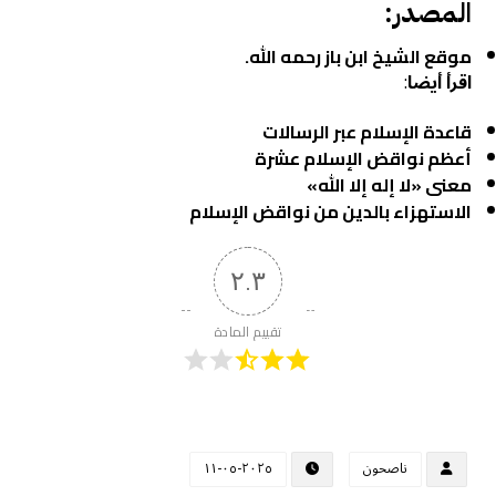
المصدر:
موقع الشيخ ابن باز رحمه الله.
اقرأ أيضا
:
قاعدة الإسلام عبر الرسالات
أعظم نواقض الإسلام عشرة
معنى «لا إله إلا الله»
الاستهزاء بالدين من نواقض الإسلام
٢.٣
تقييم المادة
ناصحون
٢٠٢٥-٠٥-١١