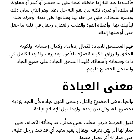
فأنت يا عبد الله إذا جاءتك نعمة على يد صغير أو كبير أو مملوك
أو ملك، أو غيره، فكله من نعم الله جل وعلا، وهو الذي ساق ذلك
ويسره سبحانه، خلق من جاء بها وساقها على يديه، وحرك قلبه
ليأتيك بها، وأعطاه القوة والقلب والعقل، وجعل في قلبه ما جعل
حتى أوصلها إليك.
فهو المستحق للعبادة لكمال إنعامه، وكمال إحسانه، ولكونه
الخلّاق والرزاق ولكونه مُصرّف الأمور ومدبرها، ولكونه الكامل في
ذاته وصفاته وأسمائه. فلهذا استحق العبادة على جميع العباد
واستحق الخضوع عليهم.
معنى العبادة
والعبادة هي الخضوع والذل، وسمي الدين عبادة لأن العبد يؤديه
بخضوع لله، وذل بين يديه، ولهذا قيل للإسلام عبادة.
تقول العرب: طريق معبَّد، يعني مذلَّل، قد وطأته الأقدام، حتى
صار لها أثر بيّن يعرف، ويقال: بعير معبد أي قد شد ورحل عليه،
حتى صار له أثر فصار معبدا.