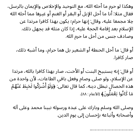
وهكذا لو حرم ما أحله الله، مع التوحيد والإخلاص والإيمان بالرسل،
فقال مثلا: أنا ما أحل الإبل أو البقر أو الغنم أو غيرها مما أحله الله
حِلا مجمعا عليه، وقال: إنها حرام؛ يكون بهذا كافرا مرتدا عن
الإسلام بعد إقامة الحجة عليه، إذا كان مثله قد يجهل ذلك.
وصادف جنس من أحل ما حرم الله.
أو قال: ما أحل الحنطة أو الشعير بل هما حرام، وما أشبه ذلك،
صار كافرا.
أو قال: إنه يستبيح البنت أو الأخت، صار بهذا كافرا بالله، مرتدا
عن الإسلام، ولو صلى وصام وفعل باقي الطاعات، لأن واحدة من
هذه الخصال تبطل دينه، كما قال تعالى: ﴿وَلَوْ أَشْرَكُوا لَحَبِطَ عَنْهُمْ
مَا كَانُوا يَعْمَلُونَ﴾
.
(الأنعام : ٨٨)
وصلى الله وسلم وبارك على عبده ورسوله نبينا محمد وعلى آله
وأصحابه وأتباعه بإحسان إلى يوم الدين.
………………………………..