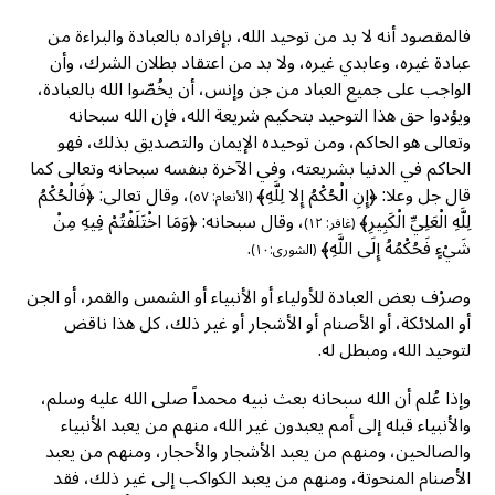
فالمقصود أنه لا بد من توحيد الله، بإفراده بالعبادة والبراءة من
عبادة غيره، وعابدي غيره، ولا بد من اعتقاد بطلان الشرك، وأن
الواجب على جميع العباد من جن وإنس، أن يخُصّوا الله بالعبادة،
ويؤدوا حق هذا التوحيد بتحكيم شريعة الله، فإن الله سبحانه
وتعالى هو الحاكم، ومن توحيده الإيمان والتصديق بذلك، فهو
الحاكم في الدنيا بشريعته، وفي الآخرة بنفسه سبحانه وتعالى كما
قال جل وعلا: ﴿إِنِ الْحُكْمُ إِلا لِلَّهِ﴾
، وقال تعالى: ﴿فَالْحُكْمُ
(الأنعام: ٥٧)
لِلَّهِ الْعَلِيِّ الْكَبِيرِ﴾
، وقال سبحانه: ﴿وَمَا اخْتَلَفْتُمْ فِيهِ مِنْ
(غافر: ١٢)
شَيْءٍ فَحُكْمُهُ إِلَى اللَّهِ﴾
.
(الشورى:١٠)
وصرْف بعض العبادة للأولياء أو الأنبياء أو الشمس والقمر، أو الجن
أو الملائكة، أو الأصنام أو الأشجار أو غير ذلك، كل هذا ناقض
لتوحيد الله، ومبطل له.
وإذا عُلم أن الله سبحانه بعث نبيه محمداً صلى الله عليه وسلم،
والأنبياء قبله إلى أمم يعبدون غير الله، منهم من يعبد الأنبياء
والصالحين، ومنهم من يعبد الأشجار والأحجار، ومنهم من يعبد
الأصنام المنحوتة، ومنهم من يعبد الكواكب إلى غير ذلك، فقد