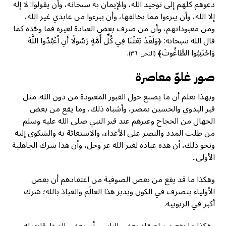
دعوهم كلهم إلى توحيد الله، والإيمان به سبحانه، وأن يقولوا: لا إله
إلا الله، وأن يبرءوا مما يخالفها، وأن يبرءوا من عابدي غير الله،
ومن معبوداتهم، وأن من صرف بعض العبادة لغيره فما وحّده كما
قال الله سبحانه: ﴿وَلَقَدْ بَعَثْنَا فِي كُلِّ أُمَّةٍ رَسُولًا أَنِ اُعْبُدُوا اللَّهَ
وَاجْتَنِبُوا الطَّاغُوتَ﴾
.
(النحل: ٣٦)
صور غلوّ معاصرة
وبهذا تعلم أن ما يصنع حول القبور المعبودة من دون الله. مثل
قبر البدوي والحسين بمصر، وأشباه ذلك، وما يقع من بعض
الجهال من الحجاج وغيرهم عند قبر النبي صلى الله عليه وسلم
من طلب المدد والنصر على الأعداء، والاستغاثة به والشكوى إليه
ونحو ذلك، أن هذه عبادة لغير الله عز وجل، وأن هذا شرك الجاهلية
الأولى..
وهكذا ما قد يقع من بعض الصوفية من اعتقادهم أن بعض
الأولياء يتصرف في الكون ويدبر هذا العالَم والعياذ بالله؛ شرك
أكبر في الربوبية.
وهكذا ما يقع من اعتقاد بعض الناس، أن بعض المخلوقات له