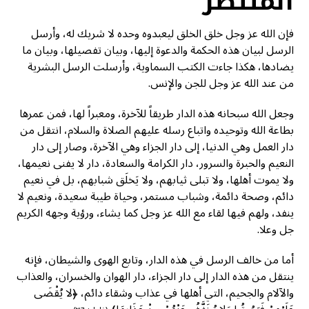
المنتَظَر
فإن الله عز وجل خلق الخلق ليعبدوه وحده لا شريك له، وأرسل
الرسل لبيان هذه الحكمة والدعوة إليها، وبيان تفصيلها، وبيان ما
يضادها، هكذا جاءت الكتب السماوية، وأرسلت الرسل البشرية
من عند الله عز وجل للجن والإنس.
وجعل الله سبحانه هذه الدار طريقاً للآخرة، ومعبراً لها، فمن عمرها
بطاعة الله وتوحيده واتباع رسله عليهم الصلاة والسلام، انتقل من
دار العمل وهي الدنيا، إلى دار الجزاء وهي الآخرة، وصار إلى دار
النعيم والحبرة والسرور، دار الكرامة والسعادة، دار لا يفنى نعيمها،
ولا يموت أهلها، ولا تبلى ثيابهم، ولا يَخلَق شبابهم، بل في نعيم
دائم، وصحة دائمة، وشباب مستمر، وحياة طيبة سعيدة، ونعيم لا
ينفد، ولهم فيها لقاء مع الله عز وجل كما يشاء، ورؤية وجهه الكريم
جل وعلا.
أما من خالف الرسل في هذه الدار، وتابع الهوى والشيطان، فإنه
ينتقل من هذه الدار إلى دار الجزاء، دار الهوان والخسران، والعذاب
والآلام والجحيم، التي أهلها في عذاب وشقاء دائم، ﴿لا يُقْضَى