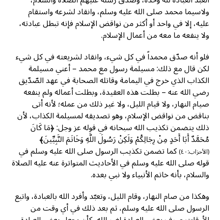
ولاسيما محمد صلى الله عليه وسلم، وانقاد لشرعه واستقام
عليه، إلا في واحد أو أكثر من نواقض الإسلام فإنه تبطل عبادته،
ولا ينفعه ما معه من أعمال الإسلام.
فلو أنه صدّق محمداً في كل شيء، وانقاد لشريعته في كل شيء
لكن قال مع ذلك: مسيلمة رسول مع محمد – أعني مسيلمة
الكذاب الذي خرج في اليمامة وقاتله الصحابة في عهد الصّدّيق
رضي الله عنه – بطلت هذه العقيدة، وبطلت أعماله ولم ينفعه
صيام النهار، ولا قيام الليل، ولا غير ذلك من عمله؛ لأنه أتى
بناقض من نواقض الإسلام، وهو تصديقه لمسيلمة الكذاب، لأن
ذلك يتضمن تكذيب الله سبحانه في قوله عز وجل: ﴿مَا كَانَ
مُحَمَّدٌ أَبَا أَحَدٍ مِنْ رِجَالِكُمْ وَلَكِنْ رَسُولَ اللَّهِ وَخَاتَمَ النَّبِيِّينَ﴾
كما تضمن تكذيب الرسول صلى الله عليه وسلم في
(الأحزاب:٤٠)
قوله صلى الله عليه وسلم في الأحاديث المتواترة عنه عليه الصلاة
والسلام، بأنه خاتم الأنبياء ولا نبي بعده.
وهكذا من صام النهار، وقام الليل، وتعبّد وأفرد الله بالعبادة، واتبع
الرسول صلى الله عليه وسلم، ثم بعد ذلك في أي وقت من
الأوقات صرف بعض العبادة لغير الله، كأن يجعل بعض العبادة