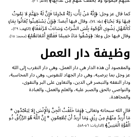
عَلَيْهِمْ فَيَمُوتُوا وَلا يُخَفَّفُ عَنْهُمْ مِنْ عَذَابِهَا﴾
(فاطر: ٣٦).
كما قال عز وجل: ﴿إِنَّهُ مَنْ يَأْتِ رَبَّهُ مُجْرِمًا فَإِنَّ لَهُ جَهَنَّمَ لا يَمُوتُ
فِيهَا وَلا يَحْيَا﴾
، وقال فيها أيضا: ﴿وَإِنْ يَسْتَغِيثُوا يُغَاثُوا بِمَاءٍ
(طه: ٧٤)
كَالْمُهْلِ يَشْوِي الْوُجُوهَ بِئْسَ الشَّرَابُ وَسَاءَتْ مُرْتَفَقًا﴾
،
(الكهف: ٢٩)
وقال فيها جل وعلا: ﴿وَسُقُوا مَاءً حَمِيمًا فَقَطَّعَ أَمْعَاءَهُمْ﴾
.
(محمد: ١٥)
وظيفة دار العمل
والمقصود أن هذه الدار هي دار العمل، وهي دار التقرب إلى الله
عز وجل بما يرضيه، وهي دار الجهاد للنفوس، وهي دار المحاسبة،
ودار التفقه والتبصر في الدين، والتعاون على البر والتقوى،
والتواصي بالحق والصبر عليه، والعلم والعمل، والعبادة
والمجاهدة..
قال الله سبحانه وتعالى: ﴿وَمَا خَلَقْتُ الْجِنَّ وَالْإِنْسَ إِلا لِيَعْبُدُونِ *
مَا أُرِيدُ مِنْهُمْ مِنْ رِزْقٍ وَمَا أُرِيدُ أَنْ يُطْعِمُونِ * إِنَّ اللَّهَ هُوَ الرَّزَّاقُ ذُو
الْقُوَّةِ الْمَتِينُ﴾
.
(الذاريات: ٥٦-٥٨)