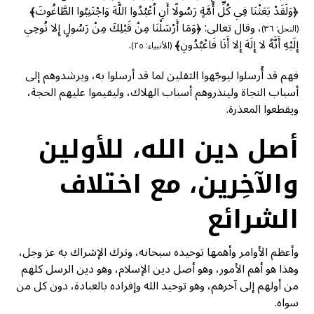
﴿وَلَقَدْ بَعَثْنَا فِي كُلِّ أُمَّةٍ رَسُولًا أَنِ اُعْبُدُوا اللَّهَ وَاجْتَنِبُوا الطَّاغُوتَ﴾
، وقال تعالى: ﴿وَمَا أَرْسَلْنَا مِنْ قَبْلِكَ مِنْ رَسُولٍ إِلا نُوحِي
(النحل: ٣٦)
إِلَيْهِ أَنَّهُ لا إِلَهَ إِلا أَنَا فَاعْبُدُونِ﴾
.
(الأنبياء: ٢٥)
فهم قد أُرسلوا ليوجّهوا الثقلين لما قد أرسلوا به، ويرشدوهم إلى
أسباب النجاة ولينذروهم أسباب الهلاك، وليقيموا عليهم الحجة،
ويقطعوا المعذرة.
أصل دين الله، للأولين
والآخِرين، مع اختلاف
الشرائع
وأعظم الأوامر وأهمها توحيده سبحانه، وترك الإشراك به عز وجل،
وهذا هو أهم الأمور، وهو أصل دين الإسلام، وهو دين الرسل كلهم
من أولهم إلى آخرهم، وهو توحيد الله وإفراده بالعبادة، دون كل من
سواه.