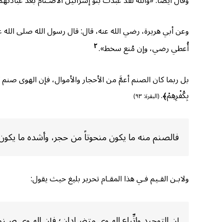
وقال أيضاً: «والله لقد عبدت بنو إسرائيل الأصـنام بعد عبادتهم 
وعن أبي هريرة، رضي الله عنه، قال: قال رسول الله صلى الله عليه
٢
أُعطي رضي، وإن مُنع سخط».
بل ربما كان الصنم أعمَّ من الأحجار والأموال، فإن الهوى صنم كما قال، سبحانه
بِكُفْرِهِمْ﴾.
(البقرة: ٩٣)
فالصنم منه ما يكون منحوتاً من حجر، وأشده ما يكون 
ولابـن القـيم فـي هذا المقـام تحرير بليغ حيث يقول:
إن التوحيد واتِّباع الهـوى متضـادان؛ فإن الهـوى ص