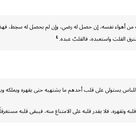
ك من أهواء نفسه، إن حصل له رضي، وإن لم يحصل له سخِط، فهذا ع
٤
سترق القلبَ واستعبده، فالقلبُ عبده.
اللباس يستولي على قلب أحدهم ما يشتهيه حتى يقهره ويملكه ويبق
لبه وتقهره، فلا يقدر قلبه على الامتناع منه، فيبقى قلبه مستغرقا