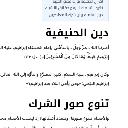
اختزال الحقيقة يورث قصور الفهم
تغيير الأسماء لا يغير حقائق الأشياء
دور العلماء بيان شرك المعاصرين
دين الحنيفية
أمـرنـا الله ـ عـزّ وجلّ ـ بالـتأسِّي بإمام الحـنـفاء إبراهيم، عليه السلام، 
إِبۡرَ ٰ⁠هِیمَ حَنِیفࣰاۖ وَمَا كَانَ مِنَ ٱلۡمُشۡرِكِینَ﴾.
(النحل: ١٢٣)
وكان إبراهيم، عليه السلام، كثير التضرُّع والتأوُّه إلى الله، تعالى، وحده: ﴿إِن
إبراهيم التيّمي: «ومن يأمن البلاء بعد إبراهيم؟»
تنوع صور الشرك
والأصنام تتنوع صورها، وتتعدد أشكالها؛ إذ ليست الأصنام مجرد