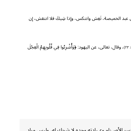
سَ عبد الخميصة، تَعِسَ وانتكس، وإذا شِيكَ فلا انتقش، إن
، وقال، تعالى، عن اليهود: ﴿وَأُشْرِبُوا فِي قُلُوبِهِمُ الْعِجْلَ
٢)
كسر الأصـنام وعـبادته وحده لا شريك له، وليس مراد