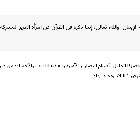
ان، والله، تعالى، إنما ذكره في القرآن عن امرأة العزيز المشرِك
صرنا الحافل بأصنام التصاوير الآسرة والفاتنة للقلوب والأجساد؛ من صور 
فون” البلاد ويجوبونها؟