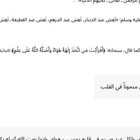
للرحمن ـ تعالى ـ بحبهم الدنيا».
.
 وسلم: «تَعِسَ عبد الدينار، تَعِسَ عبد الدرهم، تَعِسَ عبد القطيفة، تَعِ
: ﴿أَفَرَأَيْتَ مَنِ اتَّخَذَ إلَهَهُ هَوَاهُ وَأَضَلَّهُ اللَّهُ عَلَى عِلْمٍ﴾
(الجاثية: ٣
منحوتاً في القلب
ـنم، ولكل عبد صـنم في قلبه بحسـب هواه، وإنما بعث الله رُسله ب