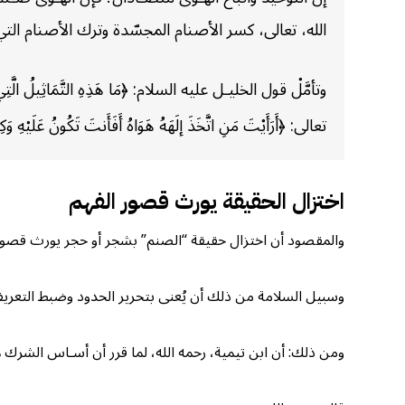
الله، تعالى، كسر الأصنام المجسّدة وترك الأصنام التي
وتأمَّلْ قول الخليـل عليه السلام: ﴿مَا هَذِهِ التَّمَاثِيلُ الَّتِي أ
تعالى: ﴿أَرَأَيْتَ مَنِ اتَّخَذَ إلَهَهُ هَوَاهُ أَفَأَنتَ تَكُونُ عَلَيْهِ وَك
اختزال الحقيقة يورث قصور الفهم
والمقصود أن اختزال حقيقة “الصنم” بشجر أو حجر يورث قصوراً
وسبيل السلامة من ذلك أن يُعنى بتحرير الحدود وضبط التعريف
ومن ذلك: أن ابن تيمية، رحمه الله، لما قرر أن أسـاس الشرك هـ