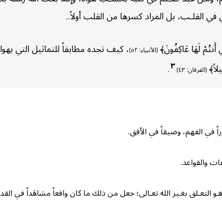
 في القلـب، بل المراد كسرها من القلب أولاً..
َنتُمْ لَهَا عَاكِفُونَ﴾
، كيف تجده مطابقاً للتماثيل التي يهو
(الأنبياء: ٥٢)
٣
ِيلاً﴾
(الفرقان: ٤٣)
.
 في الفهم، وضيقاً في الأفق.
ات والقواعد.
و التعـلق بغـير الله تعـالى؛ جعل من ذلك ما كان واقعاً مشاهَداً في الق