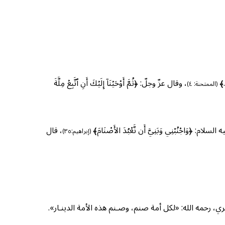
..﴾
، وقال عزّ وجلّ: ﴿ثُمَّ أَوۡحَیۡنَاۤ إِلَیۡكَ أَنِ ٱتَّبِعۡ مِلَّةَ
(الممتحنة: ٤)
م: ﴿وَاجْنُبْنِي وَبَنِيَّ أَن نَّعْبُدَ الأَصْنَامَ﴾
، قال
(إبراهيم:٣٥)
 رحمه الله: «لكل أمة صنم، وصـنم هذه الأمة الدينـار».