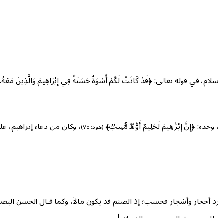
في قوله تعالى: ﴿قَدْ كَانَتْ لَكُمْ أُسْوَةٌ حَسَنَةٌ فِي إبْرَاهِيمَ وَالَّذِينَ مَعَهُ
َّ إِبۡرَ ٰ⁠هِیمَ لَحَلِیمٌ أَوَّ ٰ⁠هࣱ مُّنِیبࣱ﴾
، وكان من دعاء إبراهيم، عليه السلا
(هود: ٧٥)
 أحجار وأشجار فحسب؛ إذ الصنم قد يكون مالاً، وكما قـال الحسن البصري،
١